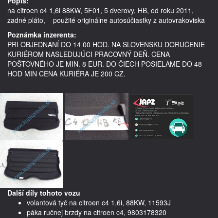
Popis:
na citroen c4 1,6i 88KW, 5F01, 5 dverovy, HB, od roku 2011,  
zadné pláto,    použité originálne autosúčiastky z autovrakoviska
Poznámka inzerenta:
PRI OBJEDNANÍ DO 14 00 HOD. NA SLOVENSKU DORUČENIE
KURIÉROM NASLEDUJÚCI PRACOVNÝ DEŇ. CENA
POŠTOVNÉHO JE MIN. 8 EUR. DO ČIECH POSIELAME DO 48
HOD MIN CENA KURIÉRA JE 200 CZ.
Další díly tohoto vozu
volantová tyč na citroen c4 1,6i, 88KW, 11593J
páka ručnej brzdy na citroen c4, 9803178320