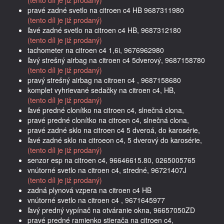
pravé zadné svetlo na citroen c4 HB 9687311980
(tento díl je již prodaný)
ľavé zadné svetlo na citroen c4 HB, 9687312180
(tento díl je již prodaný)
tachometer na citroen c4 1,6i, 9676962980
ľavý strešný airbag na citroen c4 5dverový, 9687158780
(tento díl je již prodaný)
pravý strešný airbag na citroen c4 , 9687158680
komplet vyhrievané sedačky na citroen c4, HB,
(tento díl je již prodaný)
ľavé predné clonítko na citroen c4, slnečná clona,
pravé predné clonítko na citroen c4, slnečná clona,
pravé zadné sklo na citroen c4 5 dveroá, do karosérie,
ľavé zadné sklo na citroeon c4, 5 dverový do karosérie,
(tento díl je již prodaný)
senzor esp na citroen c4, 96646615.80, 0265005765
vnútorné svetlo na citroen c4, stredné, 96721407J
(tento díl je již prodaný)
zadná plynová vzpera na citroen c4 HB
vnútorné svetlo na citroen c4 , 9671645977
ľavý predný vypínač na otváranie okna, 96657050ZD
pravé predné ramienko stierača na citroen c4,