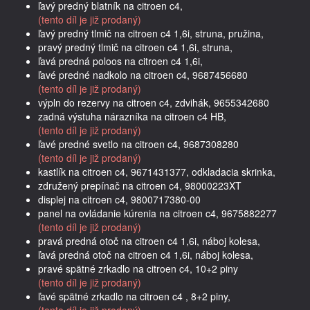
ľavý predný blatník na citroen c4,
(tento díl je již prodaný)
ľavý predný tlmič na citroen c4 1,6i, struna, pružina,
pravý predný tlmič na citroen c4 1,6i, struna,
ľavá predná poloos na citroen c4 1,6i,
ľavé predné nadkolo na citroen c4, 9687456680
(tento díl je již prodaný)
výpln do rezervy na citroen c4, zdvihák, 9655342680
zadná výstuha nárazníka na citroen c4 HB,
(tento díl je již prodaný)
ľavé predné svetlo na citroen c4, 9687308280
(tento díl je již prodaný)
kastlík na citroen c4, 9671431377, odkladacia skrinka,
združený prepínač na citroen c4, 98000223XT
displej na citroen c4, 9800717380-00
panel na ovládanie kúrenia na citroen c4, 9675882277
(tento díl je již prodaný)
pravá predná otoč na citroen c4 1,6i, náboj kolesa,
ľavá predná otoč na citroen c4 1,6i, náboj kolesa,
pravé spätné zrkadlo na citroen c4, 10+2 piny
(tento díl je již prodaný)
ľavé spätné zrkadlo na citroen c4 , 8+2 piny,
(tento díl je již prodaný)