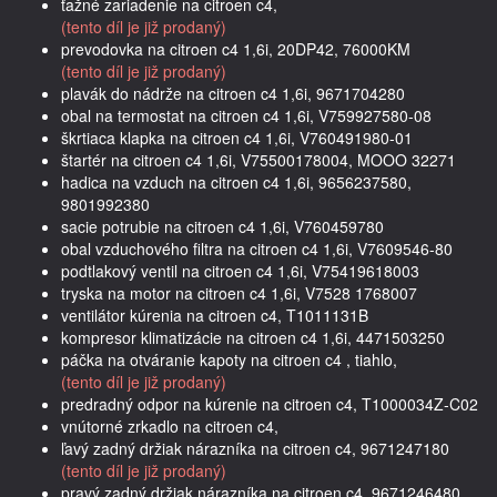
ťažné zariadenie na citroen c4,
(tento díl je již prodaný)
prevodovka na citroen c4 1,6i, 20DP42, 76000KM
(tento díl je již prodaný)
plavák do nádrže na citroen c4 1,6i, 9671704280
obal na termostat na citroen c4 1,6i, V759927580-08
škrtiaca klapka na citroen c4 1,6i, V760491980-01
štartér na citroen c4 1,6i, V75500178004, MOOO 32271
hadica na vzduch na citroen c4 1,6i, 9656237580,
9801992380
sacie potrubie na citroen c4 1,6i, V760459780
obal vzduchového filtra na citroen c4 1,6i, V7609546-80
podtlakový ventil na citroen c4 1,6i, V75419618003
tryska na motor na citroen c4 1,6i, V7528 1768007
ventilátor kúrenia na citroen c4, T1011131B
kompresor klimatizácie na citroen c4 1,6i, 4471503250
páčka na otváranie kapoty na citroen c4 , tiahlo,
(tento díl je již prodaný)
predradný odpor na kúrenie na citroen c4, T1000034Z-C02
vnútorné zrkadlo na citroen c4,
ľavý zadný držiak nárazníka na citroen c4, 9671247180
(tento díl je již prodaný)
pravý zadný držiak nárazníka na citroen c4, 9671246480