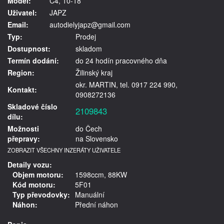
Model:
C4, 10-18
Uživatel:
JAPZ
Email:
autodielyjapz@gmail.com
Typ:
Prodej
Dostupnost:
skladom
Termín dodání:
do 24 hodín pracovného dňa
Region:
Žilinský kraj
okr. MARTIN, tel. 0917 224 990,
Kontakt:
0908272136
Skladové číslo
2109843
dílu:
Možnosti
do Čech
přepravy:
na Slovensko
ZOBRAZIT VŠECHNY INZERÁTY UŽIVATELE
Detaily vozu:
Objem motoru:
1598ccm, 88KW
Kód motoru:
5F01
Typ převodovky:
Manuální
Náhon:
Přední náhon