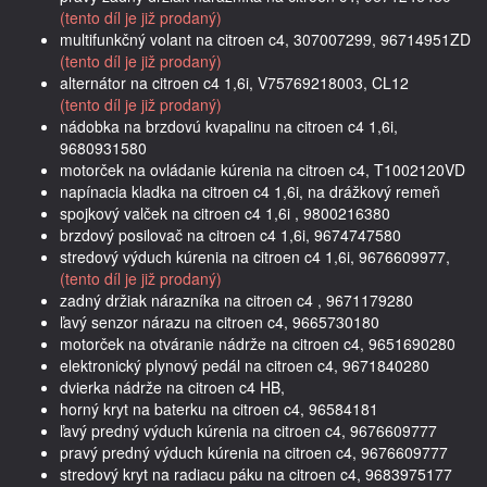
(tento díl je již prodaný)
multifunkčný volant na citroen c4, 307007299, 96714951ZD
(tento díl je již prodaný)
alternátor na citroen c4 1,6i, V75769218003, CL12
(tento díl je již prodaný)
nádobka na brzdovú kvapalinu na citroen c4 1,6i,
9680931580
motorček na ovládanie kúrenia na citroen c4, T1002120VD
napínacia kladka na citroen c4 1,6i, na drážkový remeň
spojkový valček na citroen c4 1,6i , 9800216380
brzdový posilovač na citroen c4 1,6i, 9674747580
stredový výduch kúrenia na citroen c4 1,6i, 9676609977,
(tento díl je již prodaný)
zadný držiak nárazníka na citroen c4 , 9671179280
ľavý senzor nárazu na citroen c4, 9665730180
motorček na otváranie nádrže na citroen c4, 9651690280
elektronický plynový pedál na citroen c4, 9671840280
dvierka nádrže na citroen c4 HB,
horný kryt na baterku na citroen c4, 96584181
ľavý predný výduch kúrenia na citroen c4, 9676609777
pravý predný výduch kúrenia na citroen c4, 9676609777
stredový kryt na radiacu páku na citroen c4, 9683975177