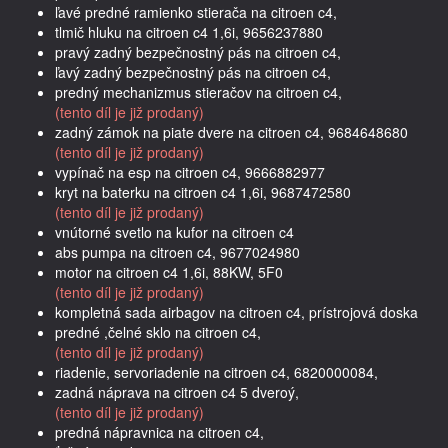
ľavé predné ramienko stierača na citroen c4,
tlmič hluku na citroen c4 1,6i, 9656237880
pravý zadný bezpečnostný pás na citroen c4,
ľavý zadný bezpečnostný pás na citroen c4,
predný mechanizmus stieračov na citroen c4,
(tento díl je již prodaný)
zadný zámok na piate dvere na citroen c4, 9684648680
(tento díl je již prodaný)
vypínač na esp na citroen c4, 9666882977
kryt na baterku na citroen c4 1,6i, 9687472580
(tento díl je již prodaný)
vnútorné svetlo na kufor na citroen c4
abs pumpa na citroen c4, 9677024980
motor na citroen c4 1,6i, 88KW, 5F0
(tento díl je již prodaný)
kompletná sada airbagov na citroen c4, prístrojová doska
predné ,čelné sklo na citroen c4,
(tento díl je již prodaný)
riadenie, servoriadenie na citroen c4, 6820000084,
zadná náprava na citroen c4 5 dveroý,
(tento díl je již prodaný)
predná nápravnica na citroen c4,