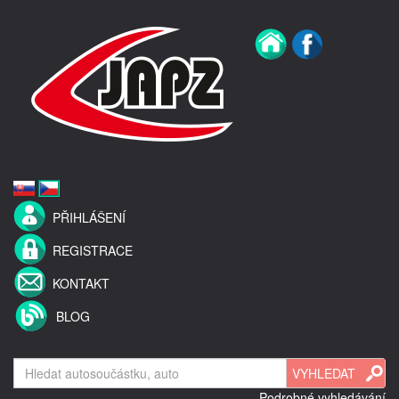
PŘIHLÁŠENÍ
REGISTRACE
KONTAKT
BLOG
Podrobné vyhledávání