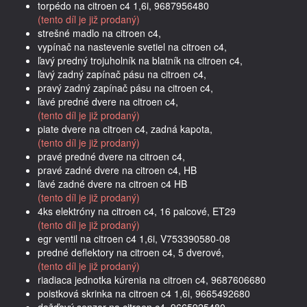
torpédo na citroen c4 1,6i, 9687956480
(tento díl je již prodaný)
strešné madlo na citroen c4,
vypínač na nastevenie svetiel na citroen c4,
ľavý predný trojuholník na blatník na citroen c4,
ľavý zadný zapínač pásu na citroen c4,
pravý zadný zapínač pásu na citroen c4,
ľavé predné dvere na citroen c4,
(tento díl je již prodaný)
piate dvere na citroen c4, zadná kapota,
(tento díl je již prodaný)
pravé predné dvere na citroen c4,
pravé zadné dvere na citroen c4, HB
ľavé zadné dvere na citroen c4 HB
(tento díl je již prodaný)
4ks elektróny na citroen c4, 16 palcové, ET29
(tento díl je již prodaný)
egr ventil na citroen c4 1,6i, V753390580-08
predné deflektory na citroen c4, 5 dverové,
(tento díl je již prodaný)
riadiaca jednotka kúrenia na citroen c4, 9687606680
poistková skrinka na citroen c4 1,6i, 9665492680
dažďový senzor na citroen c4, 9665925480