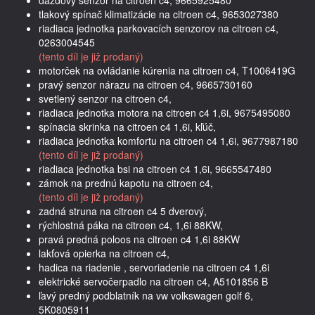
tlakový spínač klimatizácie na citroen c4, 9653027380
riadiaca jednotka parkovacích senzorov na citroen c4,
0263004545
(tento díl je již prodaný)
motorček na ovládanie kúrenia na citroen c4, T1006419G
pravý senzor nárazu na citroen c4, 9665730160
svetlený senzor na citroen c4,
riadiaca jednotka motora na citroen c4 1,6i, 9675495080
spínacia skrinka na citroen c4 1,6i, kľúč,
riadiaca jednotka komfortu na citroen c4 1,6i, 9677987180
(tento díl je již prodaný)
riadiaca jednotka bsi na citroen c4 1,6i, 9665547480
zámok na prednú kapotu na citroen c4,
(tento díl je již prodaný)
zadná struna na citroen c4 5 dverový,
rýchlostná páka na citroen c4, 1,6i 88KW,
pravá predná poloos na citroen c4 1,6i 88KW
lakťová opierka na citroen c4,
hadica na riadenie , servoriadenie na citroen c4 1,6i
elektrické servočerpadlo na citroen c4, A5101856 B
ľavý predný podblatník na vw volkswagen golf 6,
5K0805911