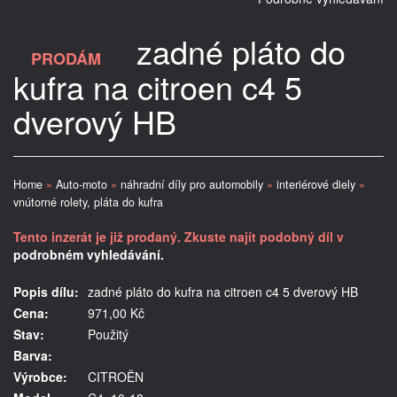
zadné pláto do
PRODÁM
kufra na citroen c4 5
dverový HB
Home
»
Auto-moto
»
náhradní díly pro automobily
»
interiérové diely
»
vnútorné rolety, pláta do kufra
Tento inzerát je již prodaný. Zkuste najít podobný díl v
podrobném vyhledávání.
Popis dílu:
zadné pláto do kufra na citroen c4 5 dverový HB
Cena:
971,00 Kč
Stav:
Použitý
Barva:
Výrobce:
CITROËN