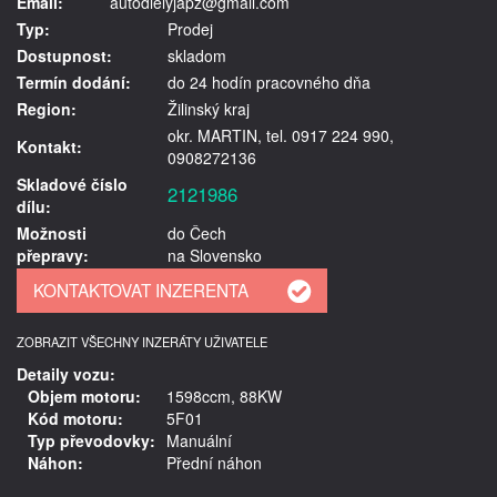
Email:
autodielyjapz@gmail.com
Typ:
Prodej
Dostupnost:
skladom
Termín dodání:
do 24 hodín pracovného dňa
Region:
Žilinský kraj
okr. MARTIN, tel. 0917 224 990,
Kontakt:
0908272136
Skladové číslo
2121986
dílu:
Možnosti
do Čech
přepravy:
na Slovensko
ZOBRAZIT VŠECHNY INZERÁTY UŽIVATELE
Detaily vozu:
Objem motoru:
1598ccm, 88KW
Kód motoru:
5F01
Typ převodovky:
Manuální
Náhon:
Přední náhon