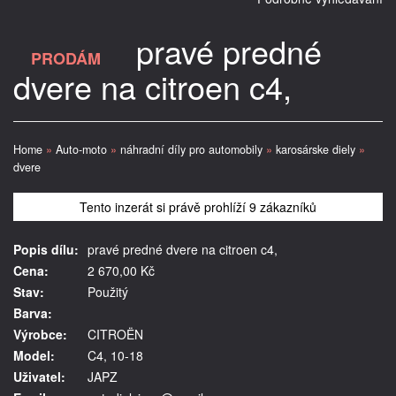
pravé predné
PRODÁM
dvere na citroen c4,
Home
»
Auto-moto
»
náhradní díly pro automobily
»
karosárske diely
»
dvere
Tento inzerát si právě prohlíží 9 zákazníků
Popis dílu:
pravé predné dvere na citroen c4,
Cena:
2 670,00 Kč
Stav:
Použitý
Barva:
Výrobce:
CITROËN
Model:
C4, 10-18
Uživatel:
JAPZ