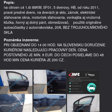
Popis:
na citroen c4 1,6i 88KW, 5F01, 5 dverovy, HB, od roku 2011, 
pravé predné dvere, na dverách je sklo, zámok, elektrické 
sťahovanie okna, motorček sťahovania, vonkajšia aj vnútorná 
kľučka, horný aj dolný pánt, obmedzovač,    použité originálne 
autosúčiastky z autovrakoviska, 20A, BEZ TROJUHOLNÍKOVÉHO 
SKLA
Poznámka inzerenta:
PRI OBJEDNANÍ DO 14 00 HOD. NA SLOVENSKU DORUČENIE
KURIÉROM NASLEDUJÚCI PRACOVNÝ DEŇ. CENA
POŠTOVNÉHO JE MIN. 8 EUR. DO ČIECH POSIELAME DO 48
HOD MIN CENA KURIÉRA JE 200 CZ.