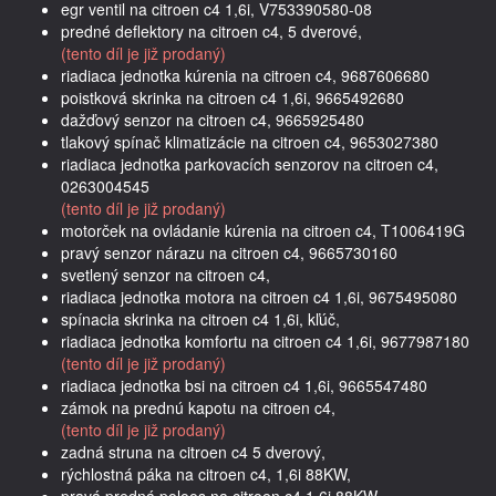
egr ventil na citroen c4 1,6i, V753390580-08
predné deflektory na citroen c4, 5 dverové,
(tento díl je již prodaný)
riadiaca jednotka kúrenia na citroen c4, 9687606680
poistková skrinka na citroen c4 1,6i, 9665492680
dažďový senzor na citroen c4, 9665925480
tlakový spínač klimatizácie na citroen c4, 9653027380
riadiaca jednotka parkovacích senzorov na citroen c4,
0263004545
(tento díl je již prodaný)
motorček na ovládanie kúrenia na citroen c4, T1006419G
pravý senzor nárazu na citroen c4, 9665730160
svetlený senzor na citroen c4,
riadiaca jednotka motora na citroen c4 1,6i, 9675495080
spínacia skrinka na citroen c4 1,6i, kľúč,
riadiaca jednotka komfortu na citroen c4 1,6i, 9677987180
(tento díl je již prodaný)
riadiaca jednotka bsi na citroen c4 1,6i, 9665547480
zámok na prednú kapotu na citroen c4,
(tento díl je již prodaný)
zadná struna na citroen c4 5 dverový,
rýchlostná páka na citroen c4, 1,6i 88KW,
pravá predná poloos na citroen c4 1,6i 88KW