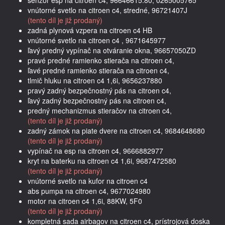
vnútorné svetlo na citroen c4, stredné, 96721407J
(tento díl je již prodaný)
zadná plynová vzpera na citroen c4 HB
vnútorné svetlo na citroen c4 , 9671645977
ľavý predný vypínač na otváranie okna, 96657050ZD
pravé predné ramienko stierača na citroen c4,
ľavé predné ramienko stierača na citroen c4,
tlmič hluku na citroen c4 1,6i, 9656237880
pravý zadný bezpečnostný pás na citroen c4,
ľavý zadný bezpečnostný pás na citroen c4,
predný mechanizmus stieračov na citroen c4,
(tento díl je již prodaný)
zadný zámok na piate dvere na citroen c4, 9684648680
(tento díl je již prodaný)
vypínač na esp na citroen c4, 9666882977
kryt na baterku na citroen c4 1,6i, 9687472580
(tento díl je již prodaný)
vnútorné svetlo na kufor na citroen c4
abs pumpa na citroen c4, 9677024980
motor na citroen c4 1,6i, 88KW, 5F0
(tento díl je již prodaný)
kompletná sada airbagov na citroen c4, prístrojová doska