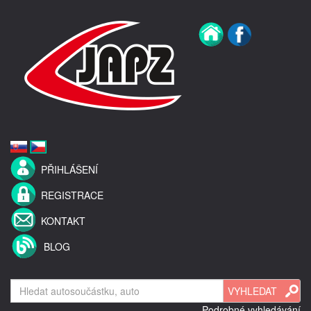
PŘIHLÁŠENÍ
REGISTRACE
KONTAKT
BLOG
Podrobné vyhledávání