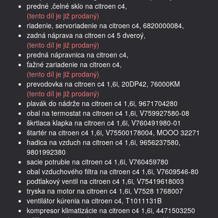
predné ,čelné sklo na citroen c4,
(tento díl je již prodaný)
riadenie, servoriadenie na citroen c4, 6820000084,
zadná náprava na citroen c4 5 dveroý,
(tento díl je již prodaný)
predná nápravnica na citroen c4,
ťažné zariadenie na citroen c4,
(tento díl je již prodaný)
prevodovka na citroen c4 1,6i, 20DP42, 76000KM
(tento díl je již prodaný)
plavák do nádrže na citroen c4 1,6i, 9671704280
obal na termostat na citroen c4 1,6i, V759927580-08
škrtiaca klapka na citroen c4 1,6i, V760491980-01
štartér na citroen c4 1,6i, V75500178004, MOOO 32271
hadica na vzduch na citroen c4 1,6i, 9656237580,
9801992380
sacie potrubie na citroen c4 1,6i, V760459780
obal vzduchového filtra na citroen c4 1,6i, V7609546-80
podtlakový ventil na citroen c4 1,6i, V75419618003
tryska na motor na citroen c4 1,6i, V7528 1768007
ventilátor kúrenia na citroen c4, T1011131B
kompresor klimatizácie na citroen c4 1,6i, 4471503250