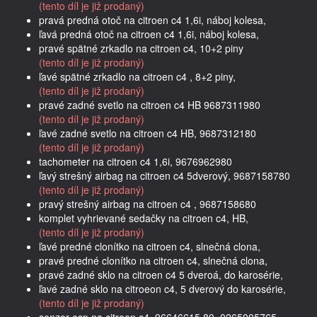
(tento díl je již prodaný)
pravá predná otoč na citroen c4 1,6i, náboj kolesa,
ľavá predná otoč na citroen c4 1,6i, náboj kolesa,
pravé spätné zrkadlo na citroen c4, 10+2 piny
(tento díl je již prodaný)
ľavé spätné zrkadlo na citroen c4 , 8+2 piny,
(tento díl je již prodaný)
pravé zadné svetlo na citroen c4 HB 9687311980
(tento díl je již prodaný)
ľavé zadné svetlo na citroen c4 HB, 9687312180
(tento díl je již prodaný)
tachometer na citroen c4 1,6i, 9676962980
ľavý strešný airbag na citroen c4 5dverový, 9687158780
(tento díl je již prodaný)
pravý strešný airbag na citroen c4 , 9687158680
komplet vyhrievané sedačky na citroen c4, HB,
(tento díl je již prodaný)
ľavé predné clonítko na citroen c4, slnečná clona,
pravé predné clonítko na citroen c4, slnečná clona,
pravé zadné sklo na citroen c4 5 dveroá, do karosérie,
ľavé zadné sklo na citroeon c4, 5 dverový do karosérie,
(tento díl je již prodaný)
senzor esp na citroen c4, 96646615.80, 0265005765