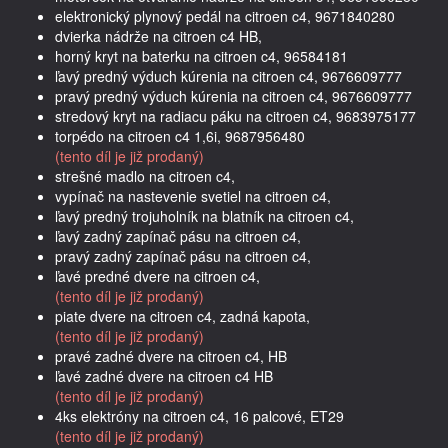
elektronický plynový pedál na citroen c4, 9671840280
dvierka nádrže na citroen c4 HB,
horný kryt na baterku na citroen c4, 96584181
ľavý predný výduch kúrenia na citroen c4, 9676609777
pravý predný výduch kúrenia na citroen c4, 9676609777
stredový kryt na radiacu páku na citroen c4, 9683975177
torpédo na citroen c4 1,6i, 9687956480
(tento díl je již prodaný)
strešné madlo na citroen c4,
vypínač na nastevenie svetiel na citroen c4,
ľavý predný trojuholník na blatník na citroen c4,
ľavý zadný zapínač pásu na citroen c4,
pravý zadný zapínač pásu na citroen c4,
ľavé predné dvere na citroen c4,
(tento díl je již prodaný)
piate dvere na citroen c4, zadná kapota,
(tento díl je již prodaný)
pravé zadné dvere na citroen c4, HB
ľavé zadné dvere na citroen c4 HB
(tento díl je již prodaný)
4ks elektróny na citroen c4, 16 palcové, ET29
(tento díl je již prodaný)