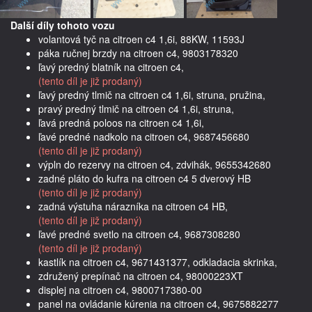
Další díly tohoto vozu
volantová tyč na citroen c4 1,6i, 88KW, 11593J
páka ručnej brzdy na citroen c4, 9803178320
ľavý predný blatník na citroen c4,
(tento díl je již prodaný)
ľavý predný tlmič na citroen c4 1,6i, struna, pružina,
pravý predný tlmič na citroen c4 1,6i, struna,
ľavá predná poloos na citroen c4 1,6i,
ľavé predné nadkolo na citroen c4, 9687456680
(tento díl je již prodaný)
výpln do rezervy na citroen c4, zdvihák, 9655342680
zadné pláto do kufra na citroen c4 5 dverový HB
(tento díl je již prodaný)
zadná výstuha nárazníka na citroen c4 HB,
(tento díl je již prodaný)
ľavé predné svetlo na citroen c4, 9687308280
(tento díl je již prodaný)
kastlík na citroen c4, 9671431377, odkladacia skrinka,
združený prepínač na citroen c4, 98000223XT
displej na citroen c4, 9800717380-00
panel na ovládanie kúrenia na citroen c4, 9675882277