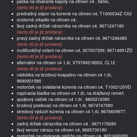
páčka na otváranie kapoty na citroen c4 , tiahlo,
(tento díl je již prodaný)
predradný odpor na kúrenie na citroen c4, T1000034Z-C02
vnútorné zrkadlo na citroen c4,
ľavý zadný držiak nárazníka na citroen c4, 9671247180
(tento díl je již prodaný)
pravý zadný držiak nárazníka na citroen c4, 9671246480
(tento díl je již prodaný)
multifunkčný volant na citroen c4, 307007299, 96714951ZD
(tento díl je již prodaný)
alternátor na citroen c4 1,6i, V75769218003, CL12
(tento díl je již prodaný)
nádobka na brzdovú kvapalinu na citroen c4 1,6i,
9680931580
motorček na ovládanie kúrenia na citroen c4, T1002120VD
napínacia kladka na citroen c4 1,6i, na drážkový remeň
spojkový valček na citroen c4 1,6i , 9800216380
brzdový posilovač na citroen c4 1,6i, 9674747580
stredový výduch kúrenia na citroen c4 1,6i, 9676609977,
(tento díl je již prodaný)
zadný držiak nárazníka na citroen c4 , 9671179280
ľavý senzor nárazu na citroen c4, 9665730180
motorček na otváranie nádrže na citroen c4, 9651690280