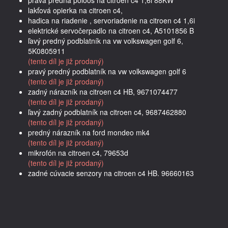
lakťová opierka na citroen c4,
hadica na riadenie , servoriadenie na citroen c4 1,6i
elektrické servočerpadlo na citroen c4, A5101856 B
ľavý predný podblatník na vw volkswagen golf 6,
5K0805911
(tento díl je již prodaný)
pravý predný podblatník na vw volkswagen golf 6
(tento díl je již prodaný)
zadný nárazník na citroen c4 HB, 9671074477
(tento díl je již prodaný)
ľavý zadný podblatník na citroen c4, 9687462880
(tento díl je již prodaný)
predný nárazník na ford mondeo mk4
(tento díl je již prodaný)
mikrofón na citroen c4, 79653d
(tento díl je již prodaný)
zadné cúvacie senzory na citroen c4 HB. 96660163