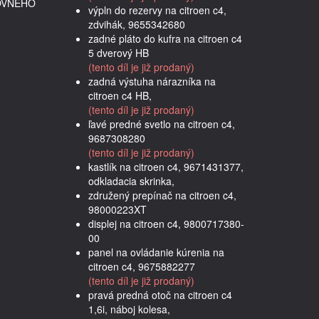
OVNÉHO
výpln do rezervy na citroen c4,
zdvihák, 9655342680
zadné pláto do kufra na citroen c4
5 dverový HB
(tento díl je již prodaný)
zadná výstuha nárazníka na
citroen c4 HB,
(tento díl je již prodaný)
ľavé predné svetlo na citroen c4,
9687308280
(tento díl je již prodaný)
kastlík na citroen c4, 9671431377,
odkladacia skrinka,
združený prepínač na citroen c4,
98000223XT
displej na citroen c4, 9800717380-
00
panel na ovládanie kúrenia na
citroen c4, 9675882277
(tento díl je již prodaný)
pravá predná otoč na citroen c4
1,6i, náboj kolesa,