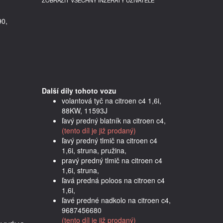
ZOBRAZIT VŠECHNY INZERÁTY UŽIVATELE
90,
Další díly tohoto vozu
volantová tyč na citroen c4 1,6i,
88KW, 11593J
ľavý predný blatník na citroen c4,
(tento díl je již prodaný)
ľavý predný tlmič na citroen c4
1,6i, struna, pružina,
pravý predný tlmič na citroen c4
1,6i, struna,
ľavá predná poloos na citroen c4
1,6i,
ľavé predné nadkolo na citroen c4,
9687456680
(tento díl je již prodaný)