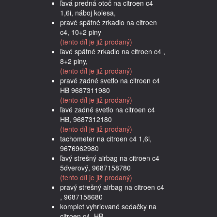
ľavá predná otoč na citroen c4
1,6i, náboj kolesa,
pravé spätné zrkadlo na citroen
c4, 10+2 piny
(tento díl je již prodaný)
ľavé spätné zrkadlo na citroen c4 ,
8+2 piny,
(tento díl je již prodaný)
pravé zadné svetlo na citroen c4
HB 9687311980
(tento díl je již prodaný)
ľavé zadné svetlo na citroen c4
HB, 9687312180
(tento díl je již prodaný)
tachometer na citroen c4 1,6i,
9676962980
ľavý strešný airbag na citroen c4
5dverový, 9687158780
(tento díl je již prodaný)
pravý strešný airbag na citroen c4
, 9687158680
komplet vyhrievané sedačky na
citroen c4, HB,