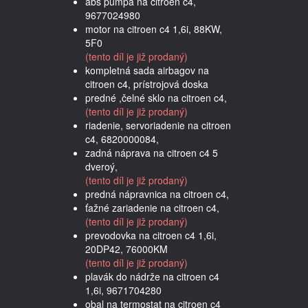
abs pumpa na citroen c4,
9677024980
motor na citroen c4 1,6i, 88KW,
5F0
(tento díl je již prodaný)
kompletná sada airbagov na
citroen c4, prístrojová doska
predné ,čelné sklo na citroen c4,
(tento díl je již prodaný)
riadenie, servoriadenie na citroen
c4, 6820000084,
zadná náprava na citroen c4 5
dveroý,
(tento díl je již prodaný)
predná nápravnica na citroen c4,
ťažné zariadenie na citroen c4,
(tento díl je již prodaný)
prevodovka na citroen c4 1,6i,
20DP42, 76000KM
(tento díl je již prodaný)
plavák do nádrže na citroen c4
1,6i, 9671704280
obal na termostat na citroen c4