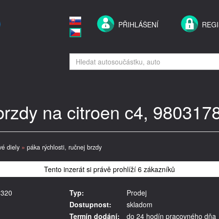
PŘIHLÁŠENÍ
REG
brzdy na citroen c4, 980317
vé diely
»
páka rýchlosti, ručnej brzdy
Tento inzerát si právě prohlíží 6 zákazníků
8320
Typ:
Prodej
Dostupnost:
skladom
Termín dodání:
do 24 hodín pracovného dňa