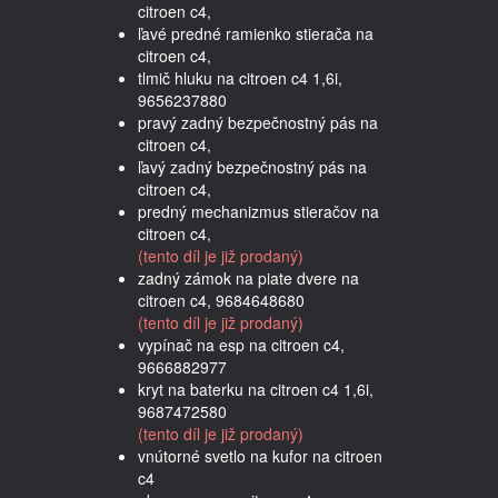
citroen c4,
ľavé predné ramienko stierača na
citroen c4,
tlmič hluku na citroen c4 1,6i,
9656237880
pravý zadný bezpečnostný pás na
citroen c4,
ľavý zadný bezpečnostný pás na
citroen c4,
predný mechanizmus stieračov na
citroen c4,
(tento díl je již prodaný)
zadný zámok na piate dvere na
citroen c4, 9684648680
(tento díl je již prodaný)
vypínač na esp na citroen c4,
9666882977
kryt na baterku na citroen c4 1,6i,
9687472580
(tento díl je již prodaný)
vnútorné svetlo na kufor na citroen
c4