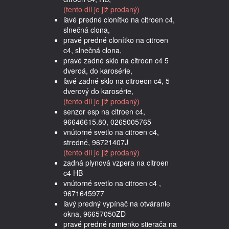
(tento díl je již prodaný)
ľavé predné clonítko na citroen c4,
slnečná clona,
pravé predné clonítko na citroen
c4, slnečná clona,
pravé zadné sklo na citroen c4 5
dveroá, do karosérie,
ľavé zadné sklo na citroeon c4, 5
dverový do karosérie,
(tento díl je již prodaný)
senzor esp na citroen c4,
96646615.80, 0265005765
vnútorné svetlo na citroen c4,
stredné, 96721407J
(tento díl je již prodaný)
zadná plynová vzpera na citroen
c4 HB
vnútorné svetlo na citroen c4 ,
9671645977
ľavý predný vypínač na otváranie
okna, 96657050ZD
pravé predné ramienko stierača na