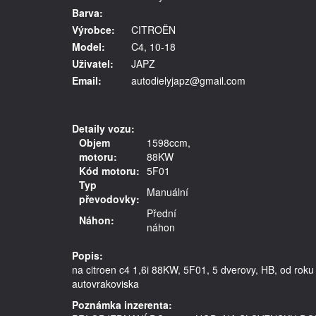
Barva:
Výrobce:
CITROËN
Model:
C4, 10-18
Uživatel:
JAPZ
Email:
autodielyjapz@gmail.com
Detaily vozu:
Objem
1598ccm,
motoru:
88KW
Kód motoru:
5F01
Typ
Manuální
převodovky:
Přední
Náhon:
náhon
Popis:
na citroen c4 1,6i 88KW, 5F01, 5 dverovy, HB, od roku 
autovrakoviska
Poznámka inzerenta: