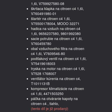
1,6i, V759927580-08
škrtiaca klapka na citroen c4 1,6i,
V760491980-01
štartér na citroen c4 1,6i,
V75500178004, MOOO 32271
hadica na vzduch na citroen c4
1,6i, 9656237580, 9801992380
sacie potrubie na citroen c4 1,6i,
V760459780
obal vzduchového filtra na citroen
c4 1,6i, V7609546-80
podtlakový ventil na citroen c4 1,6i,
V75419618003
tryska na motor na citroen c4 1,6i,
V7528 1768007
ventilátor kúrenia na citroen c4,
T1011131B
kompresor klimatizácie na citroen
c4 1,6i, 4471503250
páčka na otváranie kapoty na
citroen c4 , tiahlo,
(tento díl je již prodaný)