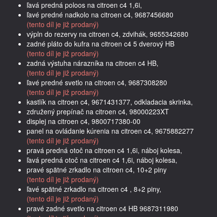
ľavá predná poloos na citroen c4 1,6i,
ľavé predné nadkolo na citroen c4, 9687456680
(tento díl je již prodaný)
výpln do rezervy na citroen c4, zdvihák, 9655342680
zadné pláto do kufra na citroen c4 5 dverový HB
(tento díl je již prodaný)
zadná výstuha nárazníka na citroen c4 HB,
(tento díl je již prodaný)
ľavé predné svetlo na citroen c4, 9687308280
(tento díl je již prodaný)
kastlík na citroen c4, 9671431377, odkladacia skrinka,
združený prepínač na citroen c4, 98000223XT
displej na citroen c4, 9800717380-00
panel na ovládanie kúrenia na citroen c4, 9675882277
(tento díl je již prodaný)
pravá predná otoč na citroen c4 1,6i, náboj kolesa,
ľavá predná otoč na citroen c4 1,6i, náboj kolesa,
pravé spätné zrkadlo na citroen c4, 10+2 piny
(tento díl je již prodaný)
ľavé spätné zrkadlo na citroen c4 , 8+2 piny,
(tento díl je již prodaný)
pravé zadné svetlo na citroen c4 HB 9687311980