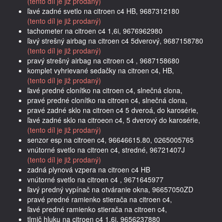
(tento díl je již prodaný)
ľavé zadné svetlo na citroen c4 HB, 9687312180
(tento díl je již prodaný)
tachometer na citroen c4 1,6i, 9676962980
ľavý strešný airbag na citroen c4 5dverový, 9687158780
(tento díl je již prodaný)
pravý strešný airbag na citroen c4 , 9687158680
komplet vyhrievané sedačky na citroen c4, HB,
(tento díl je již prodaný)
ľavé predné clonítko na citroen c4, slnečná clona,
pravé predné clonítko na citroen c4, slnečná clona,
pravé zadné sklo na citroen c4 5 dveroá, do karosérie,
ľavé zadné sklo na citroeon c4, 5 dverový do karosérie,
(tento díl je již prodaný)
senzor esp na citroen c4, 96646615.80, 0265005765
vnútorné svetlo na citroen c4, stredné, 96721407J
(tento díl je již prodaný)
zadná plynová vzpera na citroen c4 HB
vnútorné svetlo na citroen c4 , 9671645977
ľavý predný vypínač na otváranie okna, 96657050ZD
pravé predné ramienko stierača na citroen c4,
ľavé predné ramienko stierača na citroen c4,
tlmič hluku na citroen c4 1,6i, 9656237880