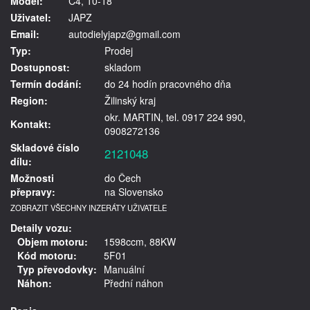
Model:
C4, 10-18
Uživatel:
JAPZ
Email:
autodielyjapz@gmail.com
Typ:
Prodej
Dostupnost:
skladom
Termín dodání:
do 24 hodín pracovného dňa
Region:
Žilinský kraj
okr. MARTIN, tel. 0917 224 990,
Kontakt:
0908272136
Skladové číslo
2121048
dílu:
Možnosti
do Čech
přepravy:
na Slovensko
ZOBRAZIT VŠECHNY INZERÁTY UŽIVATELE
Detaily vozu:
Objem motoru:
1598ccm, 88KW
Kód motoru:
5F01
Typ převodovky:
Manuální
Náhon:
Přední náhon