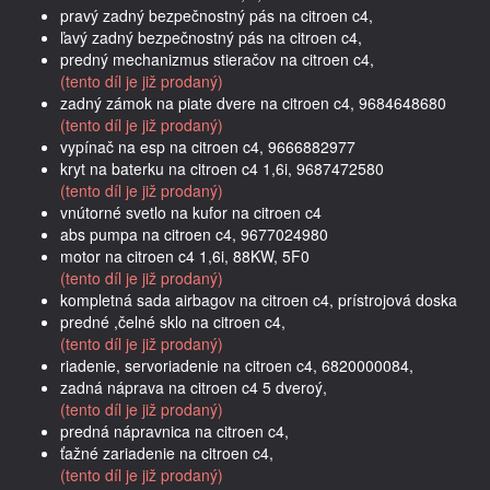
pravý zadný bezpečnostný pás na citroen c4,
ľavý zadný bezpečnostný pás na citroen c4,
predný mechanizmus stieračov na citroen c4,
(tento díl je již prodaný)
zadný zámok na piate dvere na citroen c4, 9684648680
(tento díl je již prodaný)
vypínač na esp na citroen c4, 9666882977
kryt na baterku na citroen c4 1,6i, 9687472580
(tento díl je již prodaný)
vnútorné svetlo na kufor na citroen c4
abs pumpa na citroen c4, 9677024980
motor na citroen c4 1,6i, 88KW, 5F0
(tento díl je již prodaný)
kompletná sada airbagov na citroen c4, prístrojová doska
predné ,čelné sklo na citroen c4,
(tento díl je již prodaný)
riadenie, servoriadenie na citroen c4, 6820000084,
zadná náprava na citroen c4 5 dveroý,
(tento díl je již prodaný)
predná nápravnica na citroen c4,
ťažné zariadenie na citroen c4,
(tento díl je již prodaný)