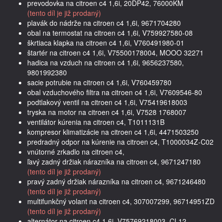
prevodovka na citroen c4 1,6i, 20DP42, 76000KM
(tento díl je již prodaný)
plavák do nádrže na citroen c4 1,6i, 9671704280
obal na termostat na citroen c4 1,6i, V759927580-08
škrtiaca klapka na citroen c4 1,6i, V760491980-01
štartér na citroen c4 1,6i, V75500178004, MOOO 32271
hadica na vzduch na citroen c4 1,6i, 9656237580,
9801992380
sacie potrubie na citroen c4 1,6i, V760459780
obal vzduchového filtra na citroen c4 1,6i, V7609546-80
podtlakový ventil na citroen c4 1,6i, V75419618003
tryska na motor na citroen c4 1,6i, V7528 1768007
ventilátor kúrenia na citroen c4, T1011131B
kompresor klimatizácie na citroen c4 1,6i, 4471503250
predradný odpor na kúrenie na citroen c4, T1000034Z-C02
vnútorné zrkadlo na citroen c4,
ľavý zadný držiak nárazníka na citroen c4, 9671247180
(tento díl je již prodaný)
pravý zadný držiak nárazníka na citroen c4, 9671246480
(tento díl je již prodaný)
multifunkčný volant na citroen c4, 307007299, 96714951ZD
(tento díl je již prodaný)
alternátor na citroen c4 1,6i, V75769218003, CL12