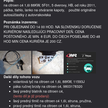
Popis:
na citroen c4 1,6i 88KW, 5F01, 5 dverovy, HB, od roku 2011, 
páčka, tiahlo, lanko na otváranie kapoty,    použité originálne 
autosúčiastky z autovrakoviska
Poznámka inzerenta:
PRI OBJEDNANÍ DO 14 00 HOD. NA SLOVENSKU DORUČENIE
KURIÉROM NASLEDUJÚCI PRACOVNÝ DEŇ. CENA
POŠTOVNÉHO JE MIN. 8 EUR. DO ČIECH POSIELAME DO 48
HOD MIN CENA KURIÉRA JE 200 CZ.
Další díly tohoto vozu
volantová tyč na citroen c4 1,6i, 88KW, 11593J
páka ručnej brzdy na citroen c4, 9803178320
ľavý predný blatník na citroen c4,
(tento díl je již prodaný)
ľavý predný tlmič na citroen c4 1,6i, struna, pružina,
pravý predný tlmič na citroen c4 1,6i, struna,