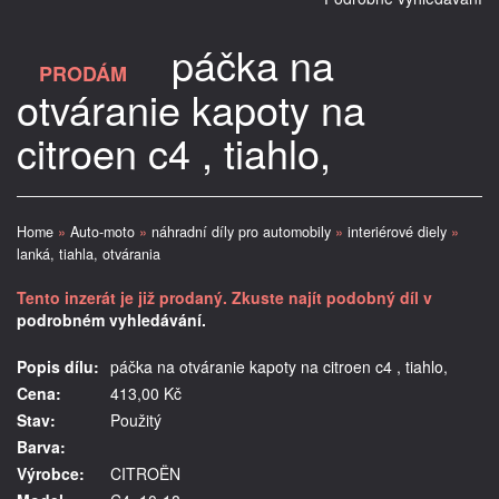
páčka na
PRODÁM
otváranie kapoty na
citroen c4 , tiahlo,
Home
»
Auto-moto
»
náhradní díly pro automobily
»
interiérové diely
»
lanká, tiahla, otvárania
Tento inzerát je již prodaný. Zkuste najít podobný díl v
podrobném vyhledávání.
Popis dílu:
páčka na otváranie kapoty na citroen c4 , tiahlo,
Cena:
413,00 Kč
Stav:
Použitý
Barva:
Výrobce:
CITROËN