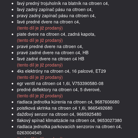
ľavý predný trojuholník na blatník na citroen c4,
ľavý zadný zapínač pásu na citroen c4,
pravý zadný zapínač pásu na citroen c4,
ľavé predné dvere na citroen c4,
(tento díl je již prodaný)
piate dvere na citroen c4, zadná kapota,
(tento díl je již prodaný)
pravé predné dvere na citroen c4,
pravé zadné dvere na citroen c4, HB
ľavé zadné dvere na citroen c4 HB
(tento díl je již prodaný)
4ks elektróny na citroen c4, 16 palcové, ET29
(tento díl je již prodaný)
egr ventil na citroen c4 1,6i, V753390580-08
predné deflektory na citroen c4, 5 dverové,
(tento díl je již prodaný)
riadiaca jednotka kúrenia na citroen c4, 9687606680
poistková skrinka na citroen c4 1,6i, 9665492680
dažďový senzor na citroen c4, 9665925480
tlakový spínač klimatizácie na citroen c4, 9653027380
riadiaca jednotka parkovacích senzorov na citroen c4,
0263004545