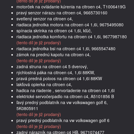
(tento díl je již prodaný)
motorček na ovládanie kúrenia na citroen c4, T1006419G
pravý senzor nárazu na citroen c4, 9665730160
svetlený senzor na citroen c4,
riadiaca jednotka motora na citroen c4 1,6i, 9675495080
spínacia skrinka na citroen c4 1,6i, kľúč,
riadiaca jednotka komfortu na citroen c4 1,6i, 9677987180
(tento díl je již prodaný)
riadiaca jednotka bsi na citroen c4 1,6i, 9665547480
zámok na prednú kapotu na citroen c4,
(tento díl je již prodaný)
zadná struna na citroen c4 5 dverový,
rýchlostná páka na citroen c4, 1,6i 88KW,
pravá predná poloos na citroen c4 1,6i 88KW
lakťová opierka na citroen c4,
hadica na riadenie , servoriadenie na citroen c4 1,6i
elektrické servočerpadlo na citroen c4, A5101856 B
ľavý predný podblatník na vw volkswagen golf 6,
5K0805911
(tento díl je již prodaný)
pravý predný podblatník na vw volkswagen golf 6
(tento díl je již prodaný)
zadný nárazník na citroen c4 HB, 9671074477