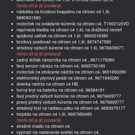
(tento díl je již prodaný)
nádobka na brzdovú kvapalinu na citroen c4 1,6i,
9680931580
motorček na ovládanie kúrenia na citroen c4, T1002120VD
napínacia kladka na citroen c4 1,6i, na drážkový remeň
spojkový valček na citroen c4 1,6i , 9800216380
brzdový posilovač na citroen c4 1,6i, 9674747580
stredový výduch kúrenia na citroen c4 1,6i, 9676609977,
(tento díl je již prodaný)
zadný držiak nárazníka na citroen c4 , 9671179280
ľavý senzor nárazu na citroen c4, 9665730180
motorček na otváranie nádrže na citroen c4, 9651690280
elektronický plynový pedál na citroen c4, 9671840280
dvierka nádrže na citroen c4 HB,
horný kryt na baterku na citroen c4, 96584181
ľavý predný výduch kúrenia na citroen c4, 9676609777
pravý predný výduch kúrenia na citroen c4, 9676609777
stredový kryt na radiacu páku na citroen c4, 9683975177
torpédo na citroen c4 1,6i, 9687956480
(tento díl je již prodaný)
strešné madlo na citroen c4,
vypínač na nastevenie svetiel na citroen c4,