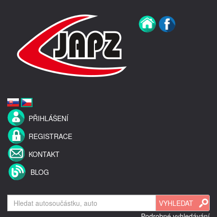
PŘIHLÁŠENÍ
REGISTRACE
KONTAKT
BLOG
Podrobné vyhledávání