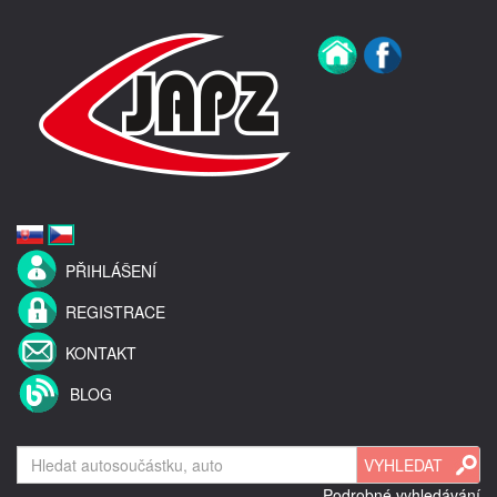
PŘIHLÁŠENÍ
REGISTRACE
KONTAKT
BLOG
Podrobné vyhledávání