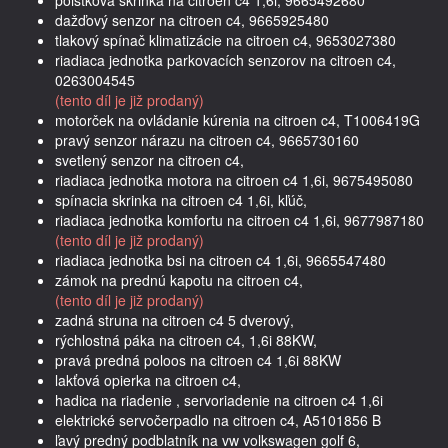
dažďový senzor na citroen c4, 9665925480
tlakový spínač klimatizácie na citroen c4, 9653027380
riadiaca jednotka parkovacích senzorov na citroen c4,
0263004545
(tento díl je již prodaný)
motorček na ovládanie kúrenia na citroen c4, T1006419G
pravý senzor nárazu na citroen c4, 9665730160
svetlený senzor na citroen c4,
riadiaca jednotka motora na citroen c4 1,6i, 9675495080
spínacia skrinka na citroen c4 1,6i, kľúč,
riadiaca jednotka komfortu na citroen c4 1,6i, 9677987180
(tento díl je již prodaný)
riadiaca jednotka bsi na citroen c4 1,6i, 9665547480
zámok na prednú kapotu na citroen c4,
(tento díl je již prodaný)
zadná struna na citroen c4 5 dverový,
rýchlostná páka na citroen c4, 1,6i 88KW,
pravá predná poloos na citroen c4 1,6i 88KW
lakťová opierka na citroen c4,
hadica na riadenie , servoriadenie na citroen c4 1,6i
elektrické servočerpadlo na citroen c4, A5101856 B
ľavý predný podblatník na vw volkswagen golf 6,