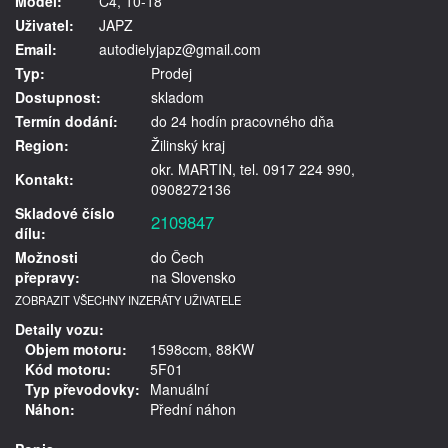
Model:
C4, 10-18
Uživatel:
JAPZ
Email:
autodielyjapz@gmail.com
Typ:
Prodej
Dostupnost:
skladom
Termín dodání:
do 24 hodín pracovného dňa
Region:
Žilinský kraj
okr. MARTIN, tel. 0917 224 990,
Kontakt:
0908272136
Skladové číslo
2109847
dílu:
Možnosti
do Čech
přepravy:
na Slovensko
ZOBRAZIT VŠECHNY INZERÁTY UŽIVATELE
Detaily vozu:
Objem motoru:
1598ccm, 88KW
Kód motoru:
5F01
Typ převodovky:
Manuální
Náhon:
Přední náhon