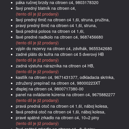
páka ručnej brzdy na citroen c4, 9803178320
ľavý predný blatník na citroen c4,
(tento díl je již prodaný)
ľavý predný tlmič na citroen c4 1,6i, struna, pružina,
pravý predný tlmič na citroen c4 1,6i, struna,
ľavá predná poloos na citroen c4 1,6i,
ľavé predné nadkolo na citroen c4, 9687456680
(tento díl je již prodaný)
výpln do rezervy na citroen c4, zdvihák, 9655342680
zadné pláto do kufra na citroen c4 5 dverový HB
(tento díl je již prodaný)
zadná výstuha nárazníka na citroen c4 HB,
(tento díl je již prodaný)
kastlík na citroen c4, 9671431377, odkladacia skrinka,
združený prepínač na citroen c4, 98000223XT
displej na citroen c4, 9800717380-00
panel na ovládanie kúrenia na citroen c4, 9675882277
(tento díl je již prodaný)
pravá predná otoč na citroen c4 1,6i, náboj kolesa,
ľavá predná otoč na citroen c4 1,6i, náboj kolesa,
pravé spätné zrkadlo na citroen c4, 10+2 piny
(tento díl je již prodaný)
ľavé spätné zrkadlo na citroen c4 , 8+2 piny,