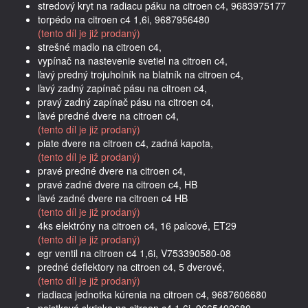
stredový kryt na radiacu páku na citroen c4, 9683975177
torpédo na citroen c4 1,6i, 9687956480
(tento díl je již prodaný)
strešné madlo na citroen c4,
vypínač na nastevenie svetiel na citroen c4,
ľavý predný trojuholník na blatník na citroen c4,
ľavý zadný zapínač pásu na citroen c4,
pravý zadný zapínač pásu na citroen c4,
ľavé predné dvere na citroen c4,
(tento díl je již prodaný)
piate dvere na citroen c4, zadná kapota,
(tento díl je již prodaný)
pravé predné dvere na citroen c4,
pravé zadné dvere na citroen c4, HB
ľavé zadné dvere na citroen c4 HB
(tento díl je již prodaný)
4ks elektróny na citroen c4, 16 palcové, ET29
(tento díl je již prodaný)
egr ventil na citroen c4 1,6i, V753390580-08
predné deflektory na citroen c4, 5 dverové,
(tento díl je již prodaný)
riadiaca jednotka kúrenia na citroen c4, 9687606680
poistková skrinka na citroen c4 1,6i, 9665492680