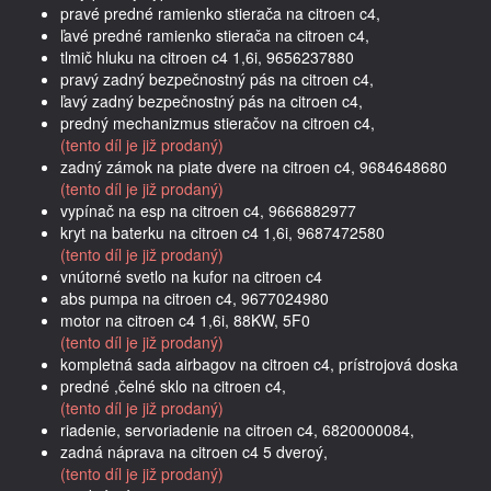
pravé predné ramienko stierača na citroen c4,
ľavé predné ramienko stierača na citroen c4,
tlmič hluku na citroen c4 1,6i, 9656237880
pravý zadný bezpečnostný pás na citroen c4,
ľavý zadný bezpečnostný pás na citroen c4,
predný mechanizmus stieračov na citroen c4,
(tento díl je již prodaný)
zadný zámok na piate dvere na citroen c4, 9684648680
(tento díl je již prodaný)
vypínač na esp na citroen c4, 9666882977
kryt na baterku na citroen c4 1,6i, 9687472580
(tento díl je již prodaný)
vnútorné svetlo na kufor na citroen c4
abs pumpa na citroen c4, 9677024980
motor na citroen c4 1,6i, 88KW, 5F0
(tento díl je již prodaný)
kompletná sada airbagov na citroen c4, prístrojová doska
predné ,čelné sklo na citroen c4,
(tento díl je již prodaný)
riadenie, servoriadenie na citroen c4, 6820000084,
zadná náprava na citroen c4 5 dveroý,
(tento díl je již prodaný)