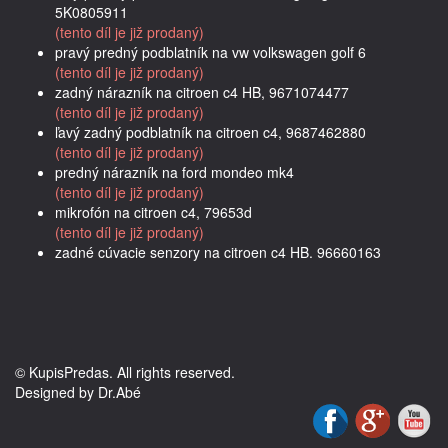
5K0805911
(tento díl je již prodaný)
pravý predný podblatník na vw volkswagen golf 6
(tento díl je již prodaný)
zadný nárazník na citroen c4 HB, 9671074477
(tento díl je již prodaný)
ľavý zadný podblatník na citroen c4, 9687462880
(tento díl je již prodaný)
predný nárazník na ford mondeo mk4
(tento díl je již prodaný)
mikrofón na citroen c4, 79653d
(tento díl je již prodaný)
zadné cúvacie senzory na citroen c4 HB. 96660163
© KupisPredas. All rights reserved.
Designed by Dr.Abé