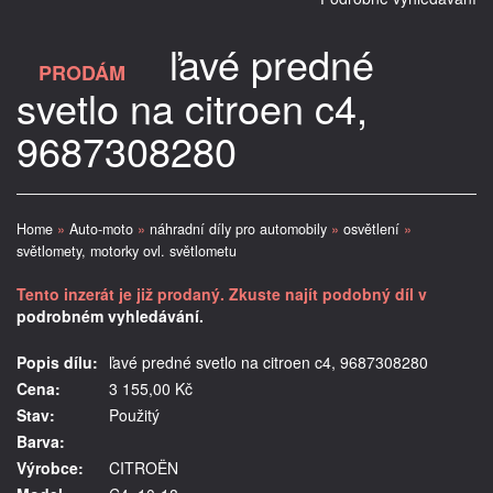
ľavé predné
PRODÁM
svetlo na citroen c4,
9687308280
Home
»
Auto-moto
»
náhradní díly pro automobily
»
osvětlení
»
světlomety, motorky ovl. světlometu
Tento inzerát je již prodaný. Zkuste najít podobný díl v
podrobném vyhledávání.
Popis dílu:
ľavé predné svetlo na citroen c4, 9687308280
Cena:
3 155,00 Kč
Stav:
Použitý
Barva:
Výrobce:
CITROËN