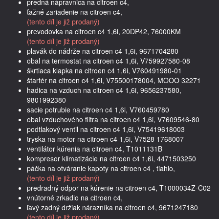
predná nápravnica na citroen c4,
ťažné zariadenie na citroen c4,
(tento díl je již prodaný)
prevodovka na citroen c4 1,6i, 20DP42, 76000KM
(tento díl je již prodaný)
plavák do nádrže na citroen c4 1,6i, 9671704280
obal na termostat na citroen c4 1,6i, V759927580-08
škrtiaca klapka na citroen c4 1,6i, V760491980-01
štartér na citroen c4 1,6i, V75500178004, MOOO 32271
hadica na vzduch na citroen c4 1,6i, 9656237580,
9801992380
sacie potrubie na citroen c4 1,6i, V760459780
obal vzduchového filtra na citroen c4 1,6i, V7609546-80
podtlakový ventil na citroen c4 1,6i, V75419618003
tryska na motor na citroen c4 1,6i, V7528 1768007
ventilátor kúrenia na citroen c4, T1011131B
kompresor klimatizácie na citroen c4 1,6i, 4471503250
páčka na otváranie kapoty na citroen c4 , tiahlo,
(tento díl je již prodaný)
predradný odpor na kúrenie na citroen c4, T1000034Z-C02
vnútorné zrkadlo na citroen c4,
ľavý zadný držiak nárazníka na citroen c4, 9671247180
(tento díl je již prodaný)