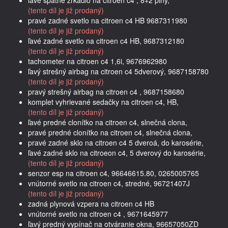
(tento díl je již prodaný)
pravé zadné svetlo na citroen c4 HB 9687311980
(tento díl je již prodaný)
ľavé zadné svetlo na citroen c4 HB, 9687312180
(tento díl je již prodaný)
tachometer na citroen c4 1,6i, 9676962980
ľavý strešný airbag na citroen c4 5dverový, 9687158780
(tento díl je již prodaný)
pravý strešný airbag na citroen c4 , 9687158680
komplet vyhrievané sedačky na citroen c4, HB,
(tento díl je již prodaný)
ľavé predné clonítko na citroen c4, slnečná clona,
pravé predné clonítko na citroen c4, slnečná clona,
pravé zadné sklo na citroen c4 5 dveroá, do karosérie,
ľavé zadné sklo na citroeon c4, 5 dverový do karosérie,
(tento díl je již prodaný)
senzor esp na citroen c4, 96646615.80, 0265005765
vnútorné svetlo na citroen c4, stredné, 96721407J
(tento díl je již prodaný)
zadná plynová vzpera na citroen c4 HB
vnútorné svetlo na citroen c4 , 9671645977
ľavý predný vypínač na otváranie okna, 96657050ZD