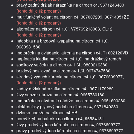
pravý zadný držiak nárazníka na citroen c4, 9671246480
(tento díl je již prodaný)
multifunkčný volant na citroen c4, 307007299, 96714951ZD
(tento díl je již prodaný)
alternátor na citroen c4 1,6i, V75769218003, CL12
(tento díl je již prodaný)
nádobka na brzdovú kvapalinu na citroen c4 1,6i,
9680931580
motorček na ovládanie kúrenia na citroen c4, T1002120VD
napínacia kladka na citroen c4 1,6i, na drážkový remeň
spojkový valček na citroen c4 1,6i , 9800216380
brzdový posilovač na citroen c4 1,6i, 9674747580
stredový výduch kúrenia na citroen c4 1,6i, 9676609977,
(tento díl je již prodaný)
zadný držiak nárazníka na citroen c4 , 9671179280
ľavý senzor nárazu na citroen c4, 9665730180
motorček na otváranie nádrže na citroen c4, 9651690280
elektronický plynový pedál na citroen c4, 9671840280
dvierka nádrže na citroen c4 HB,
horný kryt na baterku na citroen c4, 96584181
ľavý predný výduch kúrenia na citroen c4, 9676609777
pravý predný výduch kúrenia na citroen c4, 9676609777