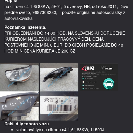
Popis:
na citroen c4 1,6i 88KW, 5F01, 5 dverovy, HB, od roku 2011,  ľavé 
predné svetlo, 9687308280,    použité originálne autosúčiastky z 
autovrakoviska
Poznámka inzerenta:
PRI OBJEDNANÍ DO 14 00 HOD. NA SLOVENSKU DORUČENIE
KURIÉROM NASLEDUJÚCI PRACOVNÝ DEŇ. CENA
POŠTOVNÉHO JE MIN. 8 EUR. DO ČIECH POSIELAME DO 48
HOD MIN CENA KURIÉRA JE 200 CZ.
Další díly tohoto vozu
volantová tyč na citroen c4 1,6i, 88KW, 11593J