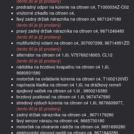
(tento díl je již prodaný)
predradný odpor na kúrenie na citroen c4, T1000034Z-C02
vnútorné zrkadlo na citroen c4,
ľavý zadný držiak nárazníka na citroen c4, 9671247180
(tento díl je již prodaný)
pravý zadný držiak nárazníka na citroen c4, 9671246480
(tento díl je již prodaný)
multifunkčný volant na citroen c4, 307007299, 96714951ZD
(tento díl je již prodaný)
alternátor na citroen c4 1,6i, V75769218003, CL12
(tento díl je již prodaný)
nádobka na brzdovú kvapalinu na citroen c4 1,6i,
9680931580
motorček na ovládanie kúrenia na citroen c4, T1002120VD
napínacia kladka na citroen c4 1,6i, na drážkový remeň
spojkový valček na citroen c4 1,6i , 9800216380
brzdový posilovač na citroen c4 1,6i, 9674747580
stredový výduch kúrenia na citroen c4 1,6i, 9676609977,
(tento díl je již prodaný)
zadný držiak nárazníka na citroen c4 , 9671179280
ľavý senzor nárazu na citroen c4, 9665730180
motorček na otváranie nádrže na citroen c4, 9651690280
elektronický plynový pedál na citroen c4, 9671840280