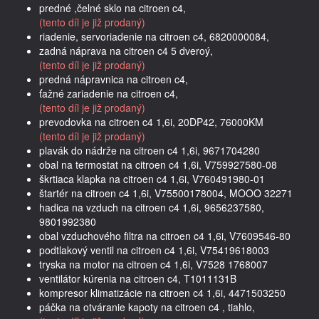
predné ,čelné sklo na citroen c4,
(tento díl je již prodaný)
riadenie, servoriadenie na citroen c4, 6820000084,
zadná náprava na citroen c4 5 dveroý,
(tento díl je již prodaný)
predná nápravnica na citroen c4,
ťažné zariadenie na citroen c4,
(tento díl je již prodaný)
prevodovka na citroen c4 1,6i, 20DP42, 76000KM
(tento díl je již prodaný)
plavák do nádrže na citroen c4 1,6i, 9671704280
obal na termostat na citroen c4 1,6i, V759927580-08
škrtiaca klapka na citroen c4 1,6i, V760491980-01
štartér na citroen c4 1,6i, V75500178004, MOOO 32271
hadica na vzduch na citroen c4 1,6i, 9656237580,
9801992380
obal vzduchového filtra na citroen c4 1,6i, V7609546-80
podtlakový ventil na citroen c4 1,6i, V75419618003
tryska na motor na citroen c4 1,6i, V7528 1768007
ventilátor kúrenia na citroen c4, T1011131B
kompresor klimatizácie na citroen c4 1,6i, 4471503250
páčka na otváranie kapoty na citroen c4 , tiahlo,