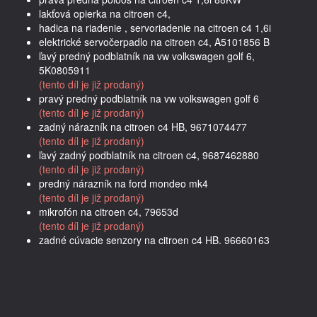
lakťová opierka na citroen c4,
hadica na riadenie , servoriadenie na citroen c4 1,6i
elektrické servočerpadlo na citroen c4, A5101856 B
ľavý predný podblatník na vw volkswagen golf 6,
5K0805911
(tento díl je již prodaný)
pravý predný podblatník na vw volkswagen golf 6
(tento díl je již prodaný)
zadný nárazník na citroen c4 HB, 9671074477
(tento díl je již prodaný)
ľavý zadný podblatník na citroen c4, 9687462880
(tento díl je již prodaný)
predný nárazník na ford mondeo mk4
(tento díl je již prodaný)
mikrofón na citroen c4, 79653d
(tento díl je již prodaný)
zadné cúvacie senzory na citroen c4 HB. 96660163