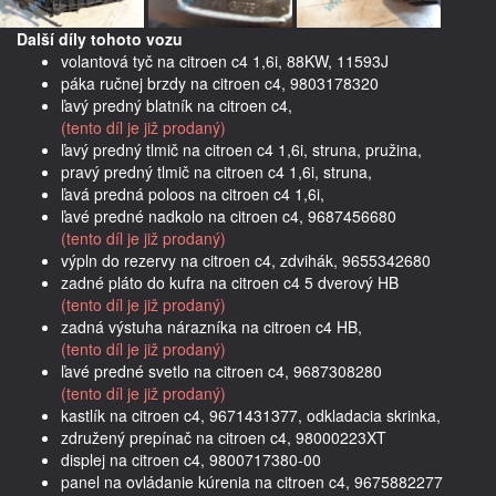
Další díly tohoto vozu
volantová tyč na citroen c4 1,6i, 88KW, 11593J
páka ručnej brzdy na citroen c4, 9803178320
ľavý predný blatník na citroen c4,
(tento díl je již prodaný)
ľavý predný tlmič na citroen c4 1,6i, struna, pružina,
pravý predný tlmič na citroen c4 1,6i, struna,
ľavá predná poloos na citroen c4 1,6i,
ľavé predné nadkolo na citroen c4, 9687456680
(tento díl je již prodaný)
výpln do rezervy na citroen c4, zdvihák, 9655342680
zadné pláto do kufra na citroen c4 5 dverový HB
(tento díl je již prodaný)
zadná výstuha nárazníka na citroen c4 HB,
(tento díl je již prodaný)
ľavé predné svetlo na citroen c4, 9687308280
(tento díl je již prodaný)
kastlík na citroen c4, 9671431377, odkladacia skrinka,
združený prepínač na citroen c4, 98000223XT
displej na citroen c4, 9800717380-00
panel na ovládanie kúrenia na citroen c4, 9675882277