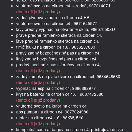
vnútorné svetlo na citroen c4, stredné, 96721407J
(tento díl je již prodaný)
zadná plynová vzpera na citroen c4 HB
vnútorné svetlo na citroen c4 , 9671645977
ľavý predný vypínač na otváranie okna, 96657050ZD
pravé predné ramienko stierača na citroen c4,
ľavé predné ramienko stierača na citroen c4,
tlmič hluku na citroen c4 1,6i, 9656237880
pravý zadný bezpečnostný pás na citroen c4,
ľavý zadný bezpečnostný pás na citroen c4,
predný mechanizmus stieračov na citroen c4,
(tento díl je již prodaný)
zadný zámok na piate dvere na citroen c4, 9684648680
(tento díl je již prodaný)
vypínač na esp na citroen c4, 9666882977
kryt na baterku na citroen c4 1,6i, 9687472580
(tento díl je již prodaný)
vnútorné svetlo na kufor na citroen c4
abs pumpa na citroen c4, 9677024980
motor na citroen c4 1,6i, 88KW, 5F0
(tento díl je již prodaný)
kompletná sada airbagov na citroen c4, prístrojová doska