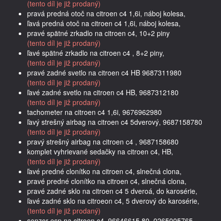
(tento díl je již prodaný)
pravá predná otoč na citroen c4 1,6i, náboj kolesa,
ľavá predná otoč na citroen c4 1,6i, náboj kolesa,
pravé spätné zrkadlo na citroen c4, 10+2 piny
(tento díl je již prodaný)
ľavé spätné zrkadlo na citroen c4 , 8+2 piny,
(tento díl je již prodaný)
pravé zadné svetlo na citroen c4 HB 9687311980
(tento díl je již prodaný)
ľavé zadné svetlo na citroen c4 HB, 9687312180
(tento díl je již prodaný)
tachometer na citroen c4 1,6i, 9676962980
ľavý strešný airbag na citroen c4 5dverový, 9687158780
(tento díl je již prodaný)
pravý strešný airbag na citroen c4 , 9687158680
komplet vyhrievané sedačky na citroen c4, HB,
(tento díl je již prodaný)
ľavé predné clonítko na citroen c4, slnečná clona,
pravé predné clonítko na citroen c4, slnečná clona,
pravé zadné sklo na citroen c4 5 dveroá, do karosérie,
ľavé zadné sklo na citroeon c4, 5 dverový do karosérie,
(tento díl je již prodaný)
senzor esp na citroen c4, 96646615.80, 0265005765