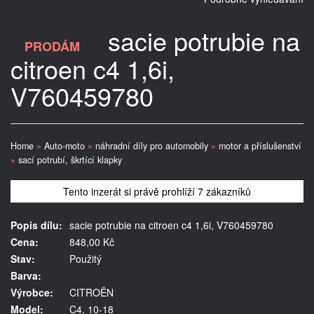
sacie potrubie na
PRODÁM
citroen c4 1,6i,
V760459780
Home
»
Auto-moto
»
náhradní díly pro automobily
»
motor a příslušenství
»
sací potrubí, škrtící klapky
Tento inzerát si právě prohlíží 7 zákazníků
Popis dílu:
sacie potrubie na citroen c4 1,6i, V760459780
Cena:
848,00 Kč
Stav:
Použitý
Barva:
Výrobce:
CITROËN
Model:
C4, 10-18