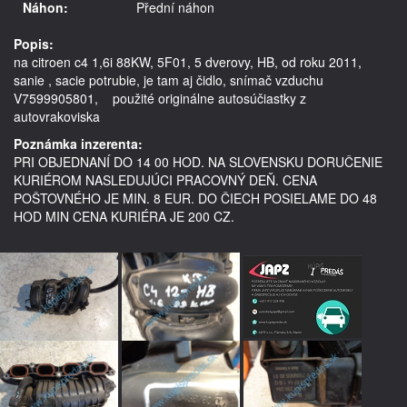
Náhon:
Přední náhon
Popis:
na citroen c4 1,6i 88KW, 5F01, 5 dverovy, HB, od roku 2011,  
sanie , sacie potrubie, je tam aj čidlo, snímač vzduchu 
V7599905801,    použité originálne autosúčiastky z 
autovrakoviska
Poznámka inzerenta:
PRI OBJEDNANÍ DO 14 00 HOD. NA SLOVENSKU DORUČENIE
KURIÉROM NASLEDUJÚCI PRACOVNÝ DEŇ. CENA
POŠTOVNÉHO JE MIN. 8 EUR. DO ČIECH POSIELAME DO 48
HOD MIN CENA KURIÉRA JE 200 CZ.