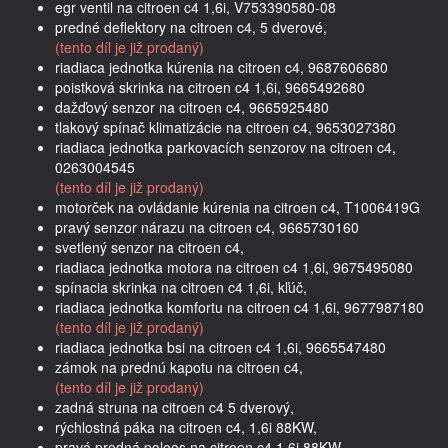
egr ventil na citroen c4 1,6i, V753390580-08
predné deflektory na citroen c4, 5 dverové,
(tento díl je již prodaný)
riadiaca jednotka kúrenia na citroen c4, 9687606680
poistková skrinka na citroen c4 1,6i, 9665492680
dažďový senzor na citroen c4, 9665925480
tlakový spínač klimatizácie na citroen c4, 9653027380
riadiaca jednotka parkovacích senzorov na citroen c4,
0263004545
(tento díl je již prodaný)
motorček na ovládanie kúrenia na citroen c4, T1006419G
pravý senzor nárazu na citroen c4, 9665730160
svetlený senzor na citroen c4,
riadiaca jednotka motora na citroen c4 1,6i, 9675495080
spínacia skrinka na citroen c4 1,6i, kľúč,
riadiaca jednotka komfortu na citroen c4 1,6i, 9677987180
(tento díl je již prodaný)
riadiaca jednotka bsi na citroen c4 1,6i, 9665547480
zámok na prednú kapotu na citroen c4,
(tento díl je již prodaný)
zadná struna na citroen c4 5 dverový,
rýchlostná páka na citroen c4, 1,6i 88KW,
pravá predná poloos na citroen c4 1,6i 88KW