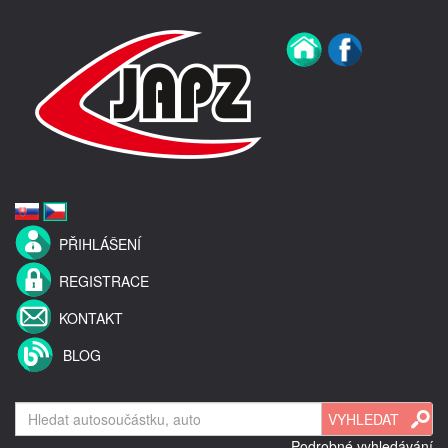
PŘIHLÁŠENÍ
REGISTRACE
KONTAKT
BLOG
Podrobné vyhledávání