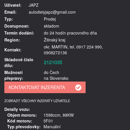
Uživatel:
JAPZ
Email:
autodielyjapz@gmail.com
Typ:
Prodej
Dostupnost:
skladom
Termín dodání:
do 24 hodín pracovného dňa
Region:
Žilinský kraj
okr. MARTIN, tel. 0917 224 990,
Kontakt:
0908272136
Skladové číslo
2121035
dílu:
Možnosti
do Čech
přepravy:
na Slovensko
ZOBRAZIT VŠECHNY INZERÁTY UŽIVATELE
Detaily vozu:
Objem motoru:
1598ccm, 88KW
Kód motoru:
5F01
Typ převodovky:
Manuální