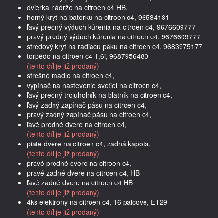
dvierka nádrže na citroen c4 HB,
horný kryt na baterku na citroen c4, 96584181
ľavý predný výduch kúrenia na citroen c4, 9676609777
pravý predný výduch kúrenia na citroen c4, 9676609777
stredový kryt na radiacu páku na citroen c4, 9683975177
torpédo na citroen c4 1,6i, 9687956480
(tento díl je již prodaný)
strešné madlo na citroen c4,
vypínač na nastevenie svetiel na citroen c4,
ľavý predný trojuholník na blatník na citroen c4,
ľavý zadný zapínač pásu na citroen c4,
pravý zadný zapínač pásu na citroen c4,
ľavé predné dvere na citroen c4,
(tento díl je již prodaný)
piate dvere na citroen c4, zadná kapota,
(tento díl je již prodaný)
pravé predné dvere na citroen c4,
pravé zadné dvere na citroen c4, HB
ľavé zadné dvere na citroen c4 HB
(tento díl je již prodaný)
4ks elektróny na citroen c4, 16 palcové, ET29
(tento díl je již prodaný)