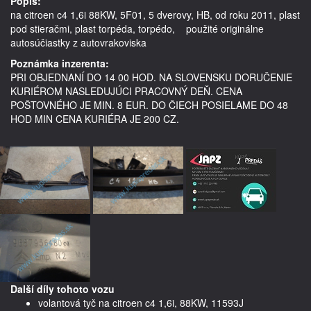
Popis:
na citroen c4 1,6i 88KW, 5F01, 5 dverovy, HB, od roku 2011, plast 
pod stieračmi, plast torpéda, torpédo,    použité originálne 
autosúčiastky z autovrakoviska
Poznámka inzerenta:
PRI OBJEDNANÍ DO 14 00 HOD. NA SLOVENSKU DORUČENIE
KURIÉROM NASLEDUJÚCI PRACOVNÝ DEŇ. CENA
POŠTOVNÉHO JE MIN. 8 EUR. DO ČIECH POSIELAME DO 48
HOD MIN CENA KURIÉRA JE 200 CZ.
Další díly tohoto vozu
volantová tyč na citroen c4 1,6i, 88KW, 11593J