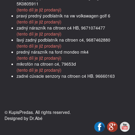
5K0805911
(tento díl je již prodaný)
pravý predný podblatník na vw volkswagen golf 6
(tento díl je již prodaný)
zadný nárazník na citroen c4 HB, 9671074477
(tento díl je již prodaný)
ľavý zadný podblatník na citroen c4, 9687462880
(tento díl je již prodaný)
predný nárazník na ford mondeo mk4
(tento díl je již prodaný)
mikrofón na citroen c4, 79653d
(tento díl je již prodaný)
zadné cúvacie senzory na citroen c4 HB. 96660163
© KupisPredas. All rights reserved.
Designed by Dr.Abé