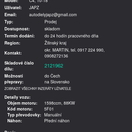
Model:
C4, 10-18
Uživatel:
JAPZ
Email:
autodielyjapz@gmail.com
Typ:
Prodej
Dostupnost:
skladom
Termín dodání:
do 24 hodín pracovného dňa
Region:
Žilinský kraj
okr. MARTIN, tel. 0917 224 990,
Kontakt:
0908272136
Skladové číslo
2121962
dílu:
Možnosti
do Čech
přepravy:
na Slovensko
ZOBRAZIT VŠECHNY INZERÁTY UŽIVATELE
Detaily vozu:
Objem motoru:
1598ccm, 88KW
Kód motoru:
5F01
Typ převodovky:
Manuální
Náhon:
Přední náhon