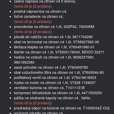
zadná náprava na citroen c4 5 dveroý,
(tento díl je již prodaný)
predná nápravnica na citroen c4,
ťažné zariadenie na citroen c4,
(tento díl je již prodaný)
prevodovka na citroen c4 1,6i, 20DP42, 76000KM
(tento díl je již prodaný)
plavák do nádrže na citroen c4 1,6i, 9671704280
obal na termostat na citroen c4 1,6i, V759927580-08
škrtiaca klapka na citroen c4 1,6i, V760491980-01
štartér na citroen c4 1,6i, V75500178004, MOOO 32271
hadica na vzduch na citroen c4 1,6i, 9656237580,
9801992380
sacie potrubie na citroen c4 1,6i, V760459780
obal vzduchového filtra na citroen c4 1,6i, V7609546-80
podtlakový ventil na citroen c4 1,6i, V75419618003
tryska na motor na citroen c4 1,6i, V7528 1768007
ventilátor kúrenia na citroen c4, T1011131B
kompresor klimatizácie na citroen c4 1,6i, 4471503250
páčka na otváranie kapoty na citroen c4 , tiahlo,
(tento díl je již prodaný)
predradný odpor na kúrenie na citroen c4, T1000034Z-C02
vnútorné zrkadlo na citroen c4,