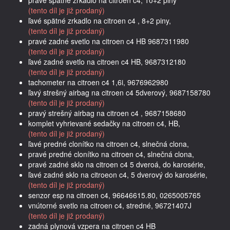
(tento díl je již prodaný)
ľavé spätné zrkadlo na citroen c4 , 8+2 piny,
(tento díl je již prodaný)
pravé zadné svetlo na citroen c4 HB 9687311980
(tento díl je již prodaný)
ľavé zadné svetlo na citroen c4 HB, 9687312180
(tento díl je již prodaný)
tachometer na citroen c4 1,6i, 9676962980
ľavý strešný airbag na citroen c4 5dverový, 9687158780
(tento díl je již prodaný)
pravý strešný airbag na citroen c4 , 9687158680
komplet vyhrievané sedačky na citroen c4, HB,
(tento díl je již prodaný)
ľavé predné clonítko na citroen c4, slnečná clona,
pravé predné clonítko na citroen c4, slnečná clona,
pravé zadné sklo na citroen c4 5 dveroá, do karosérie,
ľavé zadné sklo na citroeon c4, 5 dverový do karosérie,
(tento díl je již prodaný)
senzor esp na citroen c4, 96646615.80, 0265005765
vnútorné svetlo na citroen c4, stredné, 96721407J
(tento díl je již prodaný)
zadná plynová vzpera na citroen c4 HB