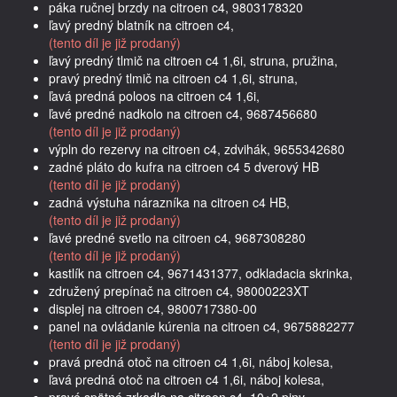
páka ručnej brzdy na citroen c4, 9803178320
ľavý predný blatník na citroen c4,
(tento díl je již prodaný)
ľavý predný tlmič na citroen c4 1,6i, struna, pružina,
pravý predný tlmič na citroen c4 1,6i, struna,
ľavá predná poloos na citroen c4 1,6i,
ľavé predné nadkolo na citroen c4, 9687456680
(tento díl je již prodaný)
výpln do rezervy na citroen c4, zdvihák, 9655342680
zadné pláto do kufra na citroen c4 5 dverový HB
(tento díl je již prodaný)
zadná výstuha nárazníka na citroen c4 HB,
(tento díl je již prodaný)
ľavé predné svetlo na citroen c4, 9687308280
(tento díl je již prodaný)
kastlík na citroen c4, 9671431377, odkladacia skrinka,
združený prepínač na citroen c4, 98000223XT
displej na citroen c4, 9800717380-00
panel na ovládanie kúrenia na citroen c4, 9675882277
(tento díl je již prodaný)
pravá predná otoč na citroen c4 1,6i, náboj kolesa,
ľavá predná otoč na citroen c4 1,6i, náboj kolesa,
pravé spätné zrkadlo na citroen c4, 10+2 piny