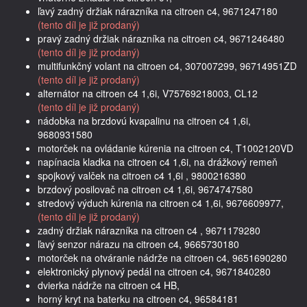
ľavý zadný držiak nárazníka na citroen c4, 9671247180
(tento díl je již prodaný)
pravý zadný držiak nárazníka na citroen c4, 9671246480
(tento díl je již prodaný)
multifunkčný volant na citroen c4, 307007299, 96714951ZD
(tento díl je již prodaný)
alternátor na citroen c4 1,6i, V75769218003, CL12
(tento díl je již prodaný)
nádobka na brzdovú kvapalinu na citroen c4 1,6i,
9680931580
motorček na ovládanie kúrenia na citroen c4, T1002120VD
napínacia kladka na citroen c4 1,6i, na drážkový remeň
spojkový valček na citroen c4 1,6i , 9800216380
brzdový posilovač na citroen c4 1,6i, 9674747580
stredový výduch kúrenia na citroen c4 1,6i, 9676609977,
(tento díl je již prodaný)
zadný držiak nárazníka na citroen c4 , 9671179280
ľavý senzor nárazu na citroen c4, 9665730180
motorček na otváranie nádrže na citroen c4, 9651690280
elektronický plynový pedál na citroen c4, 9671840280
dvierka nádrže na citroen c4 HB,
horný kryt na baterku na citroen c4, 96584181