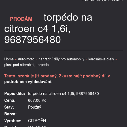
torpédo na
PRODÁM
citroen c4 1,6i,
9687956480
Home
»
Auto-moto
»
náhradní díly pro automobily
»
karosárske diely
»
plast pod stieračmi, torpédo
Tento inzerát je již prodaný. Zkuste najít podobný díl v
podrobném vyhledávání.
Popis dílu:
torpédo na citroen c4 1,6i, 9687956480
Cena:
607,00 Kč
Stav:
Použitý
Barva:
Výrobce:
CITROËN