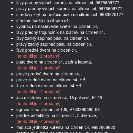
ľavý predný výduch kúrenia na citroen c4, 9676609777
pravý predný výduch kúrenia na citroen c4, 9676609777
stredový kryt na radiacu páku na citroen c4, 9683975177
strešné madlo na citroen c4,
vypínač na nastevenie svetiel na citroen c4,
ľavý predný trojuholník na blatník na citroen c4,
ľavý zadný zapínač pásu na citroen c4,
pravý zadný zapínač pásu na citroen c4,
ľavé predné dvere na citroen c4,
(tento díl je již prodaný)
piate dvere na citroen c4, zadná kapota,
(tento díl je již prodaný)
pravé predné dvere na citroen c4,
pravé zadné dvere na citroen c4, HB
ľavé zadné dvere na citroen c4 HB
(tento díl je již prodaný)
4ks elektróny na citroen c4, 16 palcové, ET29
(tento díl je již prodaný)
egr ventil na citroen c4 1,6i, V753390580-08
predné deflektory na citroen c4, 5 dverové,
(tento díl je již prodaný)
riadiaca jednotka kúrenia na citroen c4, 9687606680
poistková skrinka na citroen c4 1,6i, 9665492680