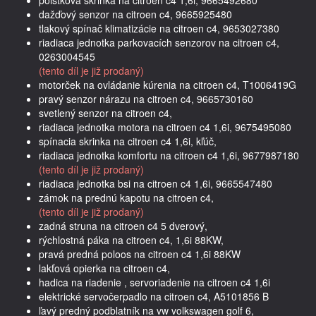
dažďový senzor na citroen c4, 9665925480
tlakový spínač klimatizácie na citroen c4, 9653027380
riadiaca jednotka parkovacích senzorov na citroen c4,
0263004545
(tento díl je již prodaný)
motorček na ovládanie kúrenia na citroen c4, T1006419G
pravý senzor nárazu na citroen c4, 9665730160
svetlený senzor na citroen c4,
riadiaca jednotka motora na citroen c4 1,6i, 9675495080
spínacia skrinka na citroen c4 1,6i, kľúč,
riadiaca jednotka komfortu na citroen c4 1,6i, 9677987180
(tento díl je již prodaný)
riadiaca jednotka bsi na citroen c4 1,6i, 9665547480
zámok na prednú kapotu na citroen c4,
(tento díl je již prodaný)
zadná struna na citroen c4 5 dverový,
rýchlostná páka na citroen c4, 1,6i 88KW,
pravá predná poloos na citroen c4 1,6i 88KW
lakťová opierka na citroen c4,
hadica na riadenie , servoriadenie na citroen c4 1,6i
elektrické servočerpadlo na citroen c4, A5101856 B
ľavý predný podblatník na vw volkswagen golf 6,