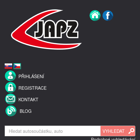
PŘIHLÁŠENÍ
REGISTRACE
KONTAKT
BLOG
Podrobné vyhledávání