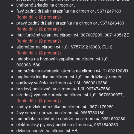
vnútorné zrkadlo na citroen c4,
ľavý zadný držiak nárazníka na citroen c4, 9671247180
(tento díl je již prodaný)
pravý zadný držiak nárazníka na citroen c4, 9671246480
(tento díl je již prodaný)
multifunkčný volant na citroen c4, 307007299, 96714951ZD
(tento díl je již prodaný)
alternátor na citroen c4 1,6i, V75769218003, CL12
(tento díl je již prodaný)
nádobka na brzdovú kvapalinu na citroen c4 1,6i,
9680931580
motorček na ovládanie kúrenia na citroen c4, T1002120VD
napínacia kladka na citroen c4 1,6i, na drážkový remeň
spojkový valček na citroen c4 1,6i , 9800216380
brzdový posilovač na citroen c4 1,6i, 9674747580
stredový výduch kúrenia na citroen c4 1,6i, 9676609977,
(tento díl je již prodaný)
zadný držiak nárazníka na citroen c4 , 9671179280
ľavý senzor nárazu na citroen c4, 9665730180
motorček na otváranie nádrže na citroen c4, 9651690280
elektronický plynový pedál na citroen c4, 9671840280
dvierka nádrže na citroen c4 HB,