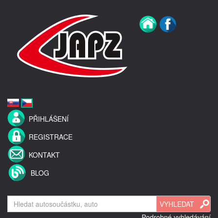
PŘIHLÁŠENÍ
REGISTRACE
KONTAKT
BLOG
Podrobné vyhledávání