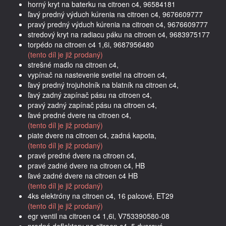
horný kryt na baterku na citroen c4, 96584181
ľavý predný výduch kúrenia na citroen c4, 9676609777
pravý predný výduch kúrenia na citroen c4, 9676609777
stredový kryt na radiacu páku na citroen c4, 9683975177
torpédo na citroen c4 1,6i, 9687956480
(tento díl je již prodaný)
strešné madlo na citroen c4,
vypínač na nastevenie svetiel na citroen c4,
ľavý predný trojuholník na blatník na citroen c4,
ľavý zadný zapínač pásu na citroen c4,
pravý zadný zapínač pásu na citroen c4,
ľavé predné dvere na citroen c4,
(tento díl je již prodaný)
piate dvere na citroen c4, zadná kapota,
(tento díl je již prodaný)
pravé predné dvere na citroen c4,
pravé zadné dvere na citroen c4, HB
ľavé zadné dvere na citroen c4 HB
(tento díl je již prodaný)
4ks elektróny na citroen c4, 16 palcové, ET29
(tento díl je již prodaný)
egr ventil na citroen c4 1,6i, V753390580-08
predné deflektory na citroen c4, 5 dverové,