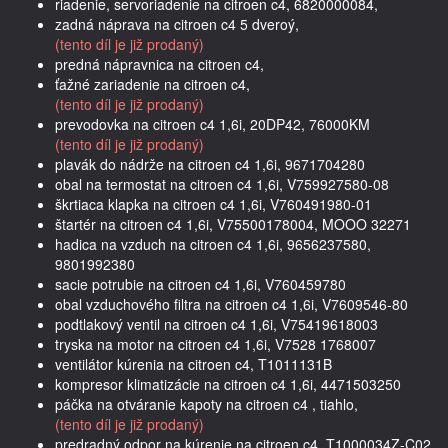
riadenie, servoriadenie na citroen c4, 6820000084,
zadná náprava na citroen c4 5 dveroý,
(tento díl je již prodaný)
predná nápravnica na citroen c4,
ťažné zariadenie na citroen c4,
(tento díl je již prodaný)
prevodovka na citroen c4 1,6i, 20DP42, 76000KM
(tento díl je již prodaný)
plavák do nádrže na citroen c4 1,6i, 9671704280
obal na termostat na citroen c4 1,6i, V759927580-08
škrtiaca klapka na citroen c4 1,6i, V760491980-01
štartér na citroen c4 1,6i, V75500178004, MOOO 32271
hadica na vzduch na citroen c4 1,6i, 9656237580,
9801992380
sacie potrubie na citroen c4 1,6i, V760459780
obal vzduchového filtra na citroen c4 1,6i, V7609546-80
podtlakový ventil na citroen c4 1,6i, V75419618003
tryska na motor na citroen c4 1,6i, V7528 1768007
ventilátor kúrenia na citroen c4, T1011131B
kompresor klimatizácie na citroen c4 1,6i, 4471503250
páčka na otváranie kapoty na citroen c4 , tiahlo,
(tento díl je již prodaný)
predradný odpor na kúrenie na citroen c4, T1000034Z-C02