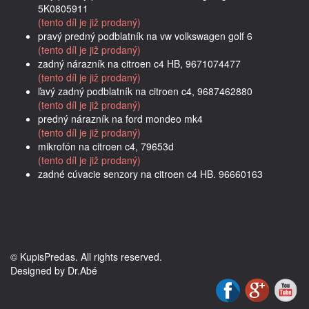
5K0805911
(tento díl je již prodaný)
pravý predný podblatník na vw volkswagen golf 6
(tento díl je již prodaný)
zadný nárazník na citroen c4 HB, 9671074477
(tento díl je již prodaný)
ľavý zadný podblatník na citroen c4, 9687462880
(tento díl je již prodaný)
predný nárazník na ford mondeo mk4
(tento díl je již prodaný)
mikrofón na citroen c4, 79653d
(tento díl je již prodaný)
zadné cúvacie senzory na citroen c4 HB. 96660163
© KupisPredas. All rights reserved.
Designed by Dr.Abé