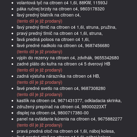
volantová tyč na citroen c4 1,6i, 88KW, 11593J
páka ručnej brzdy na citroen c4, 9803178320
ľavý predný blatník na citroen c4,
(tento díl je již prodaný)
ľavý predný tlmič na citroen c4 1,6i, struna, pružina,
pravý predný tlmič na citroen c4 1,6i, struna,
ľavá predná poloos na citroen c4 1,6i,
ľavé predné nadkolo na citroen c4, 9687456680
(tento díl je již prodaný)
výpln do rezervy na citroen c4, zdvihák, 9655342680
zadné pláto do kufra na citroen c4 5 dverový HB
(tento díl je již prodaný)
zadná výstuha nárazníka na citroen c4 HB,
(tento díl je již prodaný)
ľavé predné svetlo na citroen c4, 9687308280
(tento díl je již prodaný)
kastlík na citroen c4, 9671431377, odkladacia skrinka,
združený prepínač na citroen c4, 98000223XT
displej na citroen c4, 9800717380-00
panel na ovládanie kúrenia na citroen c4, 9675882277
(tento díl je již prodaný)
pravá predná otoč na citroen c4 1,6i, náboj kolesa,
ľavá predná otoč na citroen c4 1,6i, náboj kolesa,