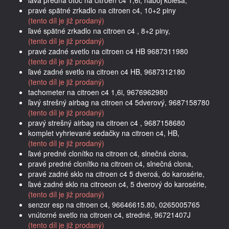
pravé spätné zrkadlo na citroen c4, 10+2 piny
(tento díl je již prodaný)
ľavé spätné zrkadlo na citroen c4 , 8+2 piny,
(tento díl je již prodaný)
pravé zadné svetlo na citroen c4 HB 9687311980
(tento díl je již prodaný)
ľavé zadné svetlo na citroen c4 HB, 9687312180
(tento díl je již prodaný)
tachometer na citroen c4 1,6i, 9676962980
ľavý strešný airbag na citroen c4 5dverový, 9687158780
(tento díl je již prodaný)
pravý strešný airbag na citroen c4 , 9687158680
komplet vyhrievané sedačky na citroen c4, HB,
(tento díl je již prodaný)
ľavé predné clonítko na citroen c4, slnečná clona,
pravé predné clonítko na citroen c4, slnečná clona,
pravé zadné sklo na citroen c4 5 dveroá, do karosérie,
ľavé zadné sklo na citroeon c4, 5 dverový do karosérie,
(tento díl je již prodaný)
senzor esp na citroen c4, 96646615.80, 0265005765
vnútorné svetlo na citroen c4, stredné, 96721407J
(tento díl je již prodaný)