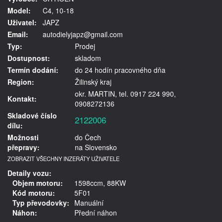
Model:
C4, 10-18
Uživatel:
JAPZ
Email:
autodielyjapz@gmail.com
Typ:
Prodej
Dostupnost:
skladom
Termín dodání:
do 24 hodín pracovného dňa
Region:
Žilinský kraj
okr. MARTIN, tel. 0917 224 990,
Kontakt:
0908272136
Skladové číslo
2122006
dílu:
Možnosti
do Čech
přepravy:
na Slovensko
ZOBRAZIT VŠECHNY INZERÁTY UŽIVATELE
Detaily vozu:
Objem motoru:
1598ccm, 88KW
Kód motoru:
5F01
Typ převodovky:
Manuální
Náhon:
Přední náhon