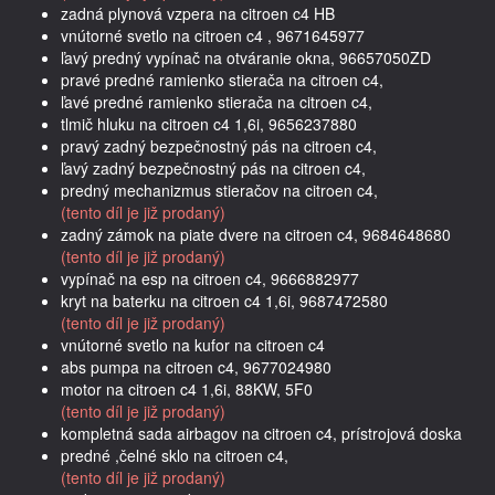
zadná plynová vzpera na citroen c4 HB
vnútorné svetlo na citroen c4 , 9671645977
ľavý predný vypínač na otváranie okna, 96657050ZD
pravé predné ramienko stierača na citroen c4,
ľavé predné ramienko stierača na citroen c4,
tlmič hluku na citroen c4 1,6i, 9656237880
pravý zadný bezpečnostný pás na citroen c4,
ľavý zadný bezpečnostný pás na citroen c4,
predný mechanizmus stieračov na citroen c4,
(tento díl je již prodaný)
zadný zámok na piate dvere na citroen c4, 9684648680
(tento díl je již prodaný)
vypínač na esp na citroen c4, 9666882977
kryt na baterku na citroen c4 1,6i, 9687472580
(tento díl je již prodaný)
vnútorné svetlo na kufor na citroen c4
abs pumpa na citroen c4, 9677024980
motor na citroen c4 1,6i, 88KW, 5F0
(tento díl je již prodaný)
kompletná sada airbagov na citroen c4, prístrojová doska
predné ,čelné sklo na citroen c4,
(tento díl je již prodaný)