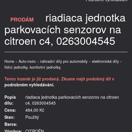
riadiaca jednotka
PRODÁM
parkovacích senzorov na
citroen c4, 0263004545
Home
»
Auto-moto
»
náhradní díly pro automobily
»
elektronické díly
»
řidící jednotky, komfortní jednotky,
Tento inzerát je již prodaný. Zkuste najít podobný díl v
podrobném vyhledávání.
Popis
riadiaca jednotka parkovacích senzorov na citroen
dílu:
c4, 0263004545
Cena:
484,00 Kč
Stav:
Použitý
Barva:
Výrobce:
CITROËN