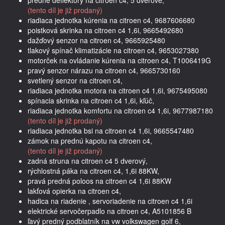
(tento díl je již prodaný)
riadiaca jednotka kúrenia na citroen c4, 9687606680
poistková skrinka na citroen c4 1,6i, 9665492680
dažďový senzor na citroen c4, 9665925480
tlakový spínač klimatizácie na citroen c4, 9653027380
motorček na ovládanie kúrenia na citroen c4, T1006419G
pravý senzor nárazu na citroen c4, 9665730160
svetlený senzor na citroen c4,
riadiaca jednotka motora na citroen c4 1,6i, 9675495080
spínacia skrinka na citroen c4 1,6i, kľúč,
riadiaca jednotka komfortu na citroen c4 1,6i, 9677987180
(tento díl je již prodaný)
riadiaca jednotka bsi na citroen c4 1,6i, 9665547480
zámok na prednú kapotu na citroen c4,
(tento díl je již prodaný)
zadná struna na citroen c4 5 dverový,
rýchlostná páka na citroen c4, 1,6i 88KW,
pravá predná poloos na citroen c4 1,6i 88KW
lakťová opierka na citroen c4,
hadica na riadenie , servoriadenie na citroen c4 1,6i
elektrické servočerpadlo na citroen c4, A5101856 B
ľavý predný podblatník na vw volkswagen golf 6,