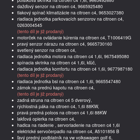
dažďový senzor na citroen c4, 9665925480
tlakový spínač klimatizácie na citroen c4, 9653027380
riadiaca jednotka parkovacích senzorov na citroen c4,
0263004545
(tento díl je již prodaný)
motorček na ovládanie kúrenia na citroen c4, T1006419G
pravý senzor nárazu na citroen c4, 9665730160
svetlený senzor na citroen c4,
riadiaca jednotka motora na citroen c4 1,6i, 9675495080
spínacia skrinka na citroen c4 1,6i, kľúč,
riadiaca jednotka komfortu na citroen c4 1,6i, 9677987180
(tento díl je již prodaný)
riadiaca jednotka bsi na citroen c4 1,6i, 9665547480
zámok na prednú kapotu na citroen c4,
(tento díl je již prodaný)
zadná struna na citroen c4 5 dverový,
rýchlostná páka na citroen c4, 1,6i 88KW,
pravá predná poloos na citroen c4 1,6i 88KW
lakťová opierka na citroen c4,
hadica na riadenie , servoriadenie na citroen c4 1,6i
elektrické servočerpadlo na citroen c4, A5101856 B
ľavý predný podblatník na vw volkswagen golf 6,