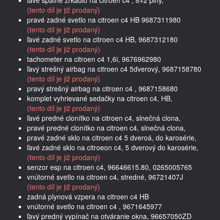
(tento díl je již prodaný)
pravé zadné svetlo na citroen c4 HB 9687311980
(tento díl je již prodaný)
ľavé zadné svetlo na citroen c4 HB, 9687312180
(tento díl je již prodaný)
tachometer na citroen c4 1,6i, 9676962980
ľavý strešný airbag na citroen c4 5dverový, 9687158780
(tento díl je již prodaný)
pravý strešný airbag na citroen c4 , 9687158680
komplet vyhrievané sedačky na citroen c4, HB,
(tento díl je již prodaný)
ľavé predné clonítko na citroen c4, slnečná clona,
pravé predné clonítko na citroen c4, slnečná clona,
pravé zadné sklo na citroen c4 5 dveroá, do karosérie,
ľavé zadné sklo na citroeon c4, 5 dverový do karosérie,
(tento díl je již prodaný)
senzor esp na citroen c4, 96646615.80, 0265005765
vnútorné svetlo na citroen c4, stredné, 96721407J
(tento díl je již prodaný)
zadná plynová vzpera na citroen c4 HB
vnútorné svetlo na citroen c4 , 9671645977
ľavý predný vypínač na otváranie okna, 96657050ZD