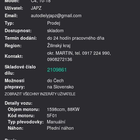
Model:
C4, 10-18
Uživatel:
JAPZ
Email:
autodielyjapz@gmail.com
Typ:
Prodej
Dostupnost:
skladom
Termín dodání:
do 24 hodín pracovného dňa
Region:
Žilinský kraj
okr. MARTIN, tel. 0917 224 990,
Kontakt:
0908272136
Skladové číslo
2109861
dílu:
Možnosti
do Čech
přepravy:
na Slovensko
ZOBRAZIT VŠECHNY INZERÁTY UŽIVATELE
Detaily vozu:
Objem motoru:
1598ccm, 88KW
Kód motoru:
5F01
Typ převodovky:
Manuální
Náhon:
Přední náhon