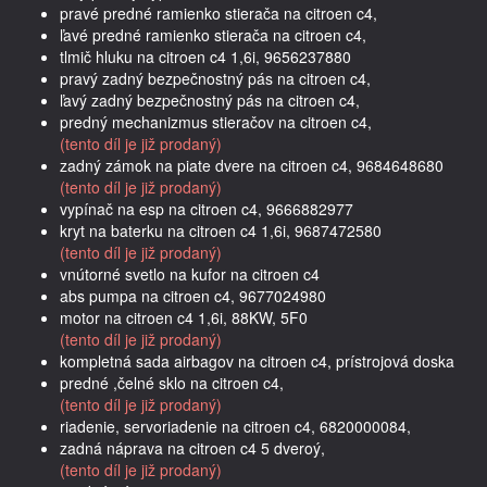
pravé predné ramienko stierača na citroen c4,
ľavé predné ramienko stierača na citroen c4,
tlmič hluku na citroen c4 1,6i, 9656237880
pravý zadný bezpečnostný pás na citroen c4,
ľavý zadný bezpečnostný pás na citroen c4,
predný mechanizmus stieračov na citroen c4,
(tento díl je již prodaný)
zadný zámok na piate dvere na citroen c4, 9684648680
(tento díl je již prodaný)
vypínač na esp na citroen c4, 9666882977
kryt na baterku na citroen c4 1,6i, 9687472580
(tento díl je již prodaný)
vnútorné svetlo na kufor na citroen c4
abs pumpa na citroen c4, 9677024980
motor na citroen c4 1,6i, 88KW, 5F0
(tento díl je již prodaný)
kompletná sada airbagov na citroen c4, prístrojová doska
predné ,čelné sklo na citroen c4,
(tento díl je již prodaný)
riadenie, servoriadenie na citroen c4, 6820000084,
zadná náprava na citroen c4 5 dveroý,
(tento díl je již prodaný)