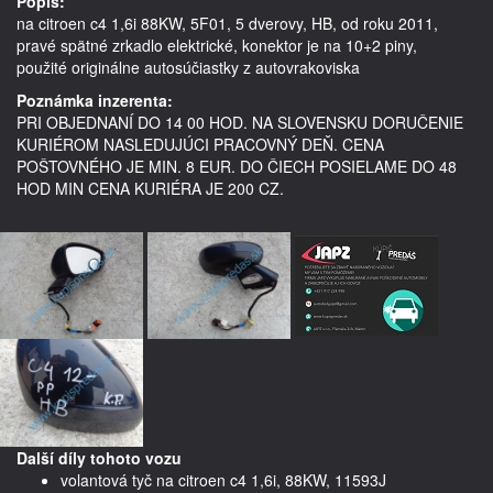
Popis:
na citroen c4 1,6i 88KW, 5F01, 5 dverovy, HB, od roku 2011, 
pravé spätné zrkadlo elektrické, konektor je na 10+2 piny,     
použité originálne autosúčiastky z autovrakoviska
Poznámka inzerenta:
PRI OBJEDNANÍ DO 14 00 HOD. NA SLOVENSKU DORUČENIE
KURIÉROM NASLEDUJÚCI PRACOVNÝ DEŇ. CENA
POŠTOVNÉHO JE MIN. 8 EUR. DO ČIECH POSIELAME DO 48
HOD MIN CENA KURIÉRA JE 200 CZ.
Další díly tohoto vozu
volantová tyč na citroen c4 1,6i, 88KW, 11593J