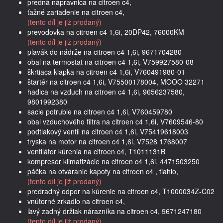
predná nápravnica na citroen c4,
ťažné zariadenie na citroen c4,
(tento díl je již prodaný)
prevodovka na citroen c4 1,6i, 20DP42, 76000KM
(tento díl je již prodaný)
plavák do nádrže na citroen c4 1,6i, 9671704280
obal na termostat na citroen c4 1,6i, V759927580-08
škrtiaca klapka na citroen c4 1,6i, V760491980-01
štartér na citroen c4 1,6i, V75500178004, MOOO 32271
hadica na vzduch na citroen c4 1,6i, 9656237580,
9801992380
sacie potrubie na citroen c4 1,6i, V760459780
obal vzduchového filtra na citroen c4 1,6i, V7609546-80
podtlakový ventil na citroen c4 1,6i, V75419618003
tryska na motor na citroen c4 1,6i, V7528 1768007
ventilátor kúrenia na citroen c4, T1011131B
kompresor klimatizácie na citroen c4 1,6i, 4471503250
páčka na otváranie kapoty na citroen c4 , tiahlo,
(tento díl je již prodaný)
predradný odpor na kúrenie na citroen c4, T1000034Z-C02
vnútorné zrkadlo na citroen c4,
ľavý zadný držiak nárazníka na citroen c4, 9671247180
(tento díl je již prodaný)