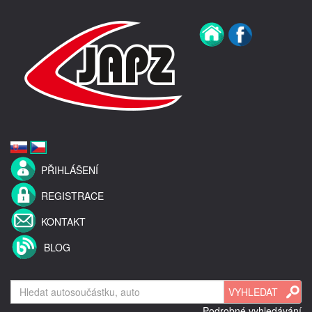
PŘIHLÁŠENÍ
REGISTRACE
KONTAKT
BLOG
Podrobné vyhledávání