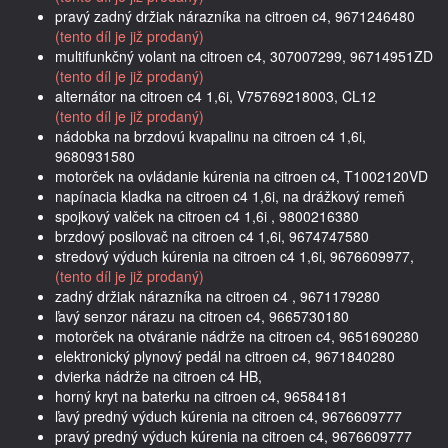
pravý zadný držiak nárazníka na citroen c4, 9671246480
(tento díl je již prodaný)
multifunkčný volant na citroen c4, 307007299, 96714951ZD
(tento díl je již prodaný)
alternátor na citroen c4 1,6i, V75769218003, CL12
(tento díl je již prodaný)
nádobka na brzdovú kvapalinu na citroen c4 1,6i,
9680931580
motorček na ovládanie kúrenia na citroen c4, T1002120VD
napínacia kladka na citroen c4 1,6i, na drážkový remeň
spojkový valček na citroen c4 1,6i , 9800216380
brzdový posilovač na citroen c4 1,6i, 9674747580
stredový výduch kúrenia na citroen c4 1,6i, 9676609977,
(tento díl je již prodaný)
zadný držiak nárazníka na citroen c4 , 9671179280
ľavý senzor nárazu na citroen c4, 9665730180
motorček na otváranie nádrže na citroen c4, 9651690280
elektronický plynový pedál na citroen c4, 9671840280
dvierka nádrže na citroen c4 HB,
horný kryt na baterku na citroen c4, 96584181
ľavý predný výduch kúrenia na citroen c4, 9676609777
pravý predný výduch kúrenia na citroen c4, 9676609777