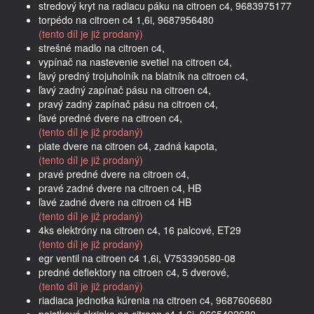
stredový kryt na radiacu páku na citroen c4, 9683975177
torpédo na citroen c4 1,6i, 9687956480
(tento díl je již prodaný)
strešné madlo na citroen c4,
vypínač na nastevenie svetiel na citroen c4,
ľavý predný trojuholník na blatník na citroen c4,
ľavý zadný zapínač pásu na citroen c4,
pravý zadný zapínač pásu na citroen c4,
ľavé predné dvere na citroen c4,
(tento díl je již prodaný)
piate dvere na citroen c4, zadná kapota,
(tento díl je již prodaný)
pravé predné dvere na citroen c4,
pravé zadné dvere na citroen c4, HB
ľavé zadné dvere na citroen c4 HB
(tento díl je již prodaný)
4ks elektróny na citroen c4, 16 palcové, ET29
(tento díl je již prodaný)
egr ventil na citroen c4 1,6i, V753390580-08
predné deflektory na citroen c4, 5 dverové,
(tento díl je již prodaný)
riadiaca jednotka kúrenia na citroen c4, 9687606680
poistková skrinka na citroen c4 1,6i, 9665492680