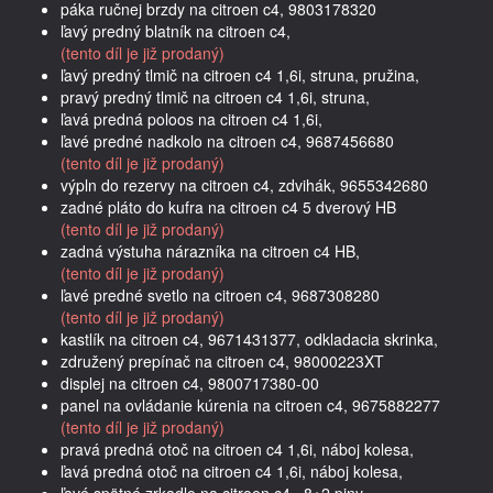
páka ručnej brzdy na citroen c4, 9803178320
ľavý predný blatník na citroen c4,
(tento díl je již prodaný)
ľavý predný tlmič na citroen c4 1,6i, struna, pružina,
pravý predný tlmič na citroen c4 1,6i, struna,
ľavá predná poloos na citroen c4 1,6i,
ľavé predné nadkolo na citroen c4, 9687456680
(tento díl je již prodaný)
výpln do rezervy na citroen c4, zdvihák, 9655342680
zadné pláto do kufra na citroen c4 5 dverový HB
(tento díl je již prodaný)
zadná výstuha nárazníka na citroen c4 HB,
(tento díl je již prodaný)
ľavé predné svetlo na citroen c4, 9687308280
(tento díl je již prodaný)
kastlík na citroen c4, 9671431377, odkladacia skrinka,
združený prepínač na citroen c4, 98000223XT
displej na citroen c4, 9800717380-00
panel na ovládanie kúrenia na citroen c4, 9675882277
(tento díl je již prodaný)
pravá predná otoč na citroen c4 1,6i, náboj kolesa,
ľavá predná otoč na citroen c4 1,6i, náboj kolesa,
ľavé spätné zrkadlo na citroen c4 , 8+2 piny,