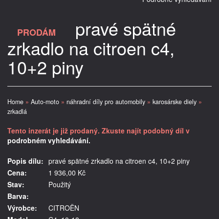
pravé spätné
PRODÁM
zrkadlo na citroen c4,
10+2 piny
Home
»
Auto-moto
»
náhradní díly pro automobily
»
karosárske diely
»
zrkadlá
Tento inzerát je již prodaný. Zkuste najít podobný díl v
podrobném vyhledávání.
Popis dílu:
pravé spätné zrkadlo na citroen c4, 10+2 piny
Cena:
1 936,00 Kč
Stav:
Použitý
Barva:
Výrobce:
CITROËN