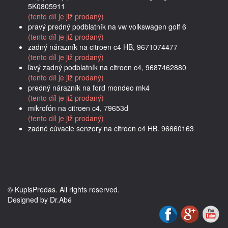
5K0805911
(tento díl je již prodaný)
pravý predný podblatník na vw volkswagen golf 6
(tento díl je již prodaný)
zadný nárazník na citroen c4 HB, 9671074477
(tento díl je již prodaný)
ľavý zadný podblatník na citroen c4, 9687462880
(tento díl je již prodaný)
predný nárazník na ford mondeo mk4
(tento díl je již prodaný)
mikrofón na citroen c4, 79653d
(tento díl je již prodaný)
zadné cúvacie senzory na citroen c4 HB. 96660163
© KupisPredas. All rights reserved.
Designed by Dr.Abé