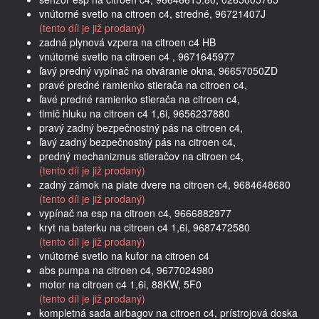
vnútorné svetlo na citroen c4, stredné, 96721407J
(tento díl je již prodaný)
zadná plynová vzpera na citroen c4 HB
vnútorné svetlo na citroen c4 , 9671645977
ľavý predný vypínač na otváranie okna, 96657050ZD
pravé predné ramienko stierača na citroen c4,
ľavé predné ramienko stierača na citroen c4,
tlmič hluku na citroen c4 1,6i, 9656237880
pravý zadný bezpečnostný pás na citroen c4,
ľavý zadný bezpečnostný pás na citroen c4,
predný mechanizmus stieračov na citroen c4,
(tento díl je již prodaný)
zadný zámok na piate dvere na citroen c4, 9684648680
(tento díl je již prodaný)
vypínač na esp na citroen c4, 9666882977
kryt na baterku na citroen c4 1,6i, 9687472580
(tento díl je již prodaný)
vnútorné svetlo na kufor na citroen c4
abs pumpa na citroen c4, 9677024980
motor na citroen c4 1,6i, 88KW, 5F0
(tento díl je již prodaný)
kompletná sada airbagov na citroen c4, prístrojová doska