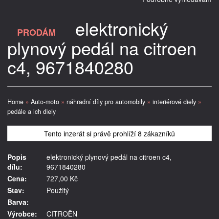
elektronický
PRODÁM
plynový pedál na citroen
c4, 9671840280
Home
»
Auto-moto
»
náhradní díly pro automobily
»
interiérové diely
»
pedále a ich diely
Tento inzerát si právě prohlíží 8 zákazníků
Popis
elektronický plynový pedál na citroen c4,
dílu:
9671840280
Cena:
727,00 Kč
Stav:
Použitý
Barva:
Výrobce:
CITROËN