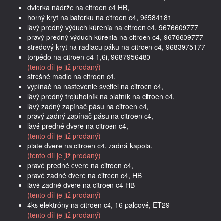
dvierka nádrže na citroen c4 HB,
horný kryt na baterku na citroen c4, 96584181
ľavý predný výduch kúrenia na citroen c4, 9676609777
pravý predný výduch kúrenia na citroen c4, 9676609777
stredový kryt na radiacu páku na citroen c4, 9683975177
torpédo na citroen c4 1,6i, 9687956480
(tento díl je již prodaný)
strešné madlo na citroen c4,
vypínač na nastevenie svetiel na citroen c4,
ľavý predný trojuholník na blatník na citroen c4,
ľavý zadný zapínač pásu na citroen c4,
pravý zadný zapínač pásu na citroen c4,
ľavé predné dvere na citroen c4,
(tento díl je již prodaný)
piate dvere na citroen c4, zadná kapota,
(tento díl je již prodaný)
pravé predné dvere na citroen c4,
pravé zadné dvere na citroen c4, HB
ľavé zadné dvere na citroen c4 HB
(tento díl je již prodaný)
4ks elektróny na citroen c4, 16 palcové, ET29
(tento díl je již prodaný)