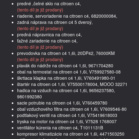
predné ,čelné sklo na citroen c4,
(tento díl je již prodaný)
riadenie, servoriadenie na citroen c4, 6820000084,
zadná náprava na citroen c4 5 dveroý,
(tento díl je již prodaný)
predná nápravnica na citroen c4,
ťažné zariadenie na citroen c4,
(tento díl je již prodaný)
prevodovka na citroen c4 1,6i, 20DP42, 76000KM
(tento díl je již prodaný)
plavák do nádrže na citroen c4 1,6i, 9671704280
obal na termostat na citroen c4 1,6i, V759927580-08
škrtiaca klapka na citroen c4 1,6i, V760491980-01
štartér na citroen c4 1,6i, V75500178004, MOOO 32271
hadica na vzduch na citroen c4 1,6i, 9656237580,
9801992380
sacie potrubie na citroen c4 1,6i, V760459780
obal vzduchového filtra na citroen c4 1,6i, V7609546-80
podtlakový ventil na citroen c4 1,6i, V75419618003
tryska na motor na citroen c4 1,6i, V7528 1768007
ventilátor kúrenia na citroen c4, T1011131B
kompresor klimatizácie na citroen c4 1,6i, 4471503250