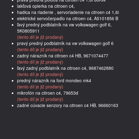
lakťová opierka na citroen c4,
hadica na riadenie , servoriadenie na citroen c4 1,6i
elektrické servočerpadlo na citroen c4, A5101856 B
ľavý predný podblatník na vw volkswagen golf 6,
5K0805911
(tento díl je již prodaný)
pravý predný podblatník na vw volkswagen golf 6
(tento díl je již prodaný)
zadný nárazník na citroen c4 HB, 9671074477
(tento díl je již prodaný)
ľavý zadný podblatník na citroen c4, 9687462880
(tento díl je již prodaný)
predný nárazník na ford mondeo mk4
(tento díl je již prodaný)
mikrofón na citroen c4, 79653d
(tento díl je již prodaný)
zadné cúvacie senzory na citroen c4 HB. 96660163