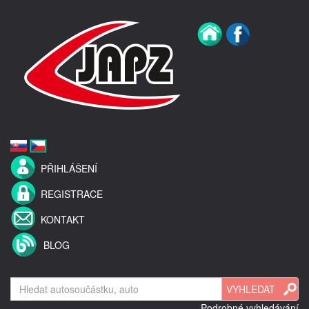
PŘIHLÁŠENÍ
REGISTRACE
KONTAKT
BLOG
Podrobné vyhledávání