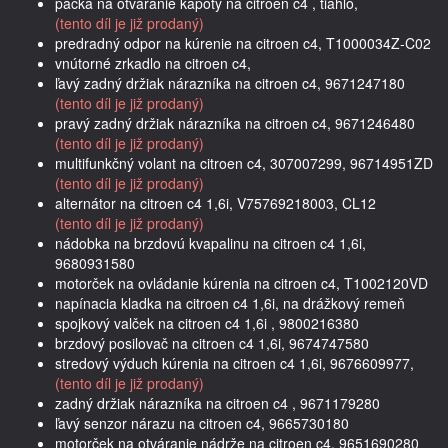
páčka na otváranie kapoty na citroen c4 , tiahlo,
(tento díl je již prodaný)
predradný odpor na kúrenie na citroen c4, T1000034Z-C02
vnútorné zrkadlo na citroen c4,
ľavý zadný držiak nárazníka na citroen c4, 9671247180
(tento díl je již prodaný)
pravý zadný držiak nárazníka na citroen c4, 9671246480
(tento díl je již prodaný)
multifunkčný volant na citroen c4, 307007299, 96714951ZD
(tento díl je již prodaný)
alternátor na citroen c4 1,6i, V75769218003, CL12
(tento díl je již prodaný)
nádobka na brzdovú kvapalinu na citroen c4 1,6i,
9680931580
motorček na ovládanie kúrenia na citroen c4, T1002120VD
napínacia kladka na citroen c4 1,6i, na drážkový remeň
spojkový valček na citroen c4 1,6i , 9800216380
brzdový posilovač na citroen c4 1,6i, 9674747580
stredový výduch kúrenia na citroen c4 1,6i, 9676609977,
(tento díl je již prodaný)
zadný držiak nárazníka na citroen c4 , 9671179280
ľavý senzor nárazu na citroen c4, 9665730180
motorček na otváranie nádrže na citroen c4, 9651690280