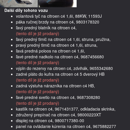
Další díly tohoto vozu
volantová tyč na citroen c4 1,6i, 88KW, 11593J
páka ručnej brzdy na citroen c4, 9803178320
ľavý predný blatník na citroen c4,
(tento díl je již prodaný)
ľavý predný tlmič na citroen c4 1,6i, struna, pružina,
pravý predný tlmič na citroen c4 1,6i, struna,
ľavá predná poloos na citroen c4 1,6i,
ľavé predné nadkolo na citroen c4, 9687456680
(tento díl je již prodaný)
výpln do rezervy na citroen c4, zdvihák, 9655342680
zadné pláto do kufra na citroen c4 5 dverový HB
(tento díl je již prodaný)
zadná výstuha nárazníka na citroen c4 HB,
(tento díl je již prodaný)
ľavé predné svetlo na citroen c4, 9687308280
(tento díl je již prodaný)
kastlík na citroen c4, 9671431377, odkladacia skrinka,
združený prepínač na citroen c4, 98000223XT
displej na citroen c4, 9800717380-00
panel na ovládanie kúrenia na citroen c4, 9675882277