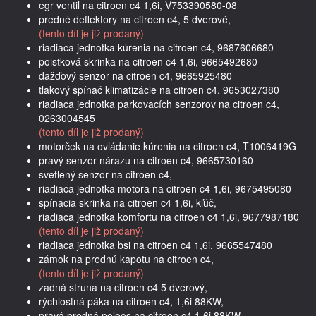
egr ventil na citroen c4 1,6i, V753390580-08
predné deflektory na citroen c4, 5 dverové,
(tento díl je již prodaný)
riadiaca jednotka kúrenia na citroen c4, 9687606680
poistková skrinka na citroen c4 1,6i, 9665492680
dažďový senzor na citroen c4, 9665925480
tlakový spínač klimatizácie na citroen c4, 9653027380
riadiaca jednotka parkovacích senzorov na citroen c4,
0263004545
(tento díl je již prodaný)
motorček na ovládanie kúrenia na citroen c4, T1006419G
pravý senzor nárazu na citroen c4, 9665730160
svetlený senzor na citroen c4,
riadiaca jednotka motora na citroen c4 1,6i, 9675495080
spínacia skrinka na citroen c4 1,6i, kľúč,
riadiaca jednotka komfortu na citroen c4 1,6i, 9677987180
(tento díl je již prodaný)
riadiaca jednotka bsi na citroen c4 1,6i, 9665547480
zámok na prednú kapotu na citroen c4,
(tento díl je již prodaný)
zadná struna na citroen c4 5 dverový,
rýchlostná páka na citroen c4, 1,6i 88KW,
pravá predná poloos na citroen c4 1,6i 88KW