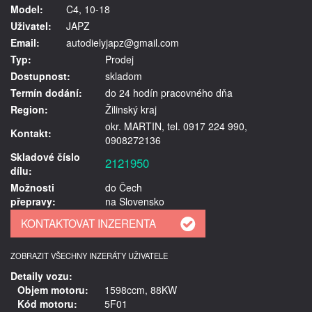
Model:
C4, 10-18
Uživatel:
JAPZ
Email:
autodielyjapz@gmail.com
Typ:
Prodej
Dostupnost:
skladom
Termín dodání:
do 24 hodín pracovného dňa
Region:
Žilinský kraj
okr. MARTIN, tel. 0917 224 990,
Kontakt:
0908272136
Skladové číslo
2121950
dílu:
Možnosti
do Čech
přepravy:
na Slovensko
ZOBRAZIT VŠECHNY INZERÁTY UŽIVATELE
Detaily vozu:
Objem motoru:
1598ccm, 88KW
Kód motoru:
5F01