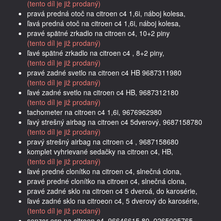
(tento díl je již prodaný)
pravá predná otoč na citroen c4 1,6i, náboj kolesa,
ľavá predná otoč na citroen c4 1,6i, náboj kolesa,
pravé spätné zrkadlo na citroen c4, 10+2 piny
(tento díl je již prodaný)
ľavé spätné zrkadlo na citroen c4 , 8+2 piny,
(tento díl je již prodaný)
pravé zadné svetlo na citroen c4 HB 9687311980
(tento díl je již prodaný)
ľavé zadné svetlo na citroen c4 HB, 9687312180
(tento díl je již prodaný)
tachometer na citroen c4 1,6i, 9676962980
ľavý strešný airbag na citroen c4 5dverový, 9687158780
(tento díl je již prodaný)
pravý strešný airbag na citroen c4 , 9687158680
komplet vyhrievané sedačky na citroen c4, HB,
(tento díl je již prodaný)
ľavé predné clonítko na citroen c4, slnečná clona,
pravé predné clonítko na citroen c4, slnečná clona,
pravé zadné sklo na citroen c4 5 dveroá, do karosérie,
ľavé zadné sklo na citroeon c4, 5 dverový do karosérie,
(tento díl je již prodaný)
senzor esp na citroen c4, 96646615.80, 0265005765