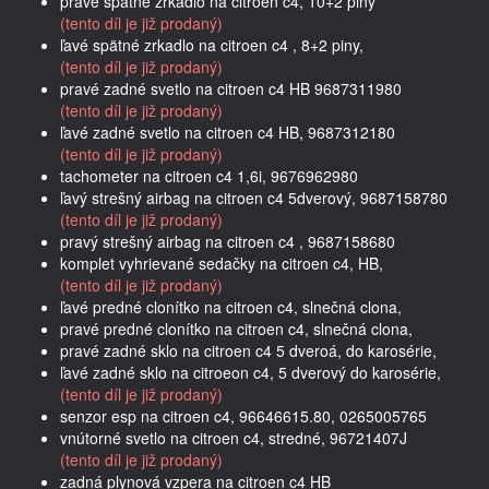
pravé spätné zrkadlo na citroen c4, 10+2 piny
(tento díl je již prodaný)
ľavé spätné zrkadlo na citroen c4 , 8+2 piny,
(tento díl je již prodaný)
pravé zadné svetlo na citroen c4 HB 9687311980
(tento díl je již prodaný)
ľavé zadné svetlo na citroen c4 HB, 9687312180
(tento díl je již prodaný)
tachometer na citroen c4 1,6i, 9676962980
ľavý strešný airbag na citroen c4 5dverový, 9687158780
(tento díl je již prodaný)
pravý strešný airbag na citroen c4 , 9687158680
komplet vyhrievané sedačky na citroen c4, HB,
(tento díl je již prodaný)
ľavé predné clonítko na citroen c4, slnečná clona,
pravé predné clonítko na citroen c4, slnečná clona,
pravé zadné sklo na citroen c4 5 dveroá, do karosérie,
ľavé zadné sklo na citroeon c4, 5 dverový do karosérie,
(tento díl je již prodaný)
senzor esp na citroen c4, 96646615.80, 0265005765
vnútorné svetlo na citroen c4, stredné, 96721407J
(tento díl je již prodaný)
zadná plynová vzpera na citroen c4 HB