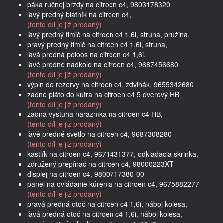
páka ručnej brzdy na citroen c4, 9803178320
ľavý predný blatník na citroen c4,
(tento díl je již prodaný)
ľavý predný tlmič na citroen c4 1,6i, struna, pružina,
pravý predný tlmič na citroen c4 1,6i, struna,
ľavá predná poloos na citroen c4 1,6i,
ľavé predné nadkolo na citroen c4, 9687456680
(tento díl je již prodaný)
výpln do rezervy na citroen c4, zdvihák, 9655342680
zadné pláto do kufra na citroen c4 5 dverový HB
(tento díl je již prodaný)
zadná výstuha nárazníka na citroen c4 HB,
(tento díl je již prodaný)
ľavé predné svetlo na citroen c4, 9687308280
(tento díl je již prodaný)
kastlík na citroen c4, 9671431377, odkladacia skrinka,
združený prepínač na citroen c4, 98000223XT
displej na citroen c4, 9800717380-00
panel na ovládanie kúrenia na citroen c4, 9675882277
(tento díl je již prodaný)
pravá predná otoč na citroen c4 1,6i, náboj kolesa,
ľavá predná otoč na citroen c4 1,6i, náboj kolesa,