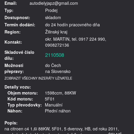
Email:
autodielyjapz@gmail.com
Typ:
Prodej
Dostupnost:
skladom
Termín dodání:
do 24 hodín pracovného dňa
Region:
Žilinský kraj
okr. MARTIN, tel. 0917 224 990,
Kontakt:
0908272136
Skladové číslo
2110508
dílu:
Možnosti
do Čech
přepravy:
na Slovensko
ZOBRAZIT VŠECHNY INZERÁTY UŽIVATELE
Detaily vozu:
Objem motoru:
1598ccm, 88KW
Kód motoru:
5F01
Typ převodovky:
Manuální
Náhon:
Přední náhon
Popis:
na citroen c4 1,6i 88KW, 5F01, 5 dverovy, HB, od roku 2011, 