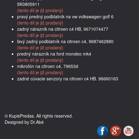
5K0805911
(tento díl je již prodaný)
pravý predný podblatník na vw volkswagen golf 6
(tento díl je již prodaný)
zadný nárazník na citroen c4 HB, 9671074477
(tento díl je již prodaný)
ľavý zadný podblatník na citroen c4, 9687462880
(tento díl je již prodaný)
predný nárazník na ford mondeo mk4
(tento díl je již prodaný)
mikrofón na citroen c4, 79653d
(tento díl je již prodaný)
zadné cúvacie senzory na citroen c4 HB. 96660163
© KupisPredas. All rights reserved.
Designed by Dr.Abé