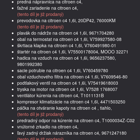
predná nápravnica na citroen c4,
ťažné zariadenie na citroen c4,
(tento díl je již prodaný)
prevodovka na citroen c4 1,6i, 20DP42, 76000KM
(tento díl je již prodaný)
plavák do nádrže na citroen c4 1,6i, 9671704280
obal na termostat na citroen c4 1,6i, V759927580-08
škrtiaca klapka na citroen c4 1,6i, V760491980-01
štartér na citroen c4 1,6i, V75500178004, MOOO 32271
hadica na vzduch na citroen c4 1,6i, 9656237580,
9801992380
sacie potrubie na citroen c4 1,6i, V760459780
obal vzduchového filtra na citroen c4 1,6i, V7609546-80
podtlakový ventil na citroen c4 1,6i, V75419618003
tryska na motor na citroen c4 1,6i, V7528 1768007
ventilátor kúrenia na citroen c4, T1011131B
kompresor klimatizácie na citroen c4 1,6i, 4471503250
páčka na otváranie kapoty na citroen c4 , tiahlo,
(tento díl je již prodaný)
predradný odpor na kúrenie na citroen c4, T1000034Z-C02
vnútorné zrkadlo na citroen c4,
ľavý zadný držiak nárazníka na citroen c4, 9671247180
(tento díl je již prodaný)