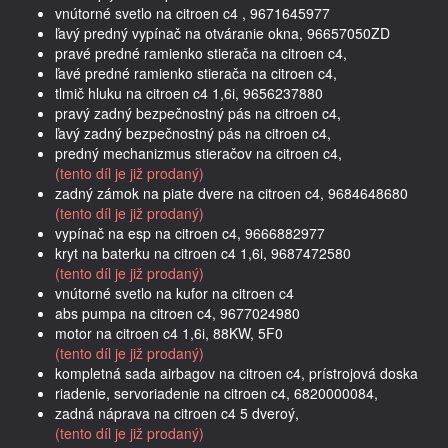
vnútorné svetlo na citroen c4 , 9671645977
ľavý predný vypínač na otváranie okna, 96657050ZD
pravé predné ramienko stierača na citroen c4,
ľavé predné ramienko stierača na citroen c4,
tlmič hluku na citroen c4 1,6i, 9656237880
pravý zadný bezpečnostný pás na citroen c4,
ľavý zadný bezpečnostný pás na citroen c4,
predný mechanizmus stieračov na citroen c4,
(tento díl je již prodaný)
zadný zámok na piate dvere na citroen c4, 9684648680
(tento díl je již prodaný)
vypínač na esp na citroen c4, 9666882977
kryt na baterku na citroen c4 1,6i, 9687472580
(tento díl je již prodaný)
vnútorné svetlo na kufor na citroen c4
abs pumpa na citroen c4, 9677024980
motor na citroen c4 1,6i, 88KW, 5F0
(tento díl je již prodaný)
kompletná sada airbagov na citroen c4, prístrojová doska
riadenie, servoriadenie na citroen c4, 6820000084,
zadná náprava na citroen c4 5 dveroý,
(tento díl je již prodaný)