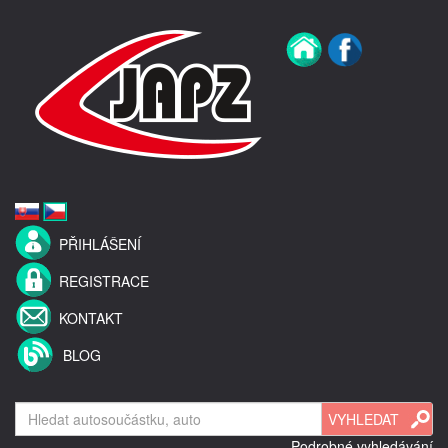
PŘIHLÁŠENÍ
REGISTRACE
KONTAKT
BLOG
Podrobné vyhledávání