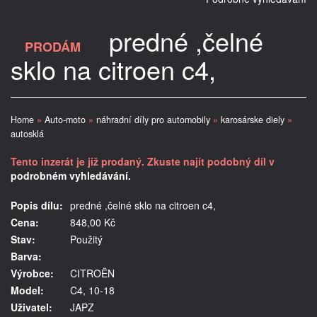
predné ,čelné
PRODÁM
sklo na citroen c4,
Home
»
Auto-moto
»
náhradní díly pro automobily
»
karosárske diely
»
autosklá
Tento inzerát je již prodaný. Zkuste najít podobný díl v
podrobném vyhledávání.
Popis dílu:
predné ,čelné sklo na citroen c4,
Cena:
848,00 Kč
Stav:
Použitý
Barva:
Výrobce:
CITROËN
Model:
C4, 10-18
Uživatel:
JAPZ