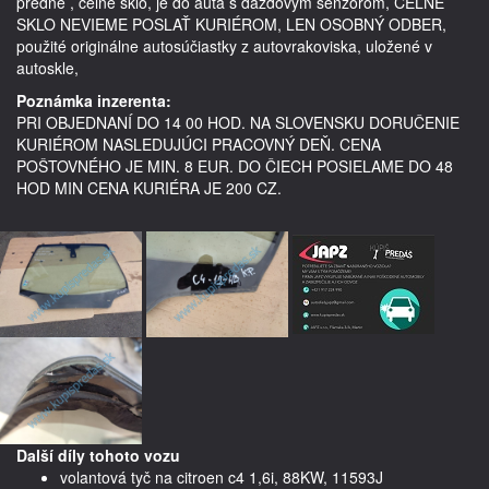
predné , čelné sklo, je do auta s dažďovým senzorom, ČELNÉ 
SKLO NEVIEME POSLAŤ KURIÉROM, LEN OSOBNÝ ODBER,   
použité originálne autosúčiastky z autovrakoviska, uložené v 
autoskle, 
Poznámka inzerenta:
PRI OBJEDNANÍ DO 14 00 HOD. NA SLOVENSKU DORUČENIE
KURIÉROM NASLEDUJÚCI PRACOVNÝ DEŇ. CENA
POŠTOVNÉHO JE MIN. 8 EUR. DO ČIECH POSIELAME DO 48
HOD MIN CENA KURIÉRA JE 200 CZ.
Další díly tohoto vozu
volantová tyč na citroen c4 1,6i, 88KW, 11593J