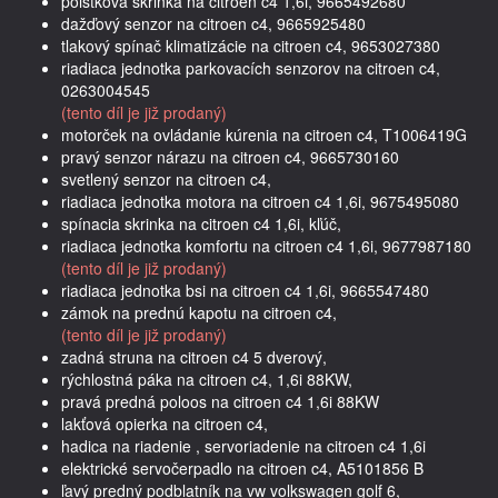
poistková skrinka na citroen c4 1,6i, 9665492680
dažďový senzor na citroen c4, 9665925480
tlakový spínač klimatizácie na citroen c4, 9653027380
riadiaca jednotka parkovacích senzorov na citroen c4,
0263004545
(tento díl je již prodaný)
motorček na ovládanie kúrenia na citroen c4, T1006419G
pravý senzor nárazu na citroen c4, 9665730160
svetlený senzor na citroen c4,
riadiaca jednotka motora na citroen c4 1,6i, 9675495080
spínacia skrinka na citroen c4 1,6i, kľúč,
riadiaca jednotka komfortu na citroen c4 1,6i, 9677987180
(tento díl je již prodaný)
riadiaca jednotka bsi na citroen c4 1,6i, 9665547480
zámok na prednú kapotu na citroen c4,
(tento díl je již prodaný)
zadná struna na citroen c4 5 dverový,
rýchlostná páka na citroen c4, 1,6i 88KW,
pravá predná poloos na citroen c4 1,6i 88KW
lakťová opierka na citroen c4,
hadica na riadenie , servoriadenie na citroen c4 1,6i
elektrické servočerpadlo na citroen c4, A5101856 B
ľavý predný podblatník na vw volkswagen golf 6,