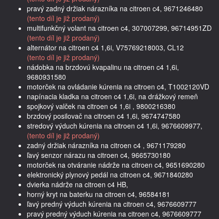
pravý zadný držiak nárazníka na citroen c4, 9671246480
(tento díl je již prodaný)
multifunkčný volant na citroen c4, 307007299, 96714951ZD
(tento díl je již prodaný)
alternátor na citroen c4 1,6i, V75769218003, CL12
(tento díl je již prodaný)
nádobka na brzdovú kvapalinu na citroen c4 1,6i,
9680931580
motorček na ovládanie kúrenia na citroen c4, T1002120VD
napínacia kladka na citroen c4 1,6i, na drážkový remeň
spojkový valček na citroen c4 1,6i , 9800216380
brzdový posilovač na citroen c4 1,6i, 9674747580
stredový výduch kúrenia na citroen c4 1,6i, 9676609977,
(tento díl je již prodaný)
zadný držiak nárazníka na citroen c4 , 9671179280
ľavý senzor nárazu na citroen c4, 9665730180
motorček na otváranie nádrže na citroen c4, 9651690280
elektronický plynový pedál na citroen c4, 9671840280
dvierka nádrže na citroen c4 HB,
horný kryt na baterku na citroen c4, 96584181
ľavý predný výduch kúrenia na citroen c4, 9676609777
pravý predný výduch kúrenia na citroen c4, 9676609777