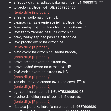
stredový kryt na radiacu páku na citroen c4, 9683975177
torpédo na citroen c4 1,6i, 9687956480
(tento díl je již prodaný)
strešné madlo na citroen c4,
vypínač na nastevenie svetiel na citroen c4,
ľavý predný trojuholník na blatník na citroen c4,
ľavý zadný zapínač pásu na citroen c4,
pravý zadný zapínač pásu na citroen c4,
ľavé predné dvere na citroen c4,
(tento díl je již prodaný)
piate dvere na citroen c4, zadná kapota,
(tento díl je již prodaný)
pravé predné dvere na citroen c4,
pravé zadné dvere na citroen c4, HB
ľavé zadné dvere na citroen c4 HB
(tento díl je již prodaný)
4ks elektróny na citroen c4, 16 palcové, ET29
(tento díl je již prodaný)
egr ventil na citroen c4 1,6i, V753390580-08
predné deflektory na citroen c4, 5 dverové,
(tento díl je již prodaný)
riadiaca jednotka kúrenia na citroen c4, 9687606680