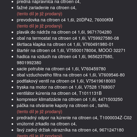
predná nápravnica na citroen c4,
ťažné zariadenie na citroen c4,
(tento díl je již prodaný)
prevodovka na citroen c4 1,6i, 20DP42, 76000KM
(tento díl je již prodaný)
plavák do nádrže na citroen c4 1,6i, 9671704280
obal na termostat na citroen c4 1,6i, V759927580-08
škrtiaca klapka na citroen c4 1,6i, V760491980-01
štartér na citroen c4 1,6i, V75500178004, MOOO 32271
hadica na vzduch na citroen c4 1,6i, 9656237580,
9801992380
sacie potrubie na citroen c4 1,6i, V760459780
obal vzduchového filtra na citroen c4 1,6i, V7609546-80
podtlakový ventil na citroen c4 1,6i, V75419618003
tryska na motor na citroen c4 1,6i, V7528 1768007
ventilátor kúrenia na citroen c4, T1011131B
kompresor klimatizácie na citroen c4 1,6i, 4471503250
páčka na otváranie kapoty na citroen c4 , tiahlo,
(tento díl je již prodaný)
predradný odpor na kúrenie na citroen c4, T1000034Z-C02
vnútorné zrkadlo na citroen c4,
ľavý zadný držiak nárazníka na citroen c4, 9671247180
(tento díl je již prodaný)