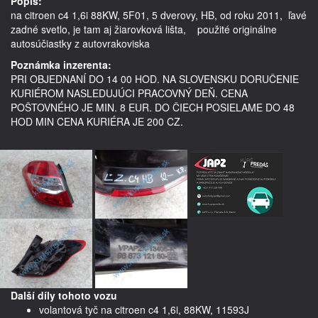
Popis:
na citroen c4 1,6i 88KW, 5F01, 5 dverovy, HB, od roku 2011,  ľavé 
zadné svetlo, je tam aj žiarovková lišta,    použité originálne 
autosúčiastky z autovrakoviska
Poznámka inzerenta:
PRI OBJEDNANÍ DO 14 00 HOD. NA SLOVENSKU DORUČENIE
KURIÉROM NASLEDUJÚCI PRACOVNÝ DEŇ. CENA
POŠTOVNÉHO JE MIN. 8 EUR. DO ČIECH POSIELAME DO 48
HOD MIN CENA KURIÉRA JE 200 CZ.
Další díly tohoto vozu
volantová tyč na citroen c4 1,6i, 88KW, 11593J