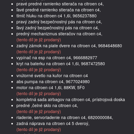
pravé predné ramienko stierača na citroen c4,
ľavé predné ramienko stierača na citroen c4,
tlmič hluku na citroen c4 1,6i, 9656237880
pravý zadný bezpečnostný pás na citroen c4,
ľavý zadný bezpečnostný pás na citroen c4,
predný mechanizmus stieračov na citroen c4,
(tento díl je již prodaný)
zadný zámok na piate dvere na citroen c4, 9684648680
(tento díl je již prodaný)
vypínač na esp na citroen c4, 9666882977
kryt na baterku na citroen c4 1,6i, 9687472580
(tento díl je již prodaný)
vnútorné svetlo na kufor na citroen c4
abs pumpa na citroen c4, 9677024980
motor na citroen c4 1,6i, 88KW, 5F0
(tento díl je již prodaný)
kompletná sada airbagov na citroen c4, prístrojová doska
predné ,čelné sklo na citroen c4,
(tento díl je již prodaný)
riadenie, servoriadenie na citroen c4, 6820000084,
zadná náprava na citroen c4 5 dveroý,
(tento díl je již prodaný)