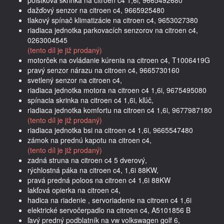
dažďový senzor na citroen c4, 9665925480
tlakový spínač klimatizácie na citroen c4, 9653027380
riadiaca jednotka parkovacích senzorov na citroen c4,
0263004545
(tento díl je již prodaný)
motorček na ovládanie kúrenia na citroen c4, T1006419G
pravý senzor nárazu na citroen c4, 9665730160
svetlený senzor na citroen c4,
riadiaca jednotka motora na citroen c4 1,6i, 9675495080
spínacia skrinka na citroen c4 1,6i, kľúč,
riadiaca jednotka komfortu na citroen c4 1,6i, 9677987180
(tento díl je již prodaný)
riadiaca jednotka bsi na citroen c4 1,6i, 9665547480
zámok na prednú kapotu na citroen c4,
(tento díl je již prodaný)
zadná struna na citroen c4 5 dverový,
rýchlostná páka na citroen c4, 1,6i 88KW,
pravá predná poloos na citroen c4 1,6i 88KW
lakťová opierka na citroen c4,
hadica na riadenie , servoriadenie na citroen c4 1,6i
elektrické servočerpadlo na citroen c4, A5101856 B
ľavý predný podblatník na vw volkswagen golf 6,