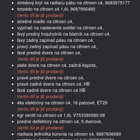
stredový kryt na radiacu páku na citroen c4, 9683975177
torpédo na citroen c4 1,6i, 9687956480
(tento díl je již prodaný)
strešné madlo na citroen c4,
vypínač na nastevenie svetiel na citroen c4,
ľavý predný trojuholník na blatník na citroen c4,
ľavý zadný zapínač pásu na citroen c4,
pravý zadný zapínač pásu na citroen c4,
ľavé predné dvere na citroen c4,
(tento díl je již prodaný)
piate dvere na citroen c4, zadná kapota,
(tento díl je již prodaný)
pravé predné dvere na citroen c4,
pravé zadné dvere na citroen c4, HB
ľavé zadné dvere na citroen c4 HB
(tento díl je již prodaný)
4ks elektróny na citroen c4, 16 palcové, ET29
(tento díl je již prodaný)
egr ventil na citroen c4 1,6i, V753390580-08
predné deflektory na citroen c4, 5 dverové,
(tento díl je již prodaný)
riadiaca jednotka kúrenia na citroen c4, 9687606680
poistková skrinka na citroen c4 1,6i, 9665492680