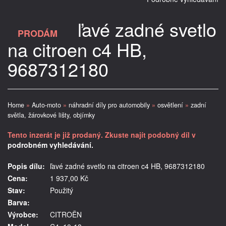
ľavé zadné svetlo
PRODÁM
na citroen c4 HB,
9687312180
Home
»
Auto-moto
»
náhradní díly pro automobily
»
osvětlení
»
zadní
světla, žárovkové lišty, objímky
Tento inzerát je již prodaný. Zkuste najít podobný díl v
podrobném vyhledávání.
Popis dílu:
ľavé zadné svetlo na citroen c4 HB, 9687312180
Cena:
1 937,00 Kč
Stav:
Použitý
Barva:
Výrobce:
CITROËN