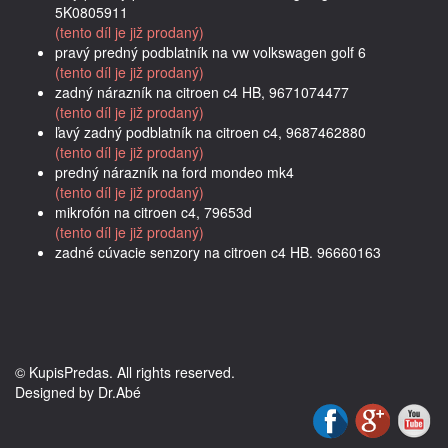
5K0805911
(tento díl je již prodaný)
pravý predný podblatník na vw volkswagen golf 6
(tento díl je již prodaný)
zadný nárazník na citroen c4 HB, 9671074477
(tento díl je již prodaný)
ľavý zadný podblatník na citroen c4, 9687462880
(tento díl je již prodaný)
predný nárazník na ford mondeo mk4
(tento díl je již prodaný)
mikrofón na citroen c4, 79653d
(tento díl je již prodaný)
zadné cúvacie senzory na citroen c4 HB. 96660163
© KupisPredas. All rights reserved.
Designed by Dr.Abé