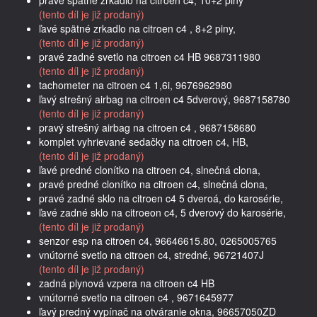
(tento díl je již prodaný)
ľavé spätné zrkadlo na citroen c4 , 8+2 piny,
(tento díl je již prodaný)
pravé zadné svetlo na citroen c4 HB 9687311980
(tento díl je již prodaný)
tachometer na citroen c4 1,6i, 9676962980
ľavý strešný airbag na citroen c4 5dverový, 9687158780
(tento díl je již prodaný)
pravý strešný airbag na citroen c4 , 9687158680
komplet vyhrievané sedačky na citroen c4, HB,
(tento díl je již prodaný)
ľavé predné clonítko na citroen c4, slnečná clona,
pravé predné clonítko na citroen c4, slnečná clona,
pravé zadné sklo na citroen c4 5 dveroá, do karosérie,
ľavé zadné sklo na citroeon c4, 5 dverový do karosérie,
(tento díl je již prodaný)
senzor esp na citroen c4, 96646615.80, 0265005765
vnútorné svetlo na citroen c4, stredné, 96721407J
(tento díl je již prodaný)
zadná plynová vzpera na citroen c4 HB
vnútorné svetlo na citroen c4 , 9671645977
ľavý predný vypínač na otváranie okna, 96657050ZD