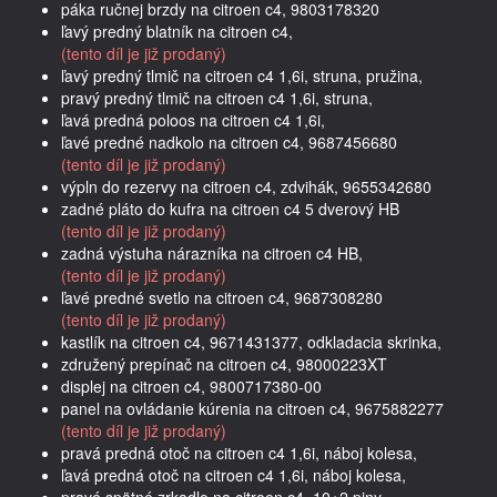
páka ručnej brzdy na citroen c4, 9803178320
ľavý predný blatník na citroen c4,
(tento díl je již prodaný)
ľavý predný tlmič na citroen c4 1,6i, struna, pružina,
pravý predný tlmič na citroen c4 1,6i, struna,
ľavá predná poloos na citroen c4 1,6i,
ľavé predné nadkolo na citroen c4, 9687456680
(tento díl je již prodaný)
výpln do rezervy na citroen c4, zdvihák, 9655342680
zadné pláto do kufra na citroen c4 5 dverový HB
(tento díl je již prodaný)
zadná výstuha nárazníka na citroen c4 HB,
(tento díl je již prodaný)
ľavé predné svetlo na citroen c4, 9687308280
(tento díl je již prodaný)
kastlík na citroen c4, 9671431377, odkladacia skrinka,
združený prepínač na citroen c4, 98000223XT
displej na citroen c4, 9800717380-00
panel na ovládanie kúrenia na citroen c4, 9675882277
(tento díl je již prodaný)
pravá predná otoč na citroen c4 1,6i, náboj kolesa,
ľavá predná otoč na citroen c4 1,6i, náboj kolesa,
pravé spätné zrkadlo na citroen c4, 10+2 piny