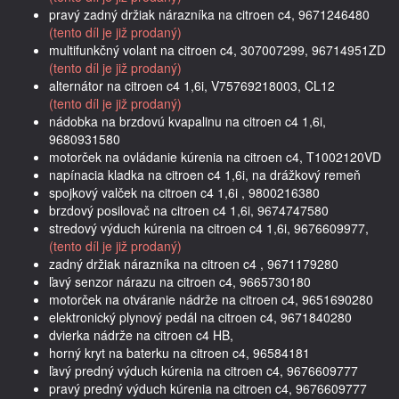
pravý zadný držiak nárazníka na citroen c4, 9671246480
(tento díl je již prodaný)
multifunkčný volant na citroen c4, 307007299, 96714951ZD
(tento díl je již prodaný)
alternátor na citroen c4 1,6i, V75769218003, CL12
(tento díl je již prodaný)
nádobka na brzdovú kvapalinu na citroen c4 1,6i,
9680931580
motorček na ovládanie kúrenia na citroen c4, T1002120VD
napínacia kladka na citroen c4 1,6i, na drážkový remeň
spojkový valček na citroen c4 1,6i , 9800216380
brzdový posilovač na citroen c4 1,6i, 9674747580
stredový výduch kúrenia na citroen c4 1,6i, 9676609977,
(tento díl je již prodaný)
zadný držiak nárazníka na citroen c4 , 9671179280
ľavý senzor nárazu na citroen c4, 9665730180
motorček na otváranie nádrže na citroen c4, 9651690280
elektronický plynový pedál na citroen c4, 9671840280
dvierka nádrže na citroen c4 HB,
horný kryt na baterku na citroen c4, 96584181
ľavý predný výduch kúrenia na citroen c4, 9676609777
pravý predný výduch kúrenia na citroen c4, 9676609777