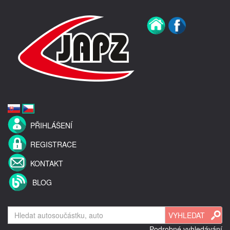
PŘIHLÁŠENÍ
REGISTRACE
KONTAKT
BLOG
Podrobné vyhledávání