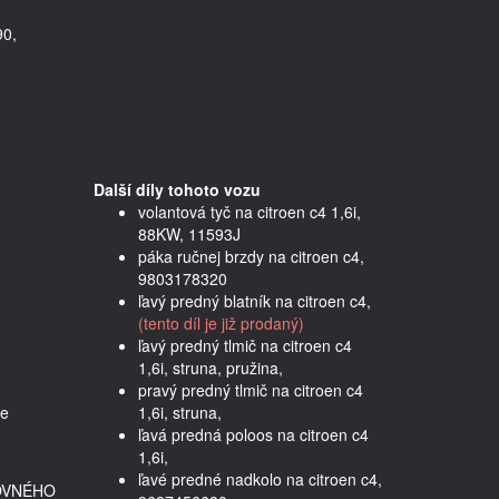
90,
Další díly tohoto vozu
volantová tyč na citroen c4 1,6i,
88KW, 11593J
páka ručnej brzdy na citroen c4,
9803178320
ľavý predný blatník na citroen c4,
(tento díl je již prodaný)
ľavý predný tlmič na citroen c4
1,6i, struna, pružina,
pravý predný tlmič na citroen c4
e 
1,6i, struna,
ľavá predná poloos na citroen c4
1,6i,
ľavé predné nadkolo na citroen c4,
OVNÉHO