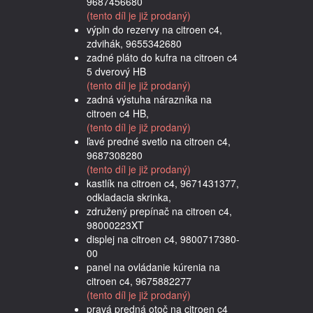
9687456680
(tento díl je již prodaný)
výpln do rezervy na citroen c4,
zdvihák, 9655342680
zadné pláto do kufra na citroen c4
5 dverový HB
(tento díl je již prodaný)
zadná výstuha nárazníka na
citroen c4 HB,
(tento díl je již prodaný)
ľavé predné svetlo na citroen c4,
9687308280
(tento díl je již prodaný)
kastlík na citroen c4, 9671431377,
odkladacia skrinka,
združený prepínač na citroen c4,
98000223XT
displej na citroen c4, 9800717380-
00
panel na ovládanie kúrenia na
citroen c4, 9675882277
(tento díl je již prodaný)
pravá predná otoč na citroen c4