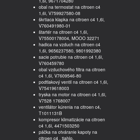
1,6i, 9671704280
obal na termostat na citroen c4
1,6i, V759927580-08
škrtiaca klapka na citroen c4 1,6i,
V760491980-01
štartér na citroen c4 1,6i,
V75500178004, MOOO 32271
hadica na vzduch na citroen c4
1,6i, 9656237580, 9801992380
sacie potrubie na citroen c4 1,6i,
V760459780
obal vzduchového filtra na citroen
c4 1,6i, V7609546-80
podtlakový ventil na citroen c4 1,6i,
V75419618003
tryska na motor na citroen c4 1,6i,
V7528 1768007
ventilátor kúrenia na citroen c4,
T1011131B
kompresor klimatizácie na citroen
c4 1,6i, 4471503250
páčka na otváranie kapoty na
citroen c4 , tiahlo,