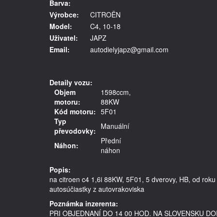
Barva:
Výrobce:
CITROËN
Model:
C4, 10-18
Uživatel:
JAPZ
Email:
autodielyjapz@gmail.com
Detaily vozu:
Objem
1598ccm,
motoru:
88KW
Kód motoru:
5F01
Typ
Manuální
převodovky:
Přední
Náhon:
náhon
Popis:
na citroen c4 1,6i 88KW, 5F01, 5 dverovy, HB, od roku 2
autosúčiastky z autovrakoviska
Poznámka inzerenta:
PRI OBJEDNANÍ DO 14 00 HOD. NA SLOVENSKU 