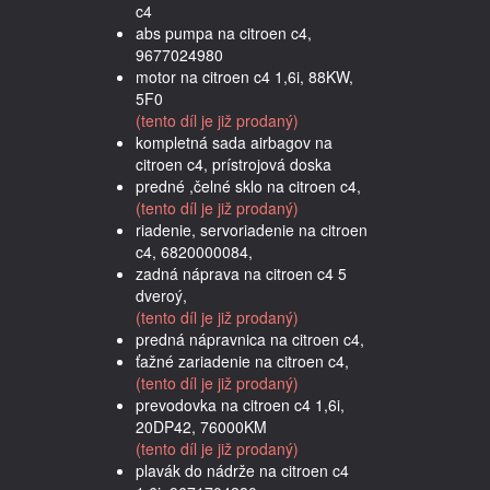
c4
abs pumpa na citroen c4,
9677024980
motor na citroen c4 1,6i, 88KW,
5F0
(tento díl je již prodaný)
kompletná sada airbagov na
citroen c4, prístrojová doska
predné ,čelné sklo na citroen c4,
(tento díl je již prodaný)
riadenie, servoriadenie na citroen
c4, 6820000084,
zadná náprava na citroen c4 5
dveroý,
(tento díl je již prodaný)
predná nápravnica na citroen c4,
ťažné zariadenie na citroen c4,
(tento díl je již prodaný)
prevodovka na citroen c4 1,6i,
20DP42, 76000KM
(tento díl je již prodaný)
plavák do nádrže na citroen c4