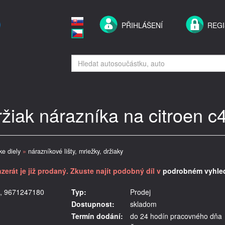
PŘIHLÁŠENÍ
REG
ržiak nárazníka na citroen 
ke diely
»
nárazníkové lišty, mriežky, držiaky
nzerát je již prodaný. Zkuste najít podobný díl v
podrobném vyhled
c4, 9671247180
Typ:
Prodej
Dostupnost:
skladom
Termín dodání:
do 24 hodín pracovného dňa