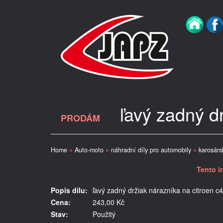
ľavý zadný d
PRODÁM
Home
»
Auto-moto
»
náhradní díly pro automobily
»
karosárs
Tento i
Popis dílu:
ľavý zadný držiak nárazníka na citroen 
Cena:
243,00 Kč
Stav:
Použitý