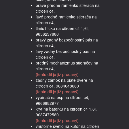
pravé predné ramienko stierača na
citroen c4,
ľavé predné ramienko stierača na
citroen c4,
tlmič hluku na citroen c4 1,6i,
9656237880
pravý zadný bezpečnostný pás na
citroen c4,
ľavý zadný bezpečnostný pás na
citroen c4,
predný mechanizmus stieračov na
citroen c4,
(tento díl je již prodaný)
zadný zámok na piate dvere na
citroen c4, 9684648680
(tento díl je již prodaný)
vypínač na esp na citroen c4,
9666882977
kryt na baterku na citroen c4 1,6i,
9687472580
(tento díl je již prodaný)
vnútorné svetlo na kufor na citroen