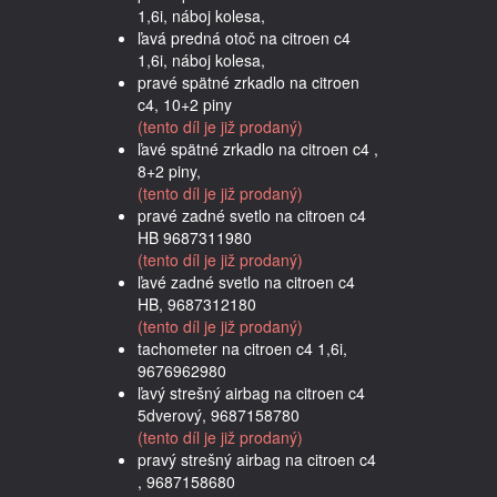
1,6i, náboj kolesa,
ľavá predná otoč na citroen c4
1,6i, náboj kolesa,
pravé spätné zrkadlo na citroen
c4, 10+2 piny
(tento díl je již prodaný)
ľavé spätné zrkadlo na citroen c4 ,
8+2 piny,
(tento díl je již prodaný)
pravé zadné svetlo na citroen c4
HB 9687311980
(tento díl je již prodaný)
ľavé zadné svetlo na citroen c4
HB, 9687312180
(tento díl je již prodaný)
tachometer na citroen c4 1,6i,
9676962980
ľavý strešný airbag na citroen c4
5dverový, 9687158780
(tento díl je již prodaný)
pravý strešný airbag na citroen c4
, 9687158680