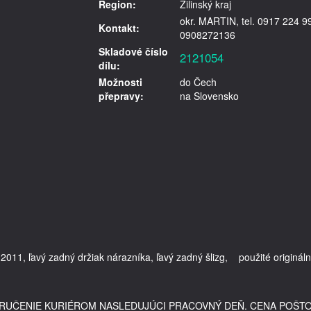
Region:
Žilinský kraj
okr. MARTIN, tel. 0917 224 9
Kontakt:
0908272136
Skladové číslo
2121054
dílu:
Možnosti
do Čech
přepravy:
na Slovensko
011, ľavý zadný držiak nárazníka, ľavý zadný šlizg,    použité origináln
DORUČENIE KURIÉROM NASLEDUJÚCI PRACOVNÝ DEŇ. CENA POŠT