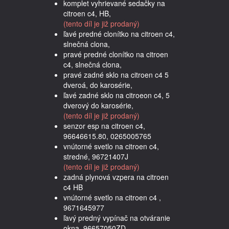
komplet vyhrievané sedačky na
citroen c4, HB,
(tento díl je již prodaný)
ľavé predné clonítko na citroen c4,
slnečná clona,
pravé predné clonítko na citroen
c4, slnečná clona,
pravé zadné sklo na citroen c4 5
dveroá, do karosérie,
ľavé zadné sklo na citroeon c4, 5
dverový do karosérie,
(tento díl je již prodaný)
senzor esp na citroen c4,
96646615.80, 0265005765
vnútorné svetlo na citroen c4,
stredné, 96721407J
(tento díl je již prodaný)
zadná plynová vzpera na citroen
c4 HB
vnútorné svetlo na citroen c4 ,
9671645977
ľavý predný vypínač na otváranie
okna, 96657050ZD