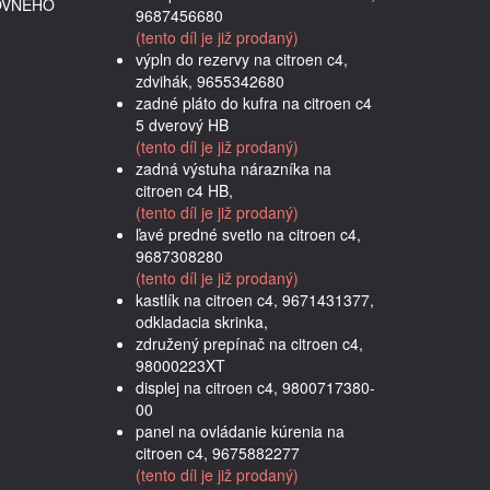
OVNÉHO
9687456680
(tento díl je již prodaný)
výpln do rezervy na citroen c4,
zdvihák, 9655342680
zadné pláto do kufra na citroen c4
5 dverový HB
(tento díl je již prodaný)
zadná výstuha nárazníka na
citroen c4 HB,
(tento díl je již prodaný)
ľavé predné svetlo na citroen c4,
9687308280
(tento díl je již prodaný)
kastlík na citroen c4, 9671431377,
odkladacia skrinka,
združený prepínač na citroen c4,
98000223XT
displej na citroen c4, 9800717380-
00
panel na ovládanie kúrenia na
citroen c4, 9675882277
(tento díl je již prodaný)