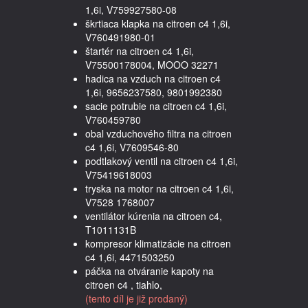
1,6i, V759927580-08
škrtiaca klapka na citroen c4 1,6i,
V760491980-01
štartér na citroen c4 1,6i,
V75500178004, MOOO 32271
hadica na vzduch na citroen c4
1,6i, 9656237580, 9801992380
sacie potrubie na citroen c4 1,6i,
V760459780
obal vzduchového filtra na citroen
c4 1,6i, V7609546-80
podtlakový ventil na citroen c4 1,6i,
V75419618003
tryska na motor na citroen c4 1,6i,
V7528 1768007
ventilátor kúrenia na citroen c4,
T1011131B
kompresor klimatizácie na citroen
c4 1,6i, 4471503250
páčka na otváranie kapoty na
citroen c4 , tiahlo,
(tento díl je již prodaný)