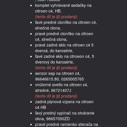
komplet vyhrievané sedačky na
citroen c4, HB,
(tento díl je již prodaný)
ľavé predné clonítko na citroen c4,
slnečná clona,
pravé predné clonítko na citroen
c4, slnečná clona,
pravé zadné sklo na citroen c4 5
dveroá, do karosérie,
ľavé zadné sklo na citroeon c4, 5
dverový do karosérie,
(tento díl je již prodaný)
senzor esp na citroen c4,
96646615.80, 0265005765
vnútorné svetlo na citroen c4,
stredné, 96721407J
(tento díl je již prodaný)
zadná plynová vzpera na citroen
c4 HB
ľavý predný vypínač na otváranie
okna, 96657050ZD
pravé predné ramienko stierača na