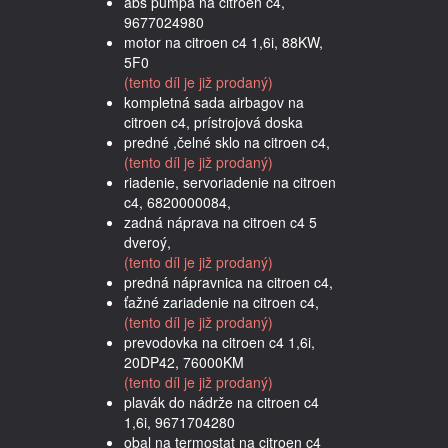
abs pumpa na citroen c4,
9677024980
motor na citroen c4 1,6i, 88KW,
5F0
(tento díl je již prodaný)
kompletná sada airbagov na
citroen c4, prístrojová doska
predné ,čelné sklo na citroen c4,
(tento díl je již prodaný)
riadenie, servoriadenie na citroen
c4, 6820000084,
zadná náprava na citroen c4 5
dveroý,
(tento díl je již prodaný)
predná nápravnica na citroen c4,
ťažné zariadenie na citroen c4,
(tento díl je již prodaný)
prevodovka na citroen c4 1,6i,
20DP42, 76000KM
(tento díl je již prodaný)
plavák do nádrže na citroen c4
1,6i, 9671704280
obal na termostat na citroen c4