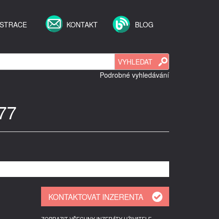
ISTRACE
KONTAKT
BLOG
Podrobné vyhledávání
977