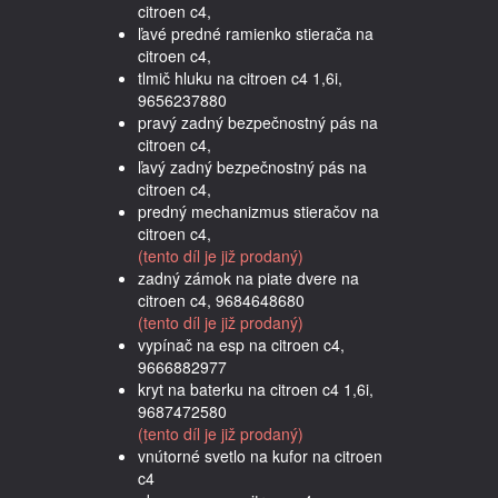
citroen c4,
ľavé predné ramienko stierača na
citroen c4,
tlmič hluku na citroen c4 1,6i,
9656237880
pravý zadný bezpečnostný pás na
citroen c4,
ľavý zadný bezpečnostný pás na
citroen c4,
predný mechanizmus stieračov na
citroen c4,
(tento díl je již prodaný)
zadný zámok na piate dvere na
citroen c4, 9684648680
(tento díl je již prodaný)
vypínač na esp na citroen c4,
9666882977
kryt na baterku na citroen c4 1,6i,
9687472580
(tento díl je již prodaný)
vnútorné svetlo na kufor na citroen
c4