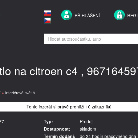
PŘIHLÁŠENÍ
REG
tlo na citroen c4 , 9671645
í
»
interiérové světlá
Tento inzerát si právě prohlíží 10 zákazníků
77
Typ:
Prodej
Dostupnost:
skladom
Termín dodání:
do 24 hodín pracovného dňa