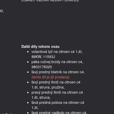
ZOBRAZIT VŠECHNY INZERÁTY UŽIVATELE
90,
Další díly tohoto vozu
volantová tyč na citroen c4 1,6i,
88KW, 11593J
páka ručnej brzdy na citroen c4,
9803178320
ľavý predný blatník na citroen c4,
(tento díl je již prodaný)
ľavý predný tlmič na citroen c4
1,6i, struna, pružina,
pravý predný tlmič na citroen c4
1,6i, struna,
ľavá predná poloos na citroen c4
1,6i,
ľavé predné nadkolo na citroen c4,