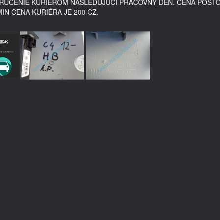
DORUČENIE KURIÉROM NASLEDUJÚCI PRACOVNÝ DEŇ. CENA POŠT
MIN CENA KURIÉRA JE 200 CZ.