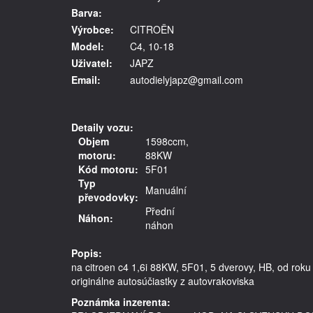
Barva:
Výrobce:
CITROËN
Model:
C4, 10-18
Uživatel:
JAPZ
Email:
autodielyjapz@gmail.com
Detaily vozu:
Objem
1598ccm,
motoru:
88KW
Kód motoru:
5F01
Typ
Manuální
převodovky:
Přední
Náhon:
náhon
Popis:
na citroen c4 1,6i 88KW, 5F01, 5 dverovy, HB, od roku 20
originálne autosúčiastky z autovrakoviska
Poznámka inzerenta: