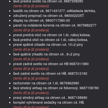
ľavé predné svetlo na citroen c4, 9687308280
(tento díl je již prodaný)
kastlík na citroen c4, 9671431377, odkladacia skrinka,
združený prepínač na citroen c4, 98000223XT
displej na citroen c4, 9800717380-00
panel na ovládanie kúrenia na citroen c4, 9675882277
(tento díl je již prodaný)
pravá predná otoč na citroen c4 1,6i, náboj kolesa,
ľavá predná otoč na citroen c4 1,6i, náboj kolesa,
pravé spätné zrkadlo na citroen c4, 10+2 piny
(tento díl je již prodaný)
ľavé spätné zrkadlo na citroen c4 , 8+2 piny,
(tento díl je již prodaný)
pravé zadné svetlo na citroen c4 HB 9687311980
(tento díl je již prodaný)
ľavé zadné svetlo na citroen c4 HB, 9687312180
(tento díl je již prodaný)
tachometer na citroen c4 1,6i, 9676962980
ľavý strešný airbag na citroen c4 5dverový, 9687158780
(tento díl je již prodaný)
pravý strešný airbag na citroen c4 , 9687158680
komplet vyhrievané sedačky na citroen c4, HB,
(tento díl je již prodaný)