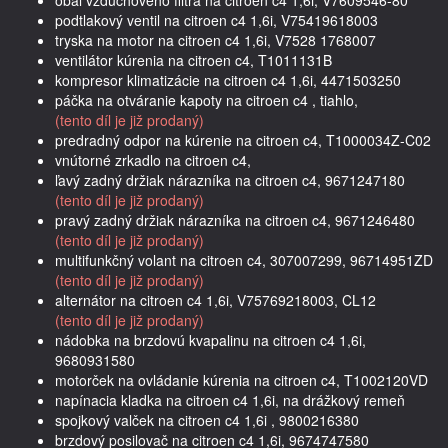
obal vzduchového filtra na citroen c4 1,6i, V7609546-80
podtlakový ventil na citroen c4 1,6i, V75419618003
tryska na motor na citroen c4 1,6i, V7528 1768007
ventilátor kúrenia na citroen c4, T1011131B
kompresor klimatizácie na citroen c4 1,6i, 4471503250
páčka na otváranie kapoty na citroen c4 , tiahlo,
(tento díl je již prodaný)
predradný odpor na kúrenie na citroen c4, T1000034Z-C02
vnútorné zrkadlo na citroen c4,
ľavý zadný držiak nárazníka na citroen c4, 9671247180
(tento díl je již prodaný)
pravý zadný držiak nárazníka na citroen c4, 9671246480
(tento díl je již prodaný)
multifunkčný volant na citroen c4, 307007299, 96714951ZD
(tento díl je již prodaný)
alternátor na citroen c4 1,6i, V75769218003, CL12
(tento díl je již prodaný)
nádobka na brzdovú kvapalinu na citroen c4 1,6i,
9680931580
motorček na ovládanie kúrenia na citroen c4, T1002120VD
napínacia kladka na citroen c4 1,6i, na drážkový remeň
spojkový valček na citroen c4 1,6i , 9800216380
brzdový posilovač na citroen c4 1,6i, 9674747580