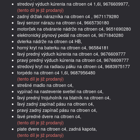
stredový výduch kúrenia na citroen c4 1,6i, 9676609977,
(tento díl je již prodaný)
zadný držiak nárazníka na citroen c4 , 9671179280
ľavý senzor nárazu na citroen c4, 9665730180
motorček na otváranie nádrže na citroen c4, 9651690280
elektronický plynový pedál na citroen c4, 9671840280
dvierka nádrže na citroen c4 HB,
horný kryt na baterku na citroen c4, 96584181
ľavý predný výduch kúrenia na citroen c4, 9676609777
pravý predný výduch kúrenia na citroen c4, 9676609777
stredový kryt na radiacu páku na citroen c4, 9683975177
torpédo na citroen c4 1,6i, 9687956480
(tento díl je již prodaný)
strešné madlo na citroen c4,
vypínač na nastevenie svetiel na citroen c4,
ľavý predný trojuholník na blatník na citroen c4,
ľavý zadný zapínač pásu na citroen c4,
pravý zadný zapínač pásu na citroen c4,
ľavé predné dvere na citroen c4,
(tento díl je již prodaný)
piate dvere na citroen c4, zadná kapota,
(tento díl je již prodaný)