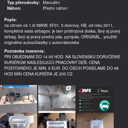
Typ převodovky:
Manuální
Náhon:
Přední náhon
Popis:
na citroen c4 1,6i 88KW, 5F01, 5 dverovy, HB, od roku 2011,  
kompletná sada airbagov, je tam prístrojová doska, ľavý aj pravý 
airbag, ľavý aj pravý predný pás, pyropás, ORIGINÁL,  použité 
originálne autosúčiastky z autovrakoviska
Poznámka inzerenta:
PRI OBJEDNANÍ DO 14 00 HOD. NA SLOVENSKU DORUČENIE
KURIÉROM NASLEDUJÚCI PRACOVNÝ DEŇ. CENA
POŠTOVNÉHO JE MIN. 8 EUR. DO ČIECH POSIELAME DO 48
HOD MIN CENA KURIÉRA JE 200 CZ.