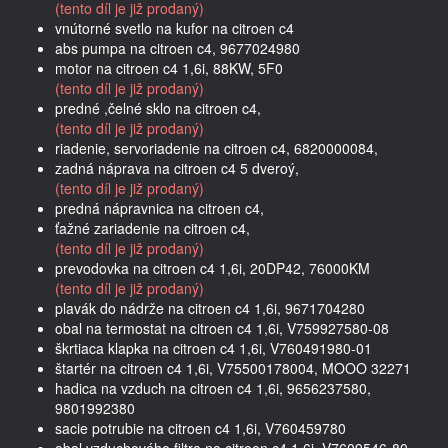
(tento díl je již prodaný)
vnútorné svetlo na kufor na citroen c4
abs pumpa na citroen c4, 9677024980
motor na citroen c4 1,6i, 88KW, 5F0
(tento díl je již prodaný)
predné ,čelné sklo na citroen c4,
(tento díl je již prodaný)
riadenie, servoriadenie na citroen c4, 6820000084,
zadná náprava na citroen c4 5 dveroý,
(tento díl je již prodaný)
predná nápravnica na citroen c4,
ťažné zariadenie na citroen c4,
(tento díl je již prodaný)
prevodovka na citroen c4 1,6i, 20DP42, 76000KM
(tento díl je již prodaný)
plavák do nádrže na citroen c4 1,6i, 9671704280
obal na termostat na citroen c4 1,6i, V759927580-08
škrtiaca klapka na citroen c4 1,6i, V760491980-01
štartér na citroen c4 1,6i, V75500178004, MOOO 32271
hadica na vzduch na citroen c4 1,6i, 9656237580,
9801992380
sacie potrubie na citroen c4 1,6i, V760459780