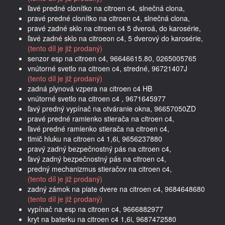
ľavé predné clonítko na citroen c4, slnečná clona,
pravé predné clonítko na citroen c4, slnečná clona,
pravé zadné sklo na citroen c4 5 dveroá, do karosérie,
ľavé zadné sklo na citroeon c4, 5 dverový do karosérie,
(tento díl je již prodaný)
senzor esp na citroen c4, 96646615.80, 0265005765
vnútorné svetlo na citroen c4, stredné, 96721407J
(tento díl je již prodaný)
zadná plynová vzpera na citroen c4 HB
vnútorné svetlo na citroen c4 , 9671645977
ľavý predný vypínač na otváranie okna, 96657050ZD
pravé predné ramienko stierača na citroen c4,
ľavé predné ramienko stierača na citroen c4,
tlmič hluku na citroen c4 1,6i, 9656237880
pravý zadný bezpečnostný pás na citroen c4,
ľavý zadný bezpečnostný pás na citroen c4,
predný mechanizmus stieračov na citroen c4,
(tento díl je již prodaný)
zadný zámok na piate dvere na citroen c4, 9684648680
(tento díl je již prodaný)
vypínač na esp na citroen c4, 9666882977
kryt na baterku na citroen c4 1,6i, 9687472580