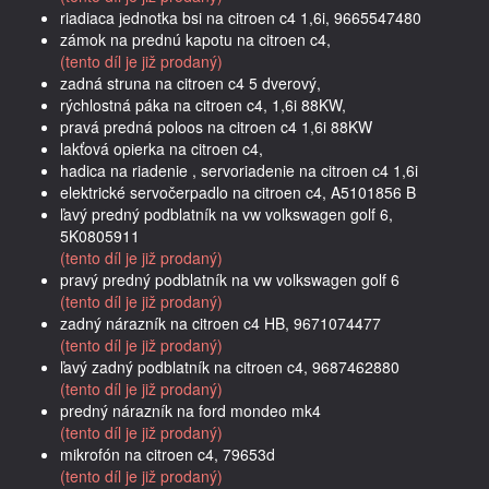
riadiaca jednotka bsi na citroen c4 1,6i, 9665547480
zámok na prednú kapotu na citroen c4,
(tento díl je již prodaný)
zadná struna na citroen c4 5 dverový,
rýchlostná páka na citroen c4, 1,6i 88KW,
pravá predná poloos na citroen c4 1,6i 88KW
lakťová opierka na citroen c4,
hadica na riadenie , servoriadenie na citroen c4 1,6i
elektrické servočerpadlo na citroen c4, A5101856 B
ľavý predný podblatník na vw volkswagen golf 6,
5K0805911
(tento díl je již prodaný)
pravý predný podblatník na vw volkswagen golf 6
(tento díl je již prodaný)
zadný nárazník na citroen c4 HB, 9671074477
(tento díl je již prodaný)
ľavý zadný podblatník na citroen c4, 9687462880
(tento díl je již prodaný)
predný nárazník na ford mondeo mk4
(tento díl je již prodaný)
mikrofón na citroen c4, 79653d
(tento díl je již prodaný)