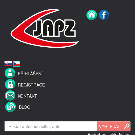
PŘIHLÁŠENÍ
REGISTRACE
KONTAKT
BLOG
Podrobné vyhledávání