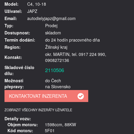
Model:
C4, 10-18
Uživatel:
JAPZ
Email:
autodielyjapz@gmail.com
Typ:
Prodej
Dostupnost:
skladom
Termín dodání:
do 24 hodín pracovného dňa
Region:
Žilinský kraj
okr. MARTIN, tel. 0917 224 990,
Kontakt:
0908272136
Skladové číslo
2110506
dílu:
Možnosti
do Čech
přepravy:
na Slovensko
ZOBRAZIT VŠECHNY INZERÁTY UŽIVATELE
Detaily vozu:
Objem motoru:
1598ccm, 88KW
Kód motoru:
5F01