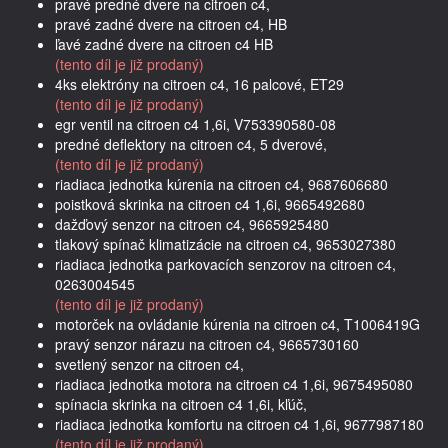
pravé predné dvere na citroen c4,
pravé zadné dvere na citroen c4, HB
ľavé zadné dvere na citroen c4 HB
(tento díl je již prodaný)
4ks elektróny na citroen c4, 16 palcové, ET29
(tento díl je již prodaný)
egr ventil na citroen c4 1,6i, V753390580-08
predné deflektory na citroen c4, 5 dverové,
(tento díl je již prodaný)
riadiaca jednotka kúrenia na citroen c4, 9687606680
poistková skrinka na citroen c4 1,6i, 9665492680
dažďový senzor na citroen c4, 9665925480
tlakový spínač klimatizácie na citroen c4, 9653027380
riadiaca jednotka parkovacích senzorov na citroen c4,
0263004545
(tento díl je již prodaný)
motorček na ovládanie kúrenia na citroen c4, T1006419G
pravý senzor nárazu na citroen c4, 9665730160
svetlený senzor na citroen c4,
riadiaca jednotka motora na citroen c4 1,6i, 9675495080
spínacia skrinka na citroen c4 1,6i, kľúč,
riadiaca jednotka komfortu na citroen c4 1,6i, 9677987180
(tento díl je již prodaný)