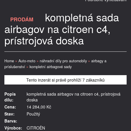
kompletná sada
PRODÁM
airbagov na citroen c4,
prístrojová doska
Home
»
Auto-moto
»
náhradní díly pro automobily
»
airbagy a
príslušenství
»
kompletní airbagové sady
Tento inzerát si právě prohlíží 7 zákazníků
Popis
kompletná sada airbagov na citroen c4, prístrojová
dílu:
doska
Cena:
14 284,00 Kč
Stav:
Použitý
Barva:
Výrobce:
CITROËN