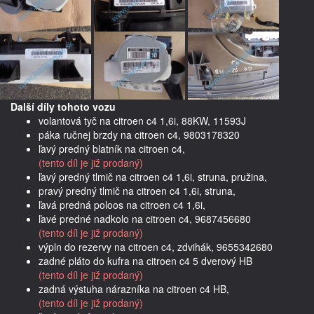
Další díly tohoto vozu
volantová tyč na citroen c4 1,6i, 88KW, 11593J
páka ručnej brzdy na citroen c4, 9803178320
ľavý predný blatník na citroen c4,
(tento díl je již prodaný)
ľavý predný tlmič na citroen c4 1,6i, struna, pružina,
pravý predný tlmič na citroen c4 1,6i, struna,
ľavá predná poloos na citroen c4 1,6i,
ľavé predné nadkolo na citroen c4, 9687456680
(tento díl je již prodaný)
výpln do rezervy na citroen c4, zdvihák, 9655342680
zadné pláto do kufra na citroen c4 5 dverový HB
(tento díl je již prodaný)
zadná výstuha nárazníka na citroen c4 HB,
(tento díl je již prodaný)