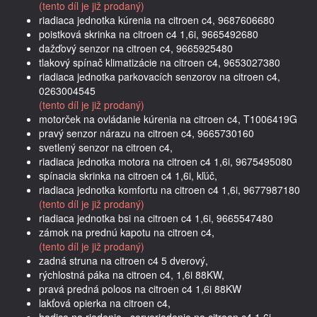
(tento díl je již prodaný)
riadiaca jednotka kúrenia na citroen c4, 9687606680
poistková skrinka na citroen c4 1,6i, 9665492680
dažďový senzor na citroen c4, 9665925480
tlakový spínač klimatizácie na citroen c4, 9653027380
riadiaca jednotka parkovacích senzorov na citroen c4,
0263004545
(tento díl je již prodaný)
motorček na ovládanie kúrenia na citroen c4, T1006419G
pravý senzor nárazu na citroen c4, 9665730160
svetlený senzor na citroen c4,
riadiaca jednotka motora na citroen c4 1,6i, 9675495080
spínacia skrinka na citroen c4 1,6i, kľúč,
riadiaca jednotka komfortu na citroen c4 1,6i, 9677987180
(tento díl je již prodaný)
riadiaca jednotka bsi na citroen c4 1,6i, 9665547480
zámok na prednú kapotu na citroen c4,
(tento díl je již prodaný)
zadná struna na citroen c4 5 dverový,
rýchlostná páka na citroen c4, 1,6i 88KW,
pravá predná poloos na citroen c4 1,6i 88KW
lakťová opierka na citroen c4,
hadica na riadenie , servoriadenie na citroen c4 1,6i