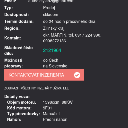
Email:
autodielyjapz@gmail.com
Typ:
Prodej
Dostupnost:
skladom
Termín dodání:
do 24 hodín pracovného dňa
Region:
Žilinský kraj
okr. MARTIN, tel. 0917 224 990,
Kontakt:
0908272136
Skladové číslo
2121964
dílu:
Možnosti
do Čech
přepravy:
na Slovensko
ZOBRAZIT VŠECHNY INZERÁTY UŽIVATELE
Detaily vozu:
Objem motoru:
1598ccm, 88KW
Kód motoru:
5F01
Typ převodovky:
Manuální
Náhon:
Přední náhon