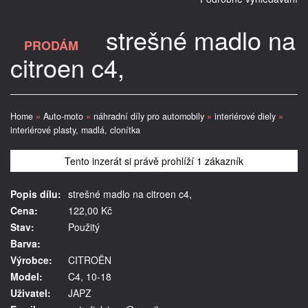
strešné madlo na
PRODÁM
citroen c4,
Home
»
Auto-moto
»
náhradní díly pro automobily
»
interiérové diely
»
interiérové plasty, madlá, clonítka
Tento inzerát si právě prohlíží 1 zákazník
Popis dílu:
strešné madlo na citroen c4,
Cena:
122,00 Kč
Stav:
Použitý
Barva:
Výrobce:
CITROËN
Model:
C4, 10-18
Uživatel:
JAPZ