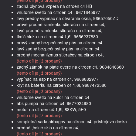
zadná plynová vzpera na citroen c4 HB
vnútorné svetlo na citroen c4 , 9671645977
ľavý predný vypínač na otváranie okna, 96657050ZD
pravé predné ramienko stierača na citroen c4,
ľavé predné ramienko stierača na citroen c4,
tlmič hluku na citroen c4 1,6i, 9656237880
pravý zadný bezpečnostný pás na citroen c4,
ľavý zadný bezpečnostný pás na citroen c4,
predný mechanizmus stieračov na citroen c4,
(tento díl je již prodaný)
zadný zámok na piate dvere na citroen c4, 9684648680
(tento díl je již prodaný)
vypínač na esp na citroen c4, 9666882977
kryt na baterku na citroen c4 1,6i, 9687472580
(tento díl je již prodaný)
vnútorné svetlo na kufor na citroen c4
abs pumpa na citroen c4, 9677024980
motor na citroen c4 1,6i, 88KW, 5F0
(tento díl je již prodaný)
kompletná sada airbagov na citroen c4, prístrojová doska
predné ,čelné sklo na citroen c4,
(tento díl je již prodaný)