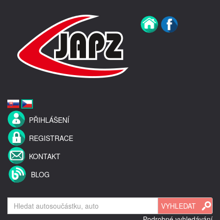
PŘIHLÁŠENÍ
REGISTRACE
KONTAKT
BLOG
Podrobné vyhledávání