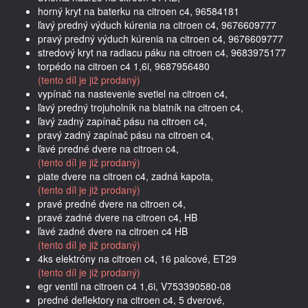
horný kryt na baterku na citroen c4, 96584181
ľavý predný výduch kúrenia na citroen c4, 9676609777
pravý predný výduch kúrenia na citroen c4, 9676609777
stredový kryt na radiacu páku na citroen c4, 9683975177
torpédo na citroen c4 1,6i, 9687956480
(tento díl je již prodaný)
vypínač na nastevenie svetiel na citroen c4,
ľavý predný trojuholník na blatník na citroen c4,
ľavý zadný zapínač pásu na citroen c4,
pravý zadný zapínač pásu na citroen c4,
ľavé predné dvere na citroen c4,
(tento díl je již prodaný)
piate dvere na citroen c4, zadná kapota,
(tento díl je již prodaný)
pravé predné dvere na citroen c4,
pravé zadné dvere na citroen c4, HB
ľavé zadné dvere na citroen c4 HB
(tento díl je již prodaný)
4ks elektróny na citroen c4, 16 palcové, ET29
(tento díl je již prodaný)
egr ventil na citroen c4 1,6i, V753390580-08
predné deflektory na citroen c4, 5 dverové,