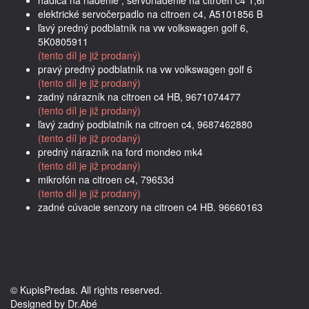
elektrické servočerpadlo na citroen c4, A5101856 B
ľavý predný podblatník na vw volkswagen golf 6,
5K0805911
(tento díl je již prodaný)
pravý predný podblatník na vw volkswagen golf 6
(tento díl je již prodaný)
zadný nárazník na citroen c4 HB, 9671074477
(tento díl je již prodaný)
ľavý zadný podblatník na citroen c4, 9687462880
(tento díl je již prodaný)
predný nárazník na ford mondeo mk4
(tento díl je již prodaný)
mikrofón na citroen c4, 79653d
(tento díl je již prodaný)
zadné cúvacie senzory na citroen c4 HB. 96660163
© KupisPredas. All rights reserved.
Designed by Dr.Abé