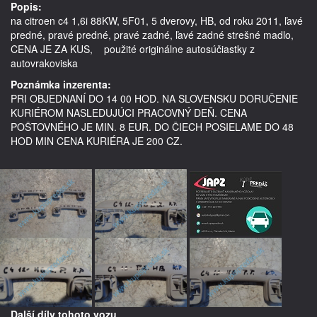
Popis:
na citroen c4 1,6i 88KW, 5F01, 5 dverovy, HB, od roku 2011, ľavé 
predné, pravé predné, pravé zadné, ľavé zadné strešné madlo, 
CENA JE ZA KUS,    použité originálne autosúčiastky z 
autovrakoviska
Poznámka inzerenta:
PRI OBJEDNANÍ DO 14 00 HOD. NA SLOVENSKU DORUČENIE
KURIÉROM NASLEDUJÚCI PRACOVNÝ DEŇ. CENA
POŠTOVNÉHO JE MIN. 8 EUR. DO ČIECH POSIELAME DO 48
HOD MIN CENA KURIÉRA JE 200 CZ.
Další díly tohoto vozu