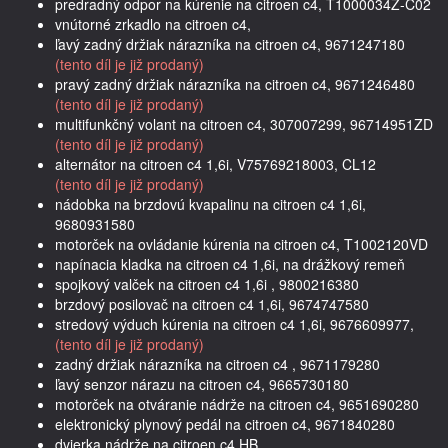
predradný odpor na kúrenie na citroen c4, T1000034Z-C02
vnútorné zrkadlo na citroen c4,
ľavý zadný držiak nárazníka na citroen c4, 9671247180
(tento díl je již prodaný)
pravý zadný držiak nárazníka na citroen c4, 9671246480
(tento díl je již prodaný)
multifunkčný volant na citroen c4, 307007299, 96714951ZD
(tento díl je již prodaný)
alternátor na citroen c4 1,6i, V75769218003, CL12
(tento díl je již prodaný)
nádobka na brzdovú kvapalinu na citroen c4 1,6i,
9680931580
motorček na ovládanie kúrenia na citroen c4, T1002120VD
napínacia kladka na citroen c4 1,6i, na drážkový remeň
spojkový valček na citroen c4 1,6i , 9800216380
brzdový posilovač na citroen c4 1,6i, 9674747580
stredový výduch kúrenia na citroen c4 1,6i, 9676609977,
(tento díl je již prodaný)
zadný držiak nárazníka na citroen c4 , 9671179280
ľavý senzor nárazu na citroen c4, 9665730180
motorček na otváranie nádrže na citroen c4, 9651690280
elektronický plynový pedál na citroen c4, 9671840280
dvierka nádrže na citroen c4 HB,