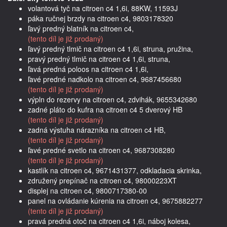
volantová tyč na citroen c4 1,6i, 88KW, 11593J
páka ručnej brzdy na citroen c4, 9803178320
ľavý predný blatník na citroen c4,
(tento díl je již prodaný)
ľavý predný tlmič na citroen c4 1,6i, struna, pružina,
pravý predný tlmič na citroen c4 1,6i, struna,
ľavá predná poloos na citroen c4 1,6i,
ľavé predné nadkolo na citroen c4, 9687456680
(tento díl je již prodaný)
výpln do rezervy na citroen c4, zdvihák, 9655342680
zadné pláto do kufra na citroen c4 5 dverový HB
(tento díl je již prodaný)
zadná výstuha nárazníka na citroen c4 HB,
(tento díl je již prodaný)
ľavé predné svetlo na citroen c4, 9687308280
(tento díl je již prodaný)
kastlík na citroen c4, 9671431377, odkladacia skrinka,
združený prepínač na citroen c4, 98000223XT
displej na citroen c4, 9800717380-00
panel na ovládanie kúrenia na citroen c4, 9675882277
(tento díl je již prodaný)
pravá predná otoč na citroen c4 1,6i, náboj kolesa,