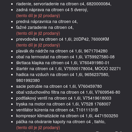
riadenie, servoriadenie na citroen c4, 6820000084,
zadná náprava na citroen c4 5 dveroý,
(tento díl je již prodaný)
predná nápravnica na citroen c4,
ťažné zariadenie na citroen c4,
(tento díl je již prodaný)
prevodovka na citroen c4 1,6i, 20DP42, 76000KM
(tento díl je již prodaný)
plavák do nádrže na citroen c4 1,6i, 9671704280
obal na termostat na citroen c4 1,6i, V759927580-08
škrtiaca klapka na citroen c4 1,6i, V760491980-01
štartér na citroen c4 1,6i, V75500178004, MOOO 32271
hadica na vzduch na citroen c4 1,6i, 9656237580,
9801992380
sacie potrubie na citroen c4 1,6i, V760459780
obal vzduchového filtra na citroen c4 1,6i, V7609546-80
podtlakový ventil na citroen c4 1,6i, V75419618003
tryska na motor na citroen c4 1,6i, V7528 1768007
ventilátor kúrenia na citroen c4, T1011131B
kompresor klimatizácie na citroen c4 1,6i, 4471503250
páčka na otváranie kapoty na citroen c4 , tiahlo,
(tento díl je již prodaný)