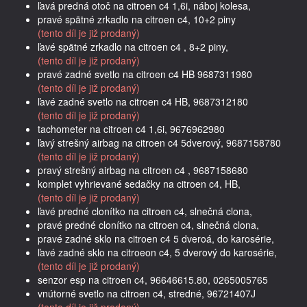
ľavá predná otoč na citroen c4 1,6i, náboj kolesa,
pravé spätné zrkadlo na citroen c4, 10+2 piny
(tento díl je již prodaný)
ľavé spätné zrkadlo na citroen c4 , 8+2 piny,
(tento díl je již prodaný)
pravé zadné svetlo na citroen c4 HB 9687311980
(tento díl je již prodaný)
ľavé zadné svetlo na citroen c4 HB, 9687312180
(tento díl je již prodaný)
tachometer na citroen c4 1,6i, 9676962980
ľavý strešný airbag na citroen c4 5dverový, 9687158780
(tento díl je již prodaný)
pravý strešný airbag na citroen c4 , 9687158680
komplet vyhrievané sedačky na citroen c4, HB,
(tento díl je již prodaný)
ľavé predné clonítko na citroen c4, slnečná clona,
pravé predné clonítko na citroen c4, slnečná clona,
pravé zadné sklo na citroen c4 5 dveroá, do karosérie,
ľavé zadné sklo na citroeon c4, 5 dverový do karosérie,
(tento díl je již prodaný)
senzor esp na citroen c4, 96646615.80, 0265005765
vnútorné svetlo na citroen c4, stredné, 96721407J
(tento díl je již prodaný)