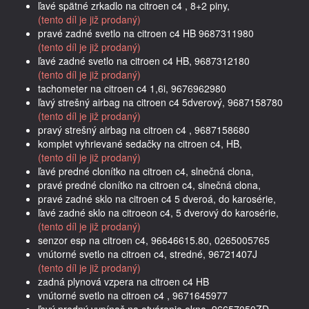
ľavé spätné zrkadlo na citroen c4 , 8+2 piny,
(tento díl je již prodaný)
pravé zadné svetlo na citroen c4 HB 9687311980
(tento díl je již prodaný)
ľavé zadné svetlo na citroen c4 HB, 9687312180
(tento díl je již prodaný)
tachometer na citroen c4 1,6i, 9676962980
ľavý strešný airbag na citroen c4 5dverový, 9687158780
(tento díl je již prodaný)
pravý strešný airbag na citroen c4 , 9687158680
komplet vyhrievané sedačky na citroen c4, HB,
(tento díl je již prodaný)
ľavé predné clonítko na citroen c4, slnečná clona,
pravé predné clonítko na citroen c4, slnečná clona,
pravé zadné sklo na citroen c4 5 dveroá, do karosérie,
ľavé zadné sklo na citroeon c4, 5 dverový do karosérie,
(tento díl je již prodaný)
senzor esp na citroen c4, 96646615.80, 0265005765
vnútorné svetlo na citroen c4, stredné, 96721407J
(tento díl je již prodaný)
zadná plynová vzpera na citroen c4 HB
vnútorné svetlo na citroen c4 , 9671645977
ľavý predný vypínač na otváranie okna, 96657050ZD