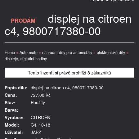
displej na citroen
PRODÁM
c4, 9800717380-00
Home
»
Auto-moto
»
náhradní díly pro automobily
»
elektronické díly
»
displeje, digitálni hodiny
Tento inzerát si právě prohlíží 8 zákazníků
Popis dílu:
displej na citroen c4, 9800717380-00
Cena:
727,00 Kč
Stav:
Použitý
Barva:
Výrobce:
CITROËN
Model:
C4, 10-18
Uživatel:
JAPZ