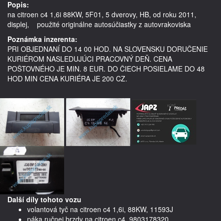
Popis:
na citroen c4 1,6i 88KW, 5F01, 5 dverovy, HB, od roku 2011,  
displej,    použité originálne autosúčiastky z autovrakoviska
Poznámka inzerenta:
PRI OBJEDNANÍ DO 14 00 HOD. NA SLOVENSKU DORUČENIE
KURIÉROM NASLEDUJÚCI PRACOVNÝ DEŇ. CENA
POŠTOVNÉHO JE MIN. 8 EUR. DO ČIECH POSIELAME DO 48
HOD MIN CENA KURIÉRA JE 200 CZ.
Další díly tohoto vozu
volantová tyč na citroen c4 1,6i, 88KW, 11593J
páka ručnej brzdy na citroen c4, 9803178320