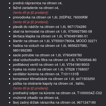
predná nápravnica na citroen c4,
ťažné zariadenie na citroen c4,
(tento díl je již prodaný)
prevodovka na citroen c4 1,6i, 20DP42, 76000KM
(tento díl je již prodaný)
plavák do nádrže na citroen c4 1,6i, 9671704280
obal na termostat na citroen c4 1,6i, V759927580-08
škrtiaca klapka na citroen c4 1,6i, V760491980-01
štartér na citroen c4 1,6i, V75500178004, MOOO 32271
hadica na vzduch na citroen c4 1,6i, 9656237580,
9801992380
sacie potrubie na citroen c4 1,6i, V760459780
obal vzduchového filtra na citroen c4 1,6i, V7609546-80
podtlakový ventil na citroen c4 1,6i, V75419618003
tryska na motor na citroen c4 1,6i, V7528 1768007
ventilátor kúrenia na citroen c4, T1011131B
kompresor klimatizácie na citroen c4 1,6i, 4471503250
páčka na otváranie kapoty na citroen c4 , tiahlo,
(tento díl je již prodaný)
predradný odpor na kúrenie na citroen c4, T1000034Z-C02
vnútorné zrkadlo na citroen c4,
ľavý zadný držiak nárazníka na citroen c4, 9671247180