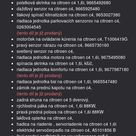
poistková skrinka na citroen c4 1,6i, 9665492680
dažďový senzor na citroen c4, 9665925480
tlakový spínač klimatizácie na citroen c4, 9653027380
riadiaca jednotka parkovacích senzorov na citroen c4,
0263004545
(tento díl je již prodaný)
motorček na ovládanie kúrenia na citroen c4, T1006419G
pravý senzor nárazu na citroen c4, 9665730160
svetlený senzor na citroen c4,
riadiaca jednotka motora na citroen c4 1,6i, 9675495080
spínacia skrinka na citroen c4 1,6i, kľúč,
riadiaca jednotka komfortu na citroen c4 1,6i, 9677987180
(tento díl je již prodaný)
riadiaca jednotka bsi na citroen c4 1,6i, 9665547480
zámok na prednú kapotu na citroen c4,
(tento díl je již prodaný)
zadná struna na citroen c4 5 dverový,
rýchlostná páka na citroen c4, 1,6i 88KW,
pravá predná poloos na citroen c4 1,6i 88KW
lakťová opierka na citroen c4,
hadica na riadenie , servoriadenie na citroen c4 1,6i
elektrické servočerpadlo na citroen c4, A5101856 B
ľavý predný podblatník na vw volkswagen golf 6,