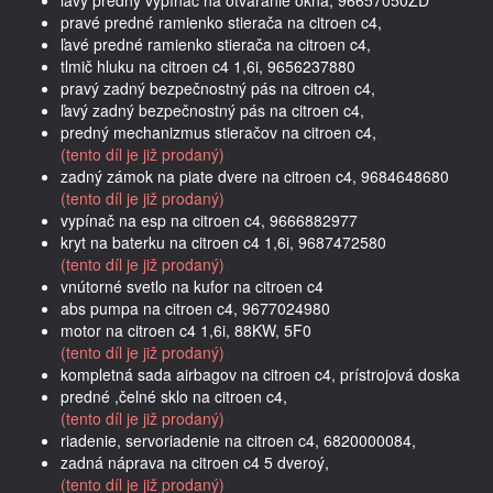
pravé predné ramienko stierača na citroen c4,
ľavé predné ramienko stierača na citroen c4,
tlmič hluku na citroen c4 1,6i, 9656237880
pravý zadný bezpečnostný pás na citroen c4,
ľavý zadný bezpečnostný pás na citroen c4,
predný mechanizmus stieračov na citroen c4,
(tento díl je již prodaný)
zadný zámok na piate dvere na citroen c4, 9684648680
(tento díl je již prodaný)
vypínač na esp na citroen c4, 9666882977
kryt na baterku na citroen c4 1,6i, 9687472580
(tento díl je již prodaný)
vnútorné svetlo na kufor na citroen c4
abs pumpa na citroen c4, 9677024980
motor na citroen c4 1,6i, 88KW, 5F0
(tento díl je již prodaný)
kompletná sada airbagov na citroen c4, prístrojová doska
predné ,čelné sklo na citroen c4,
(tento díl je již prodaný)
riadenie, servoriadenie na citroen c4, 6820000084,
zadná náprava na citroen c4 5 dveroý,
(tento díl je již prodaný)