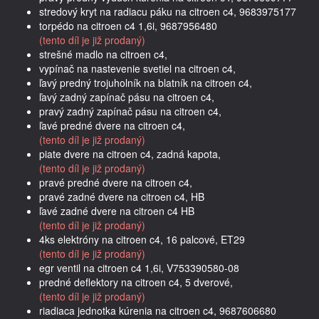
stredový kryt na radiacu páku na citroen c4, 9683975177
torpédo na citroen c4 1,6i, 9687956480
(tento díl je již prodaný)
strešné madlo na citroen c4,
vypínač na nastevenie svetiel na citroen c4,
ľavý predný trojuholník na blatník na citroen c4,
ľavý zadný zapínač pásu na citroen c4,
pravý zadný zapínač pásu na citroen c4,
ľavé predné dvere na citroen c4,
(tento díl je již prodaný)
piate dvere na citroen c4, zadná kapota,
(tento díl je již prodaný)
pravé predné dvere na citroen c4,
pravé zadné dvere na citroen c4, HB
ľavé zadné dvere na citroen c4 HB
(tento díl je již prodaný)
4ks elektróny na citroen c4, 16 palcové, ET29
(tento díl je již prodaný)
egr ventil na citroen c4 1,6i, V753390580-08
predné deflektory na citroen c4, 5 dverové,
(tento díl je již prodaný)
riadiaca jednotka kúrenia na citroen c4, 9687606680