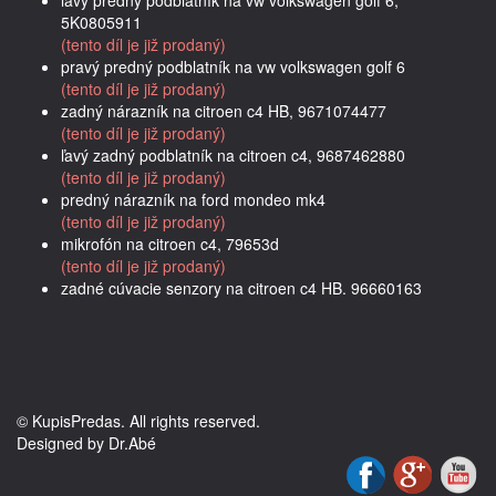
5K0805911
(tento díl je již prodaný)
pravý predný podblatník na vw volkswagen golf 6
(tento díl je již prodaný)
zadný nárazník na citroen c4 HB, 9671074477
(tento díl je již prodaný)
ľavý zadný podblatník na citroen c4, 9687462880
(tento díl je již prodaný)
predný nárazník na ford mondeo mk4
(tento díl je již prodaný)
mikrofón na citroen c4, 79653d
(tento díl je již prodaný)
zadné cúvacie senzory na citroen c4 HB. 96660163
© KupisPredas. All rights reserved.
Designed by Dr.Abé