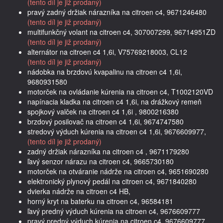
(tento díl je již prodaný)
pravý zadný držiak nárazníka na citroen c4, 9671246480
(tento díl je již prodaný)
multifunkčný volant na citroen c4, 307007299, 96714951ZD
(tento díl je již prodaný)
alternátor na citroen c4 1,6i, V75769218003, CL12
(tento díl je již prodaný)
nádobka na brzdovú kvapalinu na citroen c4 1,6i,
9680931580
motorček na ovládanie kúrenia na citroen c4, T1002120VD
napínacia kladka na citroen c4 1,6i, na drážkový remeň
spojkový valček na citroen c4 1,6i , 9800216380
brzdový posilovač na citroen c4 1,6i, 9674747580
stredový výduch kúrenia na citroen c4 1,6i, 9676609977,
(tento díl je již prodaný)
zadný držiak nárazníka na citroen c4 , 9671179280
ľavý senzor nárazu na citroen c4, 9665730180
motorček na otváranie nádrže na citroen c4, 9651690280
elektronický plynový pedál na citroen c4, 9671840280
dvierka nádrže na citroen c4 HB,
horný kryt na baterku na citroen c4, 96584181
ľavý predný výduch kúrenia na citroen c4, 9676609777
pravý predný výduch kúrenia na citroen c4, 9676609777