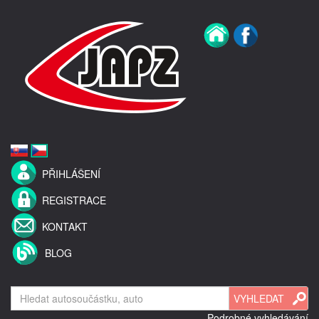
PŘIHLÁŠENÍ
REGISTRACE
KONTAKT
BLOG
Podrobné vyhledávání