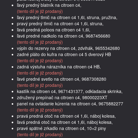
ľavý predný blatník na citroen c4,
(tento díl je již prodaný)
ľavý predný tlmič na citroen c4 1,6i, struna, pružina,
pravý predný tlmič na citroen c4 1,6i, struna,
ľavá predná poloos na citroen c4 1,6i,
ľavé predné nadkolo na citroen c4, 9687456680
(tento díl je již prodaný)
výpln do rezervy na citroen c4, zdvihák, 9655342680
zadné pláto do kufra na citroen c4 5 dverový HB
(tento díl je již prodaný)
zadná výstuha nárazníka na citroen c4 HB,
(tento díl je již prodaný)
ľavé predné svetlo na citroen c4, 9687308280
(tento díl je již prodaný)
kastlík na citroen c4, 9671431377, odkladacia skrinka,
združený prepínač na citroen c4, 98000223XT
panel na ovládanie kúrenia na citroen c4, 9675882277
(tento díl je již prodaný)
pravá predná otoč na citroen c4 1,6i, náboj kolesa,
ľavá predná otoč na citroen c4 1,6i, náboj kolesa,
pravé spätné zrkadlo na citroen c4, 10+2 piny
(tento díl je již prodaný)