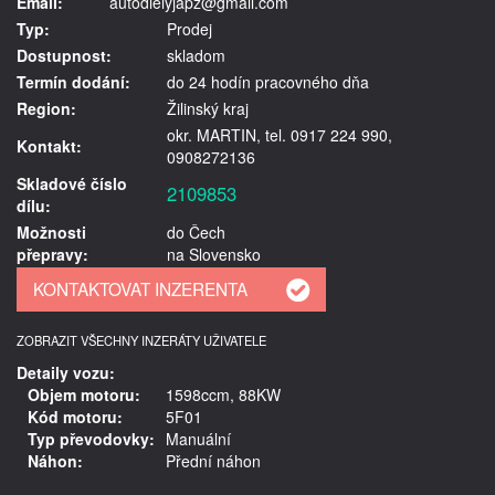
Email:
autodielyjapz@gmail.com
Typ:
Prodej
Dostupnost:
skladom
Termín dodání:
do 24 hodín pracovného dňa
Region:
Žilinský kraj
okr. MARTIN, tel. 0917 224 990,
Kontakt:
0908272136
Skladové číslo
2109853
dílu:
Možnosti
do Čech
přepravy:
na Slovensko
ZOBRAZIT VŠECHNY INZERÁTY UŽIVATELE
Detaily vozu:
Objem motoru:
1598ccm, 88KW
Kód motoru:
5F01
Typ převodovky:
Manuální
Náhon:
Přední náhon