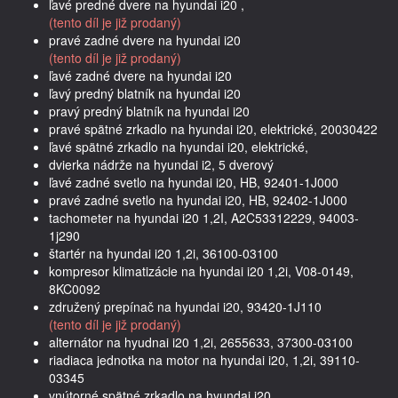
ľavé predné dvere na hyundai i20 ,
(tento díl je již prodaný)
pravé zadné dvere na hyundai i20
(tento díl je již prodaný)
ľavé zadné dvere na hyundai i20
ľavý predný blatník na hyundai i20
pravý predný blatník na hyundai i20
pravé spätné zrkadlo na hyundai i20, elektrické, 20030422
ľavé spätné zrkadlo na hyundai i20, elektrické,
dvierka nádrže na hyundai i2, 5 dverový
ľavé zadné svetlo na hyundai i20, HB, 92401-1J000
pravé zadné svetlo na hyundai i20, HB, 92402-1J000
tachometer na hyundai i20 1,2I, A2C53312229, 94003-
1j290
štartér na hyundai i20 1,2i, 36100-03100
kompresor klimatizácie na hyundai i20 1,2i, V08-0149,
8KC0092
združený prepínač na hyundai i20, 93420-1J110
(tento díl je již prodaný)
alternátor na hyudnai i20 1,2i, 2655633, 37300-03100
riadiaca jednotka na motor na hyundai i20, 1,2i, 39110-
03345
vnútorné spätné zrkadlo na hyundai i20