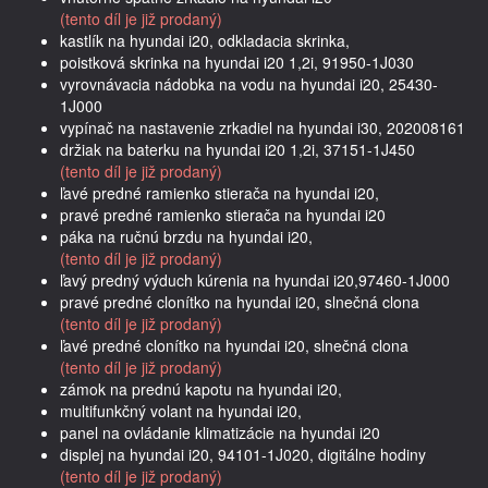
(tento díl je již prodaný)
kastlík na hyundai i20, odkladacia skrinka,
poistková skrinka na hyundai i20 1,2i, 91950-1J030
vyrovnávacia nádobka na vodu na hyundai i20, 25430-
1J000
vypínač na nastavenie zrkadiel na hyundai i30, 202008161
držiak na baterku na hyundai i20 1,2i, 37151-1J450
(tento díl je již prodaný)
ľavé predné ramienko stierača na hyundai i20,
pravé predné ramienko stierača na hyundai i20
páka na ručnú brzdu na hyundai i20,
(tento díl je již prodaný)
ľavý predný výduch kúrenia na hyundai i20,97460-1J000
pravé predné clonítko na hyundai i20, slnečná clona
(tento díl je již prodaný)
ľavé predné clonítko na hyundai i20, slnečná clona
(tento díl je již prodaný)
zámok na prednú kapotu na hyundai i20,
multifunkčný volant na hyundai i20,
panel na ovládanie klimatizácie na hyundai i20
displej na hyundai i20, 94101-1J020, digitálne hodiny
(tento díl je již prodaný)