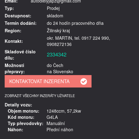
Email:
autodielyjapz@gmail.com
Typ:
Prodej
Dostupnost:
skladom
Termín dodání:
do 24 hodín pracovného dňa
Region:
Žilinský kraj
okr. MARTIN, tel. 0917 224 990,
Kontakt:
0908272136
Skladové číslo
2334342
dílu:
Možnosti
do Čech
přepravy:
na Slovensko
ZOBRAZIT VŠECHNY INZERÁTY UŽIVATELE
Detaily vozu:
Objem motoru:
1248ccm, 57,2kw
Kód motoru:
G4LA
Typ převodovky:
Manuální
Náhon:
Přední náhon