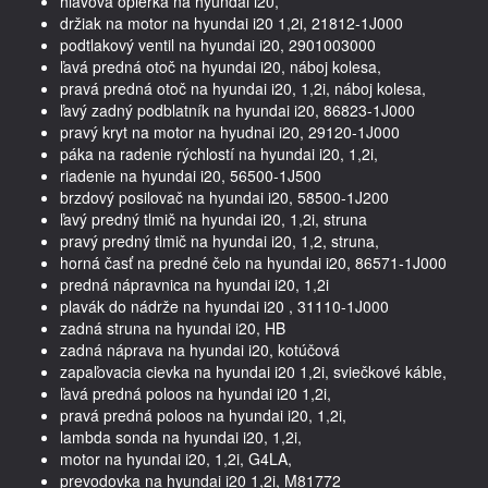
hlavová opierka na hyundai i20,
držiak na motor na hyundai i20 1,2i, 21812-1J000
podtlakový ventil na hyundai i20, 2901003000
ľavá predná otoč na hyundai i20, náboj kolesa,
pravá predná otoč na hyundai i20, 1,2i, náboj kolesa,
ľavý zadný podblatník na hyundai i20, 86823-1J000
pravý kryt na motor na hyudnai i20, 29120-1J000
páka na radenie rýchlostí na hyundai i20, 1,2i,
riadenie na hyundai i20, 56500-1J500
brzdový posilovač na hyundai i20, 58500-1J200
ľavý predný tlmič na hyundai i20, 1,2i, struna
pravý predný tlmič na hyundai i20, 1,2, struna,
horná časť na predné čelo na hyundai i20, 86571-1J000
predná nápravnica na hyundai i20, 1,2i
plavák do nádrže na hyundai i20 , 31110-1J000
zadná struna na hyundai i20, HB
zadná náprava na hyundai i20, kotúčová
zapaľovacia cievka na hyundai i20 1,2i, sviečkové káble,
ľavá predná poloos na hyundai i20 1,2i,
pravá predná poloos na hyundai i20, 1,2i,
lambda sonda na hyundai i20, 1,2i,
motor na hyundai i20, 1,2i, G4LA,
prevodovka na hyundai i20 1,2i, M81772