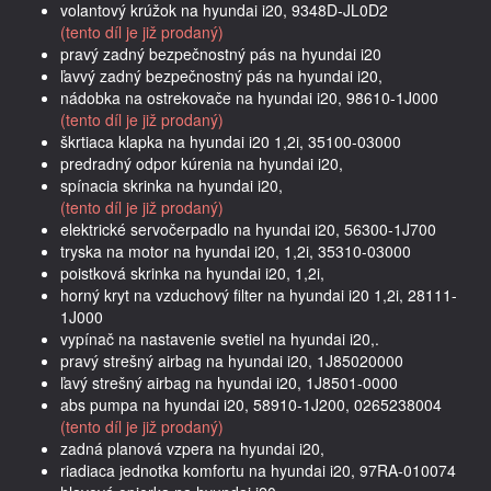
volantový krúžok na hyundai i20, 9348D-JL0D2
(tento díl je již prodaný)
pravý zadný bezpečnostný pás na hyundai i20
ľavvý zadný bezpečnostný pás na hyundai i20,
nádobka na ostrekovače na hyundai i20, 98610-1J000
(tento díl je již prodaný)
škrtiaca klapka na hyundai i20 1,2i, 35100-03000
predradný odpor kúrenia na hyundai i20,
spínacia skrinka na hyundai i20,
(tento díl je již prodaný)
elektrické servočerpadlo na hyundai i20, 56300-1J700
tryska na motor na hyundai i20, 1,2i, 35310-03000
poistková skrinka na hyundai i20, 1,2i,
horný kryt na vzduchový filter na hyundai i20 1,2i, 28111-
1J000
vypínač na nastavenie svetiel na hyundai i20,.
pravý strešný airbag na hyundai i20, 1J85020000
ľavý strešný airbag na hyundai i20, 1J8501-0000
abs pumpa na hyundai i20, 58910-1J200, 0265238004
(tento díl je již prodaný)
zadná planová vzpera na hyundai i20,
riadiaca jednotka komfortu na hyundai i20, 97RA-010074