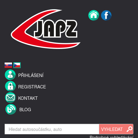
PŘIHLÁŠENÍ
REGISTRACE
KONTAKT
BLOG
Podrobné vyhledávání