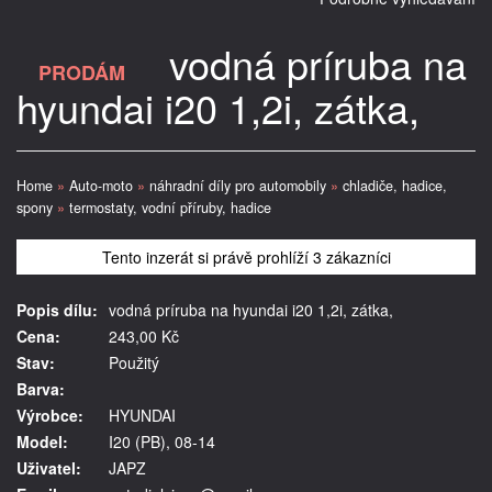
vodná príruba na
PRODÁM
hyundai i20 1,2i, zátka,
Home
»
Auto-moto
»
náhradní díly pro automobily
»
chladiče, hadice,
spony
»
termostaty, vodní příruby, hadice
Tento inzerát si právě prohlíží 3 zákazníci
Popis dílu:
vodná príruba na hyundai i20 1,2i, zátka,
Cena:
243,00 Kč
Stav:
Použitý
Barva:
Výrobce:
HYUNDAI
Model:
I20 (PB), 08-14
Uživatel:
JAPZ