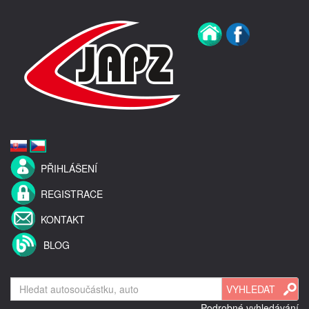
PŘIHLÁŠENÍ
REGISTRACE
KONTAKT
BLOG
Podrobné vyhledávání