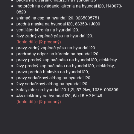
motorček na ovládanie kúrenia na hyundai i20, H40073-
0820
snímač na esp na hyundai i20, 0265005751
predná maska na hyundai i20, 86350-1J000
ventilátor kúrenia na hyundai i20,
ľavý zadný zapínač pásu na hyundai i20,
(tento díl je již prodaný)
pravý zadný zapínač pásu na hyundai i20
predradný odpor na kúrenie na hyundai i20
pravý predný zapínač pásu na hyundai i20, elektrický
ľavý predný zapínač pásu na hyundai i20, elektrický,
pravá predná hmlovka na hyundai i20,
pravý sedačkový airbag na hyundai i20,
ľavý sedačkový airbag na hyundai i20
katalyzátor na hyundai i20 1,2i, 57,2kw, T03R-000309
4ks elektróny na hyundai i20, 6Jx15 H2 ET49
(tento díl je již prodaný)