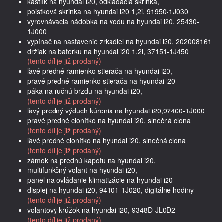
kastlík na hyundai i20, odkladacia skrinka,
poistková skrinka na hyundai i20 1,2i, 91950-1J030
vyrovnávacia nádobka na vodu na hyundai i20, 25430-
1J000
vypínač na nastavenie zrkadiel na hyundai i30, 202008161
držiak na baterku na hyundai i20 1,2i, 37151-1J450
(tento díl je již prodaný)
ľavé predné ramienko stierača na hyundai i20,
pravé predné ramienko stierača na hyundai i20
páka na ručnú brzdu na hyundai i20,
(tento díl je již prodaný)
ľavý predný výduch kúrenia na hyundai i20,97460-1J000
pravé predné clonítko na hyundai i20, slnečná clona
(tento díl je již prodaný)
ľavé predné clonítko na hyundai i20, slnečná clona
(tento díl je již prodaný)
zámok na prednú kapotu na hyundai i20,
multifunkčný volant na hyundai i20,
panel na ovládanie klimatizácie na hyundai i20
displej na hyundai i20, 94101-1J020, digitálne hodiny
(tento díl je již prodaný)
volantový krúžok na hyundai i20, 9348D-JL0D2
(tento díl je již prodaný)