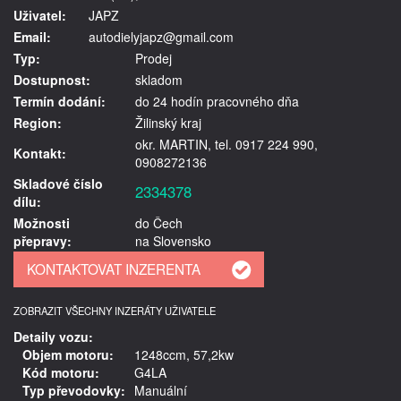
Uživatel:
JAPZ
Email:
autodielyjapz@gmail.com
Typ:
Prodej
Dostupnost:
skladom
Termín dodání:
do 24 hodín pracovného dňa
Region:
Žilinský kraj
okr. MARTIN, tel. 0917 224 990,
Kontakt:
0908272136
Skladové číslo
2334378
dílu:
Možnosti
do Čech
přepravy:
na Slovensko
ZOBRAZIT VŠECHNY INZERÁTY UŽIVATELE
Detaily vozu:
Objem motoru:
1248ccm, 57,2kw
Kód motoru:
G4LA
Typ převodovky:
Manuální