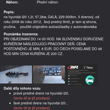
Náhon:
Přední náhon
Popis:
na hyundai i20 1,2i, 57,2kw, G4LA, 229 000km, 5 dverový, od 
roku 2008 do roku 2012,  ľavý predný tlmič, je tam aj struna, 
Poznámka inzerenta:
PRI OBJEDNANÍ DO 14 00 HOD. NA SLOVENSKU DORUČENIE
KURIÉROM NASLEDUJÚCI PRACOVNÝ DEŇ. CENA
POŠTOVNÉHO JE MIN. 8 EUR. DO ČIECH POSIELAME DO 48
HOD MIN CENA KURIÉRA JE 200 CZ.
Další díly tohoto vozu
pravé predné dvere na hyundai i20,
(tento díl je již prodaný)
ľavé predné dvere na hyundai i20 ,
(tento díl je již prodaný)