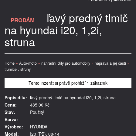
ľavý predný tlmič
PRODÁM
na hyundai i20, 1,2i,
struna
Home
»
Auto-moto
»
náhradní díly pro automobily
»
náprava a jej časti
»
tlumiče , struny
Tento inzerát si právě prohlíží 1 zákazník
Popis dílu:
ľavý predný tlmič na hyundai i20, 1,2i, struna
Cena:
485,00 Kč
Stav:
Použitý
Barva:
Výrobce:
HYUNDAI
Model:
I20 (PB), 08-14