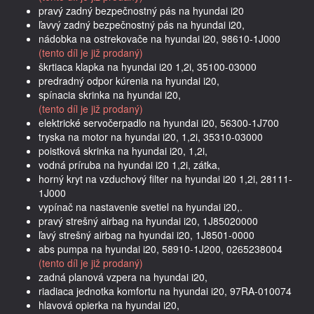
pravý zadný bezpečnostný pás na hyundai i20
ľavvý zadný bezpečnostný pás na hyundai i20,
nádobka na ostrekovače na hyundai i20, 98610-1J000
(tento díl je již prodaný)
škrtiaca klapka na hyundai i20 1,2i, 35100-03000
predradný odpor kúrenia na hyundai i20,
spínacia skrinka na hyundai i20,
(tento díl je již prodaný)
elektrické servočerpadlo na hyundai i20, 56300-1J700
tryska na motor na hyundai i20, 1,2i, 35310-03000
poistková skrinka na hyundai i20, 1,2i,
vodná príruba na hyundai i20 1,2i, zátka,
horný kryt na vzduchový filter na hyundai i20 1,2i, 28111-
1J000
vypínač na nastavenie svetiel na hyundai i20,.
pravý strešný airbag na hyundai i20, 1J85020000
ľavý strešný airbag na hyundai i20, 1J8501-0000
abs pumpa na hyundai i20, 58910-1J200, 0265238004
(tento díl je již prodaný)
zadná planová vzpera na hyundai i20,
riadiaca jednotka komfortu na hyundai i20, 97RA-010074
hlavová opierka na hyundai i20,