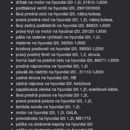
držiak na motor na hyundai i20 1,2i, 21812-1J000
podtlakový ventil na hyundai i20, 2901003000
ľavá predná otoč na hyundai i20, náboj kolesa,
pravá predná otoč na hyundai i20, 1,2i, náboj kolesa,
ľavý zadný podblatník na hyundai i20, 86823-1J000
pravý kryt na motor na hyudnai i20, 29120-1J000
páka na radenie rýchlostí na hyundai i20, 1,2i,
riadenie na hyundai i20, 56500-1J500
brzdový posilovač na hyundai i20, 58500-1J200
pravý predný tlmič na hyundai i20, 1,2, struna,
horná časť na predné čelo na hyundai i20, 86571-1J000
predná nápravnica na hyundai i20, 1,2i
plavák do nádrže na hyundai i20 , 31110-1J000
zadná struna na hyundai i20, HB
zadná náprava na hyundai i20, kotúčová
zapaľovacia cievka na hyundai i20 1,2i, sviečkové káble,
ľavá predná poloos na hyundai i20 1,2i,
pravá predná poloos na hyundai i20, 1,2i,
lambda sonda na hyundai i20, 1,2i,
motor na hyundai i20, 1,2i, G4LA,
prevodovka na hyundai i20 1,2i, M81772
páčka na otváranie kapoty na hyundai i20
páčka na otváranie nádrže na hyundai i20