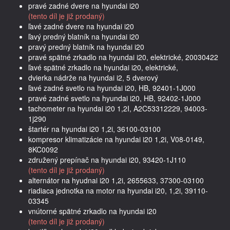
pravé zadné dvere na hyundai i20
(tento díl je již prodaný)
ľavé zadné dvere na hyundai i20
ľavý predný blatník na hyundai i20
pravý predný blatník na hyundai i20
pravé spätné zrkadlo na hyundai i20, elektrické, 20030422
ľavé spätné zrkadlo na hyundai i20, elektrické,
dvierka nádrže na hyundai i2, 5 dverový
ľavé zadné svetlo na hyundai i20, HB, 92401-1J000
pravé zadné svetlo na hyundai i20, HB, 92402-1J000
tachometer na hyundai i20 1,2I, A2C53312229, 94003-
1j290
štartér na hyundai i20 1,2i, 36100-03100
kompresor klimatizácie na hyundai i20 1,2i, V08-0149,
8KC0092
združený prepínač na hyundai i20, 93420-1J110
(tento díl je již prodaný)
alternátor na hyudnai i20 1,2i, 2655633, 37300-03100
riadiaca jednotka na motor na hyundai i20, 1,2i, 39110-
03345
vnútorné spätné zrkadlo na hyundai i20
(tento díl je již prodaný)