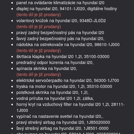
panel na ovládanie klimatizácie na hyundai i20
displej na hyundai i20, 94101-1J020, digitálne hodiny
(tento díl je již prodaný)
volantový krúžok na hyundai i20, 9348D-JL0D2
(tento díl je již prodaný)
pravý zadný bezpečnostný pás na hyundai i20
ľavvý zadný bezpečnostný pás na hyundai i20,
nádobka na ostrekovače na hyundai i20, 98610-1J000
(tento díl je již prodaný)
škrtiaca klapka na hyundai i20 1,2i, 35100-03000
predradný odpor kúrenia na hyundai i20,
spínacia skrinka na hyundai i20,
(tento díl je již prodaný)
elektrické servočerpadlo na hyundai i20, 56300-1J700
tryska na motor na hyundai i20, 1,2i, 35310-03000
poistková skrinka na hyundai i20, 1,2i,
vodná príruba na hyundai i20 1,2i, zátka,
horný kryt na vzduchový filter na hyundai i20 1,2i, 28111-
1J000
vypínač na nastavenie svetiel na hyundai i20,.
pravý strešný airbag na hyundai i20, 1J85020000
ľavý strešný airbag na hyundai i20, 1J8501-0000
abs pumpa na hyundai i20, 58910-1J200, 0265238004