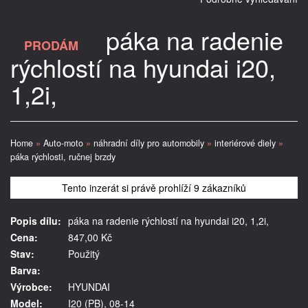
páka na radenie
PRODÁM
rýchlostí na hyundai i20,
1,2i,
Home
»
Auto-moto
»
náhradní díly pro automobily
»
interiérové diely
»
páka rýchlosti, ručnej brzdy
Tento inzerát si právě prohlíží 9 zákazníků
Popis dílu:
páka na radenie rýchlostí na hyundai i20, 1,2i,
Cena:
847,00 Kč
Stav:
Použitý
Barva:
Výrobce:
HYUNDAI
Model:
I20 (PB), 08-14