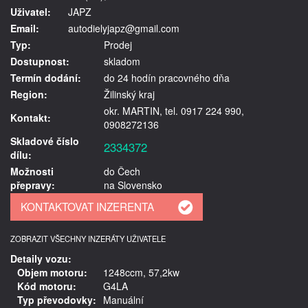
Uživatel:
JAPZ
Email:
autodielyjapz@gmail.com
Typ:
Prodej
Dostupnost:
skladom
Termín dodání:
do 24 hodín pracovného dňa
Region:
Žilinský kraj
okr. MARTIN, tel. 0917 224 990,
Kontakt:
0908272136
Skladové číslo
2334372
dílu:
Možnosti
do Čech
přepravy:
na Slovensko
ZOBRAZIT VŠECHNY INZERÁTY UŽIVATELE
Detaily vozu:
Objem motoru:
1248ccm, 57,2kw
Kód motoru:
G4LA
Typ převodovky:
Manuální