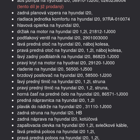
(tento díl je již prodaný)
zadná planová vzpera na hyundai i20,
riadiaca jednotka komfortu na hyundai i20, 97RA-010074
hlavová opierka na hyundai i20,
držiak na motor na hyundai i20 1,2i, 21812-1J000
podtlakový ventil na hyundai i20, 2901003000
ľavá predná otoč na hyundai i20, náboj kolesa,
pravá predná otoč na hyundai i20, 1,2i, náboj kolesa,
ľavý zadný podblatník na hyundai i20, 86823-1J000
pravý kryt na motor na hyudnai i20, 29120-1J000
riadenie na hyundai i20, 56500-1J500
brzdový posilovač na hyundai i20, 58500-1J200
ľavý predný tlmič na hyundai i20, 1,2i, struna
pravý predný tlmič na hyundai i20, 1,2, struna,
horná časť na predné čelo na hyundai i20, 86571-1J000
predná nápravnica na hyundai i20, 1,2i
plavák do nádrže na hyundai i20 , 31110-1J000
zadná struna na hyundai i20, HB
zadná náprava na hyundai i20, kotúčová
zapaľovacia cievka na hyundai i20 1,2i, sviečkové káble,
ľavá predná poloos na hyundai i20 1,2i,
pravá predná poloos na hyundai i20, 1,2i,