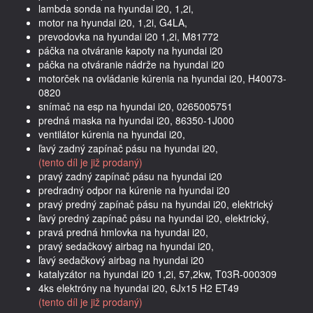
lambda sonda na hyundai i20, 1,2i,
motor na hyundai i20, 1,2i, G4LA,
prevodovka na hyundai i20 1,2i, M81772
páčka na otváranie kapoty na hyundai i20
páčka na otváranie nádrže na hyundai i20
motorček na ovládanie kúrenia na hyundai i20, H40073-
0820
snímač na esp na hyundai i20, 0265005751
predná maska na hyundai i20, 86350-1J000
ventilátor kúrenia na hyundai i20,
ľavý zadný zapínač pásu na hyundai i20,
(tento díl je již prodaný)
pravý zadný zapínač pásu na hyundai i20
predradný odpor na kúrenie na hyundai i20
pravý predný zapínač pásu na hyundai i20, elektrický
ľavý predný zapínač pásu na hyundai i20, elektrický,
pravá predná hmlovka na hyundai i20,
pravý sedačkový airbag na hyundai i20,
ľavý sedačkový airbag na hyundai i20
katalyzátor na hyundai i20 1,2i, 57,2kw, T03R-000309
4ks elektróny na hyundai i20, 6Jx15 H2 ET49
(tento díl je již prodaný)