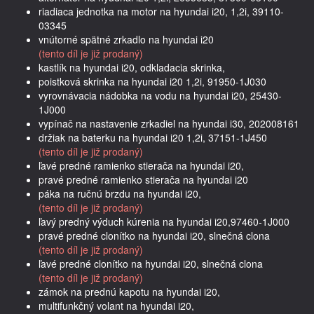
riadiaca jednotka na motor na hyundai i20, 1,2i, 39110-
03345
vnútorné spätné zrkadlo na hyundai i20
(tento díl je již prodaný)
kastlík na hyundai i20, odkladacia skrinka,
poistková skrinka na hyundai i20 1,2i, 91950-1J030
vyrovnávacia nádobka na vodu na hyundai i20, 25430-
1J000
vypínač na nastavenie zrkadiel na hyundai i30, 202008161
držiak na baterku na hyundai i20 1,2i, 37151-1J450
(tento díl je již prodaný)
ľavé predné ramienko stierača na hyundai i20,
pravé predné ramienko stierača na hyundai i20
páka na ručnú brzdu na hyundai i20,
(tento díl je již prodaný)
ľavý predný výduch kúrenia na hyundai i20,97460-1J000
pravé predné clonítko na hyundai i20, slnečná clona
(tento díl je již prodaný)
ľavé predné clonítko na hyundai i20, slnečná clona
(tento díl je již prodaný)
zámok na prednú kapotu na hyundai i20,
multifunkčný volant na hyundai i20,