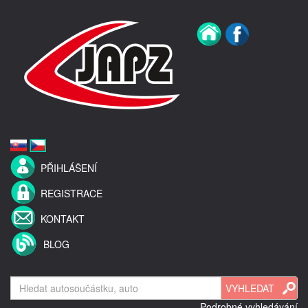
PŘIHLÁŠENÍ
REGISTRACE
KONTAKT
BLOG
Podrobné vyhledávání