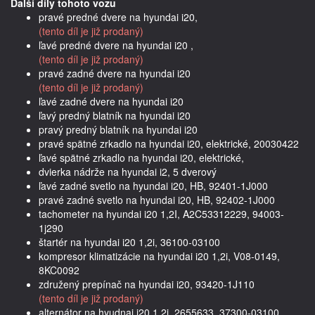
Další díly tohoto vozu
pravé predné dvere na hyundai i20,
(tento díl je již prodaný)
ľavé predné dvere na hyundai i20 ,
(tento díl je již prodaný)
pravé zadné dvere na hyundai i20
(tento díl je již prodaný)
ľavé zadné dvere na hyundai i20
ľavý predný blatník na hyundai i20
pravý predný blatník na hyundai i20
pravé spätné zrkadlo na hyundai i20, elektrické, 20030422
ľavé spätné zrkadlo na hyundai i20, elektrické,
dvierka nádrže na hyundai i2, 5 dverový
ľavé zadné svetlo na hyundai i20, HB, 92401-1J000
pravé zadné svetlo na hyundai i20, HB, 92402-1J000
tachometer na hyundai i20 1,2I, A2C53312229, 94003-
1j290
štartér na hyundai i20 1,2i, 36100-03100
kompresor klimatizácie na hyundai i20 1,2i, V08-0149,
8KC0092
združený prepínač na hyundai i20, 93420-1J110
(tento díl je již prodaný)
alternátor na hyudnai i20 1,2i, 2655633, 37300-03100