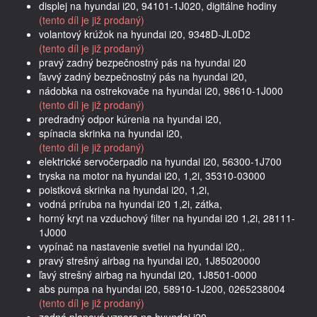
displej na hyundai i20, 94101-1J020, digitálne hodiny
(tento díl je již prodaný)
volantový krúžok na hyundai i20, 9348D-JL0D2
(tento díl je již prodaný)
pravý zadný bezpečnostný pás na hyundai i20
ľavvý zadný bezpečnostný pás na hyundai i20,
nádobka na ostrekovače na hyundai i20, 98610-1J000
(tento díl je již prodaný)
predradný odpor kúrenia na hyundai i20,
spínacia skrinka na hyundai i20,
(tento díl je již prodaný)
elektrické servočerpadlo na hyundai i20, 56300-1J700
tryska na motor na hyundai i20, 1,2i, 35310-03000
poistková skrinka na hyundai i20, 1,2i,
vodná príruba na hyundai i20 1,2i, zátka,
horný kryt na vzduchový filter na hyundai i20 1,2i, 28111-
1J000
vypínač na nastavenie svetiel na hyundai i20,.
pravý strešný airbag na hyundai i20, 1J85020000
ľavý strešný airbag na hyundai i20, 1J8501-0000
abs pumpa na hyundai i20, 58910-1J200, 0265238004
(tento díl je již prodaný)
zadná planová vzpera na hyundai i20,