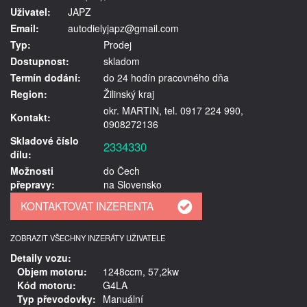
Uživatel:
JAPZ
Email:
autodielyjapz@gmail.com
Typ:
Prodej
Dostupnost:
skladom
Termín dodání:
do 24 hodín pracovného dňa
Region:
Žilinský kraj
okr. MARTIN, tel. 0917 224 990,
Kontakt:
0908272136
Skladové číslo
2334330
dílu:
Možnosti
do Čech
přepravy:
na Slovensko
ZOBRAZIT VŠECHNY INZERÁTY UŽIVATELE
Detaily vozu:
Objem motoru:
1248ccm, 57,2kw
Kód motoru:
G4LA
Typ převodovky:
Manuální