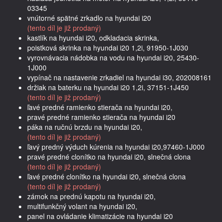
03345
vnútorné spätné zrkadlo na hyundai i20
(tento díl je již prodaný)
kastlík na hyundai i20, odkladacia skrinka,
poistková skrinka na hyundai i20 1,2i, 91950-1J030
vyrovnávacia nádobka na vodu na hyundai i20, 25430-
1J000
vypínač na nastavenie zrkadiel na hyundai i30, 202008161
držiak na baterku na hyundai i20 1,2i, 37151-1J450
(tento díl je již prodaný)
ľavé predné ramienko stierača na hyundai i20,
pravé predné ramienko stierača na hyundai i20
páka na ručnú brzdu na hyundai i20,
(tento díl je již prodaný)
ľavý predný výduch kúrenia na hyundai i20,97460-1J000
pravé predné clonítko na hyundai i20, slnečná clona
(tento díl je již prodaný)
ľavé predné clonítko na hyundai i20, slnečná clona
(tento díl je již prodaný)
zámok na prednú kapotu na hyundai i20,
multifunkčný volant na hyundai i20,
panel na ovládanie klimatizácie na hyundai i20