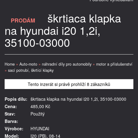
škrtiaca klapka
PRODÁM
na hyundai i20 1,2i,
35100-03000
Home
»
Auto-moto
»
náhradní díly pro automobily
»
motor a příslušenství
»
sací potrubí, škrtící klapky
Tento inzerát si právě prohlíží 8 zákazníků
Popis dílu:
škrtiaca klapka na hyundai i20 1,2i, 35100-03000
Cena:
485,00 Kč
Stav:
Použitý
Barva:
Výrobce:
HYUNDAI
Model:
I20 (PB), 08-14