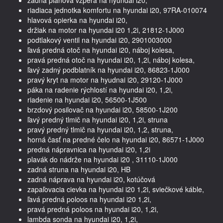
riadiaca jednotka komfortu na hyundai i20, 97RA-010074
hlavová opierka na hyundai i20,
držiak na motor na hyundai i20 1,2i, 21812-1J000
podtlakový ventil na hyundai i20, 2901003000
ľavá predná otoč na hyundai i20, náboj kolesa,
pravá predná otoč na hyundai i20, 1,2i, náboj kolesa,
ľavý zadný podblatník na hyundai i20, 86823-1J000
pravý kryt na motor na hyudnai i20, 29120-1J000
páka na radenie rýchlostí na hyundai i20, 1,2i,
riadenie na hyundai i20, 56500-1J500
brzdový posilovač na hyundai i20, 58500-1J200
ľavý predný tlmič na hyundai i20, 1,2i, struna
pravý predný tlmič na hyundai i20, 1,2, struna,
horná časť na predné čelo na hyundai i20, 86571-1J000
predná nápravnica na hyundai i20, 1,2i
plavák do nádrže na hyundai i20 , 31110-1J000
zadná struna na hyundai i20, HB
zadná náprava na hyundai i20, kotúčová
zapaľovacia cievka na hyundai i20 1,2i, sviečkové káble,
ľavá predná poloos na hyundai i20 1,2i,
pravá predná poloos na hyundai i20, 1,2i,
lambda sonda na hyundai i20, 1,2i,