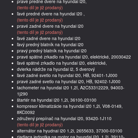
pravé predné dvere na hyundai i20,
(tento díl je již prodaný)
ľavé predné dvere na hyundai i20 ,
(tento díl je již prodaný)
pravé zadné dvere na hyundai i20
(tento díl je již prodaný)
ľavé zadné dvere na hyundai i20
ľavý predný blatník na hyundai i20
pravý predný blatník na hyundai i20
pravé spätné zrkadlo na hyundai i20, elektrické, 20030422
ľavé spätné zrkadlo na hyundai i20, elektrické,
dvierka nádrže na hyundai i2, 5 dverový
ľavé zadné svetlo na hyundai i20, HB, 92401-1J000
pravé zadné svetlo na hyundai i20, HB, 92402-1J000
tachometer na hyundai i20 1,2I, A2C53312229, 94003-
1j290
štartér na hyundai i20 1,2i, 36100-03100
kompresor klimatizácie na hyundai i20 1,2i, V08-0149,
8KC0092
združený prepínač na hyundai i20, 93420-1J110
(tento díl je již prodaný)
alternátor na hyudnai i20 1,2i, 2655633, 37300-03100
riadiaca jednotka na motor na hyundai i20, 1,2i, 39110-