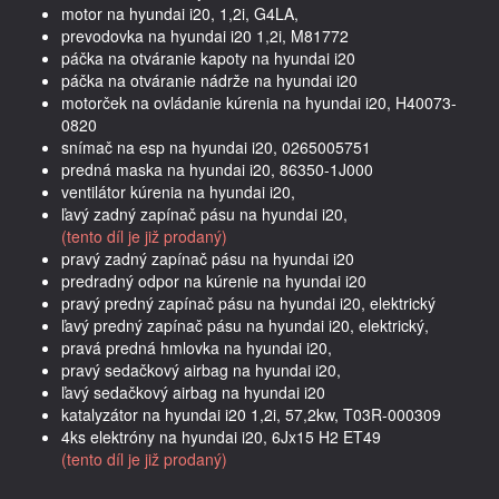
motor na hyundai i20, 1,2i, G4LA,
prevodovka na hyundai i20 1,2i, M81772
páčka na otváranie kapoty na hyundai i20
páčka na otváranie nádrže na hyundai i20
motorček na ovládanie kúrenia na hyundai i20, H40073-
0820
snímač na esp na hyundai i20, 0265005751
predná maska na hyundai i20, 86350-1J000
ventilátor kúrenia na hyundai i20,
ľavý zadný zapínač pásu na hyundai i20,
(tento díl je již prodaný)
pravý zadný zapínač pásu na hyundai i20
predradný odpor na kúrenie na hyundai i20
pravý predný zapínač pásu na hyundai i20, elektrický
ľavý predný zapínač pásu na hyundai i20, elektrický,
pravá predná hmlovka na hyundai i20,
pravý sedačkový airbag na hyundai i20,
ľavý sedačkový airbag na hyundai i20
katalyzátor na hyundai i20 1,2i, 57,2kw, T03R-000309
4ks elektróny na hyundai i20, 6Jx15 H2 ET49
(tento díl je již prodaný)