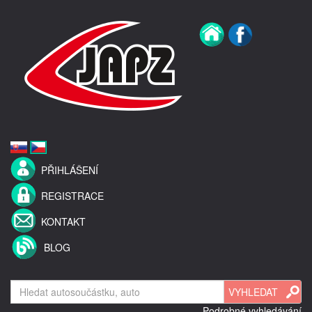
PŘIHLÁŠENÍ
REGISTRACE
KONTAKT
BLOG
Podrobné vyhledávání