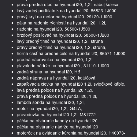
pravá predná otoč na hyundai i20, 1,2i, náboj kolesa,
ľavý zadný podblatník na hyundai i20, 86823-1J000
pravý kryt na motor na hyudnai i20, 29120-1J000
páka na radenie rýchlostí na hyundai i20, 1,2i,
riadenie na hyundai i20, 56500-1J500
brzdový posilovač na hyundai i20, 58500-1J200
ľavý predný tlmič na hyundai i20, 1,2i, struna
pravý predný tlmič na hyundai i20, 1,2, struna,
horná časť na predné čelo na hyundai i20, 86571-1J000
predná nápravnica na hyundai i20, 1,2i
plavák do nádrže na hyundai i20 , 31110-1J000
zadná struna na hyundai i20, HB
zadná náprava na hyundai i20, kotúčová
zapaľovacia cievka na hyundai i20 1,2i, sviečkové káble,
ľavá predná poloos na hyundai i20 1,2i,
pravá predná poloos na hyundai i20, 1,2i,
lambda sonda na hyundai i20, 1,2i,
motor na hyundai i20, 1,2i, G4LA,
prevodovka na hyundai i20 1,2i, M81772
páčka na otváranie kapoty na hyundai i20
páčka na otváranie nádrže na hyundai i20
motorček na ovládanie kúrenia na hyundai i20, H40073-