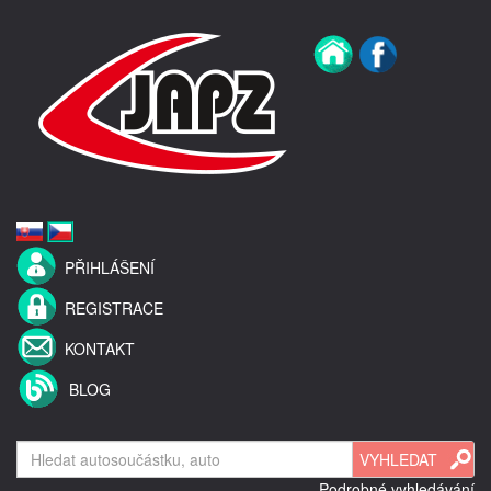
PŘIHLÁŠENÍ
REGISTRACE
KONTAKT
BLOG
Podrobné vyhledávání