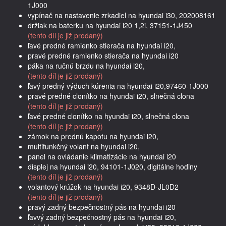
1J000
vypínač na nastavenie zrkadiel na hyundai i30, 202008161
držiak na baterku na hyundai i20 1,2i, 37151-1J450
(tento díl je již prodaný)
ľavé predné ramienko stierača na hyundai i20,
pravé predné ramienko stierača na hyundai i20
páka na ručnú brzdu na hyundai i20,
(tento díl je již prodaný)
ľavý predný výduch kúrenia na hyundai i20,97460-1J000
pravé predné clonítko na hyundai i20, slnečná clona
(tento díl je již prodaný)
ľavé predné clonítko na hyundai i20, slnečná clona
(tento díl je již prodaný)
zámok na prednú kapotu na hyundai i20,
multifunkčný volant na hyundai i20,
panel na ovládanie klimatizácie na hyundai i20
displej na hyundai i20, 94101-1J020, digitálne hodiny
(tento díl je již prodaný)
volantový krúžok na hyundai i20, 9348D-JL0D2
(tento díl je již prodaný)
pravý zadný bezpečnostný pás na hyundai i20
ľavvý zadný bezpečnostný pás na hyundai i20,