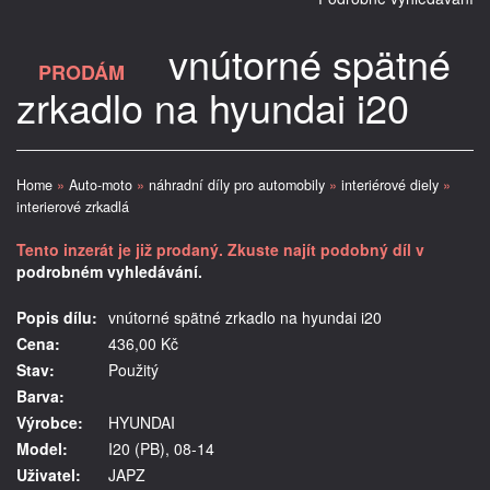
vnútorné spätné
PRODÁM
zrkadlo na hyundai i20
Home
»
Auto-moto
»
náhradní díly pro automobily
»
interiérové diely
»
interierové zrkadlá
Tento inzerát je již prodaný. Zkuste najít podobný díl v
podrobném vyhledávání.
Popis dílu:
vnútorné spätné zrkadlo na hyundai i20
Cena:
436,00 Kč
Stav:
Použitý
Barva:
Výrobce:
HYUNDAI
Model:
I20 (PB), 08-14
Uživatel:
JAPZ