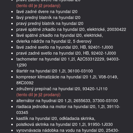
(tento díl je již prodaný)
ľavé zadné dvere na hyundai i20
ľavý predný blatník na hyundai i20
pravý predný blatník na hyundai i20
pravé spätné zrkadlo na hyundai i20, elektrické, 20030422
ľavé spätné zrkadlo na hyundai i20, elektrické,
dvierka nádrže na hyundai i2, 5 dverový
ľavé zadné svetlo na hyundai i20, HB, 92401-1J000
pravé zadné svetlo na hyundai i20, HB, 92402-1J000
tachometer na hyundai i20 1,2I, A2C53312229, 94003-
1j290
štartér na hyundai i20 1,2i, 36100-03100
kompresor klimatizácie na hyundai i20 1,2i, V08-0149,
8KC0092
združený prepínač na hyundai i20, 93420-1J110
(tento díl je již prodaný)
alternátor na hyudnai i20 1,2i, 2655633, 37300-03100
riadiaca jednotka na motor na hyundai i20, 1,2i, 39110-
03345
kastlík na hyundai i20, odkladacia skrinka,
poistková skrinka na hyundai i20 1,2i, 91950-1J030
vyrovnávacia nádobka na vodu na hyundai i20, 25430-