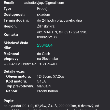
Email:
autodielyjapz@gmail.com
Typ:
Prodej
Dostupnost:
skladom
Termín dodání:
do 24 hodín pracovného dňa
Region:
Žilinský kraj
okr. MARTIN, tel. 0917 224 990,
Kontakt:
0908272136
Skladové číslo
2334264
dílu:
Možnosti
do Čech
přepravy:
na Slovensko
ZOBRAZIT VŠECHNY INZERÁTY UŽIVATELE
Detaily vozu:
Objem motoru:
1248ccm, 57,2kw
Kód motoru:
G4LA
Typ převodovky:
Manuální
Náhon:
Přední náhon
Popis:
na hyundai i20 1,2i, 57,2kw, G4LA, 229 000km, 5 dverový, od 