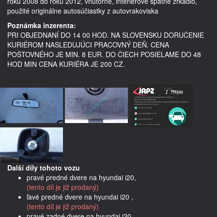
roku 2008 do roku 2012, vnútorné, interiérové spätné zrkadlo,    
Poznámka inzerenta:
PRI OBJEDNANÍ DO 14 00 HOD. NA SLOVENSKU DORUČENIE
KURIÉROM NASLEDUJÚCI PRACOVNÝ DEŇ. CENA
POŠTOVNÉHO JE MIN. 8 EUR. DO ČIECH POSIELAME DO 48
HOD MIN CENA KURIÉRA JE 200 CZ.
Další díly tohoto vozu
pravé predné dvere na hyundai i20,
(tento díl je již prodaný)
ľavé predné dvere na hyundai i20 ,
(tento díl je již prodaný)
pravé zadné dvere na hyundai i20