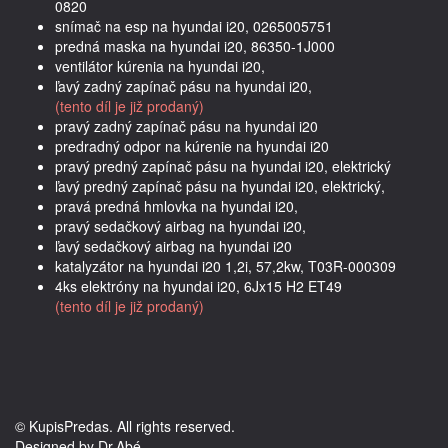
0820
snímač na esp na hyundai i20, 0265005751
predná maska na hyundai i20, 86350-1J000
ventilátor kúrenia na hyundai i20,
ľavý zadný zapínač pásu na hyundai i20,
(tento díl je již prodaný)
pravý zadný zapínač pásu na hyundai i20
predradný odpor na kúrenie na hyundai i20
pravý predný zapínač pásu na hyundai i20, elektrický
ľavý predný zapínač pásu na hyundai i20, elektrický,
pravá predná hmlovka na hyundai i20,
pravý sedačkový airbag na hyundai i20,
ľavý sedačkový airbag na hyundai i20
katalyzátor na hyundai i20 1,2i, 57,2kw, T03R-000309
4ks elektróny na hyundai i20, 6Jx15 H2 ET49
(tento díl je již prodaný)
© KupisPredas. All rights reserved.
Designed by Dr.Abé