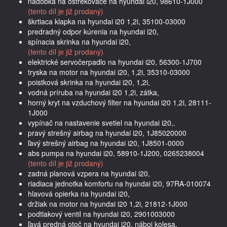
nádobka na ostrekovače na hyundai i20, 98610-1J000
(tento díl je již prodaný)
škrtiaca klapka na hyundai i20 1,2i, 35100-03000
predradný odpor kúrenia na hyundai i20,
spínacia skrinka na hyundai i20,
(tento díl je již prodaný)
elektrické servočerpadlo na hyundai i20, 56300-1J700
tryska na motor na hyundai i20, 1,2i, 35310-03000
poistková skrinka na hyundai i20, 1,2i,
vodná príruba na hyundai i20 1,2i, zátka,
horný kryt na vzduchový filter na hyundai i20 1,2i, 28111-
1J000
vypínač na nastavenie svetiel na hyundai i20,.
pravý strešný airbag na hyundai i20, 1J85020000
ľavý strešný airbag na hyundai i20, 1J8501-0000
abs pumpa na hyundai i20, 58910-1J200, 0265238004
(tento díl je již prodaný)
zadná planová vzpera na hyundai i20,
riadiaca jednotka komfortu na hyundai i20, 97RA-010074
hlavová opierka na hyundai i20,
držiak na motor na hyundai i20 1,2i, 21812-1J000
podtlakový ventil na hyundai i20, 2901003000
ľavá predná otoč na hyundai i20, náboj kolesa,