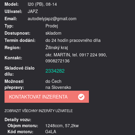
Model:
I20 (PB), 08-14
Uživatel:
JAPZ
Email:
autodielyjapz@gmail.com
Typ:
Prodej
Dostupnost:
skladom
Termín dodání:
do 24 hodín pracovného dňa
Region:
Žilinský kraj
okr. MARTIN, tel. 0917 224 990,
Kontakt:
0908272136
Skladové číslo
2334282
dílu:
Možnosti
do Čech
přepravy:
na Slovensko
ZOBRAZIT VŠECHNY INZERÁTY UŽIVATELE
Detaily vozu:
Objem motoru:
1248ccm, 57,2kw
Kód motoru:
G4LA