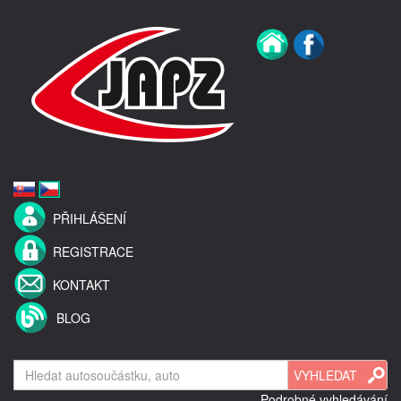
PŘIHLÁŠENÍ
REGISTRACE
KONTAKT
BLOG
Podrobné vyhledávání