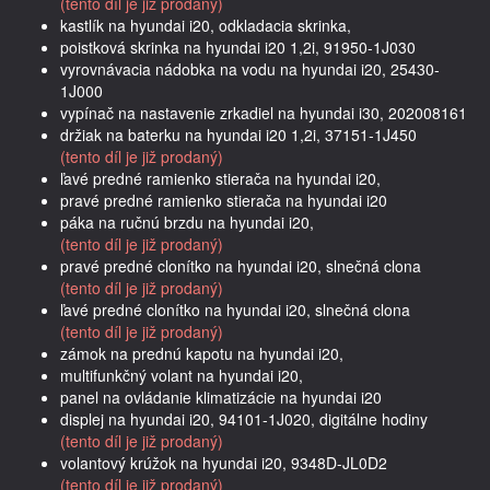
(tento díl je již prodaný)
kastlík na hyundai i20, odkladacia skrinka,
poistková skrinka na hyundai i20 1,2i, 91950-1J030
vyrovnávacia nádobka na vodu na hyundai i20, 25430-
1J000
vypínač na nastavenie zrkadiel na hyundai i30, 202008161
držiak na baterku na hyundai i20 1,2i, 37151-1J450
(tento díl je již prodaný)
ľavé predné ramienko stierača na hyundai i20,
pravé predné ramienko stierača na hyundai i20
páka na ručnú brzdu na hyundai i20,
(tento díl je již prodaný)
pravé predné clonítko na hyundai i20, slnečná clona
(tento díl je již prodaný)
ľavé predné clonítko na hyundai i20, slnečná clona
(tento díl je již prodaný)
zámok na prednú kapotu na hyundai i20,
multifunkčný volant na hyundai i20,
panel na ovládanie klimatizácie na hyundai i20
displej na hyundai i20, 94101-1J020, digitálne hodiny
(tento díl je již prodaný)
volantový krúžok na hyundai i20, 9348D-JL0D2
(tento díl je již prodaný)