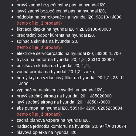
pravý zadný bezpečnostný pás na hyundai i20
ľavvý zadný bezpečnostný pás na hyundai i20,
nádobka na ostrekovače na hyundai i20, 98610-1J000
(tento díl je již prodaný)
škrtiaca klapka na hyundai i20 1,2i, 35100-03000
predradný odpor kúrenia na hyundai i20,
spínacia skrinka na hyundai i20,
(tento díl je již prodaný)
elektrické servočerpadlo na hyundai i20, 56300-1J700
tryska na motor na hyundai i20, 1,2i, 35310-03000
poistková skrinka na hyundai i20, 1,2i,
vodná príruba na hyundai i20 1,2i, zátka,
horný kryt na vzduchový filter na hyundai i20 1,2i, 28111-
1J000
vypínač na nastavenie svetiel na hyundai i20,.
pravý strešný airbag na hyundai i20, 1J85020000
ľavý strešný airbag na hyundai i20, 1J8501-0000
abs pumpa na hyundai i20, 58910-1J200, 0265238004
(tento díl je již prodaný)
zadná planová vzpera na hyundai i20,
riadiaca jednotka komfortu na hyundai i20, 97RA-010074
hlavová opierka na hyundai i20,