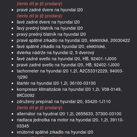
(tento díl je již prodaný)
pravé zadné dvere na hyundai i20
(tento díl je již prodaný)
ľavé zadné dvere na hyundai i20
ľavý predný blatník na hyundai i20
pravý predný blatník na hyundai i20
pravé spätné zrkadlo na hyundai i20, elektrické, 20030422
ľavé spätné zrkadlo na hyundai i20, elektrické,
dvierka nádrže na hyundai i2, 5 dverový
ľavé zadné svetlo na hyundai i20, HB, 92401-1J000
pravé zadné svetlo na hyundai i20, HB, 92402-1J000
tachometer na hyundai i20 1,2I, A2C53312229, 94003-
1j290
štartér na hyundai i20 1,2i, 36100-03100
kompresor klimatizácie na hyundai i20 1,2i, V08-0149,
8KC0092
združený prepínač na hyundai i20, 93420-1J110
(tento díl je již prodaný)
alternátor na hyudnai i20 1,2i, 2655633, 37300-03100
riadiaca jednotka na motor na hyundai i20, 1,2i, 39110-
03345
vnútorné spätné zrkadlo na hyundai i20