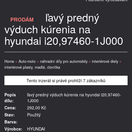
ľavý predný
PRODÁM
výduch kúrenia na
hyundai i20,97460-1J000
Home
»
Auto-moto
»
náhradní díly pro automobily
»
interiérové diely
»
interiérové plasty, madlá, clonítka
Tento inzerát si právě prohlíží 7 zákazníků
Popis
ľavý predný výduch kúrenia na hyundai i20,97460-
dílu:
1J000
Cena:
292,00 Kč
Stav:
Použitý
Barva:
Výrobce:
HYUNDAI