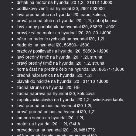
držiak na motor na hyundai i20 1,2i, 21812-1J000
podtlakový ventil na hyundai i20, 2901003000
ľavá predná otoč na hyundai i20, náboj kolesa,
pravá predná otoč na hyundai i20, 1,2i, náboj kolesa,
ľavý zadný podblatník na hyundai i20, 86823-1J000
pravý kryt na motor na hyudnai i20, 29120-1J000
páka na radenie rýchlostí na hyundai i20, 1,2i,
riadenie na hyundai i20, 56500-1J500
brzdový posilovač na hyundai i20, 58500-1J200
ľavý predný tlmič na hyundai i20, 1,2i, struna
pravý predný tlmič na hyundai i20, 1,2, struna,
horná časť na predné čelo na hyundai i20, 86571-1J000
predná nápravnica na hyundai i20, 1,2i
plavák do nádrže na hyundai i20 , 31110-1J000
zadná struna na hyundai i20, HB
zadná náprava na hyundai i20, kotúčová
zapaľovacia cievka na hyundai i20 1,2i, sviečkové káble,
ľavá predná poloos na hyundai i20 1,2i,
pravá predná poloos na hyundai i20, 1,2i,
lambda sonda na hyundai i20, 1,2i,
motor na hyundai i20, 1,2i, G4LA,
prevodovka na hyundai i20 1,2i, M81772
páčka na otváranie kapoty na hyundai i20