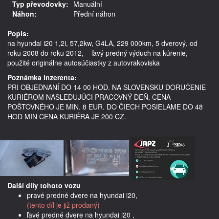
Typ převodovky:
Manuální
Náhon:
Přední náhon
Popis:
na hyundai i20 1,2i, 57,2kw, G4LA, 229 000km, 5 dverový, od 
roku 2008 do roku 2012,    ľavý predný výduch na kúrenie, 
Poznámka inzerenta:
PRI OBJEDNANÍ DO 14 00 HOD. NA SLOVENSKU DORUČENIE
KURIÉROM NASLEDUJÚCI PRACOVNÝ DEŇ. CENA
POŠTOVNÉHO JE MIN. 8 EUR. DO ČIECH POSIELAME DO 48
HOD MIN CENA KURIÉRA JE 200 CZ.
Další díly tohoto vozu
pravé predné dvere na hyundai i20,
(tento díl je již prodaný)
ľavé predné dvere na hyundai i20 ,