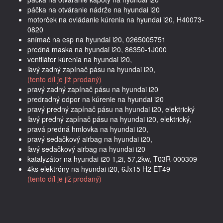
páčka na otváranie nádrže na hyundai i20
motorček na ovládanie kúrenia na hyundai i20, H40073-
0820
snímač na esp na hyundai i20, 0265005751
predná maska na hyundai i20, 86350-1J000
ventilátor kúrenia na hyundai i20,
ľavý zadný zapínač pásu na hyundai i20,
(tento díl je již prodaný)
pravý zadný zapínač pásu na hyundai i20
predradný odpor na kúrenie na hyundai i20
pravý predný zapínač pásu na hyundai i20, elektrický
ľavý predný zapínač pásu na hyundai i20, elektrický,
pravá predná hmlovka na hyundai i20,
pravý sedačkový airbag na hyundai i20,
ľavý sedačkový airbag na hyundai i20
katalyzátor na hyundai i20 1,2i, 57,2kw, T03R-000309
4ks elektróny na hyundai i20, 6Jx15 H2 ET49
(tento díl je již prodaný)