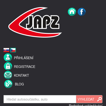
PŘIHLÁŠENÍ
REGISTRACE
KONTAKT
BLOG
Podrobné vyhledávání