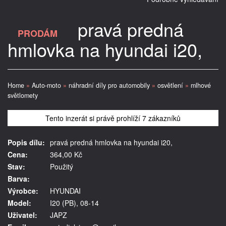
pravá predná
PRODÁM
hmlovka na hyundai i20,
Home
»
Auto-moto
»
náhradní díly pro automobily
»
osvětlení
»
mlhové
světlomety
Tento inzerát si právě prohlíží 7 zákazníků
Popis dílu:
pravá predná hmlovka na hyundai i20,
Cena:
364,00 Kč
Stav:
Použitý
Barva:
Výrobce:
HYUNDAI
Model:
I20 (PB), 08-14
Uživatel:
JAPZ