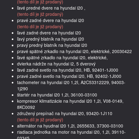
(tento díl je již prodaný)
ľavé predné dvere na hyundai i20 ,
(tento díl je již prodaný)
pravé zadné dvere na hyundai i20
(tento díl je již prodaný)
ľavé zadné dvere na hyundai i20
ľavý predný blatník na hyundai i20
pravý predný blatník na hyundai i20
pravé spätné zrkadlo na hyundai i20, elektrické, 20030422
ľavé spätné zrkadlo na hyundai i20, elektrické,
dvierka nádrže na hyundai i2, 5 dverový
ľavé zadné svetlo na hyundai i20, HB, 92401-1J000
pravé zadné svetlo na hyundai i20, HB, 92402-1J000
tachometer na hyundai i20 1,2I, A2C53312229, 94003-
1j290
štartér na hyundai i20 1,2i, 36100-03100
kompresor klimatizácie na hyundai i20 1,2i, V08-0149,
8KC0092
združený prepínač na hyundai i20, 93420-1J110
(tento díl je již prodaný)
alternátor na hyudnai i20 1,2i, 2655633, 37300-03100
riadiaca jednotka na motor na hyundai i20, 1,2i, 39110-
03345