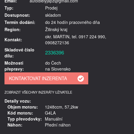
Email:
autodielyjapz@gmail.com
Typ:
Prodej
Dostupnost:
skladom
Termín dodání:
do 24 hodín pracovného dňa
Region:
Žilinský kraj
okr. MARTIN, tel. 0917 224 990,
Kontakt:
0908272136
Skladové číslo
2336396
dílu:
Možnosti
do Čech
přepravy:
na Slovensko
ZOBRAZIT VŠECHNY INZERÁTY UŽIVATELE
Detaily vozu:
Objem motoru:
1248ccm, 57,2kw
Kód motoru:
G4LA
Typ převodovky:
Manuální
Náhon:
Přední náhon