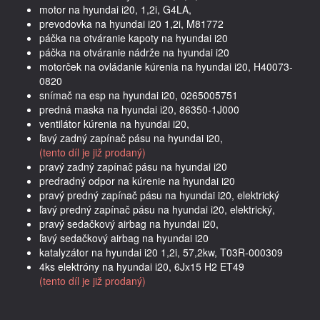
motor na hyundai i20, 1,2i, G4LA,
prevodovka na hyundai i20 1,2i, M81772
páčka na otváranie kapoty na hyundai i20
páčka na otváranie nádrže na hyundai i20
motorček na ovládanie kúrenia na hyundai i20, H40073-
0820
snímač na esp na hyundai i20, 0265005751
predná maska na hyundai i20, 86350-1J000
ventilátor kúrenia na hyundai i20,
ľavý zadný zapínač pásu na hyundai i20,
(tento díl je již prodaný)
pravý zadný zapínač pásu na hyundai i20
predradný odpor na kúrenie na hyundai i20
pravý predný zapínač pásu na hyundai i20, elektrický
ľavý predný zapínač pásu na hyundai i20, elektrický,
pravý sedačkový airbag na hyundai i20,
ľavý sedačkový airbag na hyundai i20
katalyzátor na hyundai i20 1,2i, 57,2kw, T03R-000309
4ks elektróny na hyundai i20, 6Jx15 H2 ET49
(tento díl je již prodaný)