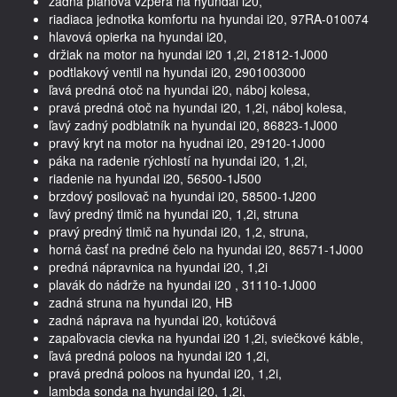
zadná planová vzpera na hyundai i20,
riadiaca jednotka komfortu na hyundai i20, 97RA-010074
hlavová opierka na hyundai i20,
držiak na motor na hyundai i20 1,2i, 21812-1J000
podtlakový ventil na hyundai i20, 2901003000
ľavá predná otoč na hyundai i20, náboj kolesa,
pravá predná otoč na hyundai i20, 1,2i, náboj kolesa,
ľavý zadný podblatník na hyundai i20, 86823-1J000
pravý kryt na motor na hyudnai i20, 29120-1J000
páka na radenie rýchlostí na hyundai i20, 1,2i,
riadenie na hyundai i20, 56500-1J500
brzdový posilovač na hyundai i20, 58500-1J200
ľavý predný tlmič na hyundai i20, 1,2i, struna
pravý predný tlmič na hyundai i20, 1,2, struna,
horná časť na predné čelo na hyundai i20, 86571-1J000
predná nápravnica na hyundai i20, 1,2i
plavák do nádrže na hyundai i20 , 31110-1J000
zadná struna na hyundai i20, HB
zadná náprava na hyundai i20, kotúčová
zapaľovacia cievka na hyundai i20 1,2i, sviečkové káble,
ľavá predná poloos na hyundai i20 1,2i,
pravá predná poloos na hyundai i20, 1,2i,
lambda sonda na hyundai i20, 1,2i,