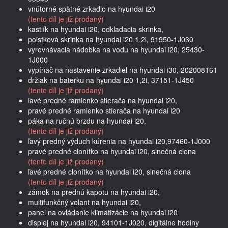
vnútorné spätné zrkadlo na hyundai i20
(tento díl je již prodaný)
kastlík na hyundai i20, odkladacia skrinka,
poistková skrinka na hyundai i20 1,2i, 91950-1J030
vyrovnávacia nádobka na vodu na hyundai i20, 25430-
1J000
vypínač na nastavenie zrkadiel na hyundai i30, 202008161
držiak na baterku na hyundai i20 1,2i, 37151-1J450
(tento díl je již prodaný)
ľavé predné ramienko stierača na hyundai i20,
pravé predné ramienko stierača na hyundai i20
páka na ručnú brzdu na hyundai i20,
(tento díl je již prodaný)
ľavý predný výduch kúrenia na hyundai i20,97460-1J000
pravé predné clonítko na hyundai i20, slnečná clona
(tento díl je již prodaný)
ľavé predné clonítko na hyundai i20, slnečná clona
(tento díl je již prodaný)
zámok na prednú kapotu na hyundai i20,
multifunkčný volant na hyundai i20,
panel na ovládanie klimatizácie na hyundai i20
displej na hyundai i20, 94101-1J020, digitálne hodiny