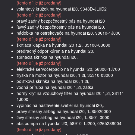
(tento díl je již prodaný)
volantový krúžok na hyundai i20, 9348D-JL0D2
(tento díl je již prodaný)
pravý zadný bezpečnostný pás na hyundai i20
ľavvý zadný bezpečnostný pás na hyundai i20,
nádobka na ostrekovače na hyundai i20, 98610-1J000
(tento díl je již prodaný)
škrtiaca klapka na hyundai i20 1,2i, 35100-03000
predradný odpor kúrenia na hyundai i20,
spínacia skrinka na hyundai i20,
(tento díl je již prodaný)
elektrické servočerpadlo na hyundai i20, 56300-1J700
tryska na motor na hyundai i20, 1,2i, 35310-03000
poistková skrinka na hyundai i20, 1,2i,
vodná príruba na hyundai i20 1,2i, zátka,
horný kryt na vzduchový filter na hyundai i20 1,2i, 28111-
1J000
vypínač na nastavenie svetiel na hyundai i20,.
pravý strešný airbag na hyundai i20, 1J85020000
ľavý strešný airbag na hyundai i20, 1J8501-0000
abs pumpa na hyundai i20, 58910-1J200, 0265238004
(tento díl je již prodaný)