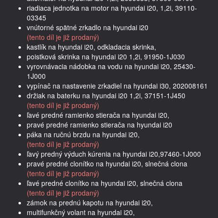
riadiaca jednotka na motor na hyundai i20, 1,2i, 39110-
03345
vnútorné spätné zrkadlo na hyundai i20
(tento díl je již prodaný)
kastlík na hyundai i20, odkladacia skrinka,
poistková skrinka na hyundai i20 1,2i, 91950-1J030
vyrovnávacia nádobka na vodu na hyundai i20, 25430-
1J000
vypínač na nastavenie zrkadiel na hyundai i30, 202008161
držiak na baterku na hyundai i20 1,2i, 37151-1J450
(tento díl je již prodaný)
ľavé predné ramienko stierača na hyundai i20,
pravé predné ramienko stierača na hyundai i20
páka na ručnú brzdu na hyundai i20,
(tento díl je již prodaný)
ľavý predný výduch kúrenia na hyundai i20,97460-1J000
pravé predné clonítko na hyundai i20, slnečná clona
(tento díl je již prodaný)
ľavé predné clonítko na hyundai i20, slnečná clona
(tento díl je již prodaný)
zámok na prednú kapotu na hyundai i20,
multifunkčný volant na hyundai i20,