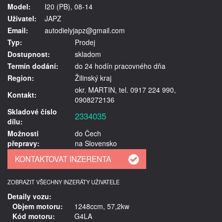
Model:
I20 (PB), 08-14
Uživatel:
JAPZ
Email:
autodielyjapz@gmail.com
Typ:
Prodej
Dostupnost:
skladom
Termín dodání:
do 24 hodín pracovného dňa
Region:
Žilinský kraj
okr. MARTIN, tel. 0917 224 990,
Kontakt:
0908272136
Skladové číslo
2334035
dílu:
Možnosti
do Čech
přepravy:
na Slovensko
ZOBRAZIT VŠECHNY INZERÁTY UŽIVATELE
Detaily vozu:
Objem motoru:
1248ccm, 57,2kw
Kód motoru:
G4LA