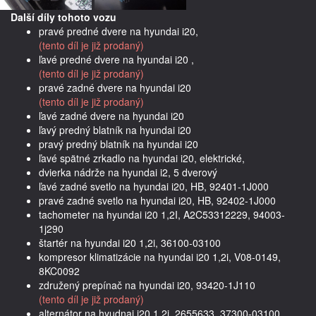
Další díly tohoto vozu
pravé predné dvere na hyundai i20,
(tento díl je již prodaný)
ľavé predné dvere na hyundai i20 ,
(tento díl je již prodaný)
pravé zadné dvere na hyundai i20
(tento díl je již prodaný)
ľavé zadné dvere na hyundai i20
ľavý predný blatník na hyundai i20
pravý predný blatník na hyundai i20
ľavé spätné zrkadlo na hyundai i20, elektrické,
dvierka nádrže na hyundai i2, 5 dverový
ľavé zadné svetlo na hyundai i20, HB, 92401-1J000
pravé zadné svetlo na hyundai i20, HB, 92402-1J000
tachometer na hyundai i20 1,2I, A2C53312229, 94003-
1j290
štartér na hyundai i20 1,2i, 36100-03100
kompresor klimatizácie na hyundai i20 1,2i, V08-0149,
8KC0092
združený prepínač na hyundai i20, 93420-1J110
(tento díl je již prodaný)
alternátor na hyudnai i20 1,2i, 2655633, 37300-03100