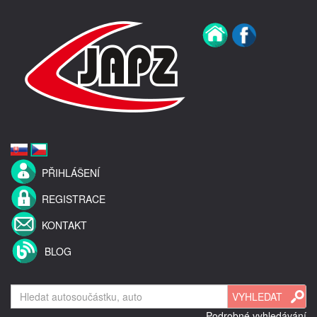
PŘIHLÁŠENÍ
REGISTRACE
KONTAKT
BLOG
Podrobné vyhledávání