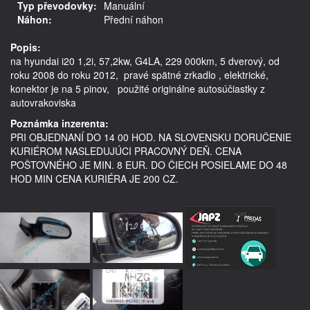
Typ převodovky:
Manuální
Náhon:
Přední náhon
Popis:
na hyundai i20 1,2i, 57,2kw, G4LA, 229 000km, 5 dverový, od 
roku 2008 do roku 2012,  pravé spätné zrkadlo , elektrické, 
konektor je na 5 pinov,   použité originálne autosúčiastky z 
autovrakoviska
Poznámka inzerenta:
PRI OBJEDNANÍ DO 14 00 HOD. NA SLOVENSKU DORUČENIE
KURIÉROM NASLEDUJÚCI PRACOVNÝ DEŇ. CENA
POŠTOVNÉHO JE MIN. 8 EUR. DO ČIECH POSIELAME DO 48
HOD MIN CENA KURIÉRA JE 200 CZ.