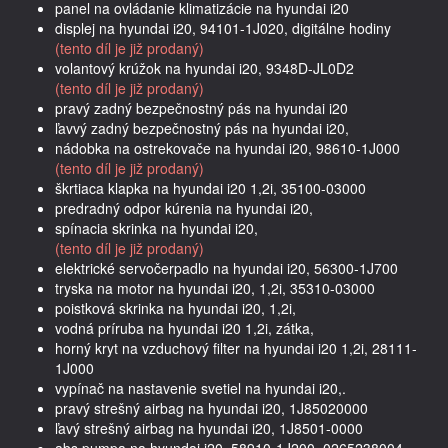
panel na ovládanie klimatizácie na hyundai i20
displej na hyundai i20, 94101-1J020, digitálne hodiny
(tento díl je již prodaný)
volantový krúžok na hyundai i20, 9348D-JL0D2
(tento díl je již prodaný)
pravý zadný bezpečnostný pás na hyundai i20
ľavvý zadný bezpečnostný pás na hyundai i20,
nádobka na ostrekovače na hyundai i20, 98610-1J000
(tento díl je již prodaný)
škrtiaca klapka na hyundai i20 1,2i, 35100-03000
predradný odpor kúrenia na hyundai i20,
spínacia skrinka na hyundai i20,
(tento díl je již prodaný)
elektrické servočerpadlo na hyundai i20, 56300-1J700
tryska na motor na hyundai i20, 1,2i, 35310-03000
poistková skrinka na hyundai i20, 1,2i,
vodná príruba na hyundai i20 1,2i, zátka,
horný kryt na vzduchový filter na hyundai i20 1,2i, 28111-
1J000
vypínač na nastavenie svetiel na hyundai i20,.
pravý strešný airbag na hyundai i20, 1J85020000
ľavý strešný airbag na hyundai i20, 1J8501-0000
abs pumpa na hyundai i20, 58910-1J200, 0265238004