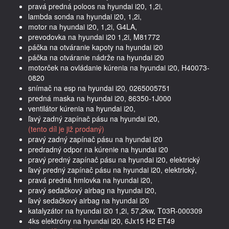
pravá predná poloos na hyundai i20, 1,2i,
lambda sonda na hyundai i20, 1,2i,
motor na hyundai i20, 1,2i, G4LA,
prevodovka na hyundai i20 1,2i, M81772
páčka na otváranie kapoty na hyundai i20
páčka na otváranie nádrže na hyundai i20
motorček na ovládanie kúrenia na hyundai i20, H40073-
0820
snímač na esp na hyundai i20, 0265005751
predná maska na hyundai i20, 86350-1J000
ventilátor kúrenia na hyundai i20,
ľavý zadný zapínač pásu na hyundai i20,
(tento díl je již prodaný)
pravý zadný zapínač pásu na hyundai i20
predradný odpor na kúrenie na hyundai i20
pravý predný zapínač pásu na hyundai i20, elektrický
ľavý predný zapínač pásu na hyundai i20, elektrický,
pravá predná hmlovka na hyundai i20,
pravý sedačkový airbag na hyundai i20,
ľavý sedačkový airbag na hyundai i20
katalyzátor na hyundai i20 1,2i, 57,2kw, T03R-000309
4ks elektróny na hyundai i20, 6Jx15 H2 ET49