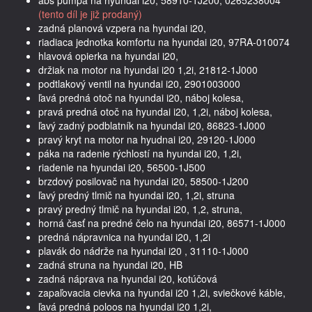
(tento díl je již prodaný)
zadná planová vzpera na hyundai i20,
riadiaca jednotka komfortu na hyundai i20, 97RA-010074
hlavová opierka na hyundai i20,
držiak na motor na hyundai i20 1,2i, 21812-1J000
podtlakový ventil na hyundai i20, 2901003000
ľavá predná otoč na hyundai i20, náboj kolesa,
pravá predná otoč na hyundai i20, 1,2i, náboj kolesa,
ľavý zadný podblatník na hyundai i20, 86823-1J000
pravý kryt na motor na hyudnai i20, 29120-1J000
páka na radenie rýchlostí na hyundai i20, 1,2i,
riadenie na hyundai i20, 56500-1J500
brzdový posilovač na hyundai i20, 58500-1J200
ľavý predný tlmič na hyundai i20, 1,2i, struna
pravý predný tlmič na hyundai i20, 1,2, struna,
horná časť na predné čelo na hyundai i20, 86571-1J000
predná nápravnica na hyundai i20, 1,2i
plavák do nádrže na hyundai i20 , 31110-1J000
zadná struna na hyundai i20, HB
zadná náprava na hyundai i20, kotúčová
zapaľovacia cievka na hyundai i20 1,2i, sviečkové káble,
ľavá predná poloos na hyundai i20 1,2i,