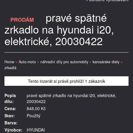
pravé spätné
PRODÁM
zrkadlo na hyundai i20,
elektrické, 20030422
Home
»
Auto-moto
»
náhradní díly pro automobily
»
karosárske diely
»
zrkadlá
Tento inzerát si právě prohlíží 1 zákazník
Popis
pravé spätné zrkadlo na hyundai i20, elektrické,
dílu:
20030422
Cena:
848,00 Kč
Stav:
Použitý
Barva:
Výrobce:
HYUNDAI