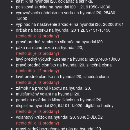
kastlík na hyundai i20, odkladacia skrinka,
poistková skrinka na hyundai i20 1,2i, 91950-1J030
vyrovnávacia nádobka na vodu na hyundai i20, 25430-
1J000
vypínač na nastavenie zrkadiel na hyundai i30, 202008161
držiak na baterku na hyundai i20 1,2i, 37151-1J450
(tento díl je již prodaný)
pravé predné ramienko stierača na hyundai i20
páka na ručnú brzdu na hyundai i20,
(tento díl je již prodaný)
ľavý predný výduch kúrenia na hyundai i20,97460-1J000
pravé predné clonítko na hyundai i20, slnečná clona
(tento díl je již prodaný)
ľavé predné clonítko na hyundai i20, slnečná clona
(tento díl je již prodaný)
zámok na prednú kapotu na hyundai i20,
multifunkčný volant na hyundai i20,
panel na ovládanie klimatizácie na hyundai i20
displej na hyundai i20, 94101-1J020, digitálne hodiny
(tento díl je již prodaný)
volantový krúžok na hyundai i20, 9348D-JL0D2
(tento díl je již prodaný)
pravý zadný bezpečnostný pás na hyundai i20