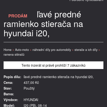
ľavé predné
PRODÁM
ramienko stierača na
hyundai i20,
Home
»
Auto-moto
»
náhradní díly pro automobily
»
sterače a ich díly
»
ramena stěračů
Tento inzerát si právě prohlíží 7 zákazníků
Popis dílu:
ľavé predné ramienko stierača na hyundai i20,
Cena:
437,00 Kč
Stav:
Použitý
Barva:
Výrobce:
HYUNDAI
Model:
I20 (PB), 08-14