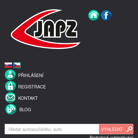
PŘIHLÁŠENÍ
REGISTRACE
KONTAKT
BLOG
Podrobné vyhledávání