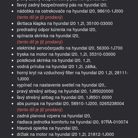
ľavvý zadný bezpečnostný pás na hyundai i20,
nádobka na ostrekovače na hyundai i20, 98610-1J000
(tento díl je již prodaný)
škrtiaca klapka na hyundai i20 1,2i, 35100-03000
predradný odpor kúrenia na hyundai i20,
spínacia skrinka na hyundai i20,
(tento díl je již prodaný)
elektrické servočerpadlo na hyundai i20, 56300-1J700
tryska na motor na hyundai i20, 1,2i, 35310-03000
poistková skrinka na hyundai i20, 1,2i,
vodná príruba na hyundai i20 1,2i, zátka,
horný kryt na vzduchový filter na hyundai i20 1,2i, 28111-
1J000
vypínač na nastavenie svetiel na hyundai i20,.
pravý strešný airbag na hyundai i20, 1J85020000
ľavý strešný airbag na hyundai i20, 1J8501-0000
abs pumpa na hyundai i20, 58910-1J200, 0265238004
(tento díl je již prodaný)
zadná planová vzpera na hyundai i20,
riadiaca jednotka komfortu na hyundai i20, 97RA-010074
hlavová opierka na hyundai i20,
držiak na motor na hyundai i20 1,2i, 21812-1J000