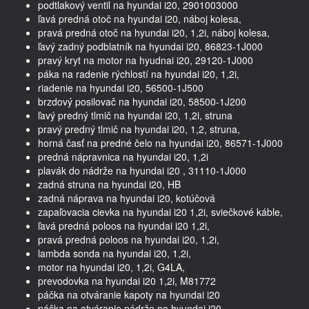
podtlakový ventil na hyundai i20, 2901003000
ľavá predná otoč na hyundai i20, náboj kolesa,
pravá predná otoč na hyundai i20, 1,2i, náboj kolesa,
ľavý zadný podblatník na hyundai i20, 86823-1J000
pravý kryt na motor na hyudnai i20, 29120-1J000
páka na radenie rýchlostí na hyundai i20, 1,2i,
riadenie na hyundai i20, 56500-1J500
brzdový posilovač na hyundai i20, 58500-1J200
ľavý predný tlmič na hyundai i20, 1,2i, struna
pravý predný tlmič na hyundai i20, 1,2, struna,
horná časť na predné čelo na hyundai i20, 86571-1J000
predná nápravnica na hyundai i20, 1,2i
plavák do nádrže na hyundai i20 , 31110-1J000
zadná struna na hyundai i20, HB
zadná náprava na hyundai i20, kotúčová
zapaľovacia cievka na hyundai i20 1,2i, sviečkové káble,
ľavá predná poloos na hyundai i20 1,2i,
pravá predná poloos na hyundai i20, 1,2i,
lambda sonda na hyundai i20, 1,2i,
motor na hyundai i20, 1,2i, G4LA,
prevodovka na hyundai i20 1,2i, M81772
páčka na otváranie kapoty na hyundai i20
páčka na otváranie nádrže na hyundai i20