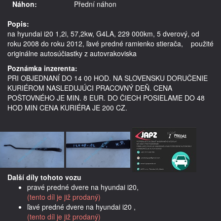
Náhon:
Přední náhon
Popis:
na hyundai i20 1,2i, 57,2kw, G4LA, 229 000km, 5 dverový, od 
roku 2008 do roku 2012, ľavé predné ramienko stierača,    použité 
Poznámka inzerenta:
PRI OBJEDNANÍ DO 14 00 HOD. NA SLOVENSKU DORUČENIE
KURIÉROM NASLEDUJÚCI PRACOVNÝ DEŇ. CENA
POŠTOVNÉHO JE MIN. 8 EUR. DO ČIECH POSIELAME DO 48
HOD MIN CENA KURIÉRA JE 200 CZ.
Další díly tohoto vozu
pravé predné dvere na hyundai i20,
(tento díl je již prodaný)
ľavé predné dvere na hyundai i20 ,
(tento díl je již prodaný)