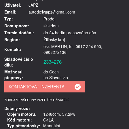
Uživatel:
JAPZ
Email:
autodielyjapz@gmail.com
Typ:
Prodej
Dostupnost:
skladom
Termín dodání:
do 24 hodín pracovného dňa
Region:
Žilinský kraj
okr. MARTIN, tel. 0917 224 990,
Kontakt:
0908272136
Skladové číslo
2334276
dílu:
Možnosti
do Čech
přepravy:
na Slovensko
ZOBRAZIT VŠECHNY INZERÁTY UŽIVATELE
Detaily vozu:
Objem motoru:
1248ccm, 57,2kw
Kód motoru:
G4LA
Typ převodovky:
Manuální