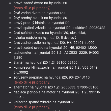
pravé zadné dvere na hyundai i20
(tento díl je již prodaný)
ľavé zadné dvere na hyundai i20
ľavý predný blatník na hyundai i20
pravý predný blatník na hyundai i20
pravé spätné zrkadlo na hyundai i20, elektrické, 20030422
ľavé spätné zrkadlo na hyundai i20, elektrické,
dvierka nádrže na hyundai i2, 5 dverový
ľavé zadné svetlo na hyundai i20, HB, 92401-1J000
pravé zadné svetlo na hyundai i20, HB, 92402-1J000
tachometer na hyundai i20 1,2I, A2C53312229, 94003-
1j290
štartér na hyundai i20 1,2i, 36100-03100
kompresor klimatizácie na hyundai i20 1,2i, V08-0149,
8KC0092
združený prepínač na hyundai i20, 93420-1J110
(tento díl je již prodaný)
alternátor na hyudnai i20 1,2i, 2655633, 37300-03100
riadiaca jednotka na motor na hyundai i20, 1,2i, 39110-
03345
vnútorné spätné zrkadlo na hyundai i20
(tento díl je již prodaný)