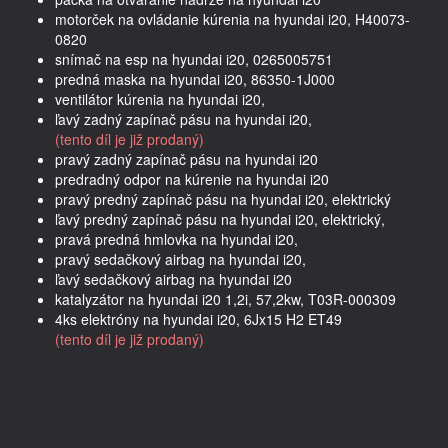
motorček na ovládanie kúrenia na hyundai i20, H40073-
0820
snímač na esp na hyundai i20, 0265005751
predná maska na hyundai i20, 86350-1J000
ventilátor kúrenia na hyundai i20,
ľavý zadný zapínač pásu na hyundai i20,
(tento díl je již prodaný)
pravý zadný zapínač pásu na hyundai i20
predradný odpor na kúrenie na hyundai i20
pravý predný zapínač pásu na hyundai i20, elektrický
ľavý predný zapínač pásu na hyundai i20, elektrický,
pravá predná hmlovka na hyundai i20,
pravý sedačkový airbag na hyundai i20,
ľavý sedačkový airbag na hyundai i20
katalyzátor na hyundai i20 1,2i, 57,2kw, T03R-000309
4ks elektróny na hyundai i20, 6Jx15 H2 ET49
(tento díl je již prodaný)