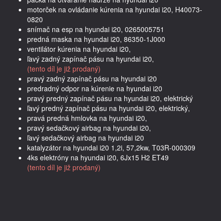
motorček na ovládanie kúrenia na hyundai i20, H40073-
0820
snímač na esp na hyundai i20, 0265005751
predná maska na hyundai i20, 86350-1J000
ventilátor kúrenia na hyundai i20,
ľavý zadný zapínač pásu na hyundai i20,
(tento díl je již prodaný)
pravý zadný zapínač pásu na hyundai i20
predradný odpor na kúrenie na hyundai i20
pravý predný zapínač pásu na hyundai i20, elektrický
ľavý predný zapínač pásu na hyundai i20, elektrický,
pravá predná hmlovka na hyundai i20,
pravý sedačkový airbag na hyundai i20,
ľavý sedačkový airbag na hyundai i20
katalyzátor na hyundai i20 1,2i, 57,2kw, T03R-000309
4ks elektróny na hyundai i20, 6Jx15 H2 ET49
(tento díl je již prodaný)