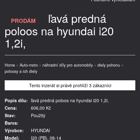
ľavá predná
PRODÁM
poloos na hyundai i20
1,2i,
Home
»
Auto-moto
»
náhradní díly pro automobily
»
diely pohonu
»
poloosy a ich diely
Tento inzerát si právě prohlíží 3 zákazníci
Popis dílu:
ľavá predná poloos na hyundai i20 1,2i,
Cena:
606,00 Kč
Stav:
Použitý
Barva:
Výrobce:
HYUNDAI
Model:
I20 (PB), 08-14