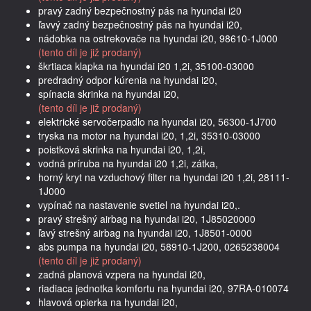
pravý zadný bezpečnostný pás na hyundai i20
ľavvý zadný bezpečnostný pás na hyundai i20,
nádobka na ostrekovače na hyundai i20, 98610-1J000
(tento díl je již prodaný)
škrtiaca klapka na hyundai i20 1,2i, 35100-03000
predradný odpor kúrenia na hyundai i20,
spínacia skrinka na hyundai i20,
(tento díl je již prodaný)
elektrické servočerpadlo na hyundai i20, 56300-1J700
tryska na motor na hyundai i20, 1,2i, 35310-03000
poistková skrinka na hyundai i20, 1,2i,
vodná príruba na hyundai i20 1,2i, zátka,
horný kryt na vzduchový filter na hyundai i20 1,2i, 28111-
1J000
vypínač na nastavenie svetiel na hyundai i20,.
pravý strešný airbag na hyundai i20, 1J85020000
ľavý strešný airbag na hyundai i20, 1J8501-0000
abs pumpa na hyundai i20, 58910-1J200, 0265238004
(tento díl je již prodaný)
zadná planová vzpera na hyundai i20,
riadiaca jednotka komfortu na hyundai i20, 97RA-010074
hlavová opierka na hyundai i20,