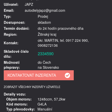
Uživatel:
JAPZ
Email:
autodielyjapz@gmail.com
Typ:
Prodej
Dostupnost:
skladom
Termín dodání:
do 24 hodín pracovného dňa
Region:
Žilinský kraj
okr. MARTIN, tel. 0917 224 990,
Kontakt:
0908272136
Skladové číslo
2334590
dílu:
Možnosti
do Čech
přepravy:
na Slovensko
ZOBRAZIT VŠECHNY INZERÁTY UŽIVATELE
Detaily vozu:
Objem motoru:
1248ccm, 57,2kw
Kód motoru:
G4LA
Typ převodovky:
Manuální