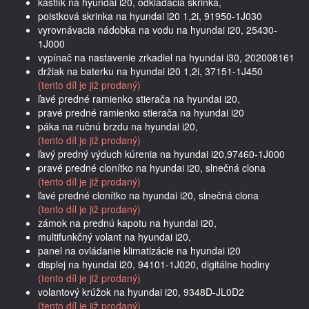
kastlík na hyundai i20, odkladacia skrinka,
poistková skrinka na hyundai i20 1,2i, 91950-1J030
vyrovnávacia nádobka na vodu na hyundai i20, 25430-
1J000
vypínač na nastavenie zrkadiel na hyundai i30, 202008161
držiak na baterku na hyundai i20 1,2i, 37151-1J450
(tento díl je již prodaný)
ľavé predné ramienko stierača na hyundai i20,
pravé predné ramienko stierača na hyundai i20
páka na ručnú brzdu na hyundai i20,
(tento díl je již prodaný)
ľavý predný výduch kúrenia na hyundai i20,97460-1J000
pravé predné clonítko na hyundai i20, slnečná clona
(tento díl je již prodaný)
ľavé predné clonítko na hyundai i20, slnečná clona
(tento díl je již prodaný)
zámok na prednú kapotu na hyundai i20,
multifunkčný volant na hyundai i20,
panel na ovládanie klimatizácie na hyundai i20
displej na hyundai i20, 94101-1J020, digitálne hodiny
(tento díl je již prodaný)
volantový krúžok na hyundai i20, 9348D-JL0D2
(tento díl je již prodaný)