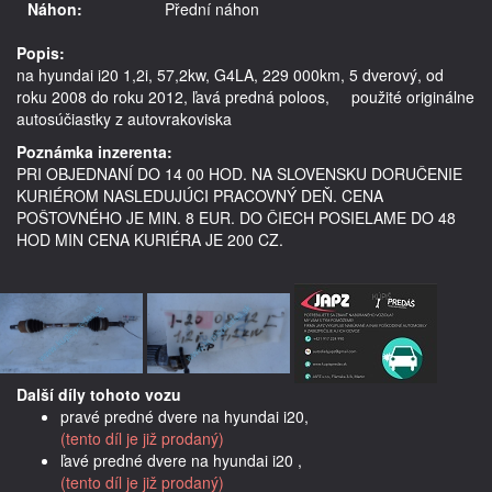
Náhon:
Přední náhon
Popis:
na hyundai i20 1,2i, 57,2kw, G4LA, 229 000km, 5 dverový, od 
roku 2008 do roku 2012, ľavá predná poloos,     použité originálne 
Poznámka inzerenta:
PRI OBJEDNANÍ DO 14 00 HOD. NA SLOVENSKU DORUČENIE
KURIÉROM NASLEDUJÚCI PRACOVNÝ DEŇ. CENA
POŠTOVNÉHO JE MIN. 8 EUR. DO ČIECH POSIELAME DO 48
HOD MIN CENA KURIÉRA JE 200 CZ.
Další díly tohoto vozu
pravé predné dvere na hyundai i20,
(tento díl je již prodaný)
ľavé predné dvere na hyundai i20 ,
(tento díl je již prodaný)