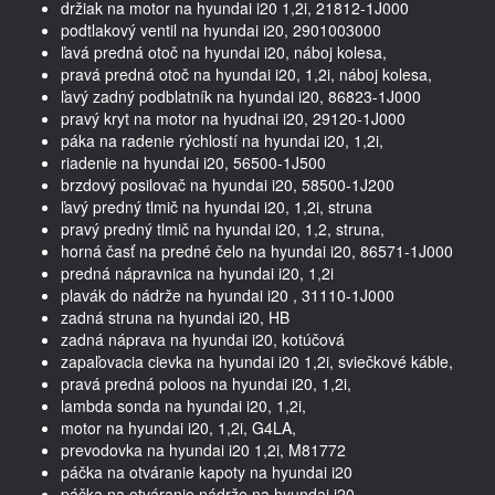
držiak na motor na hyundai i20 1,2i, 21812-1J000
podtlakový ventil na hyundai i20, 2901003000
ľavá predná otoč na hyundai i20, náboj kolesa,
pravá predná otoč na hyundai i20, 1,2i, náboj kolesa,
ľavý zadný podblatník na hyundai i20, 86823-1J000
pravý kryt na motor na hyudnai i20, 29120-1J000
páka na radenie rýchlostí na hyundai i20, 1,2i,
riadenie na hyundai i20, 56500-1J500
brzdový posilovač na hyundai i20, 58500-1J200
ľavý predný tlmič na hyundai i20, 1,2i, struna
pravý predný tlmič na hyundai i20, 1,2, struna,
horná časť na predné čelo na hyundai i20, 86571-1J000
predná nápravnica na hyundai i20, 1,2i
plavák do nádrže na hyundai i20 , 31110-1J000
zadná struna na hyundai i20, HB
zadná náprava na hyundai i20, kotúčová
zapaľovacia cievka na hyundai i20 1,2i, sviečkové káble,
pravá predná poloos na hyundai i20, 1,2i,
lambda sonda na hyundai i20, 1,2i,
motor na hyundai i20, 1,2i, G4LA,
prevodovka na hyundai i20 1,2i, M81772
páčka na otváranie kapoty na hyundai i20
páčka na otváranie nádrže na hyundai i20