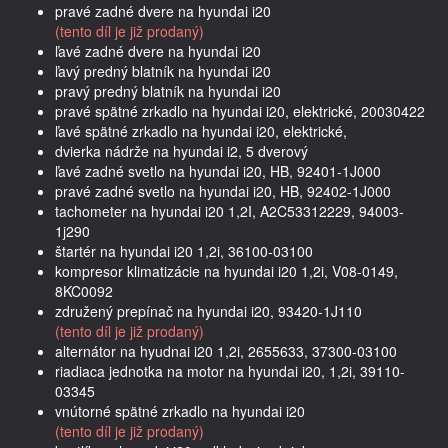
pravé zadné dvere na hyundai i20
(tento díl je již prodaný)
ľavé zadné dvere na hyundai i20
ľavý predný blatník na hyundai i20
pravý predný blatník na hyundai i20
pravé spätné zrkadlo na hyundai i20, elektrické, 20030422
ľavé spätné zrkadlo na hyundai i20, elektrické,
dvierka nádrže na hyundai i2, 5 dverový
ľavé zadné svetlo na hyundai i20, HB, 92401-1J000
pravé zadné svetlo na hyundai i20, HB, 92402-1J000
tachometer na hyundai i20 1,2I, A2C53312229, 94003-
1j290
štartér na hyundai i20 1,2i, 36100-03100
kompresor klimatizácie na hyundai i20 1,2i, V08-0149,
8KC0092
združený prepínač na hyundai i20, 93420-1J110
(tento díl je již prodaný)
alternátor na hyudnai i20 1,2i, 2655633, 37300-03100
riadiaca jednotka na motor na hyundai i20, 1,2i, 39110-
03345
vnútorné spätné zrkadlo na hyundai i20
(tento díl je již prodaný)