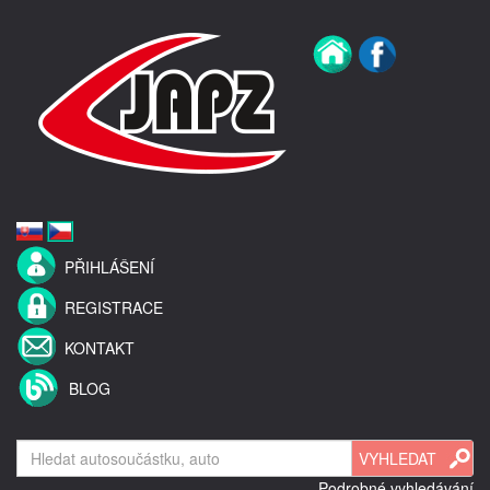
PŘIHLÁŠENÍ
REGISTRACE
KONTAKT
BLOG
Podrobné vyhledávání