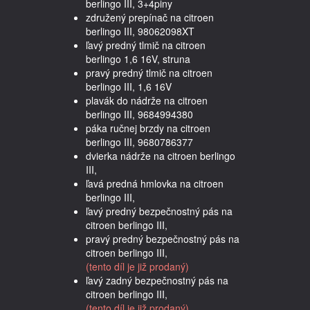
berlingo III, 3+4piny
združený prepínač na citroen
berlingo III, 98062098XT
ľavý predný tlmič na citroen
berlingo 1,6 16V, struna
pravý predný tlmič na citroen
berlingo III, 1,6 16V
plavák do nádrže na citroen
berlingo III, 9684994380
páka ručnej brzdy na citroen
berlingo III, 9680786377
dvierka nádrže na citroen berlingo
III,
ľavá predná hmlovka na citroen
berlingo III,
ľavý predný bezpečnostný pás na
citroen berlingo III,
pravý predný bezpečnostný pás na
citroen berlingo III,
(tento díl je již prodaný)
ľavý zadný bezpečnostný pás na
citroen berlingo III,
(tento díl je již prodaný)