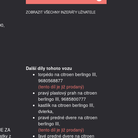
ZOBRAZIT VŠECHNY INZERÁTY UŽIVATELE
90,
Další díly tohoto vozu
torpédo na citroen berlingo III,
9680568877
(tento díl je již prodaný)
pravý plastový prah na citroen
berlingo III, 9685800777
kastlík na citroen berlingo III,
dvierka,
pravé predné dvere na citroen
berlingo III,
JE ZA 
(tento díl je již prodaný)
tky z 
ľavé predné dvere na citroen