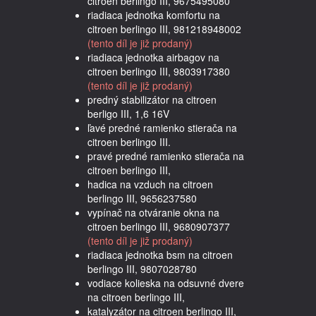
citroen berlingo III, 9675495080
riadiaca jednotka komfortu na
citroen berlingo III, 981218948002
(tento díl je již prodaný)
riadiaca jednotka airbagov na
citroen berlingo III, 9803917380
(tento díl je již prodaný)
predný stabilizátor na citroen
berligo III, 1,6 16V
ľavé predné ramienko stierača na
citroen berlingo III.
pravé predné ramienko stierača na
citroen berlingo III,
hadica na vzduch na citroen
berlingo III, 9656237580
vypínač na otváranie okna na
citroen berlingo III, 9680907377
(tento díl je již prodaný)
riadiaca jednotka bsm na citroen
berlingo III, 9807028780
vodiace kolieska na odsuvné dvere
na citroen berlingo III,
katalyzátor na citroen berlingo III,