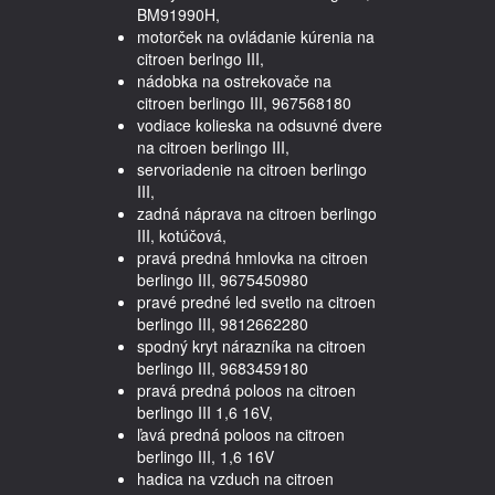
BM91990H,
motorček na ovládanie kúrenia na
citroen berlngo III,
nádobka na ostrekovače na
citroen berlingo III, 967568180
vodiace kolieska na odsuvné dvere
na citroen berlingo III,
servoriadenie na citroen berlingo
III,
zadná náprava na citroen berlingo
III, kotúčová,
pravá predná hmlovka na citroen
berlingo III, 9675450980
pravé predné led svetlo na citroen
berlingo III, 9812662280
spodný kryt nárazníka na citroen
berlingo III, 9683459180
pravá predná poloos na citroen
berlingo III 1,6 16V,
ľavá predná poloos na citroen
berlingo III, 1,6 16V
hadica na vzduch na citroen