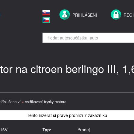
PŘIHLÁŠENÍ
REG
tor na citroen berlingo III, 
příslušenství
»
vstřikovací trysky motora
Tento inzerát si právě prohlíží 7 zákazníků
 16V,
Typ:
Prodej