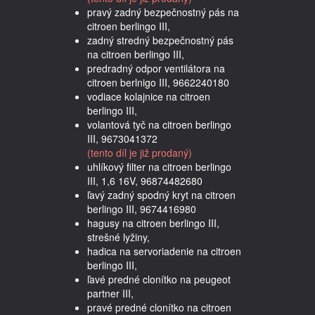
pravý zadný bezpečnostný pás na
citroen berlingo III,
zadný stredný bezpečnostný pás
na citroen berlingo III,
predradný odpor ventilátora na
citroen berlnigo III, 9662240180
vodiace kolajnice na citroen
berlingo III,
volantová tyč na citroen berlingo
III, 9673041372
(tento díl je již prodaný)
uhlíkový filter na citroen berlingo
III, 1,6 16V, 96874482680
ľavý zadný spodný kryt na citroen
berlingo III, 9674416980
hagusy na citroen berlingo III,
strešné lyžiny,
hadica na servoriadenie na citroen
berlingo III,
ľavé predné clonítko na peugeot
partner III,
pravé predné clonítko na citroen