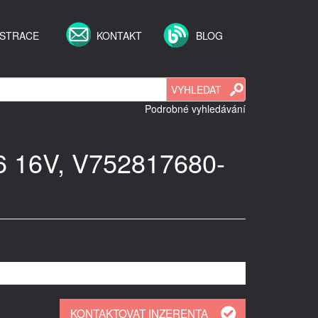
ISTRACE
KONTAKT
BLOG
Podrobné vyhledávání
1,6 16V, V752817680-