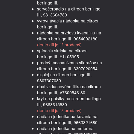
berlingo III,
servočerpadlo na citroen berlingo
III, 9813664780
vyrovnávacia nádobka na citroen
berlingo III,
nádobka na brzdovú kvapalinu na
citroen berlingo III, 9654002180
(tento díl je již prodaný)
spínacia skrinka na citroen
berlingo III, E1105995
predný mechanizmus stieračov na
citroen berlingo III, 3397020954
displej na citroen berlingo III,
9807307080
obal vzduchového filtra na citroen
berlingo III, V7609546-80
kryt na poistky na citroen berlingo
III, 9663615580
(tento díl je již prodaný)
riadiaca jednotka parkovania na
citroen berlingo III, 9663821680
riadiaca jednotka na motor na