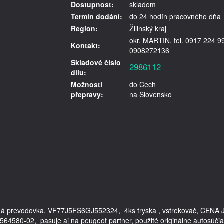
Dostupnost:
skladom
Termín dodání:
do 24 hodín pracovného dňa
Region:
Žilinský kraj
okr. MARTIN, tel. 0917 224 9
Kontakt:
0908272136
Skladové číslo
2986112
dílu:
Možnosti
do Čech
přepravy:
na Slovensko
ostná prevodovka, VF77J5FS6GJ552324,  4ks tryska , vstrekovač, CENA 
4580-02,  pasuje aj na peugeot partner, použité originálne autosúčias