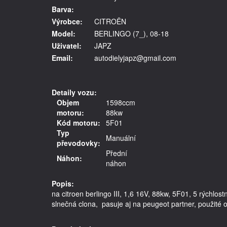
Barva:
Výrobce:
CITROËN
Model:
BERLINGO (7_), 08-18
Uživatel:
JAPZ
Email:
autodielyjapz@gmail.com
Detaily vozu:
Objem
1598ccm
motoru:
88kw
Kód motoru:
5F01
Typ
Manuální
převodovky:
Přední
Náhon:
náhon
Popis:
na citroen berlingo III, 1,6 16V, 88kw, 5F01, 5 rýchl
slnečná clona,  pasuje aj na peugeot partner, použité o