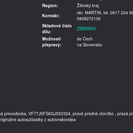
Region:
Žilinský kraj
okr. MARTIN, tel. 0917 224 9
Kontakt:
0908272136
Skladové číslo
2985804
dílu:
Možnosti
do Čech
přepravy:
na Slovensko
ostná prevodovka, VF77J5FS6GJ552324, pravé predné clonítko , pravá pr
riginálne autosúčiastky z autovrakoviska
