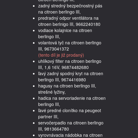
zadný stredný bezpečnostný pás
na citroen berlingo III,
predradný odpor ventilátora na
citroen berlnigo III, 9662240180
vodiace kolajnice na citroen
berlingo III,
volantová tyč na citroen berlingo
III, 9673041372
(tento díl je již prodaný)
uhlíkový filter na citroen berlingo
III, 1,6 16V, 96874482680
ľavý zadný spodný kryt na citroen
berlingo III, 9674416980
hagusy na citroen berlingo III,
strešné lyžiny,
hadica na servoriadenie na citroen
berlingo III,
ľavé predné clonítko na peugeot
partner III,
servočerpadlo na citroen berlingo
III, 9813664780
vyrovnávacia nádobka na citroen