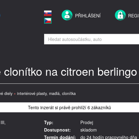
PŘIHLÁŠENÍ
REG
clonítko na citroen berlingo I
vé diely
»
interiérové plasty, madlá, clonítka
Tento inzerát si právě prohlíží 6 zákazníků
II,
Typ:
Prodej
Dostupnost:
skladom
Termín dodání:
do 24 hodín pracovného dňa