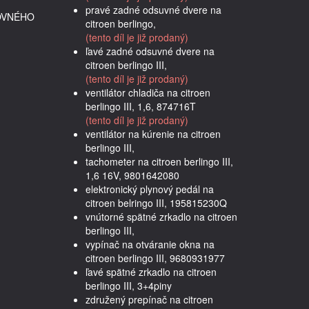
pravé zadné odsuvné dvere na
OVNÉHO
citroen berlingo,
(tento díl je již prodaný)
ľavé zadné odsuvné dvere na
citroen berlingo III,
(tento díl je již prodaný)
ventilátor chladiča na citroen
berlingo III, 1,6, 874716T
(tento díl je již prodaný)
ventilátor na kúrenie na citroen
berlingo III,
tachometer na citroen berlingo III,
1,6 16V, 9801642080
elektronický plynový pedál na
citroen belringo III, 195815230Q
vnútorné spätné zrkadlo na citroen
berlingo III,
vypínač na otváranie okna na
citroen berlingo III, 9680931977
ľavé spätné zrkadlo na citroen
berlingo III, 3+4piny
združený prepínač na citroen