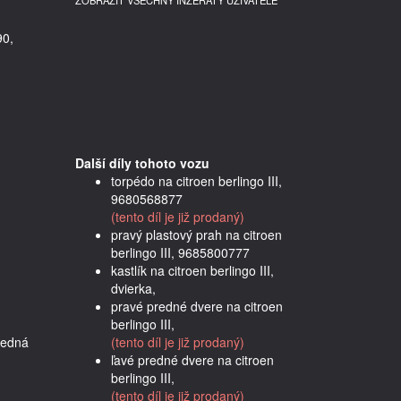
ZOBRAZIT VŠECHNY INZERÁTY UŽIVATELE
90,
Další díly tohoto vozu
torpédo na citroen berlingo III,
9680568877
(tento díl je již prodaný)
pravý plastový prah na citroen
berlingo III, 9685800777
kastlík na citroen berlingo III,
dvierka,
pravé predné dvere na citroen
berlingo III,
edná 
(tento díl je již prodaný)
ľavé predné dvere na citroen
berlingo III,
(tento díl je již prodaný)