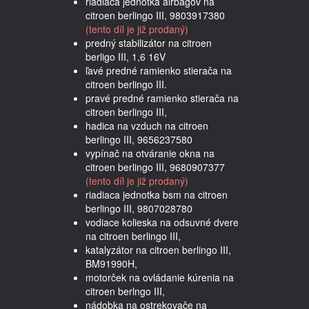
riadiaca jednotka airbagov na
citroen berlingo III, 9803917380
(tento díl je již prodaný)
predný stabilizátor na citroen
berligo III, 1,6 16V
ľavé predné ramienko stierača na
citroen berlingo III.
pravé predné ramienko stierača na
citroen berlingo III,
hadica na vzduch na citroen
berlingo III, 9656237580
vypínač na otváranie okna na
citroen berlingo III, 9680907377
(tento díl je již prodaný)
riadiaca jednotka bsm na citroen
berlingo III, 9807028780
vodiace kolieska na odsuvné dvere
na citroen berlingo III,
katalyzátor na citroen berlingo III,
BM91990H,
motorček na ovládanie kúrenia na
citroen berlngo III,
nádobka na ostrekovače na