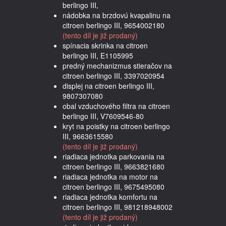
berlingo III,
nádobka na brzdovú kvapalinu na
citroen berlingo III, 9654002180
(tento díl je již prodaný)
spínacia skrinka na citroen
berlingo III, E1105995
predný mechanizmus stieračov na
citroen berlingo III, 3397020954
displej na citroen berlingo III,
9807307080
obal vzduchového filtra na citroen
berlingo III, V7609546-80
kryt na poistky na citroen berlingo
III, 9663615580
(tento díl je již prodaný)
riadiaca jednotka parkovania na
citroen berlingo III, 9663821680
riadiaca jednotka na motor na
citroen berlingo III, 9675495080
riadiaca jednotka komfortu na
citroen berlingo III, 981218948002
(tento díl je již prodaný)