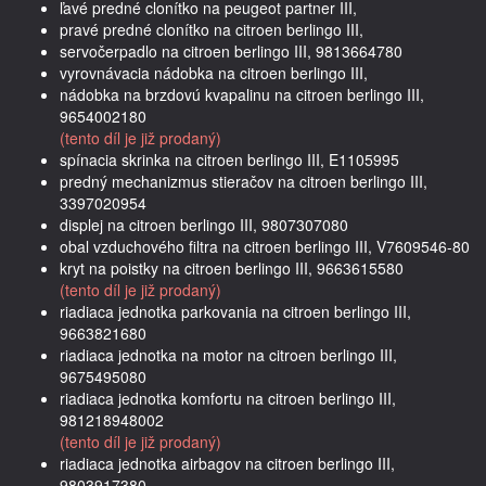
ľavé predné clonítko na peugeot partner III,
pravé predné clonítko na citroen berlingo III,
servočerpadlo na citroen berlingo III, 9813664780
vyrovnávacia nádobka na citroen berlingo III,
nádobka na brzdovú kvapalinu na citroen berlingo III,
9654002180
(tento díl je již prodaný)
spínacia skrinka na citroen berlingo III, E1105995
predný mechanizmus stieračov na citroen berlingo III,
3397020954
displej na citroen berlingo III, 9807307080
obal vzduchového filtra na citroen berlingo III, V7609546-80
kryt na poistky na citroen berlingo III, 9663615580
(tento díl je již prodaný)
riadiaca jednotka parkovania na citroen berlingo III,
9663821680
riadiaca jednotka na motor na citroen berlingo III,
9675495080
riadiaca jednotka komfortu na citroen berlingo III,
981218948002
(tento díl je již prodaný)
riadiaca jednotka airbagov na citroen berlingo III,
9803917380