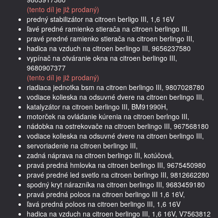
(tento díl je již prodaný)
predný stabilizátor na citroen berligo III, 1,6 16V
ľavé predné ramienko stierača na citroen berlingo III.
pravé predné ramienko stierača na citroen berlingo III,
hadica na vzduch na citroen berlingo III, 9656237580
vypínač na otváranie okna na citroen berlingo III,
9680907377
(tento díl je již prodaný)
riadiaca jednotka bsm na citroen berlingo III, 9807028780
vodiace kolieska na odsuvné dvere na citroen berlingo III,
katalyzátor na citroen berlingo III, BM91990H,
motorček na ovládanie kúrenia na citroen berlngo III,
nádobka na ostrekovače na citroen berlingo III, 967568180
vodiace kolieska na odsuvné dvere na citroen berlingo III,
servoriadenie na citroen berlingo III,
zadná náprava na citroen berlingo III, kotúčová,
pravá predná hmlovka na citroen berlingo III, 9675450980
pravé predné led svetlo na citroen berlingo III, 9812662280
spodný kryt nárazníka na citroen berlingo III, 9683459180
pravá predná poloos na citroen berlingo III 1,6 16V,
ľavá predná poloos na citroen berlingo III, 1,6 16V
hadica na vzduch na citroen berlingo III, 1,6 16V, V7563812