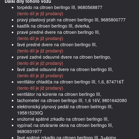
Další díly tohoto vozu
torpédo na citroen berlingo III, 9680568877
(tento díl je již prodaný)
pravý plastový prah na citroen berlingo III, 9685800777
kastlík na citroen berlingo III, dvierka,
pravé predné dvere na citroen berlingo III,
(tento díl je již prodaný)
ľavé predné dvere na citroen berlingo III,
(tento díl je již prodaný)
pravé zadné odsuvné dvere na citroen berlingo,
(tento díl je již prodaný)
ľavé zadné odsuvné dvere na citroen berlingo III,
(tento díl je již prodaný)
ventilátor chladiča na citroen berlingo III, 1,6, 874716T
(tento díl je již prodaný)
ventilátor na kúrenie na citroen berlingo III,
tachometer na citroen berlingo III, 1,6 16V, 9801642080
elektronický plynový pedál na citroen belringo III,
195815230Q
vnútorné spätné zrkadlo na citroen berlingo III,
vypínač na otváranie okna na citroen berlingo III,
9680931977
ľavé spätné zrkadlo na citroen berlingo III, 3+4piny