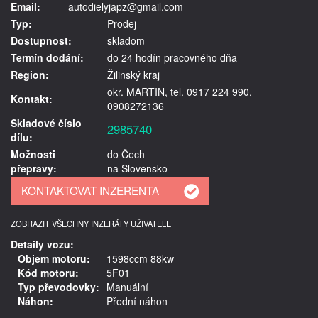
Email:
autodielyjapz@gmail.com
Typ:
Prodej
Dostupnost:
skladom
Termín dodání:
do 24 hodín pracovného dňa
Region:
Žilinský kraj
okr. MARTIN, tel. 0917 224 990,
Kontakt:
0908272136
Skladové číslo
2985740
dílu:
Možnosti
do Čech
přepravy:
na Slovensko
ZOBRAZIT VŠECHNY INZERÁTY UŽIVATELE
Detaily vozu:
Objem motoru:
1598ccm 88kw
Kód motoru:
5F01
Typ převodovky:
Manuální
Náhon:
Přední náhon