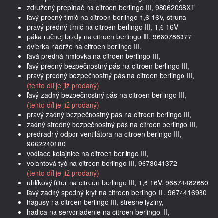
združený prepínač na citroen berlingo III, 98062098XT
ľavý predný tlmič na citroen berlingo 1,6 16V, struna
pravý predný tlmič na citroen berlingo III, 1,6 16V
páka ručnej brzdy na citroen berlingo III, 9680786377
dvierka nádrže na citroen berlingo III,
ľavá predná hmlovka na citroen berlingo III,
ľavý predný bezpečnostný pás na citroen berlingo III,
pravý predný bezpečnostný pás na citroen berlingo III,
(tento díl je již prodaný)
ľavý zadný bezpečnostný pás na citroen berlingo III,
(tento díl je již prodaný)
pravý zadný bezpečnostný pás na citroen berlingo III,
zadný stredný bezpečnostný pás na citroen berlingo III,
predradný odpor ventilátora na citroen berlnigo III,
9662240180
vodiace kolajnice na citroen berlingo III,
volantová tyč na citroen berlingo III, 9673041372
(tento díl je již prodaný)
uhlíkový filter na citroen berlingo III, 1,6 16V, 96874482680
ľavý zadný spodný kryt na citroen berlingo III, 9674416980
hagusy na citroen berlingo III, strešné lyžiny,
hadica na servoriadenie na citroen berlingo III,