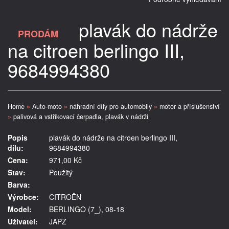
plavák do nádrže
PRODÁM
na citroen berlingo III,
9684994380
Home
»
Auto-moto
»
náhradní díly pro automobily
»
motor a příslušenství
»
palivová a vstřikovací čerpadla, plavák v nádrži
Popis
plavák do nádrže na citroen berlingo III,
dílu:
9684994380
Cena:
971,00 Kč
Stav:
Použitý
Barva:
Výrobce:
CITROËN
Model:
BERLINGO (7_), 08-18
Uživatel:
JAPZ