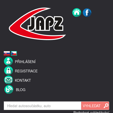
PŘIHLÁŠENÍ
REGISTRACE
KONTAKT
BLOG
Podrobné vyhledávání