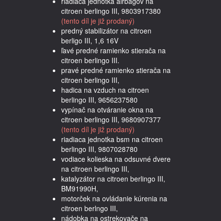
riadiaca jednotka airbagov na
citroen berlingo III, 9803917380
(tento díl je již prodaný)
predný stabilizátor na citroen
berligo III, 1,6 16V
ľavé predné ramienko stierača na
citroen berlingo III.
pravé predné ramienko stierača na
citroen berlingo III,
hadica na vzduch na citroen
berlingo III, 9656237580
vypínač na otváranie okna na
citroen berlingo III, 9680907377
(tento díl je již prodaný)
riadiaca jednotka bsm na citroen
berlingo III, 9807028780
vodiace kolieska na odsuvné dvere
na citroen berlingo III,
katalyzátor na citroen berlingo III,
BM91990H,
motorček na ovládanie kúrenia na
citroen berlngo III,
nádobka na ostrekovače na