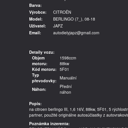
Barva:
Výrobce:
CITROËN
Model:
BERLINGO (7_), 08-18
Uživatel:
JAPZ
Email:
autodielyjapz@gmail.com
Detaily vozu:
Objem
1598ccm
motoru:
88kw
Kód motoru:
5F01
Typ
Manuální
převodovky:
Přední
Náhon:
náhon
Popis:
na citroen berlingo III, 1,6 16V, 88kw, 5F01, 5 rýchl
Poznámka inzerenta: