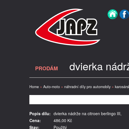
dvierka nádrž
PRODÁM
Home
»
Auto-moto
»
náhradní díly pro automobily
»
karosárs
Popis dílu:
dvierka nádrže na citroen berlingo III,
Cena:
486,00 Kč
Stav:
Použitý