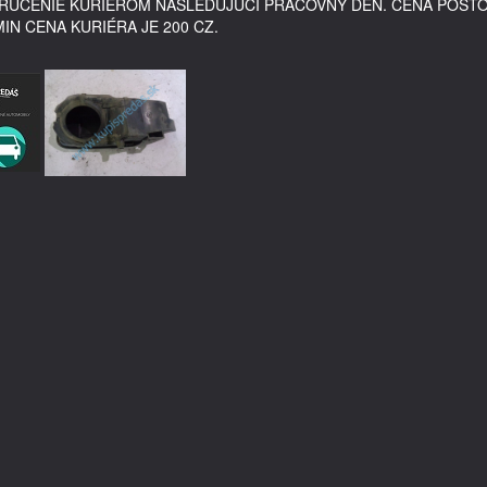
DORUČENIE KURIÉROM NASLEDUJÚCI PRACOVNÝ DEŇ. CENA POŠT
MIN CENA KURIÉRA JE 200 CZ.