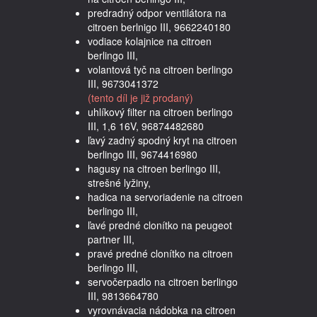
predradný odpor ventilátora na
citroen berlnigo III, 9662240180
vodiace kolajnice na citroen
berlingo III,
volantová tyč na citroen berlingo
III, 9673041372
(tento díl je již prodaný)
uhlíkový filter na citroen berlingo
III, 1,6 16V, 96874482680
ľavý zadný spodný kryt na citroen
berlingo III, 9674416980
hagusy na citroen berlingo III,
strešné lyžiny,
hadica na servoriadenie na citroen
berlingo III,
ľavé predné clonítko na peugeot
partner III,
pravé predné clonítko na citroen
berlingo III,
servočerpadlo na citroen berlingo
III, 9813664780
vyrovnávacia nádobka na citroen