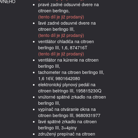
OVNÉHO
pravé zadné odsuvné dvere na
citroen berlingo,
(tento díl je již prodaný)
ľavé zadné odsuvné dvere na
citroen berlingo III,
(tento díl je již prodaný)
ventilátor chladiča na citroen
berlingo III, 1,6, 874716T
(tento díl je již prodaný)
ventilátor na kúrenie na citroen
berlingo III,
tachometer na citroen berlingo III,
1,6 16V, 9801642080
elektronický plynový pedál na
citroen belringo III, 195815230Q
vnútorné spätné zrkadlo na citroen
berlingo III,
vypínač na otváranie okna na
citroen berlingo III, 9680931977
ľavé spätné zrkadlo na citroen
berlingo III, 3+4piny
združený prepínač na citroen