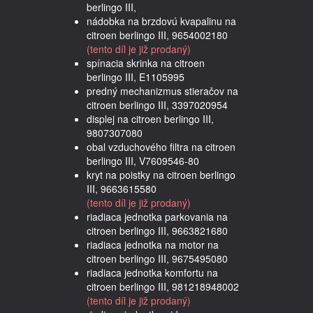
berlingo III,
nádobka na brzdovú kvapalinu na
citroen berlingo III, 9654002180
(tento díl je již prodaný)
spínacia skrinka na citroen
berlingo III, E1105995
predný mechanizmus stieračov na
citroen berlingo III, 3397020954
displej na citroen berlingo III,
9807307080
obal vzduchového filtra na citroen
berlingo III, V7609546-80
kryt na poistky na citroen berlingo
III, 9663615580
(tento díl je již prodaný)
riadiaca jednotka parkovania na
citroen berlingo III, 9663821680
riadiaca jednotka na motor na
citroen berlingo III, 9675495080
riadiaca jednotka komfortu na
citroen berlingo III, 981218948002
(tento díl je již prodaný)