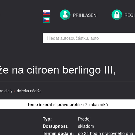
PŘIHLÁŠENÍ
REG
e na citroen berlingo III,
ke diely
»
dvierka nádrže
Tento inzerát si právě prohlíží 7 zákazníků
Typ:
Prodej
Dostupnost:
skladom
Termín dodání:
do 24 hodín pracovného dňa