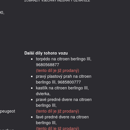
ZOBRAZIT VŠECHNY INZERÁTY UŽIVATELE
90,
Další díly tohoto vozu
torpédo na citroen berlingo III,
9680568877
(tento díl je již prodaný)
pravý plastový prah na citroen
berlingo III, 9685800777
kastlík na citroen berlingo III,
dvierka,
pravé predné dvere na citroen
berlingo III,
 peugeot 
(tento díl je již prodaný)
ľavé predné dvere na citroen
berlingo III,
(tento díl je již prodaný)