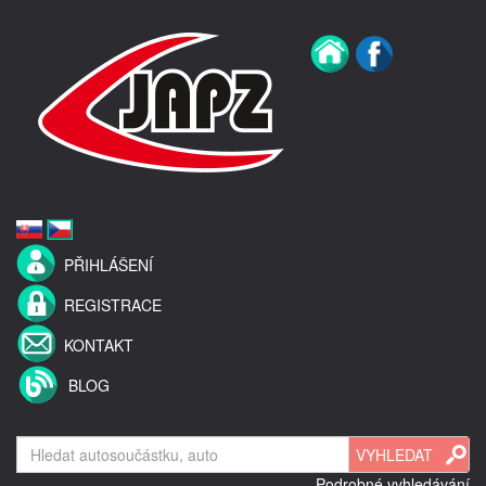
PŘIHLÁŠENÍ
REGISTRACE
KONTAKT
BLOG
Podrobné vyhledávání