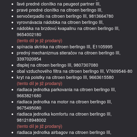
ľavé predné clonítko na peugeot partner III,
pravé predné clonítko na citroen berlingo III,
servočerpadlo na citroen berlingo III, 9813664780
vyrovnávacia nádobka na citroen berlingo III,
nádobka na brzdovú kvapalinu na citroen berlingo III,
9654002180
(tento díl je již prodaný)
spínacia skrinka na citroen berlingo III, E1105995
predný mechanizmus stieračov na citroen berlingo III,
3397020954
displej na citroen berlingo III, 9807307080
obal vzduchového filtra na citroen berlingo III, V7609546-80
kryt na poistky na citroen berlingo III, 9663615580
(tento díl je již prodaný)
riadiaca jednotka parkovania na citroen berlingo III,
9663821680
riadiaca jednotka na motor na citroen berlingo III,
9675495080
riadiaca jednotka komfortu na citroen berlingo III,
981218948002
(tento díl je již prodaný)
riadiaca jednotka airbagov na citroen berlingo III,