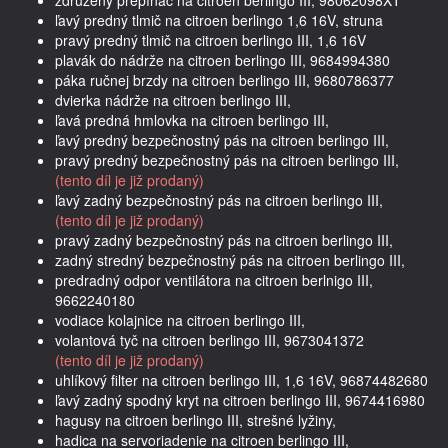
ľavý predný tlmič na citroen berlingo 1,6 16V, struna
pravý predný tlmič na citroen berlingo III, 1,6 16V
plavák do nádrže na citroen berlingo III, 9684994380
páka ručnej brzdy na citroen berlingo III, 9680786377
dvierka nádrže na citroen berlingo III,
ľavá predná hmlovka na citroen berlingo III,
ľavý predný bezpečnostný pás na citroen berlingo III,
pravý predný bezpečnostný pás na citroen berlingo III,
(tento díl je již prodaný)
ľavý zadný bezpečnostný pás na citroen berlingo III,
(tento díl je již prodaný)
pravý zadný bezpečnostný pás na citroen berlingo III,
zadný stredný bezpečnostný pás na citroen berlingo III,
predradný odpor ventilátora na citroen berlnigo III,
9662240180
vodiace kolajnice na citroen berlingo III,
volantová tyč na citroen berlingo III, 9673041372
(tento díl je již prodaný)
uhlíkový filter na citroen berlingo III, 1,6 16V, 96874482680
ľavý zadný spodný kryt na citroen berlingo III, 9674416980
hagusy na citroen berlingo III, strešné lyžiny,
hadica na servoriadenie na citroen berlingo III,