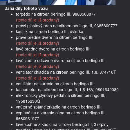
Další díly tohoto vozu
torpédo na citroen berlingo III, 9680568877
(tento díl je již prodaný)
pravý plastový prah na citroen berlingo III, 9685800777
kastlík na citroen berlingo III, dvierka,
pravé predné dvere na citroen berlingo III,
(tento díl je již prodaný)
ľavé predné dvere na citroen berlingo III,
(tento díl je již prodaný)
ľavé zadné odsuvné dvere na citroen berlingo III,
(tento díl je již prodaný)
ventilátor chladiča na citroen berlingo III, 1,6, 874716T
(tento díl je již prodaný)
ventilátor na kúrenie na citroen berlingo III,
tachometer na citroen berlingo III, 1,6 16V, 9801642080
elektronický plynový pedál na citroen belringo III,
195815230Q
vnútorné spätné zrkadlo na citroen berlingo III,
vypínač na otváranie okna na citroen berlingo III,
9680931977
ľavé spätné zrkadlo na citroen berlingo III, 3+4piny
združený prepínač na citroen berlingo III, 98062098XT