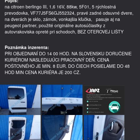
Popis:
na citroen berlingo III, 1,6 16V, 88kw, 5F01, 5 rýchlostná 
prevodovka, VF77J5FS6GJ552324, pravé zadné odsuvné dvere, 
na dverách je sklo, zámok, vonkajšia kľučka,   pasuje aj na 
peugeot partner, použité originálne autosúčiastky z 
autovrakoviska opreté pri schodoch, BEZ OTEROVEJ LIŠTY

Poznámka inzerenta:
PRI OBJEDNANÍ DO 14 00 HOD. NA SLOVENSKU DORUČENIE
KURIÉROM NASLEDUJÚCI PRACOVNÝ DEŇ. CENA
POŠTOVNÉHO JE MIN. 8 EUR. DO ČIECH POSIELAME DO 48
HOD MIN CENA KURIÉRA JE 200 CZ.