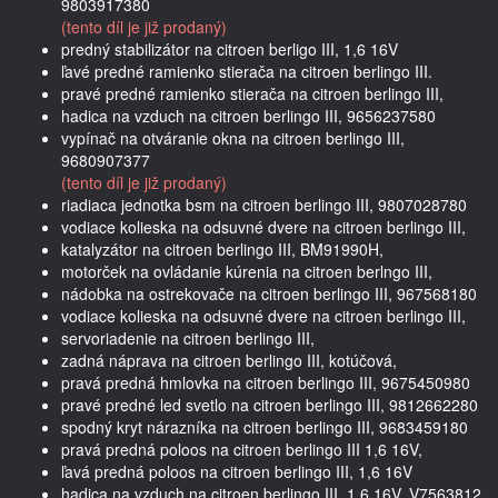
9803917380
(tento díl je již prodaný)
predný stabilizátor na citroen berligo III, 1,6 16V
ľavé predné ramienko stierača na citroen berlingo III.
pravé predné ramienko stierača na citroen berlingo III,
hadica na vzduch na citroen berlingo III, 9656237580
vypínač na otváranie okna na citroen berlingo III,
9680907377
(tento díl je již prodaný)
riadiaca jednotka bsm na citroen berlingo III, 9807028780
vodiace kolieska na odsuvné dvere na citroen berlingo III,
katalyzátor na citroen berlingo III, BM91990H,
motorček na ovládanie kúrenia na citroen berlngo III,
nádobka na ostrekovače na citroen berlingo III, 967568180
vodiace kolieska na odsuvné dvere na citroen berlingo III,
servoriadenie na citroen berlingo III,
zadná náprava na citroen berlingo III, kotúčová,
pravá predná hmlovka na citroen berlingo III, 9675450980
pravé predné led svetlo na citroen berlingo III, 9812662280
spodný kryt nárazníka na citroen berlingo III, 9683459180
pravá predná poloos na citroen berlingo III 1,6 16V,
ľavá predná poloos na citroen berlingo III, 1,6 16V
hadica na vzduch na citroen berlingo III, 1,6 16V, V7563812