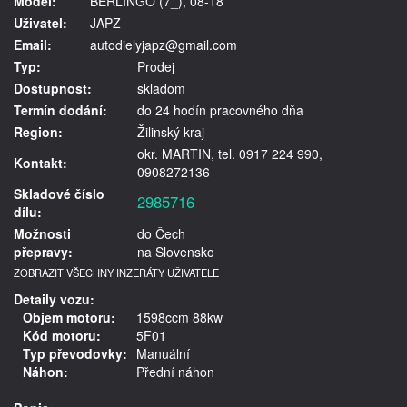
Model:
BERLINGO (7_), 08-18
Uživatel:
JAPZ
Email:
autodielyjapz@gmail.com
Typ:
Prodej
Dostupnost:
skladom
Termín dodání:
do 24 hodín pracovného dňa
Region:
Žilinský kraj
okr. MARTIN, tel. 0917 224 990,
Kontakt:
0908272136
Skladové číslo
2985716
dílu:
Možnosti
do Čech
přepravy:
na Slovensko
ZOBRAZIT VŠECHNY INZERÁTY UŽIVATELE
Detaily vozu:
Objem motoru:
1598ccm 88kw
Kód motoru:
5F01
Typ převodovky:
Manuální
Náhon:
Přední náhon