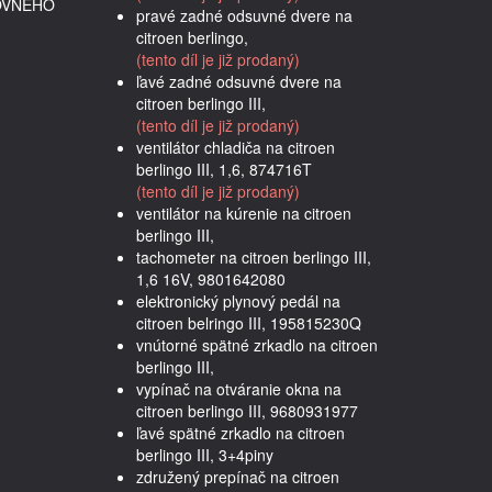
OVNÉHO
pravé zadné odsuvné dvere na
citroen berlingo,
(tento díl je již prodaný)
ľavé zadné odsuvné dvere na
citroen berlingo III,
(tento díl je již prodaný)
ventilátor chladiča na citroen
berlingo III, 1,6, 874716T
(tento díl je již prodaný)
ventilátor na kúrenie na citroen
berlingo III,
tachometer na citroen berlingo III,
1,6 16V, 9801642080
elektronický plynový pedál na
citroen belringo III, 195815230Q
vnútorné spätné zrkadlo na citroen
berlingo III,
vypínač na otváranie okna na
citroen berlingo III, 9680931977
ľavé spätné zrkadlo na citroen
berlingo III, 3+4piny
združený prepínač na citroen