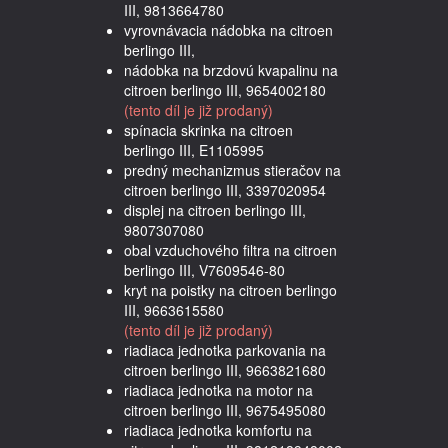
III, 9813664780
vyrovnávacia nádobka na citroen
berlingo III,
nádobka na brzdovú kvapalinu na
citroen berlingo III, 9654002180
(tento díl je již prodaný)
spínacia skrinka na citroen
berlingo III, E1105995
predný mechanizmus stieračov na
citroen berlingo III, 3397020954
displej na citroen berlingo III,
9807307080
obal vzduchového filtra na citroen
berlingo III, V7609546-80
kryt na poistky na citroen berlingo
III, 9663615580
(tento díl je již prodaný)
riadiaca jednotka parkovania na
citroen berlingo III, 9663821680
riadiaca jednotka na motor na
citroen berlingo III, 9675495080
riadiaca jednotka komfortu na