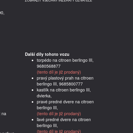
ZOBRAZIT VŠECHNY INZERÁTY UŽIVATELE
90,
Další díly tohoto vozu
torpédo na citroen berlingo III,
9680568877
(tento díl je již prodaný)
pravý plastový prah na citroen
berlingo III, 9685800777
kastlík na citroen berlingo III,
dvierka,
pravé predné dvere na citroen
berlingo III,
 na 
(tento díl je již prodaný)
ľavé predné dvere na citroen
berlingo III,
(tento díl je již prodaný)