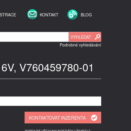
ISTRACE
KONTAKT
BLOG
Podrobné vyhledávání
,6 16V, V760459780-01