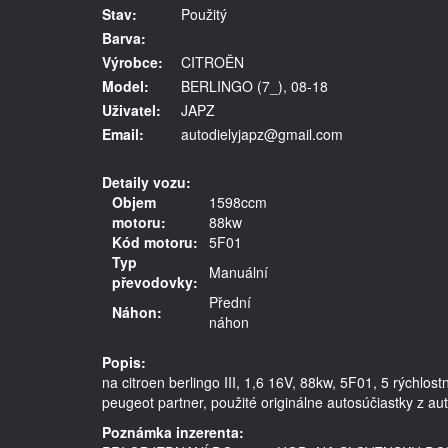
Stav:
Použitý
Barva:
Výrobce:
CITROËN
Model:
BERLINGO (7_), 08-18
Uživatel:
JAPZ
Email:
autodielyjapz@gmail.com
Detaily vozu:
Objem
1598ccm
motoru:
88kw
Kód motoru:
5F01
Typ
Manuální
převodovky:
Přední
Náhon:
náhon
Popis:
na citroen berlingo III, 1,6 16V, 88kw, 5F01, 5 rýchlo
Poznámka inzerenta: