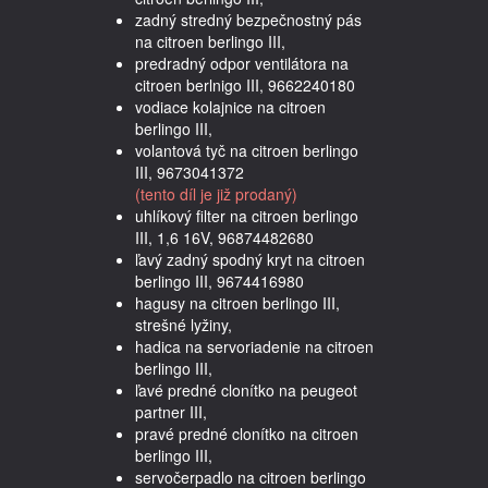
zadný stredný bezpečnostný pás
na citroen berlingo III,
predradný odpor ventilátora na
citroen berlnigo III, 9662240180
vodiace kolajnice na citroen
berlingo III,
volantová tyč na citroen berlingo
III, 9673041372
(tento díl je již prodaný)
uhlíkový filter na citroen berlingo
III, 1,6 16V, 96874482680
ľavý zadný spodný kryt na citroen
berlingo III, 9674416980
hagusy na citroen berlingo III,
strešné lyžiny,
hadica na servoriadenie na citroen
berlingo III,
ľavé predné clonítko na peugeot
partner III,
pravé predné clonítko na citroen
berlingo III,
servočerpadlo na citroen berlingo