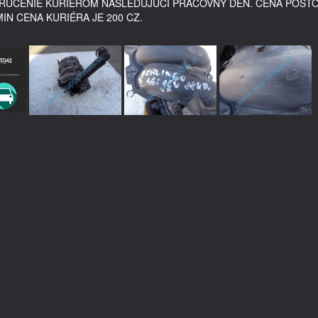
DORUČENIE KURIÉROM NASLEDUJÚCI PRACOVNÝ DEŇ. CENA POŠT
MIN CENA KURIÉRA JE 200 CZ.