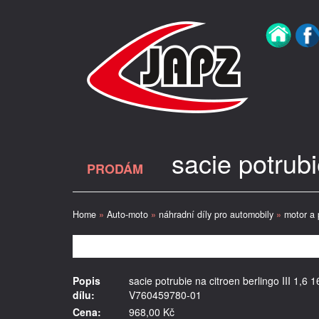
sacie potrub
PRODÁM
Home
»
Auto-moto
»
náhradní díly pro automobily
»
motor a 
Popis
sacie potrubie na citroen berlingo III 1,6 1
dílu:
V760459780-01
Cena:
968,00 Kč