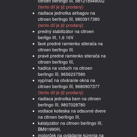
citroen berlingo III, 981218948002
(tento díl je již prodaný)
riadiaca jednotka airbagov na
citroen berlingo III, 9803917380
(tento díl je již prodaný)
predný stabilizátor na citroen
berligo III, 1,6 16V
ľavé predné ramienko stierača na
citroen berlingo III.
pravé predné ramienko stierača na
citroen berlingo III,
hadica na vzduch na citroen
berlingo III, 9656237580
vypínač na otváranie okna na
citroen berlingo III, 9680907377
(tento díl je již prodaný)
riadiaca jednotka bsm na citroen
berlingo III, 9807028780
vodiace kolieska na odsuvné dvere
na citroen berlingo III,
katalyzátor na citroen berlingo III,
BM91990H,
motorček na ovládanie kúrenia na