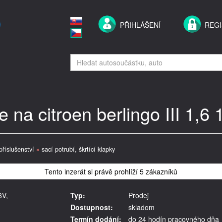
PŘIHLÁŠENÍ
REG
ie na citroen berlingo III 1
příslušenství
»
sací potrubí, škrtící klapky
Tento inzerát si právě prohlíží 5 zákazníků
6V,
Typ:
Prodej
Dostupnost:
skladom
Termín dodání:
do 24 hodín pracovného dňa