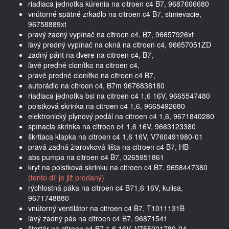
riadiaca jednotka kúrenia na citroen c4 B7, 9687606680
vnútorné spätné zrkadlo na citroen c4 B7, stmievacie,
96758889xt
pravý zadný vypínač na citroen c4, B7, 96657926xt
ľavý predný vypínač na okná na citroen c4, 96657051ZD
zadný pánt na dvere na citroen c4, B7,
ľavé predné clonítko na citroen c4,
pravé predné clonítko na citroen c4 B7,
autorádio na citroen c4, B7m 9676838180
riadiaca jednotka bsi na citroen c4 1,6 16V, 9665547480
poistková skrinka na citroen c4 1,6, 9665492680
elektronický plynový pedál na citroen c4 1,6, 9671840280
spínacia skrinka na citroen c4 1,6 16V, 9663123380
škrtiaca klapka na citroen c4 1,6 16V, V760491980-01
pravá zadná žiarovková lišta na citroen c4 B7, HB
abs pumpa na citroen c4 B7, 0265951861
kryt na poistková skrinku na citroen c4 B7, 9658447380
(tento díl je již prodaný)
rýchlostná páka na citroen c4 B71,6 16V, kulisa,
9671748880
vnútorný ventilátor na citroen c4 B7, T1011131B
ľavý zadný pás na citroen c4 B7, 96871541
štartér na citroen c4 B7 1,6 16V, V755001780-04