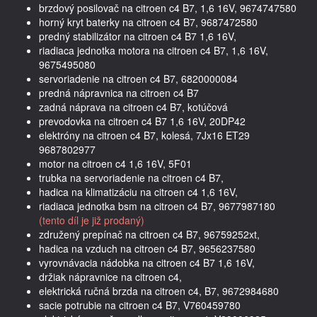
brzdový posilovač na citroen c4 B7, 1,6 16V, 9674747580
horný kryt baterky na citroen c4 B7, 9687472580
predný stabilizátor na citroen c4 B7 1,6 16V,
riadiaca jednotka motora na citroen c4 B7, 1,6 16V,
9675495080
servoriadenie na citroen c4 B7, 6820000084
predná nápravnica na citroen c4 B7
zadná náprava na citroen c4 B7, kotúčová
prevodovka na citroen c4 B7 1,6 16V, 20DP42
elektróny na citroen c4 B7, kolesá, 7Jx16 ET29
9687802977
motor na citroen c4 1,6 16V, 5F01
trubka na servoriadenie na citroen c4 B7,
hadica na klimatizáciu na citroen c4 1,6 16V,
riadiaca jednotka bsm na citroen c4 B7, 9677987180
(tento díl je již prodaný)
združený prepínač na citroen c4 B7, 96759252xt,
hadica na vzduch na citroen c4 B7, 9656237580
vyrovnávacia nádobka na citroen c4 B7 1,6 16V,
držiak nápravnice na citroen c4,
elektrická ručná brzda na citroen c4, B7, 9672984680
sacie potrubie na citroen c4 B7, V760459780