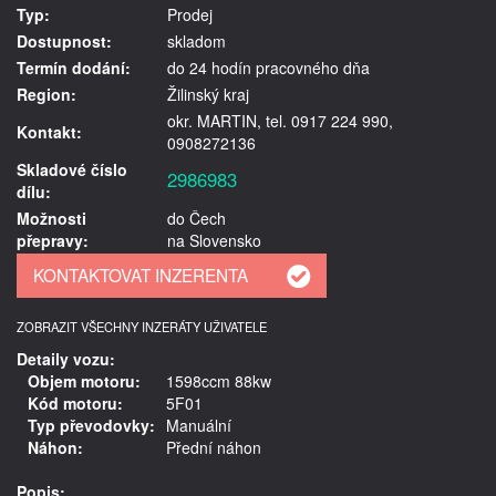
Typ:
Prodej
Dostupnost:
skladom
Termín dodání:
do 24 hodín pracovného dňa
Region:
Žilinský kraj
okr. MARTIN, tel. 0917 224 990,
Kontakt:
0908272136
Skladové číslo
2986983
dílu:
Možnosti
do Čech
přepravy:
na Slovensko
ZOBRAZIT VŠECHNY INZERÁTY UŽIVATELE
Detaily vozu:
Objem motoru:
1598ccm 88kw
Kód motoru:
5F01
Typ převodovky:
Manuální
Náhon:
Přední náhon
Popis: