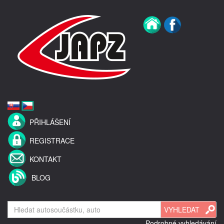
PŘIHLÁŠENÍ
REGISTRACE
KONTAKT
BLOG
Podrobné vyhledávání