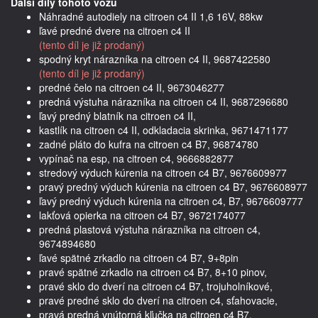
Další díly tohoto vozu
Náhradné autodiely na citroen c4 II 1,6 16V, 88kw
ľavé predné dvere na citroen c4 II
(tento díl je již prodaný)
spodný kryt nárazníka na citroen c4 II, 9687422580
(tento díl je již prodaný)
predné čelo na citroen c4 II, 9673046277
predná výstuha nárazníka na citroen c4 II, 9687296680
ľavý predný blatník na citroen c4 II,
kastlík na citroen c4 II, odkladacia skrinka, 9671471177
zadné pláto do kufra na citroen c4 B7, 96874780
vypínač na esp, na citroen c4, 9666882877
stredový výduch kúrenia na citroen c4 B7, 9676609977
pravý predný výduch kúrenia na citroen c4 B7, 9676608977
ľavý predný výduch kúrenia na citroen c4, B7, 9676609777
lakťová opierka na citroen c4 B7, 9672174077
predná plastová výstuha nárazníka na citroen c4,
9674894680
ľavé spätné zrkadlo na citroen c4 B7, 9+8pin
pravé spätné zrkadlo na citroen c4 B7, 8+10 pinov,
pravé sklo do dverí na citroen c4 B7, trojuholníkové,
pravé predné sklo do dverí na citroen c4, sťahovacie,
pravá predná vnútorná kľučka na citroen c4 B7,