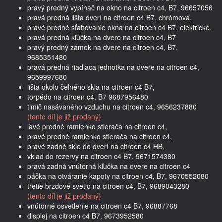
pravý predný vypínač na okno na citroen c4, B7, 96657056
pravá predná lišta dverí na citroen c4 B7, chrómová,
pravé predné sťahovanie okna na citroen c4 B7, elektrické,
pravá predná kľučka na dvere na citroen c4, B7
pravý predný zámok na dvere na citroen c4, B7,
9685351480
pravá predná riadiaca jednotka na dvere na citroen c4,
9659997680
lišta okolo čelného skla na citroen c4 B7,
torpédo na citroen c4, B7 9687956480
tlmič nasávaného vzduchu na citroen c4, 9656237880
(tento díl je již prodaný)
ľavé predné ramienko stierača na citroen c4,
pravé predné ramienko stierača na citroen c4,
pravé zadné sklo do dverí na citroen c4 HB,
vklad do rezervy na citroen c4 B7, 9671574380
pravá zadná vnútorná kľučka na dvere na citroen c4
páčka na otváranie kapoty na citroen c4, B7, 9670552080
tretie brzdové svetlo na citroen c4, B7, 9689043280
(tento díl je již prodaný)
vnútorné osvetlenie na citroen c4 B7, 96887768
displej na citroen c4 B7, 9673952580