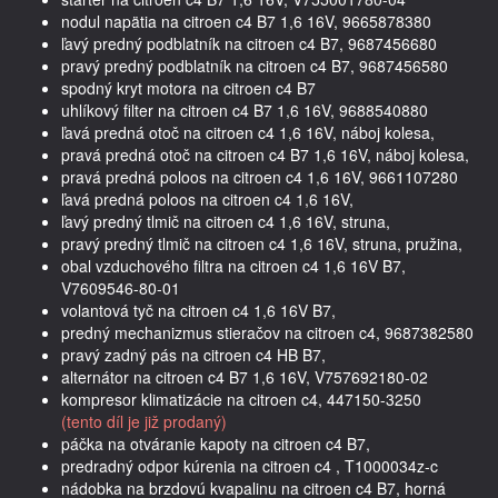
nodul napätia na citroen c4 B7 1,6 16V, 9665878380
ľavý predný podblatník na citroen c4 B7, 9687456680
pravý predný podblatník na citroen c4 B7, 9687456580
spodný kryt motora na citroen c4 B7
uhlíkový filter na citroen c4 B7 1,6 16V, 9688540880
ľavá predná otoč na citroen c4 1,6 16V, náboj kolesa,
pravá predná otoč na citroen c4 B7 1,6 16V, náboj kolesa,
pravá predná poloos na citroen c4 1,6 16V, 9661107280
ľavá predná poloos na citroen c4 1,6 16V,
ľavý predný tlmič na citroen c4 1,6 16V, struna,
pravý predný tlmič na citroen c4 1,6 16V, struna, pružina,
obal vzduchového filtra na citroen c4 1,6 16V B7,
V7609546-80-01
volantová tyč na citroen c4 1,6 16V B7,
predný mechanizmus stieračov na citroen c4, 9687382580
pravý zadný pás na citroen c4 HB B7,
alternátor na citroen c4 B7 1,6 16V, V757692180-02
kompresor klimatizácie na citroen c4, 447150-3250
(tento díl je již prodaný)
páčka na otváranie kapoty na citroen c4 B7,
predradný odpor kúrenia na citroen c4 , T1000034z-c
nádobka na brzdovú kvapalinu na citroen c4 B7, horná