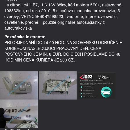
na citroen c4 II B7,  1,6 16V 88kw, kód motora 5F01, najazdené 
108832km, od roku 2010, 5 stupňová manuálna prevodovka, 5 
dverový, VF7NC5FS0BY598523,  vnútorné, interiérové svetlo, 
osvetlenie, predné,   použité originálne autosúčiastky z 
Poznámka inzerenta:
PRI OBJEDNANÍ DO 14 00 HOD. NA SLOVENSKU DORUČENIE
KURIÉROM NASLEDUJÚCI PRACOVNÝ DEŇ. CENA
POŠTOVNÉHO JE MIN. 8 EUR. DO ČIECH POSIELAME DO 48
HOD MIN CENA KURIÉRA JE 200 CZ.