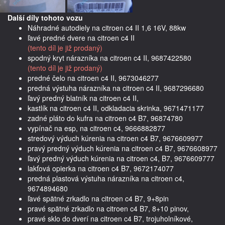
Další díly tohoto vozu
Náhradné autodiely na citroen c4 II 1,6 16V, 88kw
ľavé predné dvere na citroen c4 II
(tento díl je již prodaný)
spodný kryt nárazníka na citroen c4 II, 9687422580
(tento díl je již prodaný)
predné čelo na citroen c4 II, 9673046277
predná výstuha nárazníka na citroen c4 II, 9687296680
ľavý predný blatník na citroen c4 II,
kastlík na citroen c4 II, odkladacia skrinka, 9671471177
zadné pláto do kufra na citroen c4 B7, 96874780
vypínač na esp, na citroen c4, 9666882877
stredový výduch kúrenia na citroen c4 B7, 9676609977
pravý predný výduch kúrenia na citroen c4 B7, 9676608977
ľavý predný výduch kúrenia na citroen c4, B7, 9676609777
lakťová opierka na citroen c4 B7, 9672174077
predná plastová výstuha nárazníka na citroen c4,
9674894680
ľavé spätné zrkadlo na citroen c4 B7, 9+8pin
pravé spätné zrkadlo na citroen c4 B7, 8+10 pinov,
pravé sklo do dverí na citroen c4 B7, trojuholníkové,