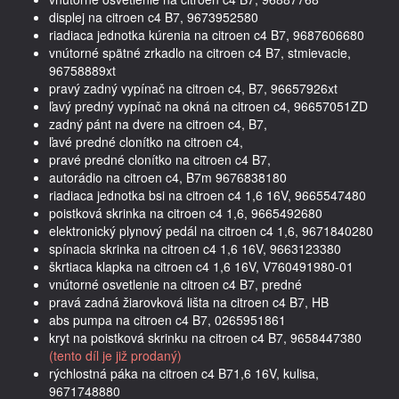
displej na citroen c4 B7, 9673952580
riadiaca jednotka kúrenia na citroen c4 B7, 9687606680
vnútorné spätné zrkadlo na citroen c4 B7, stmievacie,
96758889xt
pravý zadný vypínač na citroen c4, B7, 96657926xt
ľavý predný vypínač na okná na citroen c4, 96657051ZD
zadný pánt na dvere na citroen c4, B7,
ľavé predné clonítko na citroen c4,
pravé predné clonítko na citroen c4 B7,
autorádio na citroen c4, B7m 9676838180
riadiaca jednotka bsi na citroen c4 1,6 16V, 9665547480
poistková skrinka na citroen c4 1,6, 9665492680
elektronický plynový pedál na citroen c4 1,6, 9671840280
spínacia skrinka na citroen c4 1,6 16V, 9663123380
škrtiaca klapka na citroen c4 1,6 16V, V760491980-01
vnútorné osvetlenie na citroen c4 B7, predné
pravá zadná žiarovková lišta na citroen c4 B7, HB
abs pumpa na citroen c4 B7, 0265951861
kryt na poistková skrinku na citroen c4 B7, 9658447380
(tento díl je již prodaný)
rýchlostná páka na citroen c4 B71,6 16V, kulisa,
9671748880