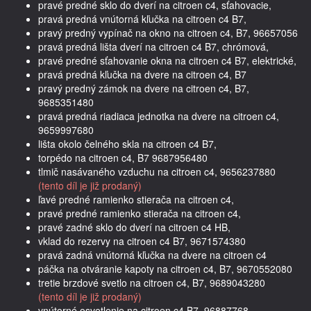
pravé predné sklo do dverí na citroen c4, sťahovacie,
pravá predná vnútorná kľučka na citroen c4 B7,
pravý predný vypínač na okno na citroen c4, B7, 96657056
pravá predná lišta dverí na citroen c4 B7, chrómová,
pravé predné sťahovanie okna na citroen c4 B7, elektrické,
pravá predná kľučka na dvere na citroen c4, B7
pravý predný zámok na dvere na citroen c4, B7,
9685351480
pravá predná riadiaca jednotka na dvere na citroen c4,
9659997680
lišta okolo čelného skla na citroen c4 B7,
torpédo na citroen c4, B7 9687956480
tlmič nasávaného vzduchu na citroen c4, 9656237880
(tento díl je již prodaný)
ľavé predné ramienko stierača na citroen c4,
pravé predné ramienko stierača na citroen c4,
pravé zadné sklo do dverí na citroen c4 HB,
vklad do rezervy na citroen c4 B7, 9671574380
pravá zadná vnútorná kľučka na dvere na citroen c4
páčka na otváranie kapoty na citroen c4, B7, 9670552080
tretie brzdové svetlo na citroen c4, B7, 9689043280
(tento díl je již prodaný)
vnútorné osvetlenie na citroen c4 B7, 96887768