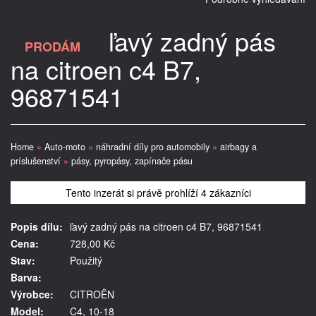
ľavý zadný pás
PRODÁM
na citroen c4 B7,
96871541
Home
»
Auto-moto
»
náhradní díly pro automobily
»
airbagy a
príslušenství
»
pásy, pyropásy, zapínače pásu
Tento inzerát si právě prohlíží 4 zákazníci
Popis dílu:
ľavý zadný pás na citroen c4 B7, 96871541
Cena:
728,00 Kč
Stav:
Použitý
Barva:
Výrobce:
CITROËN
Model:
C4, 10-18