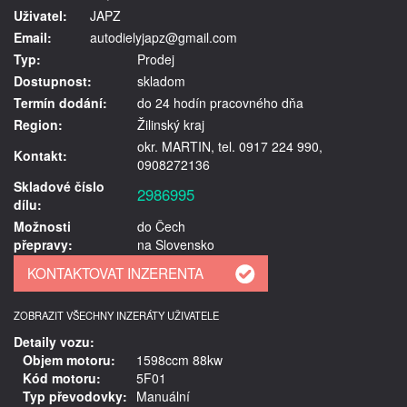
Uživatel:
JAPZ
Email:
autodielyjapz@gmail.com
Typ:
Prodej
Dostupnost:
skladom
Termín dodání:
do 24 hodín pracovného dňa
Region:
Žilinský kraj
okr. MARTIN, tel. 0917 224 990,
Kontakt:
0908272136
Skladové číslo
2986995
dílu:
Možnosti
do Čech
přepravy:
na Slovensko
ZOBRAZIT VŠECHNY INZERÁTY UŽIVATELE
Detaily vozu:
Objem motoru:
1598ccm 88kw
Kód motoru:
5F01
Typ převodovky:
Manuální