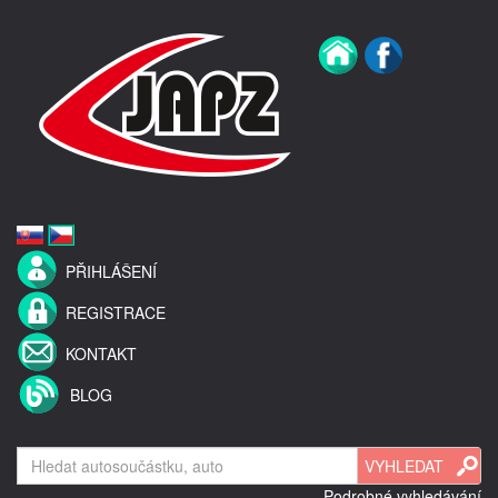
PŘIHLÁŠENÍ
REGISTRACE
KONTAKT
BLOG
Podrobné vyhledávání