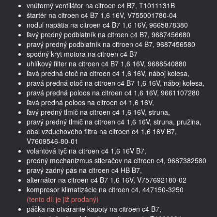
vnútorný ventilátor na citroen c4 B7, T1011131B
štartér na citroen c4 B7 1,6 16V, V755001780-04
nodul napätia na citroen c4 B7 1,6 16V, 9665878380
ľavý predný podblatník na citroen c4 B7, 9687456680
pravý predný podblatník na citroen c4 B7, 9687456580
spodný kryt motora na citroen c4 B7
uhlíkový filter na citroen c4 B7 1,6 16V, 9688540880
ľavá predná otoč na citroen c4 1,6 16V, náboj kolesa,
pravá predná otoč na citroen c4 B7 1,6 16V, náboj kolesa,
pravá predná poloos na citroen c4 1,6 16V, 9661107280
ľavá predná poloos na citroen c4 1,6 16V,
ľavý predný tlmič na citroen c4 1,6 16V, struna,
pravý predný tlmič na citroen c4 1,6 16V, struna, pružina,
obal vzduchového filtra na citroen c4 1,6 16V B7,
V7609546-80-01
volantová tyč na citroen c4 1,6 16V B7,
predný mechanizmus stieračov na citroen c4, 9687382580
pravý zadný pás na citroen c4 HB B7,
alternátor na citroen c4 B7 1,6 16V, V757692180-02
kompresor klimatizácie na citroen c4, 447150-3250
(tento díl je již prodaný)
páčka na otváranie kapoty na citroen c4 B7,