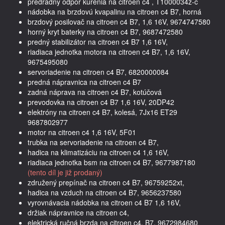
predradný odpor kúrenia na citroen c4 , T1000034z-c
nádobka na brzdovú kvapalinu na citroen c4 B7, horná
brzdový posilovač na citroen c4 B7, 1,6 16V, 9674747580
horný kryt baterky na citroen c4 B7, 9687472580
predný stabilizátor na citroen c4 B7 1,6 16V,
riadiaca jednotka motora na citroen c4 B7, 1,6 16V,
9675495080
servoriadenie na citroen c4 B7, 6820000084
predná nápravnica na citroen c4 B7
zadná náprava na citroen c4 B7, kotúčová
prevodovka na citroen c4 B7 1,6 16V, 20DP42
elektróny na citroen c4 B7, kolesá, 7Jx16 ET29
9687802977
motor na citroen c4 1,6 16V, 5F01
trubka na servoriadenie na citroen c4 B7,
hadica na klimatizáciu na citroen c4 1,6 16V,
riadiaca jednotka bsm na citroen c4 B7, 9677987180
(tento díl je již prodaný)
združený prepínač na citroen c4 B7, 96759252xt,
hadica na vzduch na citroen c4 B7, 9656237580
vyrovnávacia nádobka na citroen c4 B7 1,6 16V,
držiak nápravnice na citroen c4,
elektrická ručná brzda na citroen c4, B7, 9672984680