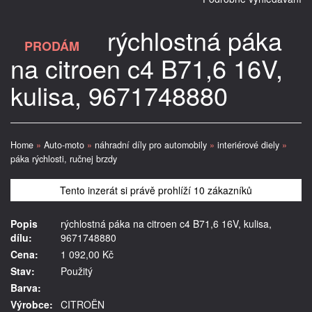
rýchlostná páka
PRODÁM
na citroen c4 B71,6 16V,
kulisa, 9671748880
Home
»
Auto-moto
»
náhradní díly pro automobily
»
interiérové diely
»
páka rýchlosti, ručnej brzdy
Tento inzerát si právě prohlíží 10 zákazníků
Popis
rýchlostná páka na citroen c4 B71,6 16V, kulisa,
dílu:
9671748880
Cena:
1 092,00 Kč
Stav:
Použitý
Barva:
Výrobce:
CITROËN