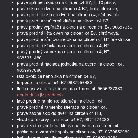
pravé spätné zrkadlo na citroen c4 B7, 8+10 pinov,
pravé sklo do dverí na citroen c4 B7, trojuholníkové,
pravé predné sklo do dverí na citroen c4, sťahovacie,
pravá predná vnútorná kľučka na citroen c4 B7,
pravý predný vypínač na okno na citroen c4, B7, 96657056
pravá predná lišta dverí na citroen c4 B7, chrómová,
pravé predné sťahovanie okna na citroen c4 B7, elektrické,
pravá predná kľučka na dvere na citroen c4, B7
pravý predný zámok na dvere na citroen c4, B7,
9685351480
pravá predná riadiaca jednotka na dvere na citroen c4,
9659997680
lišta okolo čelného skla na citroen c4 B7,
torpédo na citroen c4, B7 9687956480
tlmič nasávaného vzduchu na citroen c4, 9656237880
(tento díl je již prodaný)
ľavé predné ramienko stierača na citroen c4,
pravé predné ramienko stierača na citroen c4,
pravé zadné sklo do dverí na citroen c4 HB,
vklad do rezervy na citroen c4 B7, 9671574380
pravá zadná vnútorná kľučka na dvere na citroen c4
páčka na otváranie kapoty na citroen c4, B7, 9670552080
tretie brzdové svetlo na citroen c4, B7, 9689043280