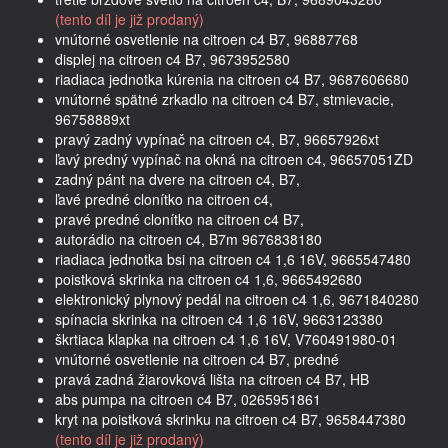
(tento díl je již prodaný)
vnútorné osvetlenie na citroen c4 B7, 96887768
displej na citroen c4 B7, 9673952580
riadiaca jednotka kúrenia na citroen c4 B7, 9687606680
vnútorné spätné zrkadlo na citroen c4 B7, stmievacie,
96758889xt
pravý zadný vypínač na citroen c4, B7, 96657926xt
ľavý predný vypínač na okná na citroen c4, 96657051ZD
zadný pánt na dvere na citroen c4, B7,
ľavé predné clonítko na citroen c4,
pravé predné clonítko na citroen c4 B7,
autorádio na citroen c4, B7m 9676838180
riadiaca jednotka bsi na citroen c4 1,6 16V, 9665547480
poistková skrinka na citroen c4 1,6, 9665492680
elektronický plynový pedál na citroen c4 1,6, 9671840280
spínacia skrinka na citroen c4 1,6 16V, 9663123380
škrtiaca klapka na citroen c4 1,6 16V, V760491980-01
vnútorné osvetlenie na citroen c4 B7, predné
pravá zadná žiarovková lišta na citroen c4 B7, HB
abs pumpa na citroen c4 B7, 0265951861
kryt na poistková skrinku na citroen c4 B7, 9658447380
(tento díl je již prodaný)