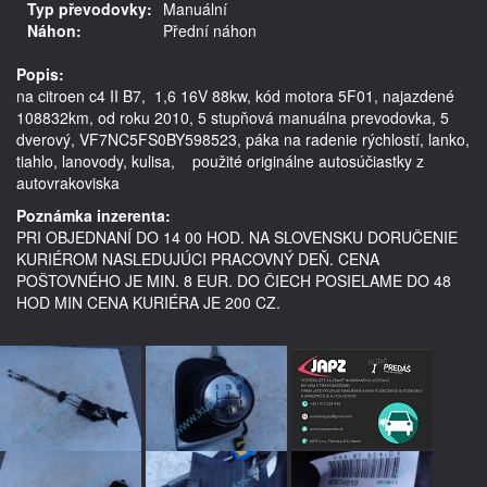
Typ převodovky:
Manuální
Náhon:
Přední náhon
Popis:
na citroen c4 II B7,  1,6 16V 88kw, kód motora 5F01, najazdené 
108832km, od roku 2010, 5 stupňová manuálna prevodovka, 5 
dverový, VF7NC5FS0BY598523, páka na radenie rýchlostí, lanko, 
tiahlo, lanovody, kulisa,    použité originálne autosúčiastky z 
Poznámka inzerenta:
PRI OBJEDNANÍ DO 14 00 HOD. NA SLOVENSKU DORUČENIE
KURIÉROM NASLEDUJÚCI PRACOVNÝ DEŇ. CENA
POŠTOVNÉHO JE MIN. 8 EUR. DO ČIECH POSIELAME DO 48
HOD MIN CENA KURIÉRA JE 200 CZ.