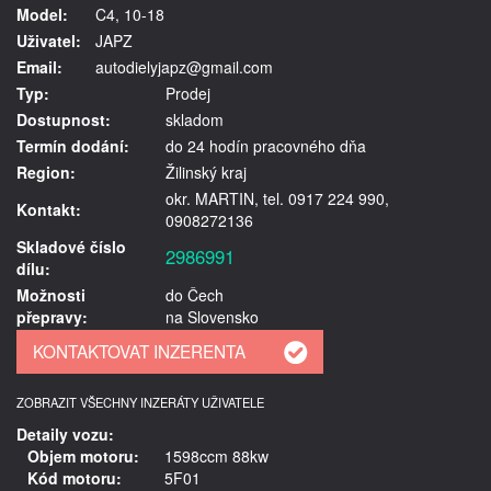
Model:
C4, 10-18
Uživatel:
JAPZ
Email:
autodielyjapz@gmail.com
Typ:
Prodej
Dostupnost:
skladom
Termín dodání:
do 24 hodín pracovného dňa
Region:
Žilinský kraj
okr. MARTIN, tel. 0917 224 990,
Kontakt:
0908272136
Skladové číslo
2986991
dílu:
Možnosti
do Čech
přepravy:
na Slovensko
ZOBRAZIT VŠECHNY INZERÁTY UŽIVATELE
Detaily vozu:
Objem motoru:
1598ccm 88kw
Kód motoru:
5F01