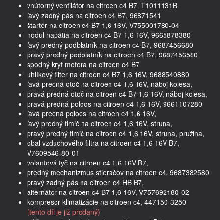
vnútorný ventilátor na citroen c4 B7, T1011131B
ľavý zadný pás na citroen c4 B7, 96871541
štartér na citroen c4 B7 1,6 16V, V755001780-04
nodul napätia na citroen c4 B7 1,6 16V, 9665878380
ľavý predný podblatník na citroen c4 B7, 9687456680
pravý predný podblatník na citroen c4 B7, 9687456580
spodný kryt motora na citroen c4 B7
uhlíkový filter na citroen c4 B7 1,6 16V, 9688540880
ľavá predná otoč na citroen c4 1,6 16V, náboj kolesa,
pravá predná otoč na citroen c4 B7 1,6 16V, náboj kolesa,
pravá predná poloos na citroen c4 1,6 16V, 9661107280
ľavá predná poloos na citroen c4 1,6 16V,
ľavý predný tlmič na citroen c4 1,6 16V, struna,
pravý predný tlmič na citroen c4 1,6 16V, struna, pružina,
obal vzduchového filtra na citroen c4 1,6 16V B7,
V7609546-80-01
volantová tyč na citroen c4 1,6 16V B7,
predný mechanizmus stieračov na citroen c4, 9687382580
pravý zadný pás na citroen c4 HB B7,
alternátor na citroen c4 B7 1,6 16V, V757692180-02
kompresor klimatizácie na citroen c4, 447150-3250
(tento díl je již prodaný)