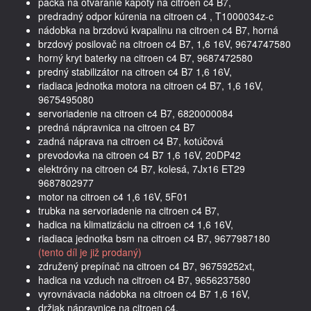
páčka na otváranie kapoty na citroen c4 B7,
predradný odpor kúrenia na citroen c4 , T1000034z-c
nádobka na brzdovú kvapalinu na citroen c4 B7, horná
brzdový posilovač na citroen c4 B7, 1,6 16V, 9674747580
horný kryt baterky na citroen c4 B7, 9687472580
predný stabilizátor na citroen c4 B7 1,6 16V,
riadiaca jednotka motora na citroen c4 B7, 1,6 16V,
9675495080
servoriadenie na citroen c4 B7, 6820000084
predná nápravnica na citroen c4 B7
zadná náprava na citroen c4 B7, kotúčová
prevodovka na citroen c4 B7 1,6 16V, 20DP42
elektróny na citroen c4 B7, kolesá, 7Jx16 ET29
9687802977
motor na citroen c4 1,6 16V, 5F01
trubka na servoriadenie na citroen c4 B7,
hadica na klimatizáciu na citroen c4 1,6 16V,
riadiaca jednotka bsm na citroen c4 B7, 9677987180
(tento díl je již prodaný)
združený prepínač na citroen c4 B7, 96759252xt,
hadica na vzduch na citroen c4 B7, 9656237580
vyrovnávacia nádobka na citroen c4 B7 1,6 16V,
držiak nápravnice na citroen c4,