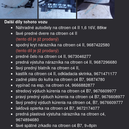
Další díly tohoto vozu
Náhradné autodiely na citroen c4 II 1,6 16V, 88kw
ľavé predné dvere na citroen c4 II
(tento díl je již prodaný)
spodný kryt nárazníka na citroen c4 II, 9687422580
(tento díl je již prodaný)
predné čelo na citroen c4 II, 9673046277
predná výstuha nárazníka na citroen c4 II, 9687296680
ľavý predný blatník na citroen c4 II,
kastlík na citroen c4 II, odkladacia skrinka, 9671471177
zadné pláto do kufra na citroen c4 B7, 96874780
vypínač na esp, na citroen c4, 9666882877
stredový výduch kúrenia na citroen c4 B7, 9676609977
pravý predný výduch kúrenia na citroen c4 B7, 9676608977
ľavý predný výduch kúrenia na citroen c4, B7, 9676609777
lakťová opierka na citroen c4 B7, 9672174077
predná plastová výstuha nárazníka na citroen c4,
9674894680
ľavé spätné zrkadlo na citroen c4 B7, 9+8pin