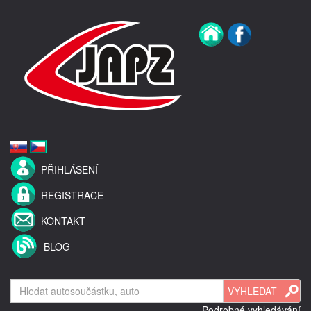
PŘIHLÁŠENÍ
REGISTRACE
KONTAKT
BLOG
Podrobné vyhledávání