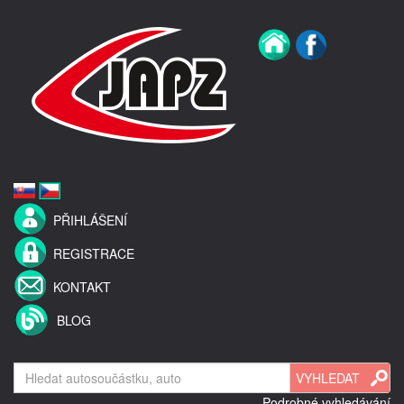
PŘIHLÁŠENÍ
REGISTRACE
KONTAKT
BLOG
Podrobné vyhledávání