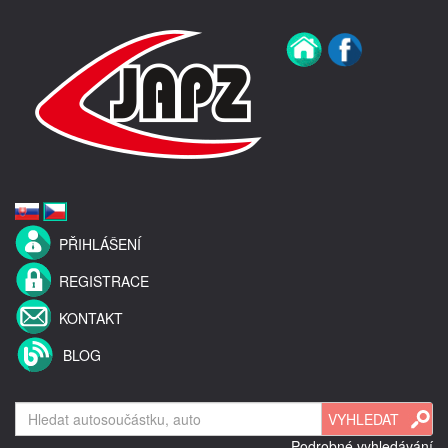
PŘIHLÁŠENÍ
REGISTRACE
KONTAKT
BLOG
Podrobné vyhledávání