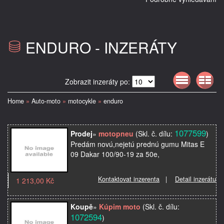
ENDURO - INZERÁTY
Zobrazit inzeráty po:
Home
»
Auto-moto
»
motocykle
»
enduro
1077599
Prodej
»
motopneu
(Skl. č. dílu:
)
Predám novú,nejetú prednú gumu Mitas E
09 Dakar 100/90-19 za 50e,
Kontaktovat inzerenta
|
Detail inzerátu
1 213,00 Kč
Koupě
»
Kúpim moto
(Skl. č. dílu:
1072594
)