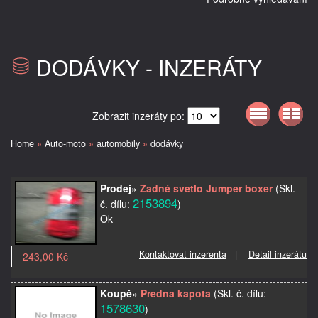
DODÁVKY - INZERÁTY
Zobrazit inzeráty po:
Home
»
Auto-moto
»
automobily
»
dodávky
Prodej
»
Zadné svetlo Jumper boxer
(Skl.
2153894
č. dílu:
)
Ok
Kontaktovat inzerenta
|
Detail inzerátu
243,00 Kč
Koupě
»
Predna kapota
(Skl. č. dílu:
1578630
)