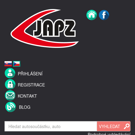
PŘIHLÁŠENÍ
REGISTRACE
KONTAKT
BLOG
Podrobné vyhledávání