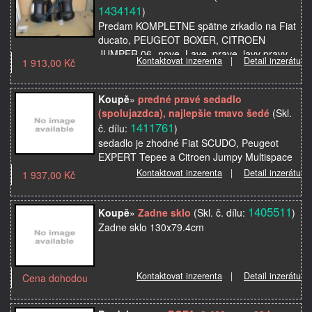
1434141
)
Predam KOMPLETNE spätne zrkadlo na Fiat
ducato, PEUGEOT BOXER, CITROEN
JUMPER 06- nove. Lave, prave, lavy pravy
Kontaktovat inzerenta
|
Detail inzerátu
1 913,00 Kč
Cena za kus 79 eur Pri dohode viem poslat
aj na dobierku. …
Koupě
»
predné pravé sedadlo
(spolujazdca), najlepšie tmavo šedé
(Skl.
1411761
č. dílu:
)
sedadlo je zhodné Fiat SCUDO, Peugeot
EXPERT Tepee a Citroen Jumpy Multispace
Kontaktovat inzerenta
|
Detail inzerátu
1 937,00 Kč
1405511
Koupě
»
Zadne sklo
(Skl. č. dílu:
)
Zadne sklo 130x79.4cm
Kontaktovat inzerenta
|
Detail inzerátu
Cena dohodou