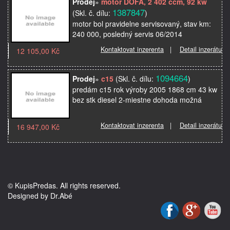
Prodej
»
motor DOFA, 2 402 ccm, 92 kw
1387847
(Skl. č. dílu:
)
motor bol pravidelne servisovaný, stav km:
240 000, posledný servis 06/2014
Kontaktovat inzerenta
|
Detail inzerátu
12 105,00 Kč
1094664
Prodej
»
c15
(Skl. č. dílu:
)
predám c15 rok výroby 2005 1868 cm 43 kw
bez stk diesel 2-miestne dohoda možná
Kontaktovat inzerenta
|
Detail inzerátu
16 947,00 Kč
© KupisPredas. All rights reserved.
Designed by Dr.Abé