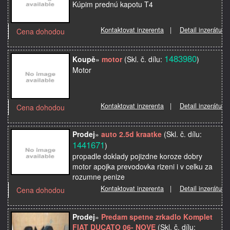
Kúpim prednú kapotu T4
Kontaktovat inzerenta
|
Detail inzerátu
Cena dohodou
1483980
Koupě
»
motor
(Skl. č. dílu:
)
Motor
Kontaktovat inzerenta
|
Detail inzerátu
Cena dohodou
Prodej
»
auto 2.5d kraatke
(Skl. č. dílu:
1441671
)
propadle doklady pojizdne koroze dobry
motor apojka prevodovka rizeni i v celku za
rozumne penize
Kontaktovat inzerenta
|
Detail inzerátu
Cena dohodou
Prodej
»
Predam spetne zrkadlo Komplet
FIAT DUCATO 06- NOVE
(Skl. č. dílu: