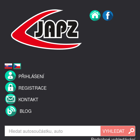
PŘIHLÁŠENÍ
REGISTRACE
KONTAKT
BLOG
Podrobné vyhledávání