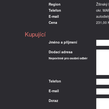
Region
Žilinský 
Telefon
okr. MA
E-mail
autodie
Cena
231,00 
Kupující
Jméno a příjmení
Dodací adresa
Nepovinné pro osobní odběr
Telefon
E-mail
Dotaz