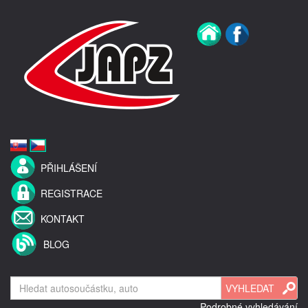
PŘIHLÁŠENÍ
REGISTRACE
KONTAKT
BLOG
Podrobné vyhledávání