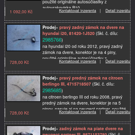
použité originálne autosúčiastky z
autovrakoviska B10
Kontaktovat inzerenta
|
Detail inzerátu
1 092,00 Kč
Prodej
»
pravý zadný zámok na dvere na
hyundai i20, 81420-1J520
(Skl. č. dílu:
2985766
)
na hyundai i20 od roku 2012, pravý zadný
zámok na dvere, konektor je na 4 piny,
použité originálne autosúčiastky z
Kontaktovat inzerenta
|
Detail inzerátu
728,00 Kč
autovrakoviska B3
Prodej
»
pravý predný zámok na citroen
berlingo III, 4715718507
(Skl. č. dílu:
2985685
)
na citroen berlingo III od roku 2008, pravý
predný zámok na dvere, konektor je na 5
pinov, pasuje aj na peugeot partner, použité
Kontaktovat inzerenta
|
Detail inzerátu
728,00 Kč
originálne autosúčiastky z autovrakoviska
Prodej
»
zadný zámok na piate dvere na
peugeot partner III, 9871153780
(Skl. č.