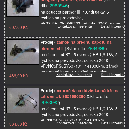
2985546
dílu:
)
na peugeot partner III, 1,6hdi 84kw, 5
rýchlostná prevodovka,
VF37J9HL0FJ645723, od roku 2008, zadný
Kontaktovat inzerenta
|
Detail inzerátu
607,00 Kč
zámok na piate dvere, zadnú kapotu, pasuje
aj na citroen berlingo, použité o…
Prodej
»
zámok na prednú kapotu na
2984696
citroen c4 II
(Skl. č. dílu:
)
na citroen c4 B7 , 5 dverový HB 1,6 16V, 5
rýchlostná prevodovka, od roku 2010,
VF7NC5FS0BY507131, 141000km, zámok
na prednú kapotu, použité originálne
Kontaktovat inzerenta
|
Detail inzerátu
486,00 Kč
autosúčiastky z autovrakov…
Prodej
»
motorček na ddvierka nádrže na
citroen c4, 9651690280
(Skl. č. dílu:
2983982
)
na citroen c4 B7 , 5 dverový HB 1,6 16V, 5
rýchlostná prevodovka, od roku 2010,
VF7NC5FS0BY507131, 141000km,
Kontaktovat inzerenta
|
Detail inzerátu
364,00 Kč
motorček na dvierka na nádrž, použité