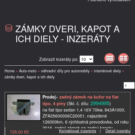
ZÁMKY DVERI, KAPOT A
ICH DIELY - INZERÁTY
Zobrazit inzeráty po:
Home
»
Auto-moto
»
náhradní díly pro automobily
»
interiérové diely
»
zámky dveri, kapot a ich diely
Prodej
»
zadný zámok na kufor na fiat
2994995
tipo, 4 piny
(Skl. č. dílu:
)
na fiat tipo sedan 1,4 16V 70kw, 843A1000,
ZFA35600006C20051, najazdené
126000km, 6 rýchlostná prevodovka, od roku
2016, zadný zámok na zadnú kapotu,
Kontaktovat inzerenta
|
Detail inzerátu
728,00 Kč
použité originálne autosúčia…