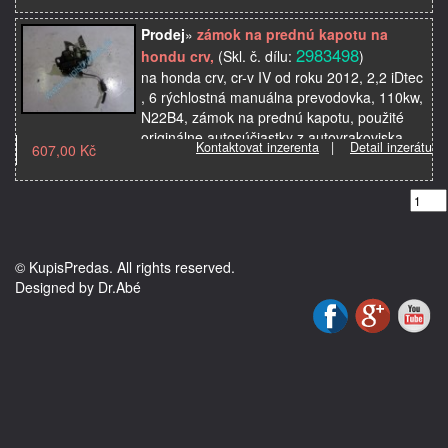
originálne autosúčiastky z auto…
Prodej
»
zámok na prednú kapotu na
2983498
hondu crv,
(Skl. č. dílu:
)
na honda crv, cr-v IV od roku 2012, 2,2 iDtec
, 6 rýchlostná manuálna prevodovka, 110kw,
N22B4, zámok na prednú kapotu, použité
originálne autosúčiastky z autovrakoviska
Kontaktovat inzerenta
|
Detail inzerátu
607,00 Kč
© KupisPredas. All rights reserved.
Designed by Dr.Abé