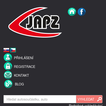
PŘIHLÁŠENÍ
REGISTRACE
KONTAKT
BLOG
Podrobné vyhledávání