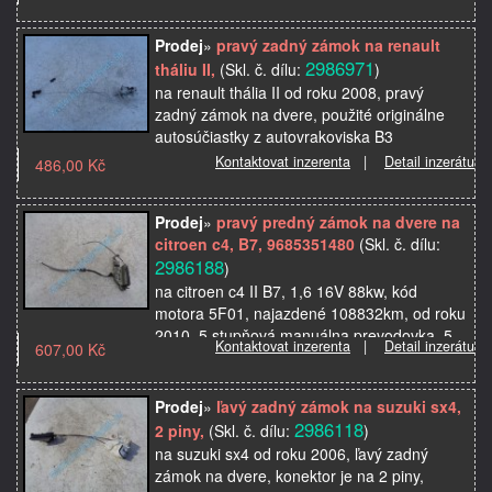
Prodej
»
pravý zadný zámok na renault
2986971
tháliu II,
(Skl. č. dílu:
)
na renault thália II od roku 2008, pravý
zadný zámok na dvere, použité originálne
autosúčiastky z autovrakoviska B3
Kontaktovat inzerenta
|
Detail inzerátu
486,00 Kč
Prodej
»
pravý predný zámok na dvere na
citroen c4, B7, 9685351480
(Skl. č. dílu:
2986188
)
na citroen c4 II B7, 1,6 16V 88kw, kód
motora 5F01, najazdené 108832km, od roku
2010, 5 stupňová manuálna prevodovka, 5
Kontaktovat inzerenta
|
Detail inzerátu
607,00 Kč
dverový, VF7NC5FS0BY598523, pravý
predný zámok na dvere, k…
Prodej
»
ľavý zadný zámok na suzuki sx4,
2986118
2 piny,
(Skl. č. dílu:
)
na suzuki sx4 od roku 2006, ľavý zadný
zámok na dvere, konektor je na 2 piny,