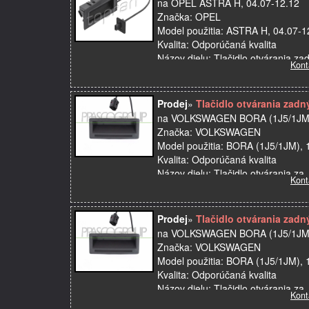
na OPEL ASTRA H, 04.07-12.12
Značka: OPEL
Model použitia: ASTRA H, 04.07-1
Kvalita: Odporúčaná kvalita
Názov dielu: Tlačidlo otvárania za
Kont
OE: 1311728…
Prodej
»
Tlačidlo otvárania za
na VOLKSWAGEN BORA (1J5/1JM),
Značka: VOLKSWAGEN
Model použitia: BORA (1J5/1JM), 
Kvalita: Odporúčaná kvalita
Názov dielu: Tlačidlo otvárania z
Kont
Prodej
»
Tlačidlo otvárania za
na VOLKSWAGEN BORA (1J5/1JM),
Značka: VOLKSWAGEN
Model použitia: BORA (1J5/1JM), 
Kvalita: Odporúčaná kvalita
Názov dielu: Tlačidlo otvárania z
Kont