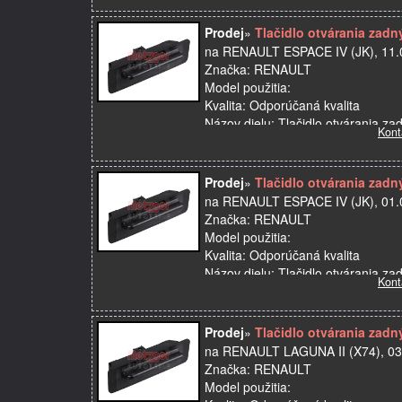
Prodej
»
Tlačidlo otvárania zad
na RENAULT ESPACE IV (JK), 11.
Značka: RENAULT
Model použitia:
Kvalita: Odporúčaná kvalita
Názov dielu: Tlačidlo otvárania za
Kont
OE: 8200002001
…
Prodej
»
Tlačidlo otvárania zad
na RENAULT ESPACE IV (JK), 01.
Značka: RENAULT
Model použitia:
Kvalita: Odporúčaná kvalita
Názov dielu: Tlačidlo otvárania za
Kont
OE: 8200002001
…
Prodej
»
Tlačidlo otvárania zad
na RENAULT LAGUNA II (X74), 03
Značka: RENAULT
Model použitia: