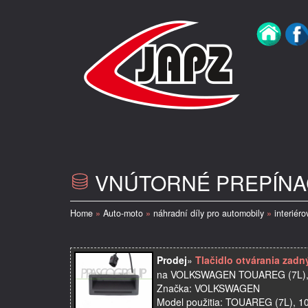
VNÚTORNÉ PREPÍNAČ
Home
»
Auto-moto
»
náhradní díly pro automobily
»
interiéro
Prodej
»
Tlačidlo otvárania za
na VOLKSWAGEN TOUAREG (7L), 
Značka: VOLKSWAGEN
Model použitia: TOUAREG (7L), 1