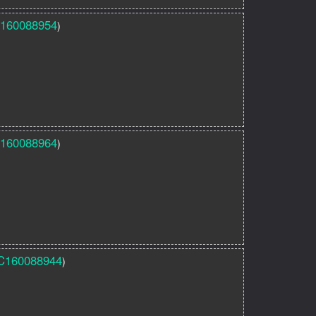
160088954
)
160088964
)
C160088944
)