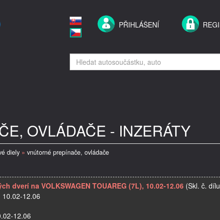
PŘIHLÁŠENÍ
REG
E, OVLÁDAČE - INZERÁTY
vé diely
»
vnútorné prepínače, ovládače
dných dverí na VOLKSWAGEN TOUAREG (7L), 10.02-12.06
(Skl. č. díl
10.02-12.06
0.02-12.06