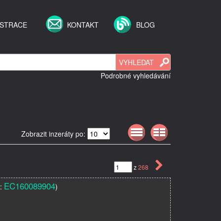
ISTRACE
KONTAKT
BLOG
Podrobné vyhledávání
Zobrazit inzeráty po:
z
268
EC160089904
u:
)