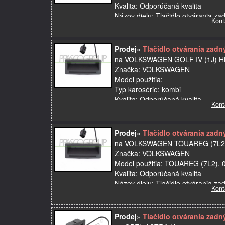
Kvalita: Odporúčaná kvalita
Názov dielu: Tlačidlo otvárania z
Kont
Prodej
»
Tlačidlo otvárania zad
na VOLKSWAGEN GOLF IV (1J) HB
Značka: VOLKSWAGEN
Model použitia:
Typ karosérie: kombi
Kvalita: Odporúčaná kvalita
Kont
Názov dielu: Tlačidlo …
Prodej
»
Tlačidlo otvárania za
na VOLKSWAGEN TOUAREG (7L2),
Značka: VOLKSWAGEN
Model použitia: TOUAREG (7L2), 
Kvalita: Odporúčaná kvalita
Názov dielu: Tlačidlo otvárania z
Kont
Prodej
»
Tlačidlo otvárania zad