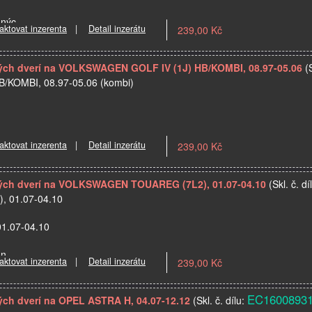
adnýc…
aktovat inzerenta
|
Detail inzerátu
239,00 Kč
ných dverí na VOLKSWAGEN GOLF IV (1J) HB/KOMBI, 08.97-05.06
(
/KOMBI, 08.97-05.06 (kombi)
aktovat inzerenta
|
Detail inzerátu
239,00 Kč
dných dverí na VOLKSWAGEN TOUAREG (7L2), 01.07-04.10
(Skl. č. dí
 01.07-04.10
01.07-04.10
adn…
aktovat inzerenta
|
Detail inzerátu
239,00 Kč
EC1600893
ných dverí na OPEL ASTRA H, 04.07-12.12
(Skl. č. dílu: