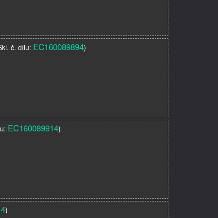
EC160089894
Skl. č. dílu:
)
EC160089914
lu:
)
14
)