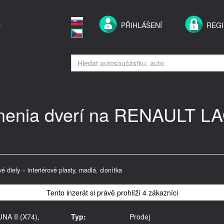
PŘIHLÁŠENÍ
REG
nenia dverí na RENAULT LA
vé diely
»
interiérové plasty, madlá, clonítka
Tento inzerát si právě prohlíží 4 zákazníci
NA II (X74),
Typ:
Prodej