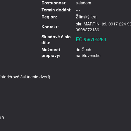
Dostupnost:
skladom
Termín dodání:
---
Region:
Žilinský kraj
okr. MARTIN, tel. 0917 224 9
Kontakt:
0908272136
Skladové číslo
EC259705264
dílu:
Možnosti
do Čech
přepravy:
na Slovensko
teriérové čalúnenie dverí)
19