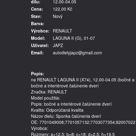
dílu:
12.00-04.05
Cena:
122,00 Kč
Stav:
Nový
Barva:
Výrobce:
RENAULT
Model:
LAGUNA II (G), 01-07
Uživatel:
JAPZ
Email:
autodielyjapz@gmail.com
Popis:
na RENAULT LAGUNA II (X74), 12.00-04.05 (bočné a in
bočné a interiérové čalúnenie dverí
Značka: RENAULT
Model použitia: 
Popis: bočné a interiérové čalúnenie dverí
Kvalita: Odporúčaná kvalita
Názov dielu: Sponka čalúnenia dverí
OE: 7701049008;7701057132;7703077354;82007022
Výrobca: 
Rozmery: a=12,5; b=8; c=18; d=2,5; h=19,5