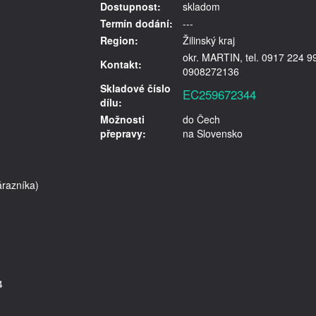
Dostupnost:
skladom
Termín dodání:
---
Region:
Žilinský kraj
okr. MARTIN, tel. 0917 224 9
Kontakt:
0908272136
Skladové číslo
EC259672344
dílu:
Možnosti
do Čech
přepravy:
na Slovensko
razníka)
4