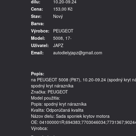
dílu:
10.20-09.24
Cena:
153,00 Kč
Stav:
Nový
Barva:
Výrobce:
PEUGEOT
Model:
5008, 17-
Uživatel:
JAPZ
Email:
autodielyjapz@gmail.com
Popis:
na PEUGEOT 5008 (P87), 10.20-09.24 (spodný kryt ná
spodný kryt nárazníka
Značka: PEUGEOT
Model použitia: 
Popis: spodný kryt nárazníka
Kvalita: Odporúčaná kvalita
Názov dielu: Sada sponiek krytov motora
OE: 041000001R;694383;7703046034;7731367;9024
Výrobca: 