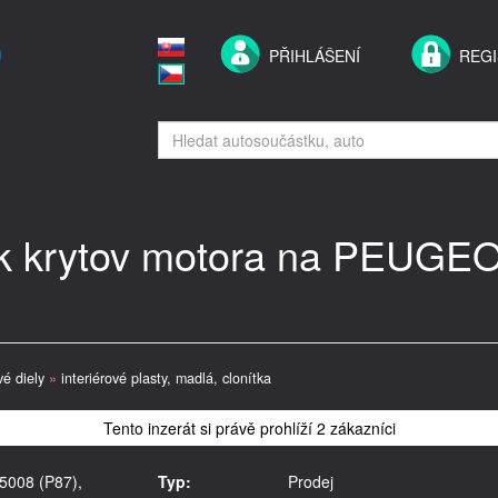
PŘIHLÁŠENÍ
REG
k krytov motora na PEUGEOT
vé diely
»
interiérové plasty, madlá, clonítka
Tento inzerát si právě prohlíží 2 zákazníci
5008 (P87),
Typ:
Prodej