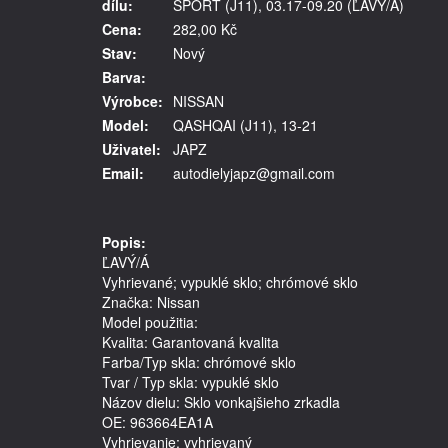
dílu:
SPORT (J11), 03.17-09.20 (ĽAVÝ/Á)
Cena:
282,00 Kč
Stav:
Nový
Barva:
Výrobce:
NISSAN
Model:
QASHQAI (J11), 13-21
Uživatel:
JAPZ
Email:
autodielyjapz@gmail.com
Popis:
ĽAVÝ/Á
Vyhrievané; vypuklé sklo; chrómové sklo
Značka: Nissan
Model použitia: 
Kvalita: Garantovaná kvalita
Farba/Typ skla: chrómové sklo
Tvar / Typ skla: vypuklé sklo
Názov dielu: Sklo vonkajšieho zrkadla
OE: 963664EA1A
Vyhrievanie: vyhrievaný