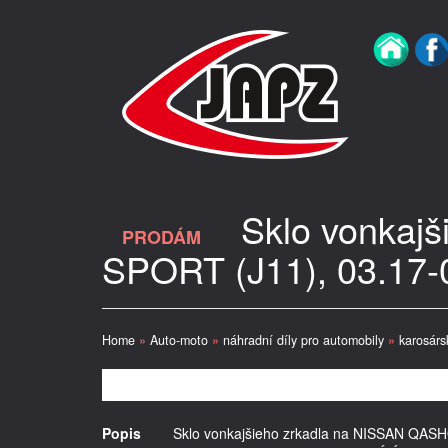
Sklo vonkaj
PRODÁM
SPORT (J11), 03.17-
Home
»
Auto-moto
»
náhradní díly pro automobily
»
karosárs
Popis
Sklo vonkajšieho zrkadla na NISSAN QA