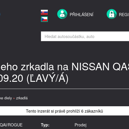
PŘIHLÁŠENÍ
REG
šieho zrkadla na NISSAN
09.20 (ĽAVÝ/Á)
ke diely
»
zrkadlá
Tento inzerát si právě prohlíží 6 zákazníků
SHQAI/ROGUE
Typ:
Prodej