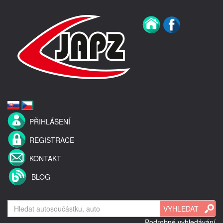
PŘIHLÁŠENÍ
REGISTRACE
KONTAKT
BLOG
Podrobné vyhledávání