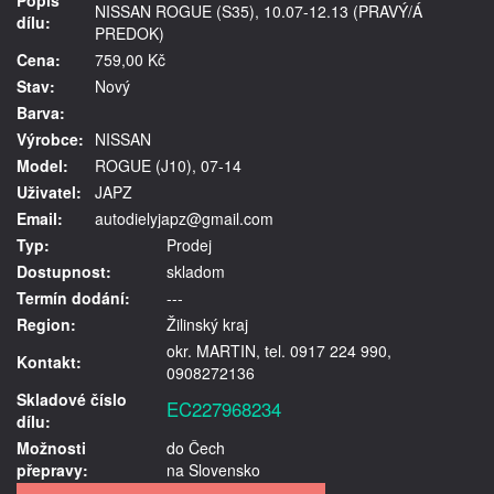
NISSAN ROGUE (S35), 10.07-12.13 (PRAVÝ/Á
dílu:
PREDOK)
Cena:
759,00 Kč
Stav:
Nový
Barva:
Výrobce:
NISSAN
Model:
ROGUE (J10), 07-14
Uživatel:
JAPZ
Email:
autodielyjapz@gmail.com
Typ:
Prodej
Dostupnost:
skladom
Termín dodání:
---
Region:
Žilinský kraj
okr. MARTIN, tel. 0917 224 990,
Kontakt:
0908272136
Skladové číslo
EC227968234
dílu:
Možnosti
do Čech
přepravy:
na Slovensko