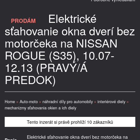
Elektrické
PRODÁM
sťahovanie okna dverí bez
motorčeka na NISSAN
ROGUE (S35), 10.07-
12.13 (PRAVÝ/Á
PREDOK)
Home
»
Auto-moto
»
náhradní díly pro automobily
»
interiérové diely
»
mechanizmy sťahovania okien a ich diely
Tento inzerát si právě prohlíží 10 zákazníků
Elektrické sťahovanie okna dverí bez motorčeka na
Popis