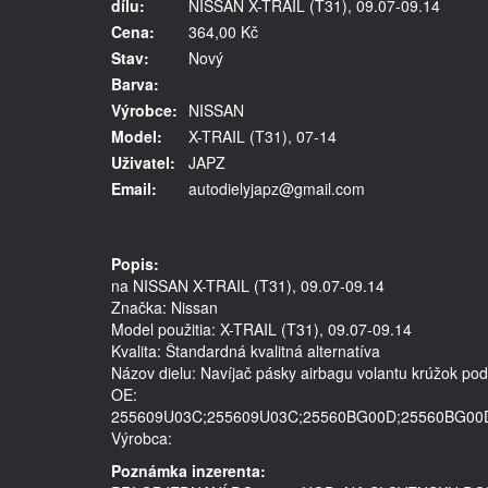
dílu:
NISSAN X-TRAIL (T31), 09.07-09.14
Cena:
364,00 Kč
Stav:
Nový
Barva:
Výrobce:
NISSAN
Model:
X-TRAIL (T31), 07-14
Uživatel:
JAPZ
Email:
autodielyjapz@gmail.com
Popis:
na NISSAN X-TRAIL (T31), 09.07-09.14
Značka: Nissan
Model použitia: X-TRAIL (T31), 09.07-09.14
Kvalita: Štandardná kvalitná alternatíva
Názov dielu: Navíjač pásky airbagu volantu krúžok pod
OE: 
255609U03C;255609U03C;25560BG00D;25560BG00D
Výrobca: 
Poznámka inzerenta: