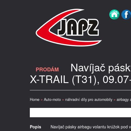
Navíjač pásk
PRODÁM
X-TRAIL (T31), 09.07
Home
»
Auto-moto
»
náhradní díly pro automobily
»
airbagy 
Popis
Navíjač pásky airbagu volantu krúžok pod v