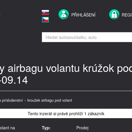
PŘIHLÁŠENÍ
REG
y airbagu volantu krúžok p
-09.14
a príslušenství
»
kroužek airbagu pod volant
Tento inzerát si právě prohlíží 1 zákazník
olant na
Typ:
Prodej