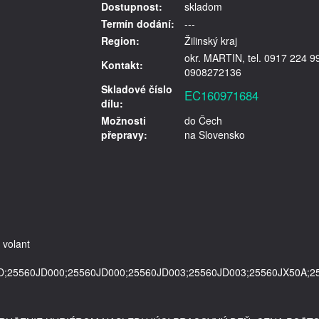
Dostupnost:
skladom
Termín dodání:
---
Region:
Žilinský kraj
okr. MARTIN, tel. 0917 224 9
Kontakt:
0908272136
Skladové číslo
EC160971684
dílu:
Možnosti
do Čech
přepravy:
na Slovensko
 volant
;25560JD000;25560JD000;25560JD003;25560JD003;25560JX50A;2