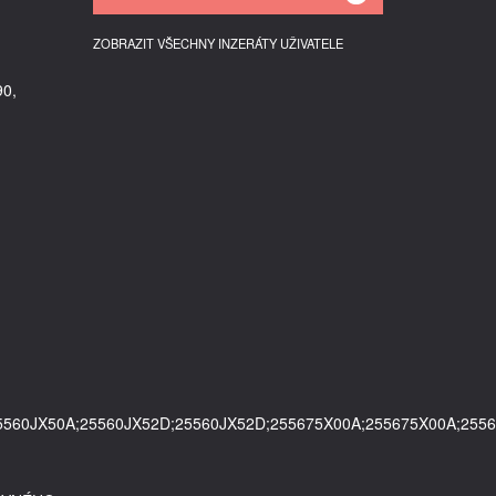
ZOBRAZIT VŠECHNY INZERÁTY UŽIVATELE
90,
5560JX50A;25560JX52D;25560JX52D;255675X00A;255675X00A;255