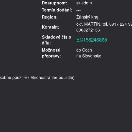
Dostupnost:
skladom
Termín dodání:
---
Region:
Žilinský kraj
okr. MARTIN, tel. 0917 224 9
Kontakt:
0908272136
Skladové číslo
EC158246865
dílu:
Možnosti
do Čech
přepravy:
na Slovensko
né použitie / Mnohostranné použitie)