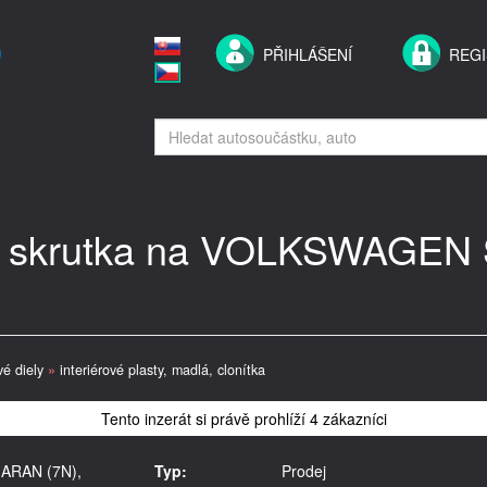
PŘIHLÁŠENÍ
REG
a skrutka na VOLKSWAGEN
vé diely
»
interiérové plasty, madlá, clonítka
Tento inzerát si právě prohlíží 4 zákazníci
ARAN (7N),
Typ:
Prodej