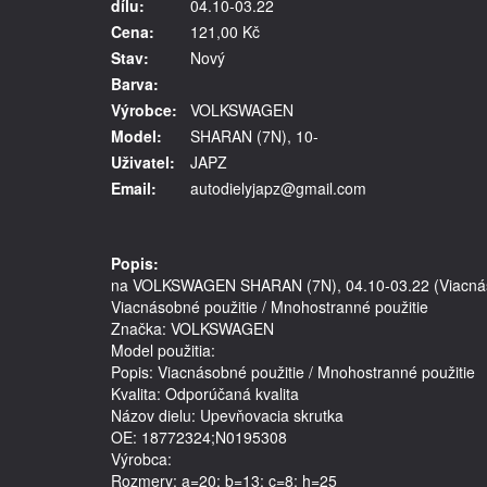
dílu:
04.10-03.22
Cena:
121,00 Kč
Stav:
Nový
Barva:
Výrobce:
VOLKSWAGEN
Model:
SHARAN (7N), 10-
Uživatel:
JAPZ
Email:
autodielyjapz@gmail.com
Popis:
na VOLKSWAGEN SHARAN (7N), 04.10-03.22 (Viacnásob
Viacnásobné použitie / Mnohostranné použitie
Značka: VOLKSWAGEN
Model použitia: 
Popis: Viacnásobné použitie / Mnohostranné použitie
Kvalita: Odporúčaná kvalita
Názov dielu: Upevňovacia skrutka
OE: 18772324;N0195308
Výrobca: 
Rozmery: a=20; b=13; c=8; h=25